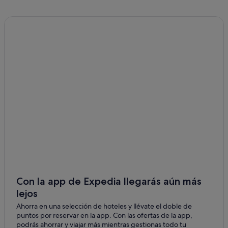
Cabañas en San Candido
B&B en San Candido
Hoteles con bar en San Candido
Casas privadas de vacaciones en San Candido
Hoteles cerca de Lago Braies
Apartoteles en San Candido
Hoteles para familias en San Candido
Villa Santa Caterina hoteles
Hoteles de 5 estrellas en San Candido
Gais hoteles
Campings de caravanas en Braies
Casas de huéspedes en San Candido
Con la app de Expedia llegarás aún más
lejos
Braies hoteles
Ahorra en una selección de hoteles y llévate el doble de
Marebbe hoteles
puntos por reservar en la app. Con las ofertas de la app,
Hoteles con piscina en San Candido
podrás ahorrar y viajar más mientras gestionas todo tu