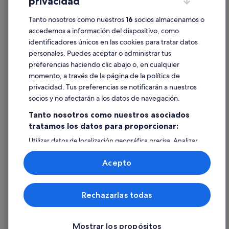
privacidad
Información legal/contacto
Tanto nosotros como nuestros
16
socios almacenamos o
Pautas sobre el contenido y cómo denunciar contenido
accedemos a información del dispositivo, como
identificadores únicos en las cookies para tratar datos
Ayuda
personales. Puedes aceptar o administrar tus
Ayuda
preferencias haciendo clic abajo o, en cualquier
momento, a través de la página de la política de
Cancelar un vuelo
privacidad. Tus preferencias se notificarán a nuestros
Cancelar una reserva de hotel o de un alquiler vacacional
socios y no afectarán a los datos de navegación.
Plazos de reembolso
Tanto nosotros como nuestros asociados
tratamos los datos para proporcionar:
Utilizar un cupón de Expedia
Utilizar datos de localización geográfica precisa. Analizar
Documentos para viajes internacionales
activamente las características del dispositivo para su
identificación. Almacenar la información en un dispositivo
Acepto
y/o acceder a ella. Publicidad y contenido personalizados,
medición de publicidad y contenido, investigación de
audiencia y desarrollo de servicios.
© 2026 Expedia, Inc., una empresa de Expedia Group. Todos los
Rechazarlas todas
Lista de asociados (proveedores)
derechos reservados. Expedia y el logotipo de Expedia son marcas
comerciales o marcas comerciales registradas de Expedia, Inc.
Vacationspot, S.L., Agencia de Viajes, I-AV-0000631.3.
Mostrar los propósitos