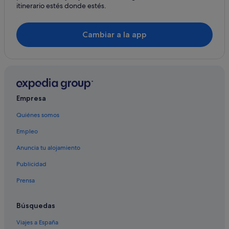
itinerario estés donde estés.
Dobbiaco hoteles
Hoteles de 4 estrellas en San Candido
Cambiar a la app
San Candido hoteles
Campings de caravanas en San Candido
Chalets en San Candido
Valle di Casies hoteles
Empresa
Perca hoteles
Quiénes somos
Hoteles con spa en Braies
Empleo
Anuncia tu alojamiento
Publicidad
Prensa
Búsquedas
Viajes a España