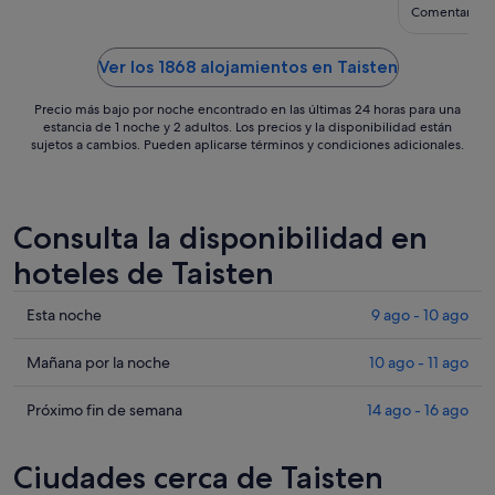
sept
Comentario de
al
2
Ver los 1868 alojamientos en Taisten
sept
Precio más bajo por noche encontrado en las últimas 24 horas para una
estancia de 1 noche y 2 adultos. Los precios y la disponibilidad están
sujetos a cambios. Pueden aplicarse términos y condiciones adicionales.
Consulta la disponibilidad en
hoteles de Taisten
Comprueba
Esta noche
9 ago - 10 ago
los
precios
Comprueba
Mañana por la noche
10 ago - 11 ago
en
los
Taisten
precios
Comprueba
Próximo fin de semana
14 ago - 16 ago
para
en
los
esta
Taisten
precios
Ciudades cerca de Taisten
noche,
para
en