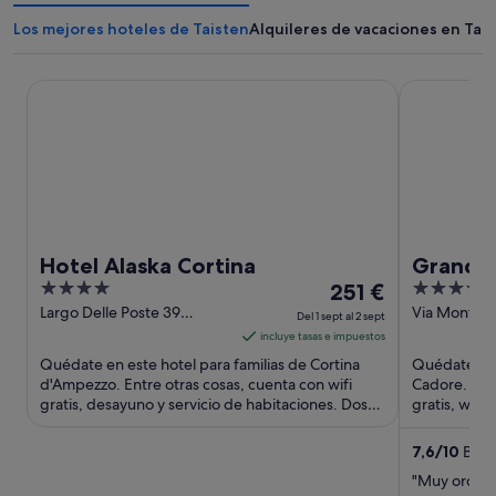
Los mejores hoteles de Taisten
Alquileres de vacaciones en Tai
Hotel Alaska Cortina
Grand Hotel
Hotel Alaska Cortina
Grand H
4
El
4
251 €
out
precio
out
Largo Delle Poste 39
Via Monte P
Del 1 sept al 2 sept
Cortina d'Ampezzo BL
di Cadore B
of
es
of
incluye tasas e impuestos
5
de
5
Quédate en este hotel para familias de Cortina
Quédate en 
251 €
d'Ampezzo. Entre otras cosas, cuenta con wifi
Cadore. Ent
gratis, desayuno y servicio de habitaciones. Dos
por
gratis, wifi
atracciones turísticas ...
huéspedes d
noche
del
7,6
/
10
Buen
1
"Muy ordena