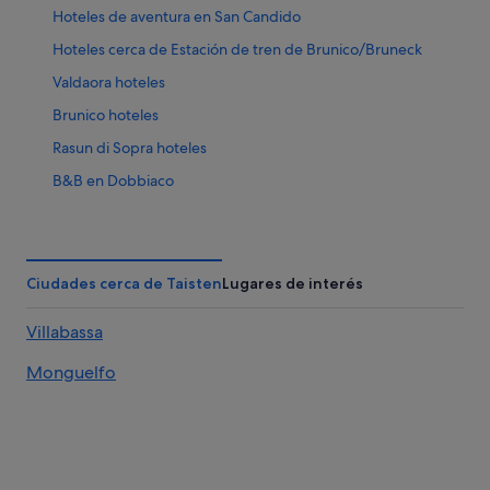
Hoteles de aventura en San Candido
Hoteles cerca de Estación de tren de Brunico/Bruneck
Valdaora hoteles
Brunico hoteles
Rasun di Sopra hoteles
B&B en Dobbiaco
Monguelfo hoteles
Rasun Anterselva hoteles
Anterselva hoteles
Ciudades cerca de Taisten
Lugares de interés
Villabassa hoteles
Villabassa
Hoteles de 3 estrellas en San Candido
Monguelfo
Hoteles con spa en San Candido
Residences en San Candido
San Vigilio hoteles
Pensiones en San Candido