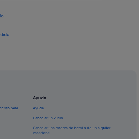
do
ndido
Ayuda
do
xcepto para
Ayuda
Cancelar un vuelo
Cancelar una reserva de hotel o de un alquiler
vacacional