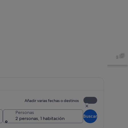
Un lago sereno rodeado de montañas
3
Añadir varias fechas o destinos
Un lago con montañas al fondo, un mue
Personas
Buscar
2 personas, 1 habitación