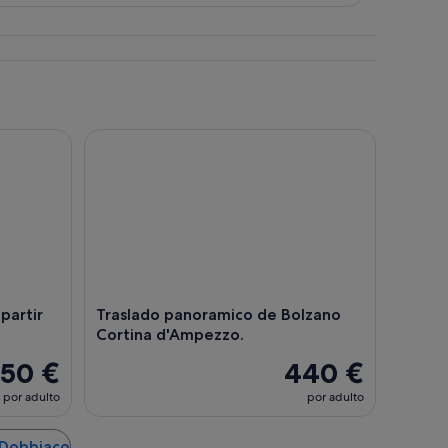
cubiertos de nieve.
artir de Cortina d'Ampezzo
Traslado panoramico de Bolzano Cortina d'Ampez
partir
Traslado panoramico de Bolzano
Cortina d'Ampezzo.
50 €
440 €
por adulto
por adulto
 Dobbiaco