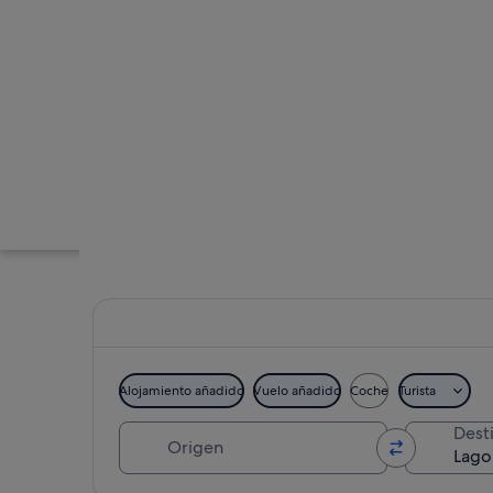
Alojamiento añadido
Vuelo añadido
Coche
Turista
Origen
Dest