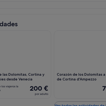
Una cabaña y un restaurante junto a un lago tranquilo, rodeados de árboles 
idades
as Dolomitas, Cortina y Lago Braies desde Venecia
Corazón de los Dolomitas a p
 las Dolomitas, Cortina y
Corazón de los Dolomitas a 
aies desde Venecia
de Cortina d'Ampezzo
200 €
7
 los viajeros la
a
por adulto
Ver todas las actividades de