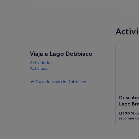
Ver mapa
Activ
Descubre l
Viaja a Lago Dobbiaco
Actividades
Activities
Guía de viaje de Dobbiaco
Descubre
Lago Br
El
100 %
de
recomiend