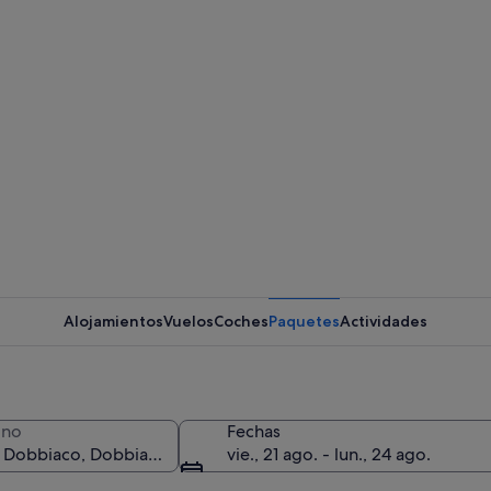
Alojamientos
Vuelos
Coches
Paquetes
Actividades
ino
Fechas
vie., 21 ago. - lun., 24 ago.