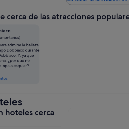
te cerca de las atracciones popula
biaco
comentarios)
ara admirar la belleza
Lago Dobbiaco durante
Dobbiaco. Y, ya que
zona, ¿por qué no
 el spa o esquiar?
entos
teles
n hoteles cerca