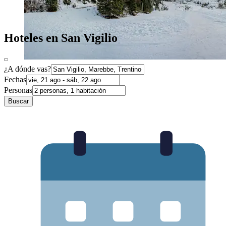
Hoteles en San Vigilio
¿A dónde vas?
Fechas
Personas
Buscar