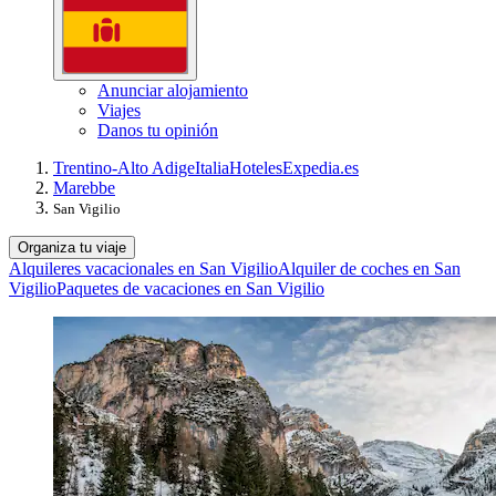
Anunciar alojamiento
Viajes
Danos tu opinión
Trentino-Alto Adige
Italia
Hoteles
Expedia.es
Marebbe
San Vigilio
Organiza tu viaje
Alquileres vacacionales en San Vigilio
Alquiler de coches en San
Vigilio
Paquetes de vacaciones en San Vigilio