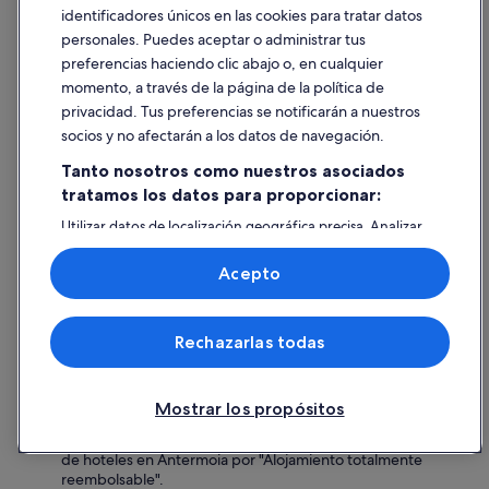
¿Cómo puedo ahorrar en una reserva de hotel en Antermoia
v
identificadores únicos en las cookies para tratar datos
con Expedia?
e
personales. Puedes aceptar o administrar tus
r
Crea una cuenta en Expedia y podrás aprovechar los
preferencias haciendo clic abajo o, en cualquier
y
precios para miembros, que ofrecen descuentos
momento, a través de la página de la política de
d
instantáneos en hoteles de Antermoia. Registrarse es
a
privacidad. Tus preferencias se notificarán a nuestros
gratis y muy fácil. Además, si reservas el hotel y los vuelos
y
juntos, podrías ahorrar más todavía.† †Solo para
socios y no afectarán a los datos de navegación.
.
miembros. Los descuentos varían y están sujetos a
T
Tanto nosotros como nuestros asociados
disponibilidad.
h
tratamos los datos para proporcionar:
e
¿Puedo anular mi reserva de hotel en Expedia?
Utilizar datos de localización geográfica precisa. Analizar
s
Sí, puedes cancelar tu reserva de hotel en Expedia
activamente las características del dispositivo para su
p
siempre que lo permita la política de cancelación que
identificación. Almacenar la información en un dispositivo
a
Acepto
y/o acceder a ella. Publicidad y contenido personalizados,
corresponda a dicha reserva. La mayoría de las reservas
i
medición de publicidad y contenido, investigación de
son reembolsables si se cancelan en un plazo de entre 24
s
audiencia y desarrollo de servicios.
y 48 horas antes de la llegada prevista. Asegúrate de
r
Rechazarlas todas
consultar la confirmación de la reserva para conocer los
Lista de asociados (proveedores)
e
detalles exactos de la política de cancelación. Si la
a
cancelación es gratuita, podrás procesarla directamente
l
a través de tu cuenta de Expedia. Para ello, inicia sesión,
l
Mostrar los propósitos
ve a "Mis viajes" y selecciona la reserva correspondiente.
y
Si quieres encontrar ofertas flexibles, filtra la búsqueda
t
de hoteles en Antermoia por "Alojamiento totalmente
h
reembolsable".
o