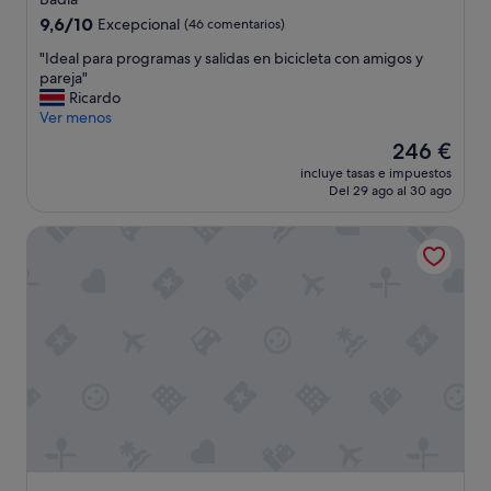
4.0 estrellas
9.6
9,6/10
Excepcional
(46 comentarios)
sobre
"
"Ideal para programas y salidas en bicicleta con amigos y
10,
I
pareja"
Excepcional,
d
Ricardo
(46 comentarios)
e
Ver menos
a
El
246 €
l
precio
incluye tasas e impuestos
p
actual
Del 29 ago al 30 ago
a
es
r
de
Löwenhof
a
246 €
p
r
o
g
r
a
m
a
s
y
s
a