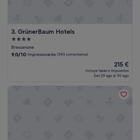
y
e
p
n
a
,
r
p
e
e
j
r
GrünerBaum Hotels
3. GrünerBaum Hotels
a
o
Alojamiento
"
n
de
a
Bressanone
d
4.0 estrellas
9.0
9,0/10
Impresionante
(393 comentarios)
a
sobre
q
El
215 €
10,
u
precio
Impresionante,
incluye tasas e impuestos
e
actual
Del 29 ago al 30 ago
(393 comentarios)
v
es
e
de
Hotel Al Forte
r
215 €
c
o
n
l
a
s
f
o