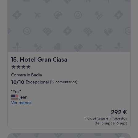
"
n
n
,
d
c
t
o
h
m
e
i
f
d
r
a
e
s
e
,
p
t
Hotel Gran Ciasa
15. Hotel Gran Ciasa
a
o
r
Alojamiento
d
k
o
de
Corvara in Badia
i
m
4.0 estrellas
10.0
10/10
n
Excepcional
(12 comentarios)
u
sobre
g
y
"
"Yes"
10,
a
b
Y
jean
Excepcional,
v
i
e
Ver menos
(12 comentarios)
a
e
s
i
El
292 €
n
"
l
precio
.
incluye tasas e impuestos
a
actual
R
Del 5 sept al 6 sept
b
es
e
l
de
p
Sporthotel Teresa
e