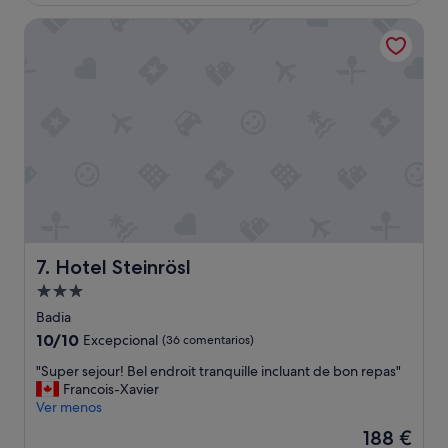
es
e
p
i
de
n
Hotel Steinrösl
a
o
130 €
t
r
q
e
a
u
u
e
e
b
x
n
i
p
o
c
l
n
a
o
o
c
r
s
i
a
t
ó
r
o
n
l
c
c
a
ó
e
z
Hotel Steinrösl
v
7. Hotel Steinrösl
r
o
e
Alojamiento
c
n
r
a
de
a
Badia
,
d
a
3.0 estrellas
t
10.0
10/10
Excepcional
(36 comentarios)
e
u
a
sobre
t
n
"
"Super sejour! Bel endroit tranquille incluant de bon repas"
m
10,
o
p
S
Francois-Xavier
b
Excepcional,
d
r
u
Ver menos
i
(36 comentarios)
o
e
p
é
El
188 €
"
c
e
n