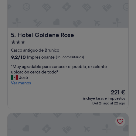
m
o
s
u
n
h
Hotel Goldene Rose
5. Hotel Goldene Rose
o
t
Alojamiento
e
de
Casco antiguo de Brunico
l
3.0 estrellas
9.2
9,2/10
d
Impresionante
(151 comentarios)
sobre
i
"
"Muy agradable para conocer el pueblo, excelente
10,
f
M
ubicación cerca de todo"
Impresionante,
e
u
José
(151 comentarios)
r
y
Ver menos
e
a
n
El
221 €
g
t
precio
incluye tasas e impuestos
r
e
actual
Del 21 ago al 22 ago
a
,
es
d
m
de
Al Sasso di Stria
a
o
221 €
b
d
l
e
e
r