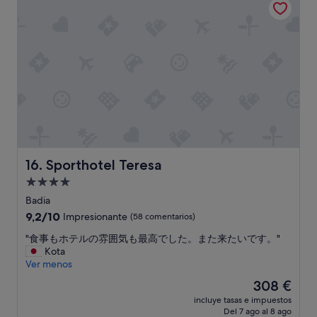
292 €
e
i
t
s
i
a
r
n
e
a
m
s
o
s
s
e
.
t
"
.
G
r
Sporthotel Teresa
16. Sporthotel Teresa
e
a
Alojamiento
t
de
Badia
v
4.0 estrellas
a
9.2
9,2/10
Impresionante
(58 comentarios)
l
sobre
"
"食事もホテルの雰囲気も最高でした。また来たいです。"
u
10,
食
Kota
e
Impresionante,
事
Ver menos
f
(58 comentarios)
も
o
El
308 €
ホ
r
precio
incluye tasas e impuestos
テ
m
actual
Del 7 ago al 8 ago
ル