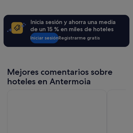
a
u
últimas
l
e
24 horas
l
p
para
y
i
una
Inicia sesión y ahorra una media
g
d
estancia
o
e
de un 15 % en miles de hoteles
de
e
n
1 noche
s
Iniciar sesión
Registrarme gratis
e
y
o
n
2 adultos.
u
t
Los
t
r
precios
o
a
y
f
r
la
Mejores comentarios sobre
t
a
disponibilidad
h
l
están
hoteles en Antermoia
e
s
sujetos
i
a
a
r
u
Alpstay - Smart Hotel Saslong
Grifone Dol
cambios.
w
n
Pueden
a
a
aplicarse
y
s
términos
t
i
y
o
n
condiciones
g
t
adicionales.
i
r