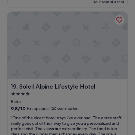
actual
Del 2 sept al 3 sept
e
es
n
de
Soleil Alpine Lifestyle Hotel
.
646 €
"
Soleil Alpine Lifestyle Hotel
19. Soleil Alpine Lifestyle Hotel
Alojamiento
de
Badia
4.0 estrellas
9.8
9,8/10
Excepcional
(20 comentarios)
sobre
"
"One of the nicest hotel stays I’ve ever had. The entire staff
10,
O
really goes out of their way to give you a personalized and
Excepcional,
n
perfect visit. The views are extraordinary. The food is top
(20 comentarios)
e
class and the dinner menu changes every day. The spa is