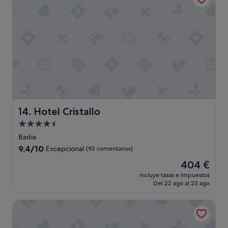
g
o
o
l
r
m
f
a
a
m
r
h
d
e
i
a
a
n
d
b
b
d
g
i
l
.
e
t
e
"
.
a
y
B
c
a
r
i
t
e
ó
e
a
n
Hotel Cristallo
n
14. Hotel Cristallo
k
s
t
Alojamiento
f
u
o
a
de
p
Badia
,
s
4.5 estrellas
e
h
9.4
9,4/10
Excepcional
(92 comentarios)
t
r
a
sobre
w
El
404 €
a
b
10,
a
precio
m
i
Excepcional,
incluye tasas e impuestos
s
actual
p
t
Del 22 ago al 23 ago
(92 comentarios)
g
es
l
a
o
de
i
c
Hotel Gran Ciasa
o
404 €
a
i
d
.
ó
a