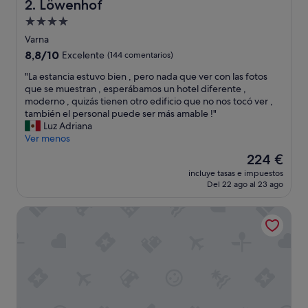
l
Löwenhof
2. Löwenhof
i
Alojamiento
d
de
a
Varna
s
4.0 estrellas
8.8
8,8/10
Excelente
(144 comentarios)
e
sobre
n
"
"La estancia estuvo bien , pero nada que ver con las fotos
10,
b
L
que se muestran , esperábamos un hotel diferente ,
Excelente,
i
a
moderno , quizás tienen otro edificio que no nos tocó ver ,
(144 comentarios)
c
e
también el personal puede ser más amable !"
i
s
Luz Adriana
c
t
Ver menos
l
a
El
224 €
e
n
precio
t
incluye tasas e impuestos
c
actual
Del 22 ago al 23 ago
a
i
es
c
a
de
o
GrünerBaum Hotels
e
224 €
n
s
a
t
m
u
i
v
g
o
o
b
s
i