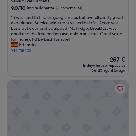
w
Selva di Val Gardena
.
o
3.0 estrellas
9.0
9,0/10
Impresionante
(71 comentarios)
E
n
sobre
s
d
"
"It was hard to find on google maps but overall pretty good
10,
p
e
I
experience. Service was attentive and helpful. Room was
Impresionante,
e
r
t
basic but clean and equipped. No fridge. Breakfast was
(71 comentarios)
c
f
w
good and the free parking available is an asset. Great value
i
u
a
for money. I'd be back for sure!"
a
l
s
Eduardo
l
l
h
Ver menos
m
y
a
El
257 €
e
l
r
precio
n
o
incluye tasas e impuestos
d
actual
c
Del 25 ago al 26 ago
c
t
es
i
a
o
de
ó
t
Linder Cycling Hotel
f
257 €
n
e
i
a
d
n
l
a
d
o
n
o
s
d
n
a
h
g
r
a
o
g
s
o
e
s
g
n