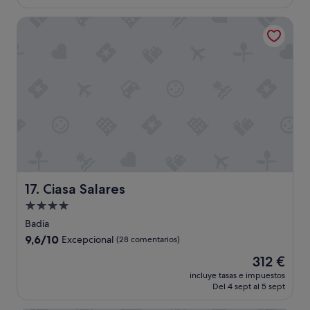
o
es
の
n
de
Ciasa Salares
雰
e
308 €
囲
y
気
.
も
I
最
'
高
d
で
b
し
e
た
b
。
a
ま
c
た
k
来
f
た
Ciasa Salares
o
17. Ciasa Salares
い
r
Alojamiento
で
s
de
す
Badia
u
。
4.0 estrellas
r
9.6
9,6/10
Excepcional
(28 comentarios)
"
e
sobre
El
312 €
!
10,
precio
"
Excepcional,
incluye tasas e impuestos
actual
Del 4 sept al 5 sept
(28 comentarios)
es
de