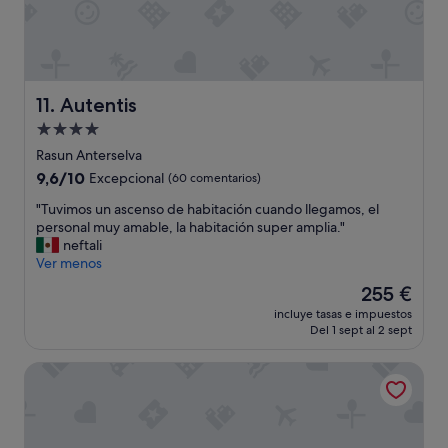
s
n
d
a
y
s
e
t
t
.
x
o
e
S
p
d
a
t
e
o
y
a
r
m
Autentis
11. Autentis
u
f
i
u
d
Alojamiento
f
e
y
a
w
n
de
b
Rasun Anterselva
n
e
c
i
4.0 estrellas
9.6
9,6/10
Excepcional
(60 comentarios)
c
r
e
e
sobre
o
e
.
n
"
"Tuvimos un ascenso de habitación cuando llegamos, el
10,
n
s
S
"
T
personal muy amable, la habitación super amplia."
Excepcional,
t
u
e
u
neftali
(60 comentarios)
o
p
r
v
Ver menos
d
e
v
i
o
El
255 €
r
i
m
l
precio
h
c
incluye tasas e impuestos
o
o
actual
e
e
Del 1 sept al 2 sept
s
q
es
l
w
u
u
de
p
a
HOTEL TABLÈ
n
e
255 €
f
s
a
s
u
a
s
e
l
t
c
a
a
t
e