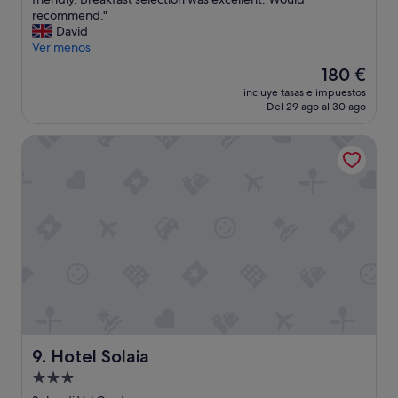
(63 comentarios)
a
l
l
a
recommend."
b
l
e
u
David
l
e
!
t
Ver menos
e
i
"
i
El
180 €
q
n
f
precio
u
c
incluye tasas e impuestos
u
actual
e
Del 29 ago al 30 ago
l
l
es
h
u
a
de
a
a
Hotel Solaia
l
180 €
b
n
p
l
t
i
a
d
n
n
e
e
t
b
h
o
o
o
d
n
t
o
r
e
s
e
l
e
p
t
s
a
h
p
s
a
a
"
t
Hotel Solaia
9. Hotel Solaia
ñ
i
Alojamiento
o
s
l
de