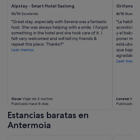
v
a
Alpstay - Smart Hotel Saslong
Grifone Do
e
j
y
e
10/10
Excelente
8/10
Bueno
o
d
"Great stay, especially with Serena was a fantastic
"La habitaci
u
e
host. She was always helping with a smile. I forgot
acondiciona
a
b
something in the hotel and she took care of it. I
y el balcón
p
a
felt very welcomed and will tell my friends &
poner mosqu
e
ñ
repeat this place. Thanks!!"
está ubicad
r
o
Leer menos
que bajar en
s
y
agradable y
o
e
Leer menos
n
s
a
m
l
i
i
x
z
t
e
o
d
M
Oscar
Viaje de 2 noches
Lorena
Viaje 
a
e
Publicado hace 8 días
Publicado ha
n
p
Estancias baratas en
d
a
p
r
Antermoia
e
e
r
c
f
e
Al Sasso di Stria
Garni Schor