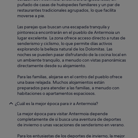
o
h
puñado de casas de huéspedes familiares y un par de
r
o
restaurantes tradicionales agrupados, lo que facilita
d
t
moverse a pie.
i
e
n
l
Las parejas que buscan una escapada tranquila y
a
f
pintoresca encontrarán en el pueblo de Antermoia un
r
a
lugar excelente. La zona ofrece acceso directo a rutas de
y
m
senderismo y ciclismo, lo que permite días activos
.
i
explorando la belleza natural de los Dolomitas. Las
T
l
noches se pueden pasar disfrutando de la cocina local en
h
i
un ambiente tranquilo, a menudo con vistas panorámicas
e
a
directamente desde su alojamiento.
f
r
o
"
Para las familias, alojarse en el centro del pueblo ofrece
o
una base relajada. Muchos alojamientos están
d
preparados para atender a las familias, a menudo con
i
habitaciones o apartamentos espaciosos.
s
t
¿Cuál es la mejor época para ir a Antermoia?
o
p
La mejor época para visitar Antermoia depende
c
completamente de si busca una aventura de deportes
l
de invierno o unas vacaciones de senderismo en verano.
a
s
Para los entusiastas de los deportes de invierno, la mejor