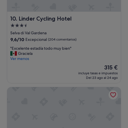
t
l
t
u
e
i
n
m
n
n
a
Linder Cycling Hotel
10. Linder Cycling Hotel
o
i
p
s
Alojamiento
n
s
q
g
de
b
Selva di Val Gardena
u
v
u
3.5 estrellas
9.6
9,6/10
Excepcional
(204 comentarios)
e
i
t
sobre
s
e
o
"
"Excelente estadía todo muy bien"
10,
o
w
v
E
Graciela
Excepcional,
n
s
e
x
Ver menos
(204 comentarios)
m
i
r
c
u
El
315 €
n
a
e
y
precio
a
l
incluye tasas e impuestos
l
s
actual
l
Del 23 ago al 24 ago
l
e
e
es
l
p
n
r
de
d
r
Autentis
t
v
315 €
i
e
e
i
r
t
e
c
e
t
s
i
c
y
t
a
t
g
a
l
i
o
d
e
o
o
í