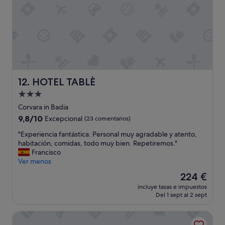
.
n
e
n
"
d
n
s
f
t
o
r
i
d
i
v
e
e
e
h
n
a
a
d
n
b
l
d
i
HOTEL TABLÈ
12. HOTEL TABLÈ
y
h
t
.
Alojamiento
e
a
B
l
de
c
Corvara in Badia
r
p
i
3.0 estrellas
9.8
9,8/10
Excepcional
(23 comentarios)
e
f
ó
sobre
a
u
n
"
"Experiencia fantástica. Personal muy agradable y atento,
10,
k
l
c
E
habitación, comidas, todo muy bien. Repetiremos."
Excepcional,
f
.
u
x
Francisco
(23 comentarios)
a
R
a
p
Ver menos
s
o
n
e
t
El
224 €
o
d
r
s
precio
m
o
incluye tasas e impuestos
i
e
actual
w
Del 1 sept al 2 sept
l
e
l
es
a
l
n
e
de
s
e
Falkensteiner Hotel Kronplatz - The Leading Hotels of the
c
c
224 €
b
g
i