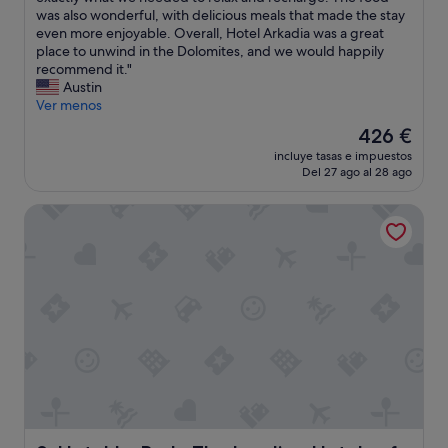
.
e
a
was also wonderful, with delicious meals that made the stay
T
x
d
even more enjoyable. Overall, Hotel Arkadia was a great
h
c
a
place to unwind in the Dolomites, and we would happily
e
e
w
recommend it."
r
l
o
Austin
o
e
n
Ver menos
o
n
d
m
El
426 €
t
e
s
precio
e
incluye tasas e impuestos
r
a
actual
Del 27 ago al 28 ago
s
f
r
es
.
u
e
de
"
Hotel La Perla The Leading Hotels of the World
l
c
426 €
s
o
t
m
a
f
y
o
a
r
t
t
H
a
o
b
t
l
e
e
l
,
A
t
r