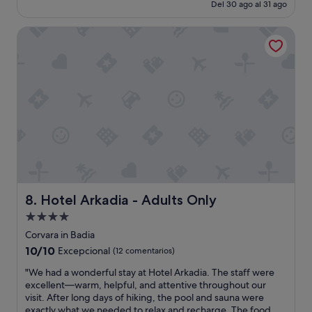
actual
e
Del 30 ago al 31 ago
e
a
es
t
n
y
de
i
Hotel Arkadia - Adults Only
a
a
397 €
r
u
b
í
b
o
a
i
u
.
c
t
"
a
t
c
h
i
e
ó
m
n
a
c
n
o
d
n
t
u
Hotel Arkadia - Adults Only
8. Hotel Arkadia - Adults Only
h
n
e
Alojamiento
a
i
de
s
Corvara in Badia
r
v
4.0 estrellas
s
10.0
10/10
Excepcional
(12 comentarios)
i
t
sobre
s
"
"We had a wonderful stay at Hotel Arkadia. The staff were
a
10,
t
W
excellent—warm, helpful, and attentive throughout our
f
Excepcional,
a
e
visit. After long days of hiking, the pool and sauna were
f
(12 comentarios)
s
h
exactly what we needed to relax and recharge. The food