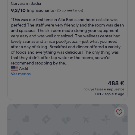
d
de
9
e
Corvara in Badia
t
e
.
4.0 estrellas
.
e
9.2
9,2/10
Impresionante
(25 comentarios)
f
7
T
a
sobre
i
5
h
"
"This was our first time in Alta Badia and hotel col alto was
n
10,
n
o
e
T
perfect! The staff were very friendly and the room was clean
d
Impresionante,
i
u
f
h
and spacious. The ski room made storing your equipment
D
(25 comentarios)
t
t
o
i
very easy and was well organized. The wellness center had
i
e
o
o
s
lovely saunas and a nice pool/jacuzzi - just what you need
e
l
f
d
w
after a day of skiing. Breakfast and dinner offered a variety
g
y
1
w
a
of foods and everything was delicious! The only thing was
o
s
0
a
s
that they didn’t offer tap water in the rooms, so we’d
t
t
.
s
o
recommend stopping by the...
a
a
E
a
u
Ardit
k
y
v
l
r
Ver menos
e
a
e
s
f
g
g
El
488 €
r
o
i
r
a
precio
y
incluye tasas e impuestos
w
r
e
i
actual
Del 7 ago al 8 ago
o
o
s
a
n
es
n
n
t
t
.
de
e
Hotel Kolfuschgerhof
d
t
p
"
488 €
w
e
i
r
a
r
m
i
s
f
e
d
e
u
i
e
x
l
n
i