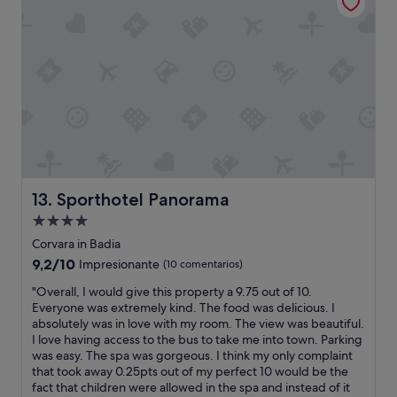
t
o
f
o
"
l
l
s
a
o
s
n
w
t
d
e
h
s
r
e
a
s
r
u
i
o
n
s
a
a
a
d
w
m
f
e
a
r
Sporthotel Panorama
r
13. Sporthotel Panorama
g
o
e
i
Alojamiento
m
e
c
a
de
Corvara in Badia
x
a
l
4.0 estrellas
a
9.2
9,2/10
l
Impresionante
(10 comentarios)
o
c
sobre
w
v
"
"Overall, I would give this property a 9.75 out of 10.
t
10,
a
e
O
Everyone was extremely kind. The food was delicious. I
l
Impresionante,
y
l
v
absolutely was in love with my room. The view was beautiful.
y
(10 comentarios)
t
y
e
I love having access to the bus to take me into town. Parking
w
o
b
r
was easy. The spa was gorgeous. I think my only complaint
h
s
e
a
that took away 0.25pts out of my perfect 10 would be the
a
t
e
l
fact that children were allowed in the spa and instead of it
t
a