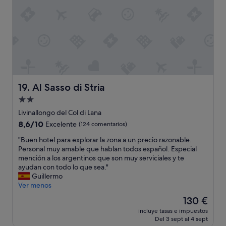
s
D
m
t
o
a
o
l
d
t
o
e
h
m
s
e
i
t
b
t
o
u
e
r
s
s
i
t
,
n
Al Sasso di Stria
19. Al Sasso di Stria
o
a
g
Alojamiento
t
n
y
a
d
o
de
Livinallongo del Col di Lana
k
w
u
2.0 estrellas
8.6
8,6/10
Excelente
(124 comentarios)
e
e
r
sobre
m
w
e
"
"Buen hotel para explorar la zona a un precio razonable.
10,
e
o
q
B
Personal muy amable que hablan todos español. Especial
Excelente,
i
u
u
u
mención a los argentinos que son muy serviciales y te
(124 comentarios)
n
l
i
e
ayudan con todo lo que sea."
t
d
p
n
Guillermo
o
h
m
h
Ver menos
t
a
e
o
El
130 €
o
p
n
t
precio
w
p
t
incluye tasas e impuestos
e
actual
n
i
v
Del 3 sept al 4 sept
l