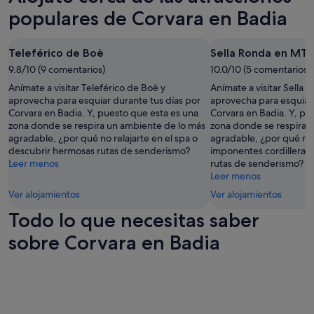
l
disponibilidad
e
a
populares de Corvara en Badia
a
están
l
b
i
sujetos
y
l
n
a
s
e
Teleférico de Boè
Sella Ronda en MT
t
cambios.
a
q
t
Pueden
u
9.8/10 (9 comentarios)
10.0/10 (5 comentarios)
u
h
aplicarse
n
e
Anímate a visitar Teleférico de Boè y
Anímate a visitar Sella
a
términos
a
h
aprovecha para esquiar durante tus días por
aprovecha para esquiar 
t
y
s
a
Corvara en Badia. Y, puesto que esta es una
Corvara en Badia. Y, pu
t
condiciones
a
b
zona donde se respira un ambiente de lo más
zona donde se respira 
o
adicionales.
n
l
agradable, ¿por qué no relajarte en el spa o
agradable, ¿por qué no 
o
d
a
descubrir hermosas rutas de senderismo?
imponentes cordilleras
k
a
n
Leer menos
rutas de senderismo?
a
n
t
Leer menos
w
i
o
a
Ver alojamientos
Ver alojamientos
c
d
y
e
o
Todo lo que necesitas saber
0
p
s
.
o
e
sobre Corvara en Badia
2
o
s
5
l
p
p
/
a
t
j
ñ
s
a
o
o
c
l