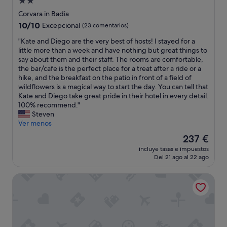
Alojamiento
i
e
de
Corvara in Badia
e
s
2.0 estrellas
10.0
10/10
n
Excepcional
(23 comentarios)
t
sobre
.
á
"
"Kate and Diego are the very best of hosts! I stayed for a
10,
R
h
K
little more than a week and have nothing but great things to
Excepcional,
e
a
a
say about them and their staff. The rooms are comfortable,
(23 comentarios)
p
b
t
the bar/cafe is the perfect place for a treat after a ride or a
e
i
e
hike, and the breakfast on the patio in front of a field of
t
l
a
wildflowers is a magical way to start the day. You can tell that
i
i
n
Kate and Diego take great pride in their hotel in every detail.
r
t
d
100% recommend."
e
a
D
Steven
m
d
i
Ver menos
o
o
e
s
e
El
237 €
g
.
l
precio
incluye tasas e impuestos
o
"
r
actual
Del 21 ago al 22 ago
a
e
es
r
s
de
Hotel Marmolada
e
t
237 €
t
a
h
u
e
r
v
a
e