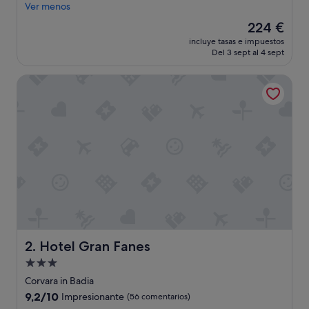
p
Ver menos
e
El
224 €
r
precio
incluye tasas e impuestos
i
actual
Del 3 sept al 4 sept
e
es
n
de
Hotel Gran Fanes
c
224 €
i
a
f
a
n
t
á
s
t
i
c
a
.
Hotel Gran Fanes
2. Hotel Gran Fanes
P
Alojamiento
e
de
r
Corvara in Badia
s
3.0 estrellas
9.2
9,2/10
Impresionante
(56 comentarios)
o
sobre