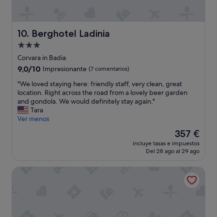
e
c
n
e
t
f
—
o
Berghotel Ladinia
10. Berghotel Ladinia
w
r
a
Alojamiento
a
r
t
de
Corvara in Badia
m
r
3.0 estrellas
9.0
9,0/10
Impresionante
(7 comentarios)
,
e
sobre
h
a
"
"We loved staying here: friendly staff, very clean, great
10,
e
t
W
location. Right across the road from a lovely beer garden
Impresionante,
l
a
e
and gondola. We would definitely stay again."
(7 comentarios)
p
f
l
Tara
f
t
o
Ver menos
u
e
v
l
El
357 €
r
e
,
precio
a
incluye tasas e impuestos
d
a
actual
r
Del 28 ago al 29 ago
s
n
es
i
t
d
de
d
TH Corvara - Greif Hotel
a
a
357 €
e
y
t
o
i
t
r
n
e
a
g
n
h
h