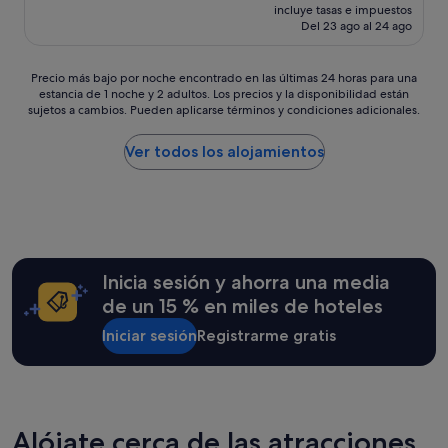
g
precio
d
i
incluye tasas e impuestos
l
o
actual
.
Del 23 ago al 24 ago
o
e
r
es
T
r
n
g
de
h
a
t
e
315 €
Precio
e
Precio más bajo por noche encontrado en las últimas 24 horas para una
z
e
o
estancia de 1 noche y 2 adultos. Los precios y la disponibilidad están
más
w
o
e
sujetos a cambios. Pueden aplicarse términos y condiciones adicionales.
u
bajo
e
n
s
s
por
l
a
t
.
noche
l
Ver todos los alojamientos
b
a
I
encontrado
n
l
d
t
en
e
e
í
h
las
s
.
a
i
últimas
s
P
t
n
24 horas
c
e
o
k
para
e
r
d
m
una
n
Inicia sesión y ahorra una media
s
o
y
estancia
t
o
m
de un 15 % en miles de hoteles
o
de
e
n
u
n
1 noche
r
a
Iniciar sesión
Registrarme gratis
y
l
y
h
l
b
y
2 adultos.
a
m
i
c
Los
d
u
e
o
precios
l
y
n
m
y
o
a
"
Alójate cerca de las atracciones
p
la
v
m