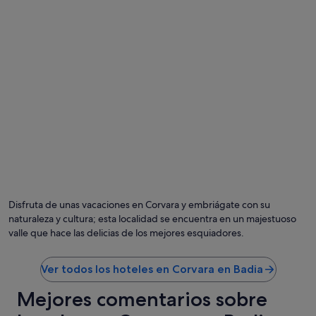
u
u
.
t
z
E
o
z
s
f
i
p
m
-
e
y
j
c
p
u
i
e
s
a
r
t
l
f
w
m
e
h
e
c
a
n
t
t
c
1
y
Foto de Alta Badia
i
Fo
0
o
ó
gr
w
u
n
de
Disfruta de unas vacaciones en Corvara y embriágate con su
o
n
a
Alt
naturaleza y cultura; esta localidad se encuentra en un majestuoso
u
e
l
Ba
valle que hace las delicias de los mejores esquiadores.
l
e
o
d
d
s
b
a
a
Ver todos los hoteles en Corvara en Badia
e
f
r
t
t
g
Mejores comentarios sobre
h
e
e
e
r
n