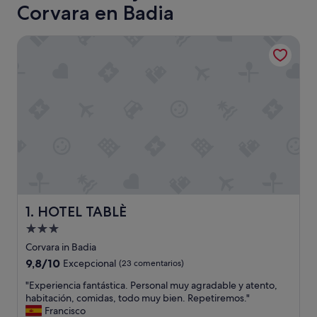
Corvara en Badia
HOTEL TABLÈ
HOTEL TABLÈ
1. HOTEL TABLÈ
Alojamiento
de
Corvara in Badia
3.0 estrellas
9.8
9,8/10
Excepcional
(23 comentarios)
sobre
"
"Experiencia fantástica. Personal muy agradable y atento,
10,
E
habitación, comidas, todo muy bien. Repetiremos."
Excepcional,
x
Francisco
(23 comentarios)