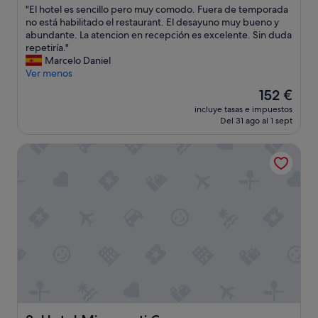
n
"
"El hotel es sencillo pero muy comodo. Fuera de temporada
10,
a
E
no está habilitado el restaurant. El desayuno muy bueno y
Impresionante,
l
l
abundante. La atencion en recepción es excelente. Sin duda
(56 comentarios)
m
h
repetiría."
u
o
Marcelo Daniel
y
t
Ver menos
a
e
El
152 €
g
l
precio
r
incluye tasas e impuestos
e
actual
Del 31 ago al 1 sept
a
s
es
d
s
de
a
Hotel Miramonti Corvara
e
152 €
b
n
l
c
e
i
y
l
a
l
t
o
e
p
n
e
t
r
o
o
,
m
h
u
a
y