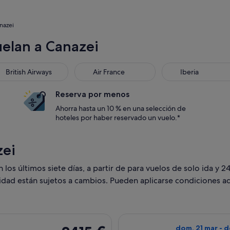
nazei
uelan a Canazei
s
tish Airways
Air France
Iberia
British Airways
Air France
Iberia
Reserva por menos
Ahorra hasta un 10 % en una selección de
hoteles por haber reservado un vuelo.*
zei
os últimos siete días, a partir de para vuelos de solo ida y 24
lidad están sujetos a cambios. Pueden aplicarse condiciones ad
n salida el mar, 30 mar de Málaga a Bolzano, y vuelta el mar, 
Seleccionar vuel
2415 €
dom, 21 mar - 