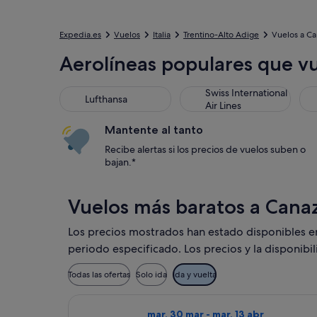
Expedia.es
Vuelos
Italia
Trentino-Alto Adige
Vuelos a Ca
Aerolíneas populares que v
Lufthansa
Swiss International Air Line
Bri
Swiss International
Lufthansa
Air Lines
Mantente al tanto
Recibe alertas si los precios de vuelos suben o
bajan.*
Vuelos más baratos a Cana
Los precios mostrados han estado disponibles en l
periodo especificado. Los precios y la disponibi
Todas las ofertas
Solo ida
Ida y vuelta
Seleccionar vuelo de Lufthansa, co
mar, 30 mar - mar, 13 abr