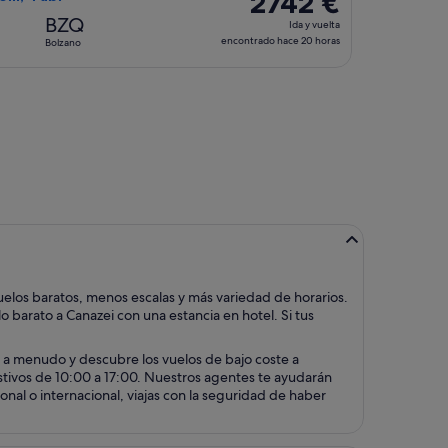
2742 €
Ida
BZQ
Ida y vuelta
y
encontrado hace 20 horas
Bolzano
vuelta,
encontrado
no, y vuelta el vie, 23 oct, con un precio de 2758 €. encontrado
hace
20 horas
elos baratos, menos escalas y más variedad de horarios.
 barato a Canazei con una estancia en hotel. Si tus
 a menudo y descubre los vuelos de bajo coste a
festivos de 10:00 a 17:00. Nuestros agentes te ayudarán
nal o internacional, viajas con la seguridad de haber