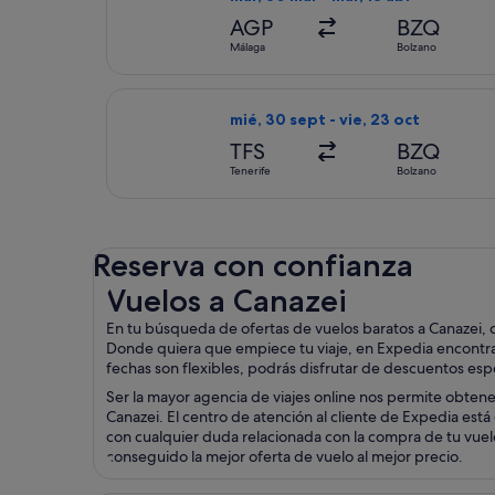
AGP
BZQ
Málaga
Bolzano
Seleccionar vuelo de Swiss Internat
mié, 30 sept - vie, 23 oct
TFS
BZQ
Tenerife
Bolzano
Reserva con confianza
Vuelos a Canazei
Vuelos a Canazei
En tu búsqueda de ofertas de vuelos baratos a Canazei, 
Donde quiera que empiece tu viaje, en Expedia encontrará
fechas son flexibles, podrás disfrutar de descuentos esp
Ser la mayor agencia de viajes online nos permite obten
Canazei. El centro de atención al cliente de Expedia está
con cualquier duda relacionada con la compra de tu vuelo
conseguido la mejor oferta de vuelo al mejor precio.