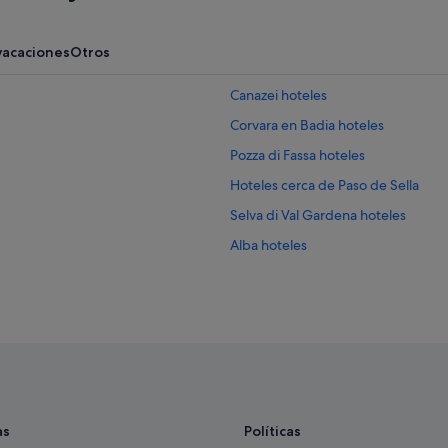
20 horas
vacaciones
Otros
Canazei hoteles
Corvara en Badia hoteles
Pozza di Fassa hoteles
Hoteles cerca de Paso de Sella
Selva di Val Gardena hoteles
Alba hoteles
Penia hoteles
Soraga hoteles
Santa Cristina Val Gardena hoteles
Campings de caravanas en Selva di
Campings de caravanas en Alba
Campings de caravanas en Vigo di 
as
Políticas