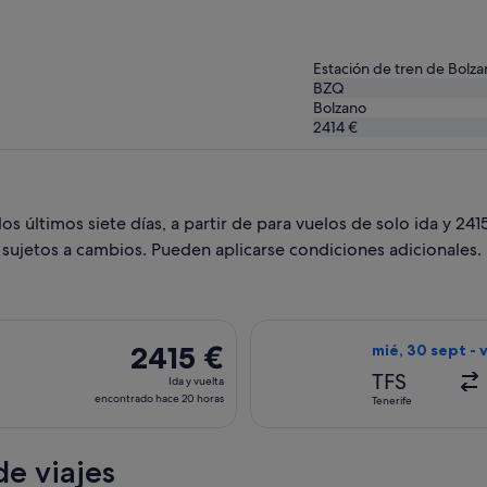
Estación de tren de Bolz
BZQ
Bolzano
2414 €
s últimos siete días, a partir de para vuelos de solo ida y 241
n sujetos a cambios. Pueden aplicarse condiciones adicionales.
salida el mar, 30 mar de Málaga a Bolzano, y vuelta el mar, 13
Seleccionar vuel
2415 €
2415 €
mié, 30 sept - v
Ida
TFS
Ida y vuelta
y
encontrado hace 20 horas
Tenerife
vuelta,
encontrado
e viajes
hace