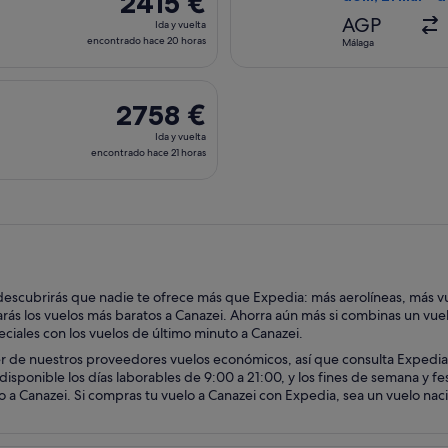
2415 €
Ida
AGP
Ida y vuelta
y
encontrado hace 20 horas
Málaga
vuelta,
encontrado
ional Air Lines, con salida el mié, 30 sept de Tenerife a Bolza
hace
2758 €
2758 €
20 horas
Ida
Ida y vuelta
y
encontrado hace 21 horas
vuelta,
encontrado
hace
21 horas
descubrirás que nadie te ofrece más que Expedia: más aerolíneas, más vu
s los vuelos más baratos a Canazei. Ahorra aún más si combinas un vuelo
eciales con los vuelos de último minuto a Canazei.
er de nuestros proveedores vuelos económicos, así que consulta Expedia
 disponible los días laborables de 9:00 a 21:00, y los fines de semana y 
 a Canazei. Si compras tu vuelo a Canazei con Expedia, sea un vuelo nacio