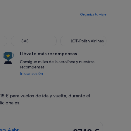
Organiza tu viaje
SAS
LOT-Polish Airlines
SAS
LOT-Polish Airlines
Llévate más recompensas
Consigue millas de la aerolínea y nuestras
recompensas.
Iniciar sesión
15 € para vuelos de ida y vuelta, durante el
icionales.
13 abr, con un precio de 2415 €. encontrado hace 20 horas
o de Swiss International Air Lines, con salida el dom, 21 mar 
2742 €
dom, 4 abr