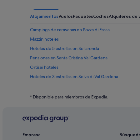
Alojamientos
Vuelos
Paquetes
Coches
Alquileres de 
Campings de caravanas en Pozza di Fassa
Mazzin hoteles
Hoteles de 5 estrellas en Sellaronda
Pensiones en Santa Cristina Val Gardena
Ortisei hoteles
Hoteles de 3 estrellas en Selva di Val Gardena
Paso San Pellegrino hoteles
Hoteles cerca de Balneario QC Terme Dolomiti
* Disponible para miembros de Expedia.
Campitello di Fassa hoteles
Vigo di Fassa hoteles
Campings de caravanas en Santa Cristina Val Gardena
Apartamentos en Corvara en Badia
Empresa
Búsqued