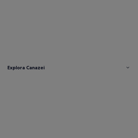
Explora Canazei
Fotos
de