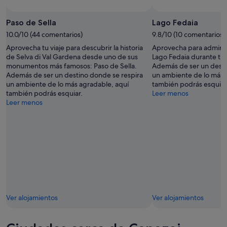
Foto de Jonas Vesterlund
Foto
gratuita
Paso de Sella
Lago Fedaia
de
10.0/10 (44 comentarios)
9.8/10 (10 comentarios)
Jonas
Aprovecha tu viaje para descubrir la historia
Aprovecha para admirar 
Vesterlund
de Selva di Val Gardena desde uno de sus
Lago Fedaia durante tus
monumentos más famosos: Paso de Sella.
Además de ser un desti
Además de ser un destino donde se respira
un ambiente de lo más 
un ambiente de lo más agradable, aquí
también podrás esquiar
también podrás esquiar.
Leer menos
Leer menos
Ver alojamientos
Ver alojamientos