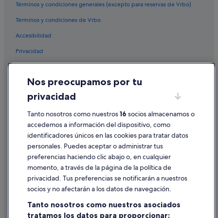
Términos y condiciones generales (excepto para reservas de Vrbo)
Términos y condiciones de Vrbo
Accesibilidad
Privacidad
Cookies
Nos preocupamos por tu
Condiciones de uso
privacidad
Información legal/contacto
Tanto nosotros como nuestros
16
socios almacenamos o
Pautas sobre el contenido y cómo denunciar contenido
accedemos a información del dispositivo, como
identificadores únicos en las cookies para tratar datos
Ayuda
personales. Puedes aceptar o administrar tus
Ayuda
preferencias haciendo clic abajo o, en cualquier
momento, a través de la página de la política de
Cancelar un vuelo
privacidad. Tus preferencias se notificarán a nuestros
Cancelar una reserva de hotel o de un alquiler vacacional
socios y no afectarán a los datos de navegación.
Plazos de reembolso
Tanto nosotros como nuestros asociados
tratamos los datos para proporcionar:
Utilizar un cupón de Expedia