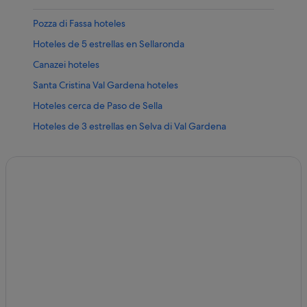
Pozza di Fassa hoteles
Hoteles de 5 estrellas en Sellaronda
Canazei hoteles
Santa Cristina Val Gardena hoteles
Hoteles cerca de Paso de Sella
Hoteles de 3 estrellas en Selva di Val Gardena
Penia hoteles
Pensiones en Santa Cristina Val Gardena
Ortisei hoteles
Selva di Val Gardena hoteles
Hoteles cerca de Balneario QC Terme Dolomiti
Apartamentos en Corvara en Badia
Mazzin hoteles
Alba hoteles