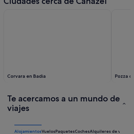
Ciudades cerca de Canazei
Corvara en Badia
Pozza di
Te acercamos a un mundo de
viajes
Alojamientos
Vuelos
Paquetes
Coches
Alquileres de vacaci