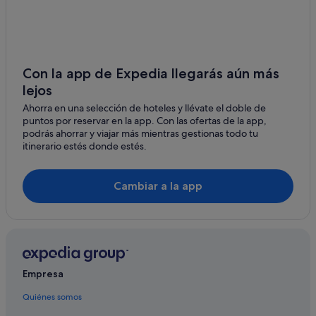
Soraga hoteles
Campings de caravanas en Pozza di Fassa
Campitello di Fassa hoteles
Paso San Pellegrino hoteles
Con la app de Expedia llegarás aún más
lejos
Vigo di Fassa hoteles
Ahorra en una selección de hoteles y llévate el doble de
Corvara en Badia hoteles
puntos por reservar en la app. Con las ofertas de la app,
Campings de caravanas en Selva di Val Gardena
podrás ahorrar y viajar más mientras gestionas todo tu
itinerario estés donde estés.
Campings de caravanas en Vigo di Fassa
Campings de caravanas en Alba
Cambiar a la app
San Giovanni di Fassa hoteles
Campings de caravanas en Santa Cristina Val Gardena
Empresa
Quiénes somos