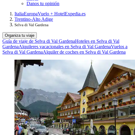
Danos tu opinión
Italia
Europa
Vuelo + Hotel
Expedia.es
Trentino-Alto Adige
Selva di Val Gardena
Organiza tu viaje
Guía de viaje de Selva di Val Gardena
Hoteles en Selva di Val
Gardena
Alquileres vacacionales en Selva di Val Gardena
Vuelos a
Selva di Val Gardena
Alquiler de coches en Selva di Val Gardena