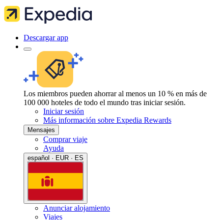
Descargar app
Los miembros pueden ahorrar al menos un 10 % en más de
100 000 hoteles de todo el mundo tras iniciar sesión.
Iniciar sesión
Más información sobre Expedia Rewards
Mensajes
Comprar viaje
Ayuda
español · EUR · ES
Anunciar alojamiento
Viajes