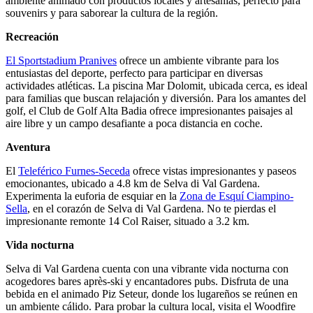
ambiente animado con productos locales y artesanías, perfecto para
souvenirs y para saborear la cultura de la región.
Recreación
El Sportstadium Pranives
ofrece un ambiente vibrante para los
entusiastas del deporte, perfecto para participar en diversas
actividades atléticas. La piscina Mar Dolomit, ubicada cerca, es ideal
para familias que buscan relajación y diversión. Para los amantes del
golf, el Club de Golf Alta Badia ofrece impresionantes paisajes al
aire libre y un campo desafiante a poca distancia en coche.
Aventura
El
Teleférico Furnes-Seceda
ofrece vistas impresionantes y paseos
emocionantes, ubicado a 4.8 km de Selva di Val Gardena.
Experimenta la euforia de esquiar en la
Zona de Esquí Ciampino-
Sella
, en el corazón de Selva di Val Gardena. No te pierdas el
impresionante remonte 14 Col Raiser, situado a 3.2 km.
Vida nocturna
Selva di Val Gardena cuenta con una vibrante vida nocturna con
acogedores bares après-ski y encantadores pubs. Disfruta de una
bebida en el animado Piz Seteur, donde los lugareños se reúnen en
un ambiente cálido. Para probar la cultura local, visita el Woodfire