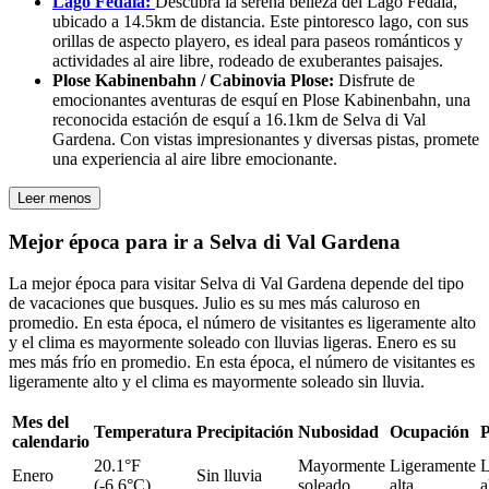
Lago Fedaia:
Descubra la serena belleza del Lago Fedaia,
ubicado a 14.5km de distancia. Este pintoresco lago, con sus
orillas de aspecto playero, es ideal para paseos románticos y
actividades al aire libre, rodeado de exuberantes paisajes.
Plose Kabinenbahn / Cabinovia Plose:
Disfrute de
emocionantes aventuras de esquí en Plose Kabinenbahn, una
reconocida estación de esquí a 16.1km de Selva di Val
Gardena. Con vistas impresionantes y diversas pistas, promete
una experiencia al aire libre emocionante.
Leer menos
Mejor época para ir a Selva di Val Gardena
La mejor época para visitar Selva di Val Gardena depende del tipo
de vacaciones que busques. Julio es su mes más caluroso en
promedio. En esta época, el número de visitantes es ligeramente alto
y el clima es mayormente soleado con lluvias ligeras. Enero es su
mes más frío en promedio. En esta época, el número de visitantes es
ligeramente alto y el clima es mayormente soleado sin lluvia.
Mes del
Temperatura
Precipitación
Nubosidad
Ocupación
P
calendario
20.1°F
Mayormente
Ligeramente
L
Enero
Sin lluvia
(-6.6°C)
soleado
alta
a