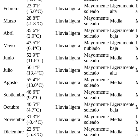
23.0°F
Mayormente
Ligeramente
L
Febrero
Lluvia ligera
(-5.0°C)
soleado
alta
a
28.8°F
Mayormente
Marzo
Lluvia ligera
Media
M
(-1.8°C)
soleado
35.6°F
Mayormente
Ligeramente
L
Abril
Lluvia ligera
(2.0°C)
soleado
baja
b
43.5°F
Mayormente
Ligeramente
L
Mayo
Lluvia ligera
(6.4°C)
nublado
baja
b
52.9°F
Mayormente
Junio
Lluvia ligera
Media
M
(11.6°C)
soleado
56.1°F
Mayormente
Ligeramente
Julio
Lluvia ligera
M
(13.4°C)
soleado
alta
55.4°F
Mayormente
Agosto
Lluvia ligera
Media
M
(13.0°C)
soleado
48.6°F
Mayormente
Septiembre
Lluvia ligera
Media
M
(9.2°C)
soleado
40.5°F
Mayormente
Ligeramente
Octubre
Lluvia ligera
M
(4.7°C)
soleado
baja
31.3°F
Mayormente
L
Noviembre
Lluvia ligera
Media
(-0.4°C)
soleado
b
22.5°F
Mayormente
L
Diciembre
Lluvia ligera
Media
(-5.3°C)
soleado
a