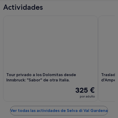
Actividades
Tour privado a los Dolomitas desde Innsbruck: "Sabor" de otra
Traslado 
Tour privado a los Dolomitas desde
Traslad
Innsbruck: "Sabor" de otra Italia.
d'Ampez
325 €
por adulto
Ver todas las actividades de Selva di Val Gardena