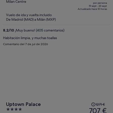
era
out
Milan Centre
por persona
de
of
19 sept - 23 sept
Actualizado hace 10 horas
934 €,
5
Vuelo de ida y vuelta incluido
ahora
De Madrid (MAD) a Milán (MXP)
es
de
8,2
/
10
¡Muy bueno! (405 comentarios)
504 €
por
Habitación limpia, y muchas toallas
persona
Comentario del 7 de jul de 2026
El
Uptown Palace
1271 €
precio
707 €
4