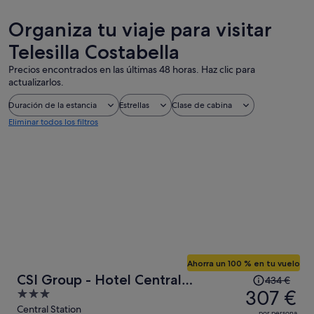
Organiza tu viaje para visitar
Telesilla Costabella
Precios encontrados en las últimas 48 horas. Haz clic para
actualizarlos.
Duración de la estancia
Estrellas
Clase de cabina
Eliminar todos los filtros
Ahorra un 100 % en tu vuelo
El
CSI Group - Hotel Central
434 €
precio
307 €
3
Station
era
out
Central Station
por persona