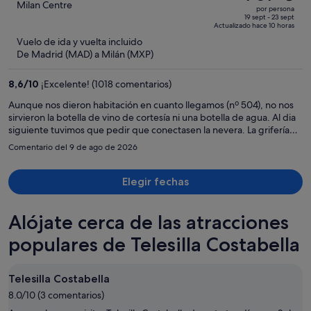
era
out
Milan Centre
por persona
de
of
19 sept - 23 sept
Actualizado hace 10 horas
1271 €,
5
Vuelo de ida y vuelta incluido
ahora
De Madrid (MAD) a Milán (MXP)
es
de
8,6
/
10
¡Excelente! (1018 comentarios)
707 €
por
Aunque nos dieron habitación en cuanto llegamos (nº 504), no nos
sirvieron la botella de vino de cortesía ni una botella de agua. Al dia
persona
siguiente tuvimos que pedir que conectasen la nevera. La grifería
funciona mal y la ducha goteando a las 4 de la mañana y tener que
Comentario del 9 de ago de 2026
envolverla con una toalla. Había momentos de la noche y sobre todo
al levantarnos que la habitación olía a cloaca. Al cuarto día no
hicieron la habitación. Salimos por la tarde hacia las 19,30h y de
Elegir fechas
regreso al hotel nos encontramos con un cartel de no molestar y una
nota diciendo que como había este cartel no nos habían hecho la
Alójate cerca de las atracciones
habitación, además de encontrar la ventana abierta (cosa que
debieron hacer cuando salimos por la tarde). Bajamos a recepción a
populares de Telesilla Costabella
quejarnos y preguntar quien había puesto ese cartel de no molestar
ya que nosotros no habíamos sido y contestaron que al día siguiente
nos darían explicaciones. Todavía las estamos esperando. El
Telesilla Costabella
personal del desayuno muy amable y atento.
8.0/10 (3 comentarios)