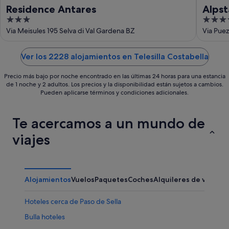
Residence Antares
Alpst
3
4
out
out
Via Meisules 195 Selva di Val Gardena BZ
Via Puez
of
of
5
5
Ver los 2228 alojamientos en Telesilla Costabella
Precio más bajo por noche encontrado en las últimas 24 horas para una estancia
de 1 noche y 2 adultos. Los precios y la disponibilidad están sujetos a cambios.
Pueden aplicarse términos y condiciones adicionales.
Te acercamos a un mundo de
viajes
Alojamientos
Vuelos
Paquetes
Coches
Alquileres de vacaci
Hoteles cerca de Paso de Sella
Bulla hoteles