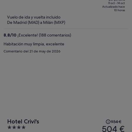
de
of
11 oct - 14 oct
Actualizado hace
434 €,
5
10 horas
ahora
Vuelo de ida y vuelta incluido
es
De Madrid (MAD) a Milán (MXP)
de
307 €
8,8
/
10
¡Excelente! (188 comentarios)
por
Habitación muy limpia, excelente
persona
Comentario del 21 de may de 2026
El
Hotel Crivi's
934 €
precio
504 €
4