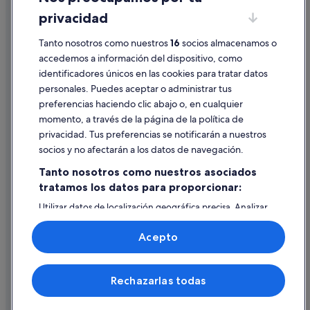
privacidad
Información legal/contacto
Tanto nosotros como nuestros
16
socios almacenamos o
Pautas sobre el contenido y cómo denunciar contenido
accedemos a información del dispositivo, como
identificadores únicos en las cookies para tratar datos
Ayuda
personales. Puedes aceptar o administrar tus
Ayuda
preferencias haciendo clic abajo o, en cualquier
momento, a través de la página de la política de
Cancelar un vuelo
privacidad. Tus preferencias se notificarán a nuestros
Cancelar una reserva de hotel o de un alquiler vacacional
socios y no afectarán a los datos de navegación.
Plazos de reembolso
Tanto nosotros como nuestros asociados
tratamos los datos para proporcionar:
Utilizar un cupón de Expedia
Utilizar datos de localización geográfica precisa. Analizar
Documentos para viajes internacionales
activamente las características del dispositivo para su
identificación. Almacenar la información en un dispositivo
Acepto
y/o acceder a ella. Publicidad y contenido personalizados,
medición de publicidad y contenido, investigación de
audiencia y desarrollo de servicios.
© 2026 Expedia, Inc., una empresa de Expedia Group. Todos los
Rechazarlas todas
Lista de asociados (proveedores)
derechos reservados. Expedia y el logotipo de Expedia son marcas
comerciales o marcas comerciales registradas de Expedia, Inc.
Vacationspot, S.L., Agencia de Viajes, I-AV-0000631.3.