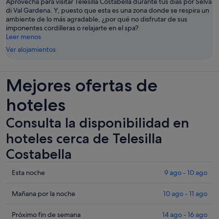
Aprovecha para visitar Telesilla Costabella durante tus días por Selva
di Val Gardena. Y, puesto que esta es una zona donde se respira un
ambiente de lo más agradable, ¿por qué no disfrutar de sus
imponentes cordilleras o relajarte en el spa?
Leer menos
Ver alojamientos
Mejores ofertas de
hoteles
Consulta la disponibilidad en
hoteles cerca de Telesilla
Costabella
Comprueba
Esta noche
9 ago - 10 ago
los
precios
Comprueba
Mañana por la noche
10 ago - 11 ago
cerca
los
de
precios
Comprueba
Próximo fin de semana
14 ago - 16 ago