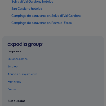
Selva di Val Gardena hoteles
San Cassiano hoteles
Campings de caravanas en Selva di Val Gardena
Campings de caravanas en Pozza di Fassa
Pozza di Fassa hoteles
Corvara en Badia hoteles
Santa Cristina Val Gardena hoteles
Campitello di Fassa hoteles
Empresa
Santa Maddalena hoteles
Quiénes somos
Hoteles de 3 estrellas en Selva di Val Gardena
Empleo
La Villa hoteles
Anuncia tu alojamiento
Funes hoteles
Publicidad
Apartamentos en Corvara en Badia
Prensa
Mazzin hoteles
San Giovanni di Fassa hoteles
Búsquedas