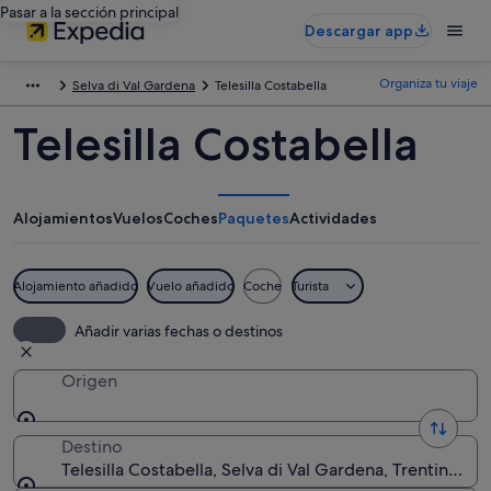
Pasar a la sección principal
Descargar app
Organiza tu viaje
Selva di Val Gardena
Telesilla Costabella
Telesilla Costabella
Alojamientos
Vuelos
Coches
Paquetes
Actividades
Alojamiento añadido
Vuelo añadido
Coche
Turista
Añadir varias fechas o destinos
Origen
Destino
Telesilla Costabella, Selva di Val Gardena, Trentino-Alt