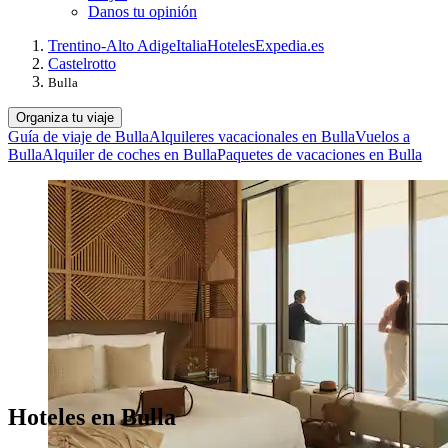
Danos tu opinión
Trentino-Alto Adige
Italia
Hoteles
Expedia.es
Castelrotto
Bulla
Organiza tu viaje
Guía de viaje de Bulla
Alquileres vacacionales en Bulla
Vuelos a
Bulla
Alquiler de coches en Bulla
Paquetes de vacaciones en Bulla
Hoteles en Bulla