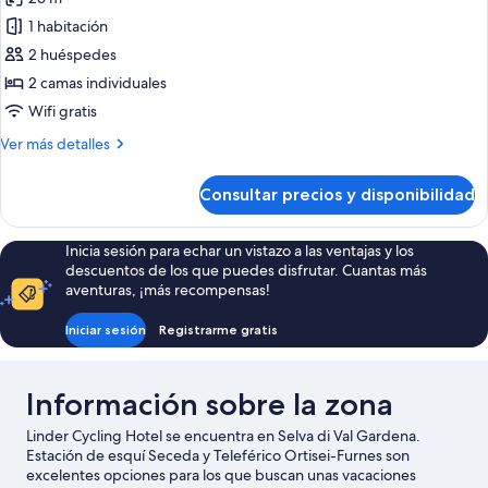
las
1 habitación
fotos
de
2 huéspedes
Habitación
2 camas individuales
clásica
Wifi gratis
con
Más
Ver más detalles
2
detalles
camas
de
Consultar precios y disponibilidad
Habitación
individuales
clásica
con
Inicia sesión para echar un vistazo a las ventajas y los
2
descuentos de los que puedes disfrutar. Cuantas más
camas
aventuras, ¡más recompensas!
individuales
Iniciar sesión
Registrarme gratis
Información sobre la zona
Linder Cycling Hotel se encuentra en Selva di Val Gardena.
Estación de esquí Seceda y Teleférico Ortisei-Furnes son
excelentes opciones para los que buscan unas vacaciones