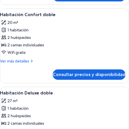
panorámica
doble
Abrir
Una habitación de hotel moderna con 
1
Habitación Confort doble
todas
20 m²
las
1 habitación
fotos
de
2 huéspedes
Habitación
2 camas individuales
Confort
Wifi gratis
doble
Más
Ver más detalles
detalles
de
Consultar precios y disponibilidad
Habitación
Confort
doble
Abrir
Una habitación de hotel moderna con u
1
Habitación Deluxe doble
todas
27 m²
las
1 habitación
fotos
de
2 huéspedes
Habitación
2 camas individuales