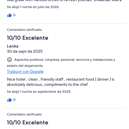
great bonus, lots of continental choices however, they also have
Se alojó 1 noche en julio de 2026
a menu to choose some freshly made cooked items such as
omelets, crepes and pancakes. I would definitely recommend
0
this hotel!
Comentario verificado
10/10 Excelente
Lenka
30 de sept de 2025
Aspectos positivos: Limpieza, personal, servicios y instalaciones y
estado del alojamiento
Traducir con Google
Nice hotel , clean , friendly staff , restaurant food ( dinner ) is
absolutely delicious, compliments to the chef
Se alojó 1 noche en septiembre de 2025
0
Comentario verificado
10/10 Excelente