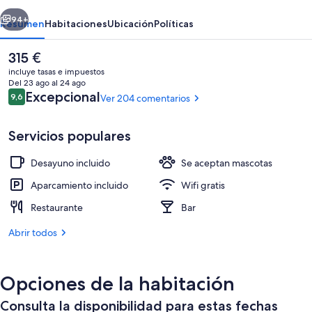
erior
Siguiente
94+
Resumen
Habitaciones
Ubicación
Políticas
El
315 €
precio
incluye tasas e impuestos
actual
Del 23 ago al 24 ago
es
Comentarios
Excepcional
9,6
Ver 204 comentarios
9,6 de 10
de
315 €
Servicios populares
Desayuno incluido
Se aceptan mascotas
Spa
Aparcamiento incluido
Wifi gratis
Restaurante
Bar
Abrir todos
Opciones de la habitación
Consulta la disponibilidad para estas fechas