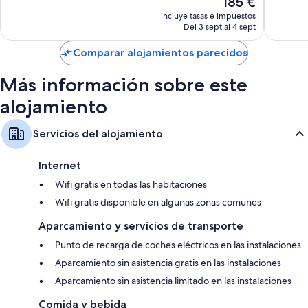
185 €
di
Impresionante,
Excepcio
precio
Val
301 comentarios
186 com
incluye tasas e impuestos
actual
Del 3 sept al 4 sept
Garden
es
de
Comparar alojamientos parecidos
185 €
Más información sobre este
alojamiento
Servicios del alojamiento
Internet
Wifi gratis en todas las habitaciones
Wifi gratis disponible en algunas zonas comunes
Aparcamiento y servicios de transporte
Punto de recarga de coches eléctricos en las instalaciones
Aparcamiento sin asistencia gratis en las instalaciones
Aparcamiento sin asistencia limitado en las instalaciones
Comida y bebida