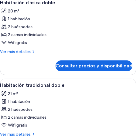
3
Habitación clásica doble
todas
20 m²
las
1 habitación
fotos
de
2 huéspedes
Habitación
2 camas individuales
clásica
Wifi gratis
doble
Más
Ver más detalles
detalles
de
Consultar precios y disponibilidad
Habitación
clásica
doble
Abrir
Una habitación de hotel con una cama
5
Habitación tradicional doble
todas
21 m²
las
1 habitación
fotos
de
2 huéspedes
Habitación
2 camas individuales
tradicional
Wifi gratis
doble
Más
Ver más detalles