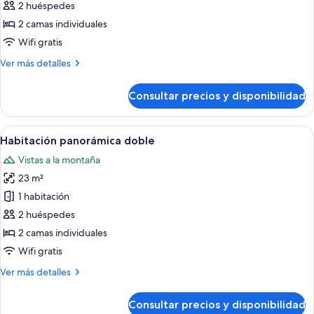
de
2 huéspedes
Habitación
2 camas individuales
básica
Wifi gratis
doble
Más
Ver más detalles
detalles
de
Consultar precios y disponibilidad
Habitación
básica
doble
Abrir
Una habitación de hotel moderna con 
1
Habitación panorámica doble
todas
Vistas a la montaña
las
23 m²
fotos
de
1 habitación
Habitación
2 huéspedes
panorámica
2 camas individuales
doble
Wifi gratis
Más
Ver más detalles
detalles
de
Consultar precios y disponibilidad
Habitación