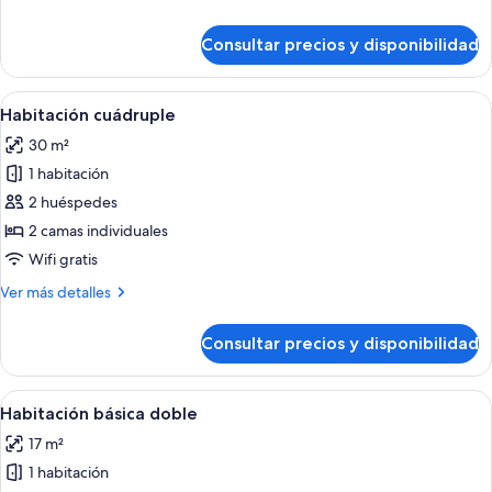
detalles
de
Consultar precios y disponibilidad
Habitación
tradicional
doble
Abrir
Una habitación de hotel moderna con s
1
Habitación cuádruple
todas
30 m²
las
1 habitación
fotos
de
2 huéspedes
Habitación
2 camas individuales
cuádruple
Wifi gratis
Más
Ver más detalles
detalles
de
Consultar precios y disponibilidad
Habitación
cuádruple
Abrir
Una habitación de hotel moderna con 
3
Habitación básica doble
todas
17 m²
las
1 habitación
fotos