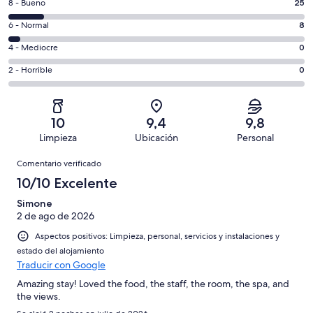
25
8 - Bueno
25
de
comentarios
un
8
6 - Normal
8
de
total
comentarios
un
0
4 - Mediocre
0
de
de
total
comentarios
204
un
0
2 - Horrible
0
de
de
con
total
comentarios
204
un
una
de
de
con
total
puntuación
204
un
una
de
10
9,4
9,8
de
con
total
puntuación
204
Limpieza
Ubicación
Personal
10
una
de
de
con
Comentarios
-
puntuación
204
8
Comentario verificado
una
Excelente
de
con
-
puntuación
10/10 Excelente
6
una
Bueno
de
-
puntuación
Simone
4
Normal
2 de ago de 2026
de
-
2
Aspectos positivos: Limpieza, personal, servicios y instalaciones y
Mediocre
-
estado del alojamiento
Horrible
Traducir con Google
Amazing stay! Loved the food, the staff, the room, the spa, and
the views.