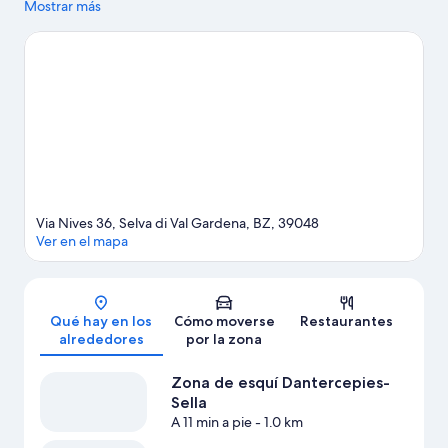
activas, pero si prefieres sumergirte en la naturaleza, Dolomitas
Mostrar más
y Valle de Gardena son lo que necesitas. Rifugio Firenze y
Dolaondes Canazei también merecen la pena. Dedica algo de
tiempo a descubrir cuáles son las actividades de la zona, entre
las que se incluye el esquí.
Ver guía de viaje de Selva di Val
Gardena
Via Nives 36, Selva di Val Gardena, BZ, 39048
Ver en el mapa
Mapa
Qué hay en los
Cómo moverse
Restaurantes
alrededores
por la zona
Zona de esquí Dantercepies-
Sella
A 11 min a pie
- 1.0 km