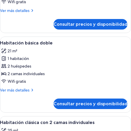
Deluxe
Wifi gratis
doble
Más
Ver más detalles
detalles
de
Consultar precios y disponibilidad
Habitación
Deluxe
doble
Abrir
Una cama bien tendida con sábanas bl
1
Habitación básica doble
todas
21 m²
las
1 habitación
fotos
de
2 huéspedes
Habitación
2 camas individuales
básica
Wifi gratis
doble
Más
Ver más detalles
detalles
de
Consultar precios y disponibilidad
Habitación
básica
doble
Abrir
Un dormitorio moderno con piso de m
1
Habitación clásica con 2 camas individuales
todas
25 m²