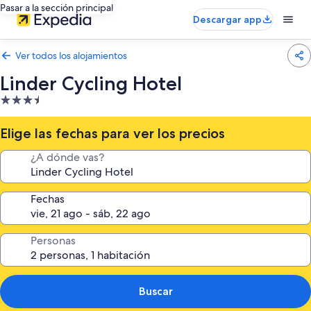
Pasar a la sección principal
Descargar app
Ver todos los alojamientos
Linder Cycling Hotel
Alojamiento
de
3.5 estrellas
Elige las fechas para ver los precios
¿A dónde vas?
Fechas
Personas
Buscar