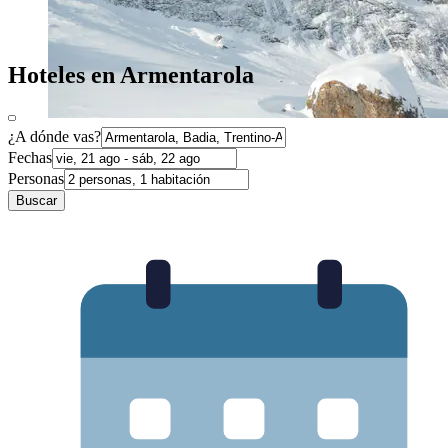
Hoteles en Armentarola
¿A dónde vas?
Fechas
Personas
Buscar