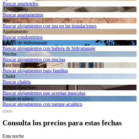
Buscar apartoteles
Apartamento
Buscar apartamentos
Spa
Buscar alojamientos con spa en las instalaciones
Apartamento
Buscar condominios
Bañera de hidromasaje
Buscar alojamientos con bañera de hidromasaje
Piscina
Buscar alojamientos con piscina
Para familias
Buscar alojamientos para familias
Chalet
Buscar chalets
Acepta mascotas
Buscar alojamientos que aceptan mascotas
Parque acuático
Buscar alojamientos con parque acuático
Consulta los precios para estas fechas
Esta noche