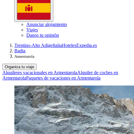
Anunciar alojamiento
Viajes
Danos tu opinión
Trentino-Alto Adige
Italia
Hoteles
Expedia.es
Badia
Armentarola
Organiza tu viaje
Alquileres vacacionales en Armentarola
Alquiler de coches en
Armentarola
Paquetes de vacaciones en Armentarola