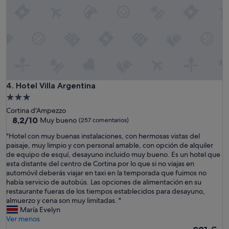
a
d
a
l
a
p
r
o
p
i
Hotel Villa Argentina
4. Hotel Villa Argentina
e
Alojamiento
d
de
Cortina d'Ampezzo
a
3.0 estrellas
8.2
8,2/10
Muy bueno
(257 comentarios)
d
sobre
,
"
"Hotel con muy buenas instalaciones, con hermosas vistas del
10,
c
H
paisaje, muy limpio y con personal amable, con opción de alquiler
Muy
u
o
de equipo de esquí, desayuno incluido muy bueno. Es un hotel que
bueno,
e
t
esta distante del centro de Cortina por lo que si no viajas en
(257 comentarios)
n
e
automóvil deberás viajar en taxi en la temporada que fuimos no
t
l
había servicio de autobús. Las opciones de alimentación en su
a
c
restaurante fueras de los tiempos establecidos para desayuno,
c
o
almuerzo y cena son muy limitadas. "
o
n
María Evelyn
n
m
Ver menos
b
u
El