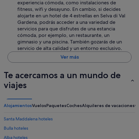
experiencia cómoda, como instalaciones de
r
fitness, wifi y desayuno. En cambio, si decides
t
i
alojarte en un hotel de 4 estrellas en Selva di Val
n
Gardena, podrás acceder a una variedad de
a
servicios para que disfrutes de una estancia
p
cómoda, por ejemplo, un restaurante, un
o
gimnasio y una piscina. También gozarás de un
r
servicio de alta calidad y un entorno exclusivo.
l
o
Ver más
q
u
e
Te acercamos a un mundo de
s
i
viajes
n
o
v
i
Alojamientos
Vuelos
Paquetes
Coches
Alquileres de vacaciones
O
a
j
Santa Maddalena hoteles
a
s
Bulla hoteles
e
n
Alba hoteles