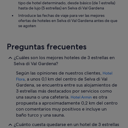
u
tipo de hotel determinado, desde básico (de 1 estrella)
i
hasta de lujo (5 estrellas) en Selva di Val Gardena
d
Introduce las fechas de viaje para ver las mejores
o
ofertas de hoteles en Selva di Val Gardena antes de que
m
se agoten
u
y
b
u
Preguntas frecuentes
e
n
¿Cuáles son los mejores hoteles de 3 estrellas en
o
Selva di Val Gardena?
.
E
Según las opiniones de nuestros clientes,
Hotel
s
, a unos 0,1 km del centro de Selva di Val
u
Flora
n
Gardena, se encuentra entre sus alojamientos de
h
3 estrellas más destacados por servicios como
o
una sauna o una cafetería.
es otra
Hotel Armin
t
propuesta a aproximadamente 0,2 km del centro
e
con comentarios muy positivos e incluye un
l
baño turco y una sauna.
q
u
¿Cuánto cuesta quedarse en un hotel de 3 estrellas
e