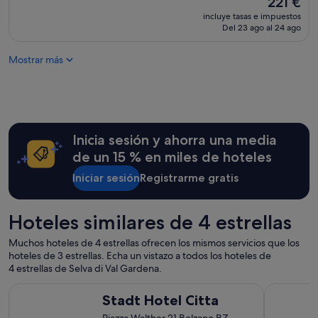
221 €
a
y
precio
r
incluye tasas e impuestos
b
actual
Del 23 ago al 24 ago
y
u
es
r
e
de
e
Mostrar más
n
221 €
s
a
t
s
a
i
u
n
r
s
a
Inicia sesión y ahorra una media
t
n
a
de un 15 % en miles de hoteles
t
l
e
a
Iniciar sesión
Registrarme gratis
c
c
o
i
n
o
Hoteles similares de 4 estrellas
p
n
r
e
Muchos hoteles de 4 estrellas ofrecen los mismos servicios que los
e
s
hoteles de 3 estrellas. Echa un vistazo a todos los hoteles de
c
,
4 estrellas de Selva di Val Gardena.
i
c
o
Stadt Hotel Citta
Hotel Alas
o
s
Stadt Hotel Citta
n
a
h