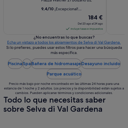
Piazza Walther 21 Bolzano BZ
c
e
c
9,4
/
10
¡Excepcional!
r
e
(276 comentarios)
m
El
184 €
s
o
precio
i
Del 23 ago al 24 ago
s
b
es
incluye tasas e impuestos
a
l
de
s
¿No encuentras lo que buscas?
e
184 €
v
Echa un vistazo a todos los alojamientos de Selva di Val Gardena.
s
i
por
Si lo prefieres, puedes usar estos filtros para hacer una búsqueda
y
s
noche
más específica.
c
t
del
o
a
Piscina
Spa
Bañera de hidromasaje
Desayuno incluido
n
23
s
u
ago
d
Parque acuático
n
al
e
p
l
24
Precio más bajo por noche encontrado en las últimas 24 horas para una
e
p
ago
estancia de 1 noche y 2 adultos. Los precios y la disponibilidad están sujetos a
q
a
cambios. Pueden aplicarse términos y condiciones adicionales.
u
i
Todo lo que necesitas saber
e
s
ñ
sobre Selva di Val Gardena
a
o
j
e
e
s
,
t