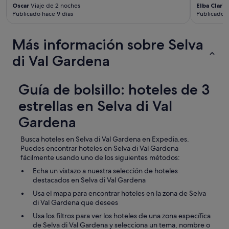
q
Oscar
Viaje de 2 noches
Elba Claris
u
Publicado hace 9 días
Publicado 
i
p
o
Más información sobre Selva
d
di Val Gardena
e
e
s
q
Guía de bolsillo: hoteles de 3
u
estrellas en Selva di Val
í
,
Gardena
d
e
Busca hoteles en Selva di Val Gardena en Expedia.es.
s
Puedes encontrar hoteles en Selva di Val Gardena
a
fácilmente usando uno de los siguientes métodos:
y
u
Echa un vistazo a nuestra selección de hoteles
n
destacados en Selva di Val Gardena
o
Usa el mapa para encontrar hoteles en la zona de Selva
i
di Val Gardena que desees
n
c
Usa los filtros para ver los hoteles de una zona específica
l
de Selva di Val Gardena y selecciona un tema, nombre o