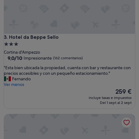
Hotel da Beppe Sello
3. Hotel da Beppe Sello
Alojamiento
de
Cortina d'Ampezzo
3.0 estrellas
9.0
9,0/10
Impresionante
(162 comentarios)
sobre
"
"Esta bien ubicada la propiedad, cuenta con bar y restaurante con
10,
E
precios accesibles y con un pequeño estacionamiento."
Impresionante,
s
Fernando
(162 comentarios)
t
Ver menos
a
El
259 €
b
precio
incluye tasas e impuestos
i
actual
Del 1 sept al 2 sept
e
es
n
de
Hotel Villa Argentina
u
259 €
b
i
c