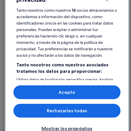
Información legal/contacto
n
o
Tanto nosotros como nuestros
16
socios almacenamos o
Pautas sobre el contenido y cómo denunciar contenido
h
accedemos a información del dispositivo, como
a
identificadores únicos en las cookies para tratar datos
Ayuda
b
personales. Puedes aceptar o administrar tus
í
Ayuda
preferencias haciendo clic abajo o, en cualquier
a
s
momento, a través de la página de la política de
Cancelar un vuelo
e
privacidad. Tus preferencias se notificarán a nuestros
r
Cancelar una reserva de hotel o de un alquiler vacacional
socios y no afectarán a los datos de navegación.
v
Plazos de reembolso
i
Tanto nosotros como nuestros asociados
c
tratamos los datos para proporcionar:
Utilizar un cupón de Expedia
i
o
Utilizar datos de localización geográfica precisa. Analizar
Documentos para viajes internacionales
d
activamente las características del dispositivo para su
e
identificación. Almacenar la información en un dispositivo
Acepto
a
y/o acceder a ella. Publicidad y contenido personalizados,
u
medición de publicidad y contenido, investigación de
audiencia y desarrollo de servicios.
t
© 2026 Expedia, Inc., una empresa de Expedia Group. Todos los
o
Rechazarlas todas
Lista de asociados (proveedores)
derechos reservados. Expedia y el logotipo de Expedia son marcas
b
comerciales o marcas comerciales registradas de Expedia, Inc.
ú
Vacationspot, S.L., Agencia de Viajes, I-AV-0000631.3.
s
Mostrar los propósitos