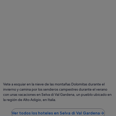
m
a
u
c
y
i
l
o
i
n
m
a
p
m
i
i
o
e
y
n
c
t
o
o
n
.
p
"
e
r
Foto de John Montesi
Fo
s
gr
o
de
n
Vete a esquiar en la nieve de las montañas Dolomitas durante el
Jo
a
invierno y camina por los senderos campestres durante el verano
Mo
l
con unas vacaciones en Selva di Val Gardena, un pueblo ubicado en
a
la región de Alto Adigio, en Italia.
m
a
b
Ver todos los hoteles en Selva di Val Gardena