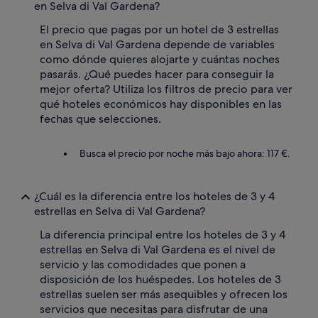
en Selva di Val Gardena?
e
s
El precio que pagas por un hotel de 3 estrellas
t
en Selva di Val Gardena depende de variables
a
d
como dónde quieres alojarte y cuántas noches
i
pasarás. ¿Qué puedes hacer para conseguir la
s
mejor oferta? Utiliza los filtros de precio para ver
t
qué hoteles económicos hay disponibles en las
a
fechas que selecciones.
n
t
e
Busca el precio por noche más bajo ahora: 117 €.
d
e
l
¿Cuál es la diferencia entre los hoteles de 3 y 4
c
estrellas en Selva di Val Gardena?
e
n
La diferencia principal entre los hoteles de 3 y 4
t
estrellas en Selva di Val Gardena es el nivel de
r
o
servicio y las comodidades que ponen a
d
disposición de los huéspedes. Los hoteles de 3
e
estrellas suelen ser más asequibles y ofrecen los
C
servicios que necesitas para disfrutar de una
o