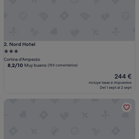
Nord Hotel
2. Nord Hotel
Alojamiento
de
Cortina d'Ampezzo
3.0 estrellas
8.2
8,2/10
Muy bueno
(153 comentarios)
sobre
El
244 €
10,
precio
Muy
incluye tasas e impuestos
actual
bueno,
Del 1 sept al 2 sept
es
(153 comentarios)
de
Hotel da Beppe Sello
244 €