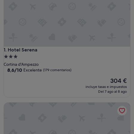
Hotel Serena
1. Hotel Serena
Alojamiento
de
Cortina d'Ampezzo
3.0 estrellas
8.6
8,6/10
Excelente
(179 comentarios)
sobre
El
304 €
10,
precio
Excelente,
incluye tasas e impuestos
actual
(179 comentarios)
Del 7 ago al 8 ago
es
de
Nord Hotel
304 €