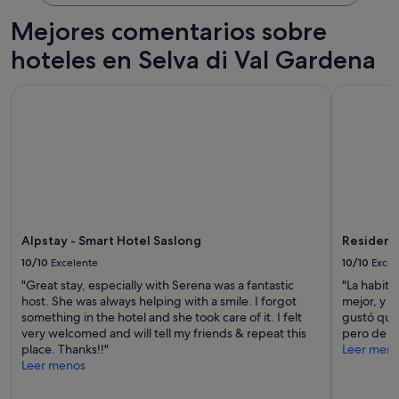
l
e
Mejores comentarios sobre
,
c
hoteles en Selva di Val Gardena
o
n
Alpstay - Smart Hotel Saslong
Residence
o
p
c
i
ó
n
d
e
a
Alpstay - Smart Hotel Saslong
Residenc
l
q
10/10
Excelente
10/10
Excel
u
"Great stay, especially with Serena was a fantastic
"La habita
i
host. She was always helping with a smile. I forgot
mejor, y l
l
something in the hotel and she took care of it. I felt
gustó que 
e
very welcomed and will tell my friends & repeat this
pero de ah
r
place. Thanks!!"
Leer men
d
Leer menos
e
e