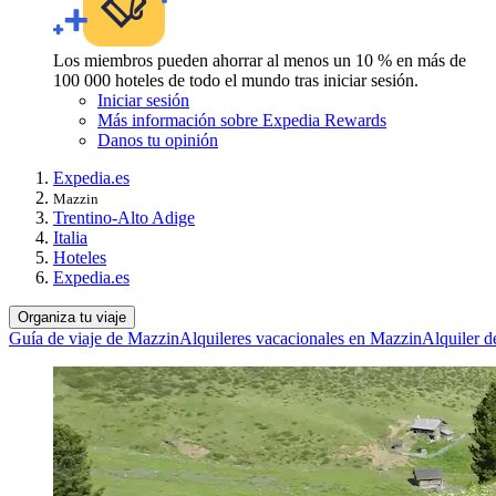
Los miembros pueden ahorrar al menos un 10 % en más de
100 000 hoteles de todo el mundo tras iniciar sesión.
Iniciar sesión
Más información sobre Expedia Rewards
Danos tu opinión
Expedia.es
Mazzin
Trentino-Alto Adige
Italia
Hoteles
Expedia.es
Organiza tu viaje
Guía de viaje de Mazzin
Alquileres vacacionales en Mazzin
Alquiler 