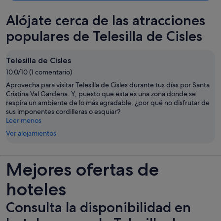
nota diciendo que como había este cartel no nos habían hecho la
Alójate cerca de las atracciones
habitación, además de encontrar la ventana abierta (cosa que
debieron hacer cuando salimos por la tarde). Bajamos a recepción a
populares de Telesilla de Cisles
quejarnos y preguntar quien había puesto ese cartel de no molestar
ya que nosotros no habíamos sido y contestaron que al día siguiente
nos darían explicaciones. Todavía las estamos esperando. El
Telesilla de Cisles
personal del desayuno muy amable y atento.
10.0/10 (1 comentario)
Aprovecha para visitar Telesilla de Cisles durante tus días por Santa
Cristina Val Gardena. Y, puesto que esta es una zona donde se
respira un ambiente de lo más agradable, ¿por qué no disfrutar de
sus imponentes cordilleras o esquiar?
Leer menos
Ver alojamientos
Mejores ofertas de
hoteles
Consulta la disponibilidad en