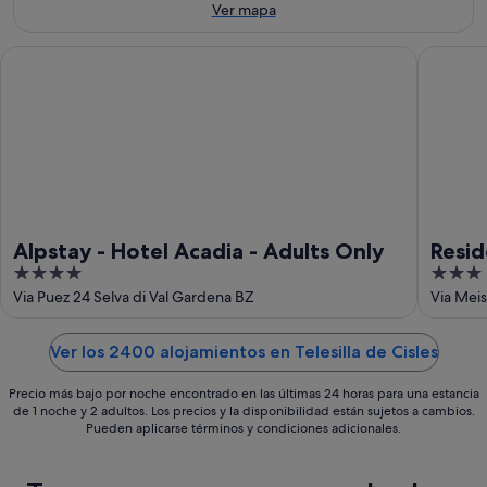
12
ago
de
Ver mapa
ago
-
semana,
16
21
Alpstay - Hotel Acadia - Adults Only
Residenc
ago
ago
-
23
ago
Alpstay - Hotel Acadia - Adults Only
Resid
4
3
out
out
Via Puez 24 Selva di Val Gardena BZ
Via Meis
of
of
5
5
Ver los 2400 alojamientos en Telesilla de Cisles
Precio más bajo por noche encontrado en las últimas 24 horas para una estancia
de 1 noche y 2 adultos. Los precios y la disponibilidad están sujetos a cambios.
Pueden aplicarse términos y condiciones adicionales.