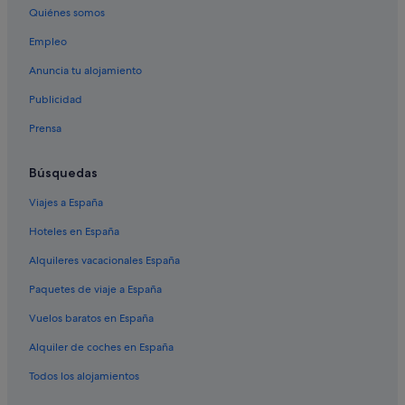
Hoteles de 3 estrellas en Tiso
Quiénes somos
Pensiones en Santa Cristina Val Gardena
Empleo
Hoteles cerca de Paso de Sella
Anuncia tu alojamiento
Selva di Val Gardena hoteles
Publicidad
Badia hoteles
Prensa
Alba hoteles
Canazei hoteles
Búsquedas
Hoteles de 5 estrellas en Sellaronda
Viajes a España
La Villa hoteles
Hoteles en España
Campings de caravanas en Castelrotto
Alquileres vacacionales España
Corvara en Badia hoteles
Paquetes de viaje a España
Castelrotto hoteles
Vuelos baratos en España
Ortisei hoteles
Alquiler de coches en España
Campitello di Fassa hoteles
Todos los alojamientos
Funes hoteles