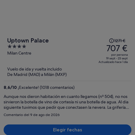
El
Uptown Palace
1271 €
precio
707 €
4
era
out
Milan Centre
por persona
de
of
19 sept - 23 sept
Actualizado hace 1 día
1271 €,
5
Vuelo de ida y vuelta incluido
ahora
De Madrid (MAD) a Milán (MXP)
es
de
8,6
/
10
¡Excelente! (1018 comentarios)
707 €
por
Aunque nos dieron habitación en cuanto llegamos (nº 504), no nos
sirvieron la botella de vino de cortesía ni una botella de agua. Al dia
persona
siguiente tuvimos que pedir que conectasen la nevera. La grifería
funciona mal y la ducha goteando a las 4 de la mañana y tener que
Comentario del 9 de ago de 2026
envolverla con una toalla. Había momentos de la noche y sobre todo
al levantarnos que la habitación olía a cloaca. Al cuarto día no
hicieron la habitación. Salimos por la tarde hacia las 19,30h y de
Elegir fechas
regreso al hotel nos encontramos con un cartel de no molestar y una