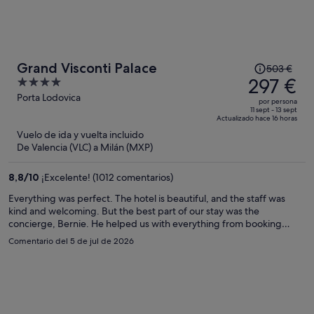
El
Grand Visconti Palace
503 €
precio
297 €
4
era
out
Porta Lodovica
por persona
de
of
11 sept - 13 sept
Actualizado hace 16 horas
503 €,
5
Vuelo de ida y vuelta incluido
ahora
De Valencia (VLC) a Milán (MXP)
es
de
8,8
/
10
¡Excelente! (1012 comentarios)
297 €
por
Everything was perfect. The hotel is beautiful, and the staff was
kind and welcoming. But the best part of our stay was the
persona
concierge, Bernie. He helped us with everything from booking
excellent restaurants to arranging our train tickets and rental car. He
Comentario del 5 de jul de 2026
made our trip so easy and enjoyable. Thank you so much, Bernie, for
everything you did for us. We hope to come back very soon! If you
stay here, be sure to ask for Bernie he’ll take care of everything!