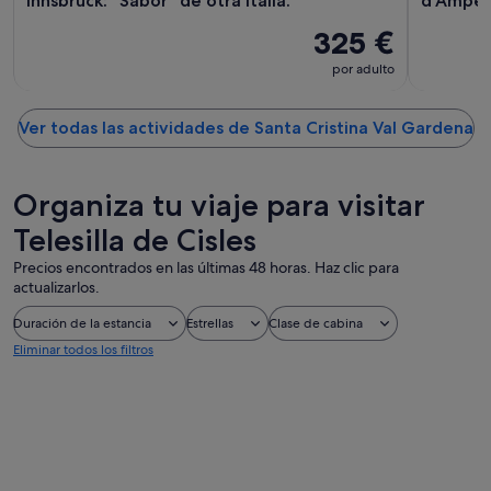
Innsbruck: "Sabor" de otra Italia.
d'Ampez
325 €
por adulto
Ver todas las actividades de Santa Cristina Val Gardena
Organiza tu viaje para visitar
Telesilla de Cisles
Precios encontrados en las últimas 48 horas. Haz clic para
actualizarlos.
Duración de la estancia
Estrellas
Clase de cabina
Eliminar todos los filtros