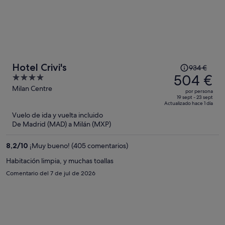
El
Hotel Crivi's
934 €
precio
504 €
4
era
out
Milan Centre
por persona
de
of
19 sept - 23 sept
Actualizado hace 1 día
934 €,
5
Vuelo de ida y vuelta incluido
ahora
De Madrid (MAD) a Milán (MXP)
es
de
8,2
/
10
¡Muy bueno! (405 comentarios)
504 €
por
Habitación limpia, y muchas toallas
persona
Comentario del 7 de jul de 2026