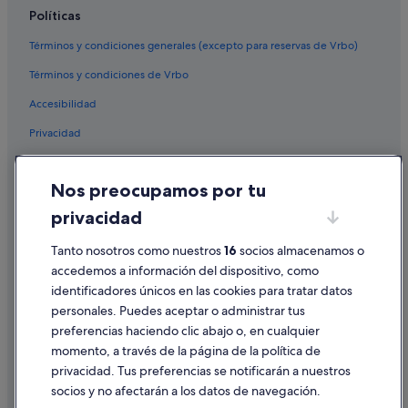
Longiaru hoteles
Políticas
Apartamentos en Corvara en Badia
Términos y condiciones generales (excepto para reservas de Vrbo)
Campings de caravanas en Santa Cristina Val Gardena
Términos y condiciones de Vrbo
Accesibilidad
Privacidad
Cookies
Nos preocupamos por tu
Condiciones de uso
privacidad
Información legal/contacto
Tanto nosotros como nuestros
16
socios almacenamos o
Pautas sobre el contenido y cómo denunciar contenido
accedemos a información del dispositivo, como
identificadores únicos en las cookies para tratar datos
Ayuda
personales. Puedes aceptar o administrar tus
Ayuda
preferencias haciendo clic abajo o, en cualquier
momento, a través de la página de la política de
Cancelar un vuelo
privacidad. Tus preferencias se notificarán a nuestros
Cancelar una reserva de hotel o de un alquiler vacacional
socios y no afectarán a los datos de navegación.