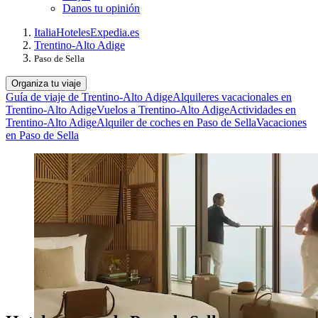
Danos tu opinión
Italia
Hoteles
Expedia.es
Trentino-Alto Adige
Paso de Sella
Organiza tu viaje
Guía de viaje de Trentino-Alto Adige
Alquileres vacacionales en
Trentino-Alto Adige
Vuelos a Trentino-Alto Adige
Actividades en
Trentino-Alto Adige
Alquiler de coches en Paso de Sella
Vacaciones
en Paso de Sella