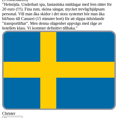
"Helnöjda. Underbart spa, fantastiska middagar med fem rätter för
20 euro (!!!). Fina rum, sköna sängar, mycket trevlig/hjälpsam
personal. Vill man åka skidor i det stora systemet bör man åka
bil/buss till Canazei (15 minuter bort) för att slippa tidsödande
"transportliftar". Men denna olägenhet uppvägs med råge av
hotellets klass. Vi kommer definitivt tillbaka."
Christer