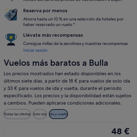
Reserva por menos
Ahorra hasta un 10 % en una selección de hoteles por
haber reservado un vuelo.*
Llévate más recompensas
Consigue millas de la aerolínea y nuestras recompensas.
Iniciar sesión
Vuelos más baratos a Bulla
Los precios mostrados han estado disponibles en los
últimos siete días, a partir de 18 € para vuelos de solo ida
y 33 € para vuelos de ida y vuelta, durante el periodo
especificado. Los precios y la disponibilidad están sujetos
a cambios. Pueden aplicarse condiciones adicionales.
Todas las ofertas
Solo ida
Ida y vuelta
Seleccionar vuelo de Ryanair, con salida el jue, 17 sept de M
48 €
48 €
Ida