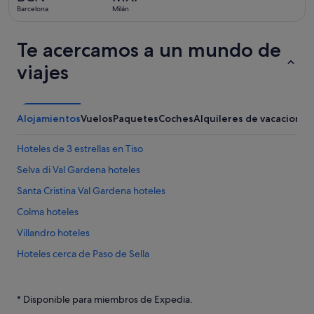
hace
Barcelona
Milán
18 horas
Te acercamos a un mundo de
viajes
Alojamientos
Vuelos
Paquetes
Coches
Alquileres de vacaciones
Hoteles de 3 estrellas en Tiso
Selva di Val Gardena hoteles
Santa Cristina Val Gardena hoteles
Colma hoteles
Villandro hoteles
Hoteles cerca de Paso de Sella
Funes hoteles
Campings de caravanas en San Cipriano
* Disponible para miembros de Expedia.