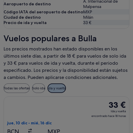
A. Internacional de
Aeropuerto de destino
Malpensa
Código IATA del aeropuerto de destino
MXP
Ciudad de destino
Milán
Precio de ida y vuelta
33 €
Vuelos populares a Bulla
Los precios mostrados han estado disponibles en los
últimos siete días, a partir de 18 € para vuelos de solo ida
y 33 € para vuelos de ida y vuelta, durante el periodo
especificado. Los precios y la disponibilidad están sujetos
a cambios. Pueden aplicarse condiciones adicionales.
Todas las ofertas
Solo ida
Ida y vuelta
Seleccionar vuelo de Vueling Airlines, con salida el jue, 10 d
33 €
33 €
Ida
Ida y vuelta
y
encontrado hace 18 horas
vuelta,
jue, 10 dic - mié, 16 dic
encontrad
BCN
MXP