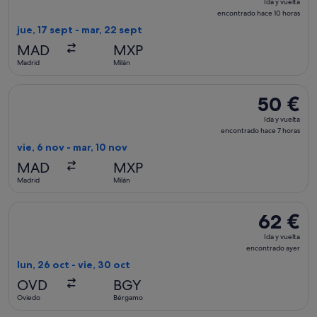
Ida y vuelta
y
encontrado hace 10 horas
vuelta,
jue, 17 sept - mar, 22 sept
encontrado
MAD
MXP
hace
Madrid
Milán
10 horas
Seleccionar vuelo de Wizz Air Malta, con salida el vie, 6 nov
50 €
50 €
Ida
Ida y vuelta
y
encontrado hace 7 horas
vuelta,
vie, 6 nov - mar, 10 nov
encontrado
MAD
MXP
hace
Madrid
Milán
7 horas
Seleccionar vuelo de Volotea, con salida el lun, 26 oct de O
62 €
62 €
Ida
Ida y vuelta
y
encontrado ayer
vuelta,
lun, 26 oct - vie, 30 oct
encontrad
OVD
BGY
ayer
Oviedo
Bérgamo