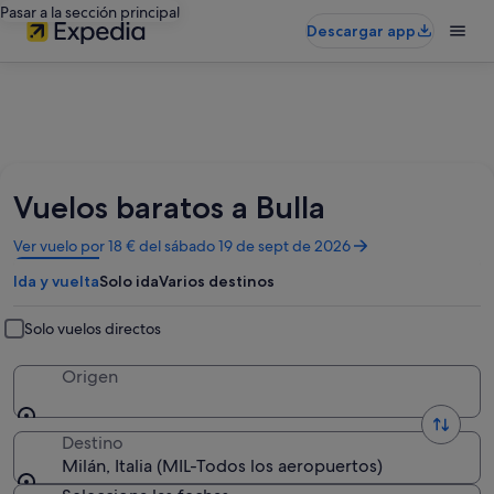
Pasar a la sección principal
Descargar app
Vuelos baratos a Bulla
Se
Ver vuelo por 18 € del sábado 19 de sept de 2026
abre
Ida y vuelta
Solo ida
Varios destinos
en
una
ventana
Solo vuelos directos
nueva
Origen
Destino
Milán, Italia (MIL-Todos los aeropuertos)