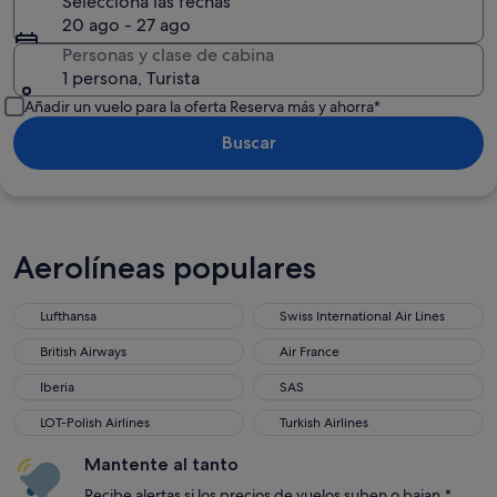
Selecciona las fechas
20 ago - 27 ago
Personas y clase de cabina
1 persona, Turista
Añadir un vuelo para la oferta Reserva más y ahorra*
Buscar
Aerolíneas populares
Lufthansa
Swiss International Air Lines
Lufthansa
Swiss International Air Lines
British Airways
Air France
British Airways
Air France
Iberia
SAS
Iberia
SAS
LOT-Polish Airlines
Turkish Airlines
LOT-Polish Airlines
Turkish Airlines
Mantente al tanto
Recibe alertas si los precios de vuelos suben o bajan.*