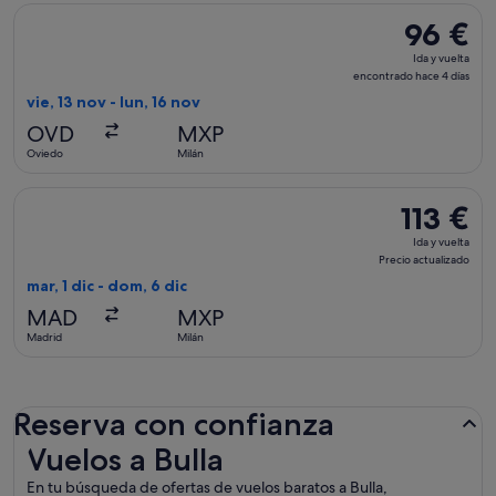
Seleccionar vuelo de Vueling Airlines, con salida el vie, 13 n
96 €
96 €
Ida
Ida y vuelta
y
encontrado hace 4 días
vuelta,
vie, 13 nov - lun, 16 nov
encontrad
OVD
MXP
hace
Oviedo
Milán
4 días
Seleccionar vuelo de Iberia, con salida el mar, 1 dic de Madri
113 €
113 €
Ida
Ida y vuelta
y
Precio actualizado
vuelta,
mar, 1 dic - dom, 6 dic
Precio
MAD
MXP
actualizado
Madrid
Milán
Reserva con confianza
Vuelos a Bulla
Vuelos a Bulla
En tu búsqueda de ofertas de vuelos baratos a Bulla,