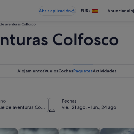
•
Abrir aplicación
EUR
Anunciar alo
de aventuras Colfosco
nturas Colfosco
Alojamientos
Vuelos
Coches
Paquetes
Actividades
ino
Fechas
vie., 21 ago. - lun., 24 ago.
Se abre en una pestaña nueva
Se abre en una pesta
Se abre en 
iadas y excursiones de un día
Visitas privadas y personalizadas
Aventuras y al aire libre
Historia y cultu