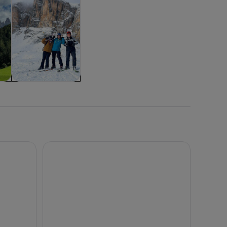
ra
Flora y fauna
no Cortina d'Ampezzo.
Tour privado de un día: Los Dolomitas escondidos