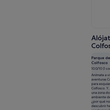
Alója
Colfo
Parque de
Colfosco
10.0/10 (1 c
Anímate a vi
aventuras C
para esquiar
Colfosco. Y,
una zona do
ambiente de
¿por qué no 
descubrir h