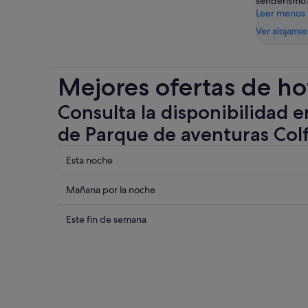
senderismo
Leer menos
Ver alojami
Mejores ofertas de ho
Consulta la disponibilidad e
de Parque de aventuras Col
Comprueba
Esta noche
los
precios
Comprueba
Mañana por la noche
cerca
los
de
precios
Comprueba
Este fin de semana
Parque
cerca
los
de
de
precios
aventuras
Parque
cerca
Colfosco
de
de
para
aventuras
Parque
esta
Colfosco
de