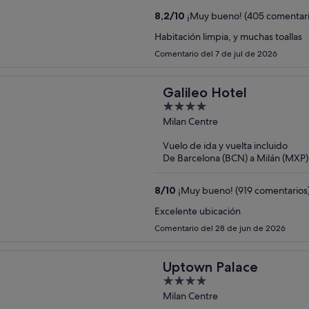
8,2
/
10
¡Muy bueno! (405 comentari
Habitación limpia, y muchas toallas
Comentario del 7 de jul de 2026
Galileo Hotel
4
out
Milan Centre
of
Vuelo de ida y vuelta incluido
5
De Barcelona (BCN) a Milán (MXP)
8
/
10
¡Muy bueno! (919 comentarios
Excelente ubicación
Comentario del 28 de jun de 2026
Uptown Palace
4
out
Milan Centre