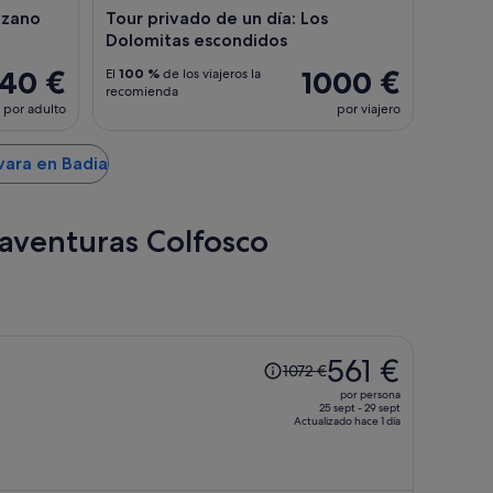
lzano
Tour privado de un día: Los
Dolomitas escondidos
40 €
1000 €
El
100 %
de los viajeros la
recomienda
por adulto
por viajero
vara en Badia
 aventuras Colfosco
El
561 €
1072 €
precio
por persona
era
25 sept - 29 sept
Actualizado hace 1 día
de
1072 €,
ahora