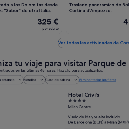
vado a los Dolomitas desde
Traslado panoramico de Bo
: "Sabor" de otra Italia.
Cortina d'Ampezzo.
325 €
4
por adulto
Ver todas las actividades de Cor
iza tu viaje para visitar Parque de
ntrados en las últimas 48 horas. Haz clic para actualizarlos.
a estancia
Estrellas
Clase de cabina
Eliminar todos los filtros
Hotel Crivi's
4
out
Milan Centre
of
Vuelo de ida y vuelta incluido
5
De Barcelona (BCN) a Milán (MXP)