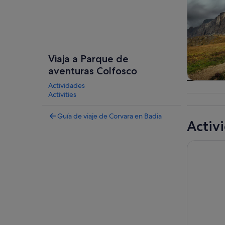
Viaja a Parque de
aventuras Colfosco
Actividades
Visitas g
Activities
excursion
dí
Guía de viaje de Corvara en Badia
Activ
Tour priva