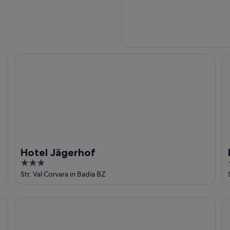
Hotel Jägerhof
Ho
Hotel Jägerhof
3
out
Str. Val Corvara in Badia BZ
of
5
Movi Family Apart-Hotel
Re