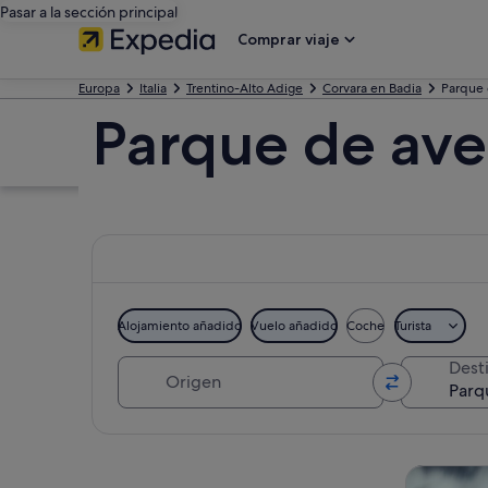
Pasar a la sección principal
Comprar viaje
Europa
Italia
Trentino-Alto Adige
Corvara en Badia
Parque 
Parque de ave
Alojamiento añadido
Vuelo añadido
Coche
Turista
Origen
Dest
Ver mapa
Visitas gu