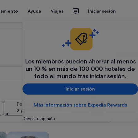
jamiento
Ayuda
Viajes
Iniciar sesión
Organiza tu viaje
Los miembros pueden ahorrar al menos
un 10 % en más de 100 000 hoteles de
todo el mundo tras iniciar sesión.
Iniciar sesión
Añadir varias fechas o destinos
Personas
Más información sobre Expedia Rewards
Buscar
2 personas, 1 habitación
Danos tu opinión
ña nueva
una pestaña nueva
Se abre en una pestaña nueva
Se abre en una pestaña nueva
ra
Flora y fauna