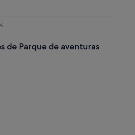
1967 €,
ahora
es
s)
de
1003 €
por
persona
res de Parque de aventuras