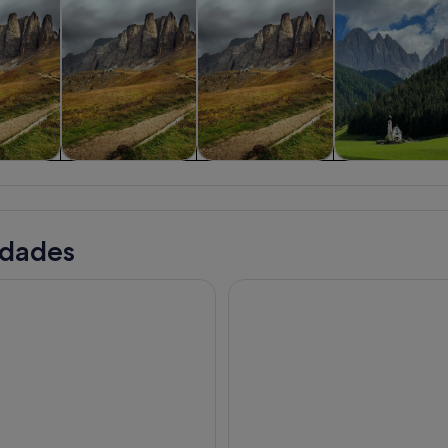
uiadas y
Visitas privadas y
Aventuras y al aire
Historia y cultu
es de un
personalizadas
libre
a
idades
do a los Dolomitas desde Innsbruck: "Sabor" de otra Italia.
Traslado panoramico de Bolza