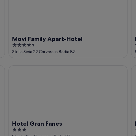
Movi Family Apart-Hotel
4.5
out
Str. la Sieia 22 Corvara in Badia BZ
of
5
Hotel Gran Fanes
Ho
Hotel Gran Fanes
3