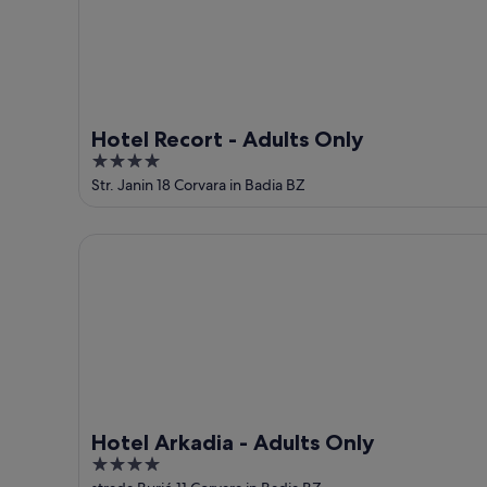
Hotel Recort - Adults Only
4
out
Str. Janin 18 Corvara in Badia BZ
of
5
Hotel Arkadia - Adults Only
Hotel Arkadia - Adults Only
4