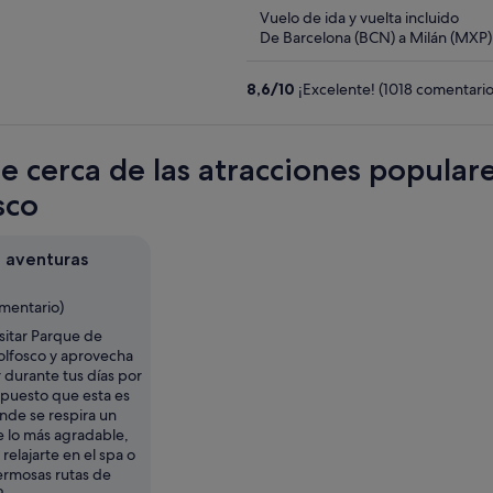
of
Vuelo de ida y vuelta incluido
5
De Barcelona (BCN) a Milán (MXP)
8,6
/
10
¡Excelente! (1018 comentario
te cerca de las atracciones popula
sco
 aventuras
omentario)
sitar Parque de
olfosco y aprovecha
 durante tus días por
 puesto que esta es
nde se respira un
 lo más agradable,
relajarte en el spa o
ermosas rutas de