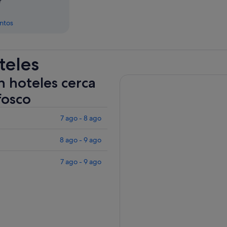
?
entos
teles
n hoteles cerca
fosco
7 ago - 8 ago
8 ago - 9 ago
7 ago - 9 ago