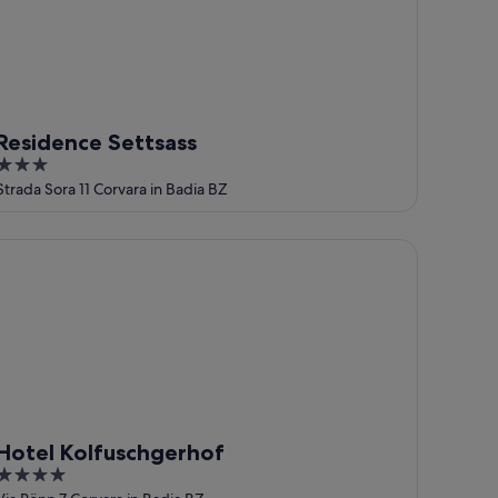
Residence Settsass
3
out
Strada Sora 11 Corvara in Badia BZ
of
5
tel Kolfuschgerhof
Hotel Kolfuschgerhof
4