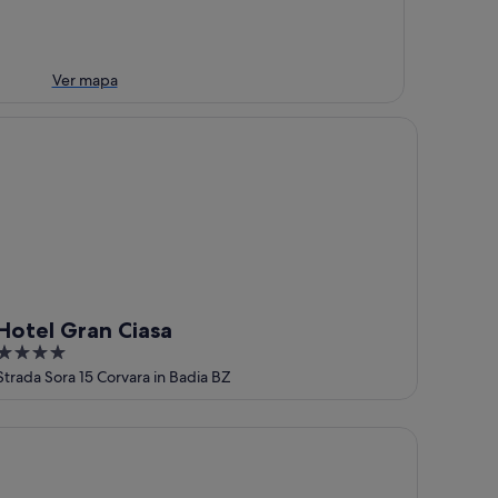
Ver mapa
tel Gran Ciasa
Hotel Gran Ciasa
4
out
Strada Sora 15 Corvara in Badia BZ
of
5
sidence Settsass