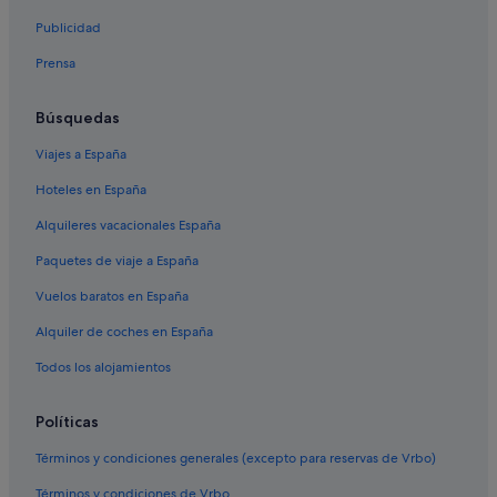
Campings de caravanas en Alba
Publicidad
Hoteles cerca de Balneario QC Terme Dolomiti
Prensa
Penia hoteles
San Giovanni di Fassa hoteles
Búsquedas
Hoteles de 5 estrellas en Sellaronda
Viajes a España
Bulla hoteles
Hoteles en España
Hoteles cerca de Paso de Sella
Alquileres vacacionales España
Campings de caravanas en Pozza di Fassa
Paquetes de viaje a España
Alba hoteles
Vuelos baratos en España
Vigo di Fassa hoteles
Alquiler de coches en España
Mazzin hoteles
Todos los alojamientos
Moena hoteles
Pensiones en San Cipriano
Políticas
Canazei hoteles
Términos y condiciones generales (excepto para reservas de Vrbo)
Soraga hoteles
Términos y condiciones de Vrbo