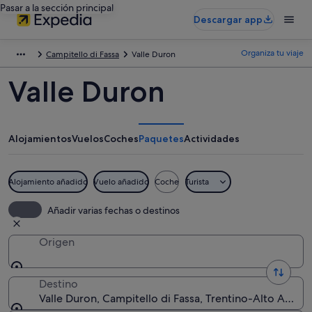
Pasar a la sección principal
Descargar app
Organiza tu viaje
Campitello di Fassa
Valle Duron
Valle Duron
Alojamientos
Vuelos
Coches
Paquetes
Actividades
Alojamiento añadido
Vuelo añadido
Coche
Turista
Añadir varias fechas o destinos
Origen
Destino
Valle Duron, Campitello di Fassa, Trentino-Alto Adige, 