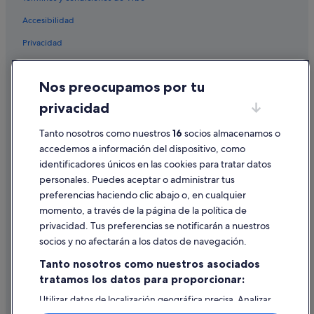
Apartamentos en Corvara en Badia
Accesibilidad
Privacidad
Cookies
Nos preocupamos por tu
Condiciones de uso
privacidad
Información legal/contacto
Tanto nosotros como nuestros
16
socios almacenamos o
Pautas sobre el contenido y cómo denunciar contenido
accedemos a información del dispositivo, como
identificadores únicos en las cookies para tratar datos
Ayuda
personales. Puedes aceptar o administrar tus
Ayuda
preferencias haciendo clic abajo o, en cualquier
momento, a través de la página de la política de
Cancelar un vuelo
privacidad. Tus preferencias se notificarán a nuestros
Cancelar una reserva de hotel o de un alquiler vacacional
socios y no afectarán a los datos de navegación.
Plazos de reembolso
Tanto nosotros como nuestros asociados
tratamos los datos para proporcionar:
Utilizar un cupón de Expedia
Utilizar datos de localización geográfica precisa. Analizar
Documentos para viajes internacionales
activamente las características del dispositivo para su