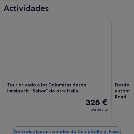
Actividades
Tour privado a los Dolomitas desde Innsbruck: "Sabor" de otra
Desde Bolz
Tour privado a los Dolomitas desde
Desde Bo
Innsbruck: "Sabor" de otra Italia.
automóv
Road
325 €
por adulto
Ver todas las actividades de Campitello di Fassa