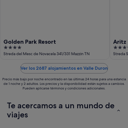
16
ago
Golden Park Resort
Aritz
4
4
out
out
Streda del Mesc de Novacela 341/331 Mazzin TN
Streda S
of
of
5
5
Ver los 2687 alojamientos en Valle Duron
Precio más bajo por noche encontrado en las últimas 24 horas para una estancia
de 1 noche y 2 adultos. Los precios y la disponibilidad están sujetos a cambios.
Pueden aplicarse términos y condiciones adicionales.
Te acercamos a un mundo de
viajes