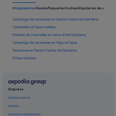
Alojamientos
Vuelos
Paquetes
Coches
Alquileres de vacaci
Campings de caravanas en Santa Cristina Val Gardena
Campitello di Fassa hoteles
Hoteles de 3 estrellas en Selva di Val Gardena
Campings de caravanas en Vigo di Fassa
Pensiones en Santa Cristina Val Gardena
Ortisei hoteles
Paso San Pellegrino hoteles
Selva di Val Gardena hoteles
Corvara en Badia hoteles
San Cipriano hoteles
Empresa
Pozza di Fassa hoteles
Quiénes somos
Santa Cristina Val Gardena hoteles
Empleo
Campings de caravanas en Selva di Val Gardena
Anuncia tu alojamiento