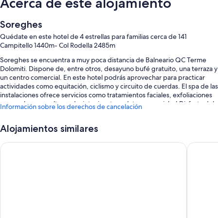
Acerca de este alojamiento
Soreghes
Quédate en este hotel de 4 estrellas para familias cerca de 141
Campitello 1440m- Col Rodella 2485m
Soreghes se encuentra a muy poca distancia de Balneario QC Terme
Dolomiti. Dispone de, entre otros, desayuno bufé gratuito, una terraza y
un centro comercial. En este hotel podrás aprovechar para practicar
actividades como equitación, ciclismo y circuito de cuerdas. El spa de las
instalaciones ofrece servicios como tratamientos faciales, exfoliaciones
corporales y envolturas desintoxicantes, ¡date un capricho! Disfruta del
Información sobre los derechos de cancelación
centro de bienestar y de otras actividades como, por ejemplo, patinaje
sobre hielo. Conéctate al wifi gratuito de las habitaciones, que tiene una
Alojamientos similares
velocidad de 25 Mbps o más. También encontrarás comodidades como
minigolf y un jardín.
Aritz
Hotel Ro
También te encantarán estos servicios:
Aparcamiento gratis
Bicicletas de alquiler, 2 pistas de tenis al aire libre y acceso a una
piscina cubierta cercana
Acceso a un centro de salud cercano, cajero o servicios bancarios y
asistencia turística y para la compra de entradas