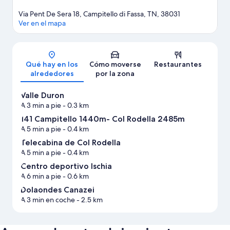
Via Pent De Sera 18, Campitello di Fassa, TN, 38031
Ver en el mapa
Mapa
Qué hay en los
Cómo moverse
Restaurantes
alrededores
por la zona
Valle Duron
A 3 min a pie
- 0.3 km
141 Campitello 1440m- Col Rodella 2485m
A 5 min a pie
- 0.4 km
Telecabina de Col Rodella
A 5 min a pie
- 0.4 km
Centro deportivo Ischia
A 6 min a pie
- 0.6 km
Dolaondes Canazei
A 3 min en coche
- 2.5 km