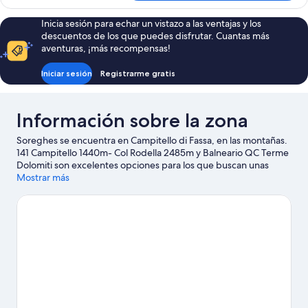
estándar
doble
Inicia sesión para echar un vistazo a las ventajas y los
descuentos de los que puedes disfrutar. Cuantas más
aventuras, ¡más recompensas!
Iniciar sesión
Registrarme gratis
Información sobre la zona
Soreghes se encuentra en Campitello di Fassa, en las montañas.
141 Campitello 1440m- Col Rodella 2485m y Balneario QC Terme
Dolomiti son excelentes opciones para los que buscan unas
vacaciones activas, pero si prefieres sumergirte en la naturaleza,
Mostrar más
Valle de Fiemme y Valle de Gardena son lo que necesitas.
También merece la pena acercarse a Marmolada y Área de esquí
Alpe Lusia. Aprovecha que la montaña está cerca para disfrutar
del esquí de fondo y del esquí alpino, y no te pierdas
actividades como el descenso en trineo y el snow tubing.
Ver
guía de viaje de Campitello di Fassa