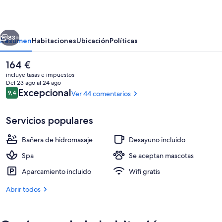
erior
Siguiente
83+
Resumen
Habitaciones
Ubicación
Políticas
El
164 €
precio
incluye tasas e impuestos
actual
Del 23 ago al 24 ago
es
Comentarios
Excepcional
9,4
Ver 44 comentarios
9,4 de 10
de
164 €
Servicios populares
Bañera de hidromasaje
Desayuno incluido
Salón en el vestíbulo
Spa
Se aceptan mascotas
Aparcamiento incluido
Wifi gratis
Abrir todos