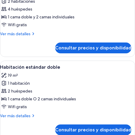
2 habitaciones
fotos
de
4 huéspedes
Suite
1 cama doble y 2 camas individuales
ejecutiva
Wifi gratis
(Classic)
Más
Ver más detalles
detalles
de
Consultar precios y disponibilidad
Suite
ejecutiva
(Classic)
Abrir
Habitación estándar doble | Minibar, ca
6
Habitación estándar doble
todas
19 m²
las
1 habitación
fotos
de
2 huéspedes
Habitación
1 cama doble O 2 camas individuales
estándar
Wifi gratis
doble
Más
Ver más detalles
detalles
de
Consultar precios y disponibilidad
Habitación