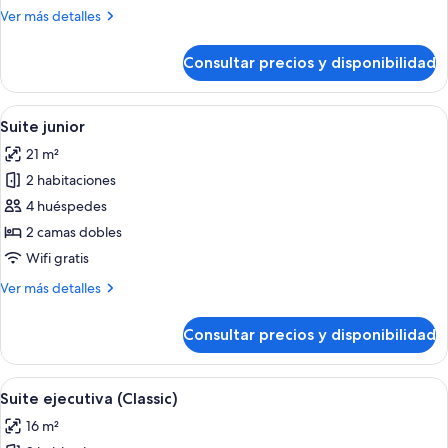
superior
Más
Ver más detalles
detalles
de
Consultar precios y disponibilidad
Habitación
doble
superior
Abrir
Suite junior | Minibar, caja fuerte, esc
8
Suite junior
todas
21 m²
las
2 habitaciones
fotos
de
4 huéspedes
Suite
2 camas dobles
junior
Wifi gratis
Más
Ver más detalles
detalles
de
Consultar precios y disponibilidad
Suite
junior
Abrir
Suite ejecutiva (Classic) | Minibar, caja
9
Suite ejecutiva (Classic)
todas
16 m²
las