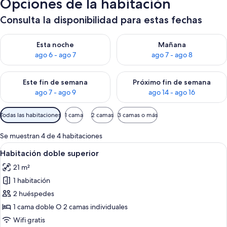
Opciones de la habitación
Consulta la disponibilidad para estas fechas
Consulta la disponibilidad para esta noche, ago 6 - ago 7
Consulta la disponibilidad pa
Esta noche
Mañana
ago 6 - ago 7
ago 7 - ago 8
Consulta la disponibilidad para este fin de semana, ago 7 - ag
Consulta la disponibilidad par
Este fin de semana
Próximo fin de semana
ago 7 - ago 9
ago 14 - ago 16
Filtros
Todas las habitaciones
1 cama
2 camas
3 camas o más
disponibles
para
Se muestran 4 de 4 habitaciones
las
Abrir
Habitación doble superior | Minibar, ca
7
Habitación doble superior
habitaciones
todas
21 m²
las
1 habitación
fotos
de
2 huéspedes
Habitación
1 cama doble O 2 camas individuales
doble
Wifi gratis