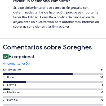
recibir un reembolso completo?
Sí, este alojamiento ofrece cancelación gratuita con
determinadas tarifas de habitación, porque es importante
tener flexibilidad. Consulta la política de cancelación del
alojamiento en nuestra web para obtener más información
sobre las condiciones y las limitaciones.
Comentarios
Comentarios sobre Soreghes
Excepcional
9,4
44 comentarios
31
10 - Excelente
31
comentarios
10
8 - Bueno
10
de
comentarios
un
3
6 - Normal
3
de
total
comentarios
un
0
4 - Mediocre
0
de
de
total
comentarios
44
un
0
2 - Horrible
0
de
de
con
total
comentarios