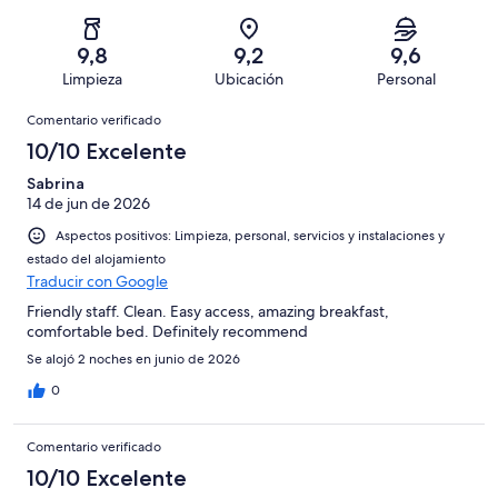
44
un
una
de
de
con
total
puntuación
44
un
una
de
9,8
9,2
9,6
de
con
total
puntuación
44
Limpieza
Ubicación
Personal
10
una
de
de
con
Comentarios
-
puntuación
44
8
Comentario verificado
una
Excelente
de
con
-
puntuación
10/10 Excelente
6
una
Bueno
de
-
puntuación
Sabrina
4
Normal
14 de jun de 2026
de
-
2
Aspectos positivos: Limpieza, personal, servicios y instalaciones y
Mediocre
-
estado del alojamiento
Horrible
Traducir con Google
Friendly staff. Clean. Easy access, amazing breakfast,
comfortable bed. Definitely recommend
Se alojó 2 noches en junio de 2026
0
Comentario verificado
10/10 Excelente