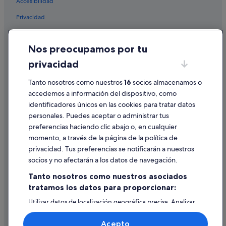
Accesibilidad
Privacidad
Cookies
Nos preocupamos por tu
Condiciones de uso
privacidad
Información legal/contacto
Tanto nosotros como nuestros
16
socios almacenamos o
Pautas sobre el contenido y cómo denunciar contenido
accedemos a información del dispositivo, como
identificadores únicos en las cookies para tratar datos
Ayuda
personales. Puedes aceptar o administrar tus
Ayuda
preferencias haciendo clic abajo o, en cualquier
momento, a través de la página de la política de
Cancelar un vuelo
privacidad. Tus preferencias se notificarán a nuestros
Cancelar una reserva de hotel o de un alquiler vacacional
socios y no afectarán a los datos de navegación.
Plazos de reembolso
Tanto nosotros como nuestros asociados
tratamos los datos para proporcionar:
Utilizar un cupón de Expedia
Utilizar datos de localización geográfica precisa. Analizar
Documentos para viajes internacionales
activamente las características del dispositivo para su
identificación. Almacenar la información en un dispositivo
Acepto