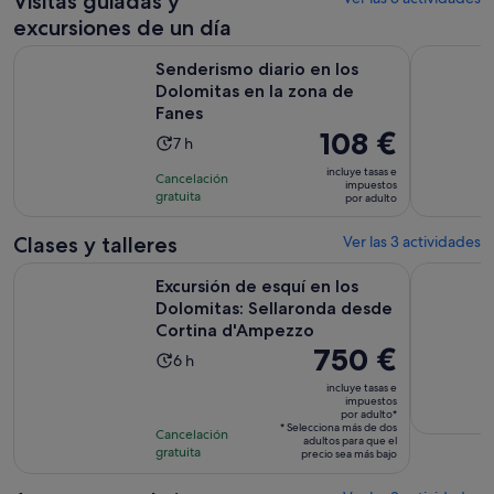
Visitas guiadas y
debieron hacer cuando salimos por la tarde). Bajamos a recepción a
excursiones de un día
quejarnos y preguntar quien había puesto ese cartel de no molestar
Se a
Senderismo diario en los Dolomitas en la zona de Fanes
Traslado 
ya que nosotros no habíamos sido y contestaron que al día siguiente
Senderismo diario en los
nos darían explicaciones. Todavía las estamos esperando. El
Dolomitas en la zona de
personal del desayuno muy amable y atento.
Fanes
El
108 €
La
7 h
precio
duración
incluye tasas e
Cancelación
es
impuestos
de
gratuita
por adulto
de
la
108 €
actividad
Clases y talleres
Ver las 3 actividades
por
es
Excursión de esquí en los Dolomitas: Sellaronda desde Cor
Safari de h
adulto
de
Excursión de esquí en los
7 horas
Dolomitas: Sellaronda desde
Cortina d'Ampezzo
El
750 €
La
6 h
precio
duración
incluye tasas e
es
impuestos
de
por adulto*
de
la
* Selecciona más de dos
Cancelación
adultos para que el
750 €
actividad
gratuita
precio sea más bajo
por
es
adulto*