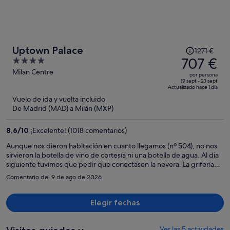
El
Uptown Palace
1271 €
precio
707 €
4
era
out
Milan Centre
por persona
de
of
19 sept - 23 sept
Actualizado hace 1 día
1271 €,
5
Vuelo de ida y vuelta incluido
ahora
De Madrid (MAD) a Milán (MXP)
es
de
8,6
/
10
¡Excelente! (1018 comentarios)
707 €
por
Aunque nos dieron habitación en cuanto llegamos (nº 504), no nos
sirvieron la botella de vino de cortesía ni una botella de agua. Al dia
persona
siguiente tuvimos que pedir que conectasen la nevera. La grifería
funciona mal y la ducha goteando a las 4 de la mañana y tener que
Comentario del 9 de ago de 2026
envolverla con una toalla. Había momentos de la noche y sobre todo
al levantarnos que la habitación olía a cloaca. Al cuarto día no
hicieron la habitación. Salimos por la tarde hacia las 19,30h y de
Elegir fechas
regreso al hotel nos encontramos con un cartel de no molestar y una
nota diciendo que como había este cartel no nos habían hecho la
habitación, además de encontrar la ventana abierta (cosa que
Ver las 5 actividades