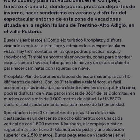
No lo dudes y pasa tus vacaciones en el Complejo
de un día
personalizada
turístico Kronplatz, donde podrás practicar deportes de
invierno, hacer senderismo en verano y disfrutar del
espectacular entorno de esta zona de vacaciones
situada en la región italiana de Trentino-Alto Adigio, en
el valle Pusteria.
Busca viajes baratos al Complejo turístico Kronplatz y disfruta
viviendo aventuras al aire libre y admirando sus espectaculares
vistas. Hay tres montañas en las que podrás practicar esquí y
snowboard. También encontrarás snowparks, zonas para practicar
esquí a campo traviesa, toboganes de nieve y un espacio abierto
para hacer caminatas con raquetas de nieve.
Kronplatz-Plan de Corones es la zona de esquí más amplia con 116
kilómetros de pistas. Con los 31 telesillas y teleféricos, es fácil
acceder a pistas indicadas para distintos niveles de esquí. En la cima,
podrás disfrutar de vistas panorámicas de 360° de las Dolomitas, en
muchos casos a más de 3.000 metros de altitud. La UNESCO
declaró a esta cadena montañosa patrimonio de la humanidad.
Speikboden tiene 37 kilómetros de pistas. Una de las más
destacadas es un descenso de ocho kilómetros con una caída
vertical de casi 1.500 metros. Klausberg, el complejo turístico
regional más alto, tiene 31 kilómetros de pistas y una elevación
superior de 2.510 metros. Busca paquetes de vacaciones en el