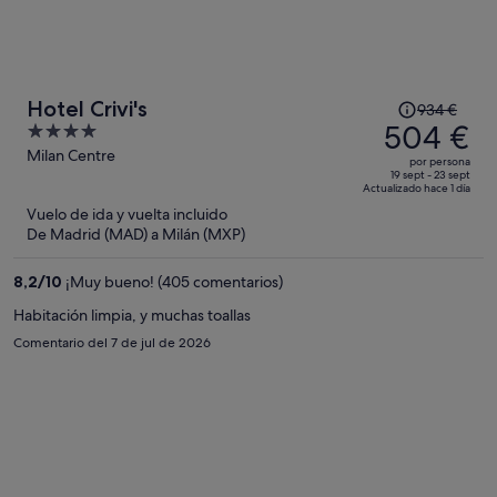
El
Hotel Crivi's
934 €
precio
504 €
4
era
out
Milan Centre
por persona
de
of
19 sept - 23 sept
Actualizado hace 1 día
934 €,
5
Vuelo de ida y vuelta incluido
ahora
De Madrid (MAD) a Milán (MXP)
es
de
8,2
/
10
¡Muy bueno! (405 comentarios)
504 €
por
Habitación limpia, y muchas toallas
persona
Comentario del 7 de jul de 2026