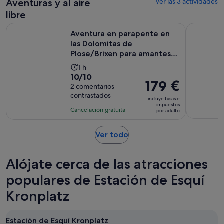
Aventuras y al aire
Ver las 3 actividades
de
6 horas
libre
Aventura en parapente en las Dolomitas de Plose/Brixen para
Excursión 
Aventura en parapente en
las Dolomitas de
Plose/Brixen para amantes
de la n...
La
1 h
10.0
10/10
duración
El
179 €
sobre
2 comentarios
de
precio
contrastados
10
la
incluye tasas e
es
impuestos
con
actividad
Cancelación gratuita
por adulto
de
2
es
179 €
comentarios
de
Se
Ver todo
por
1 hora
abre
adulto
en
Alójate cerca de las atracciones
una
pestaña
populares de Estación de Esquí
nueva
Kronplatz
Estación de Esquí Kronplatz