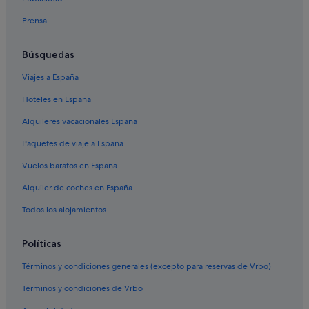
Valdaora hoteles
Prensa
Molini di Tures hoteles
Anterselva hoteles
Búsquedas
Hoteles con spa en Braies
Viajes a España
La Villa hoteles
Hoteles en España
Badia hoteles
Alquileres vacacionales España
Brunico hoteles
Paquetes de viaje a España
Luson hoteles
Vuelos baratos en España
Casteldarne hoteles
Alquiler de coches en España
San Martino in Badia hoteles
Todos los alojamientos
Longiaru hoteles
Villa Santa Caterina hoteles
Políticas
Rasun di Sopra hoteles
Términos y condiciones generales (excepto para reservas de Vrbo)
Hoteles cerca de Lago Braies
Términos y condiciones de Vrbo