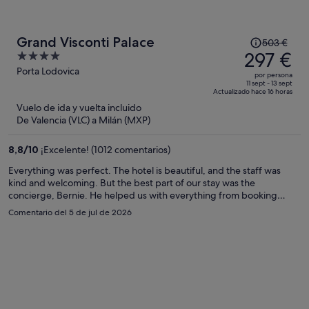
El
Grand Visconti Palace
503 €
precio
297 €
4
era
out
Porta Lodovica
por persona
de
of
11 sept - 13 sept
Actualizado hace 16 horas
503 €,
5
Vuelo de ida y vuelta incluido
ahora
De Valencia (VLC) a Milán (MXP)
es
de
8,8
/
10
¡Excelente! (1012 comentarios)
297 €
por
Everything was perfect. The hotel is beautiful, and the staff was
kind and welcoming. But the best part of our stay was the
persona
concierge, Bernie. He helped us with everything from booking
excellent restaurants to arranging our train tickets and rental car. He
Comentario del 5 de jul de 2026
made our trip so easy and enjoyable. Thank you so much, Bernie, for
everything you did for us. We hope to come back very soon! If you
stay here, be sure to ask for Bernie he’ll take care of everything!