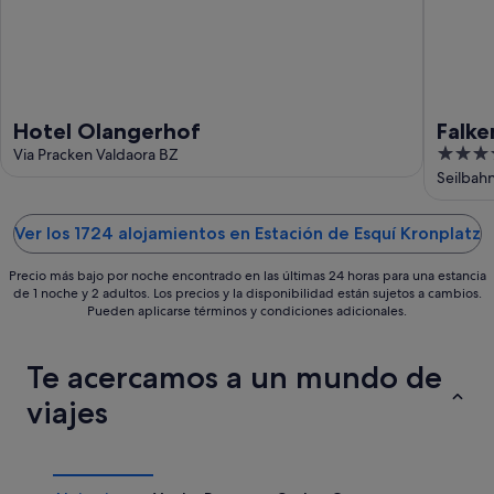
-
23
ago
Hotel Olangerhof
Falke
5
Via Pracken Valdaora BZ
Leadi
out
Seilbahn
of
5
Ver los 1724 alojamientos en Estación de Esquí Kronplatz
Precio más bajo por noche encontrado en las últimas 24 horas para una estancia
de 1 noche y 2 adultos. Los precios y la disponibilidad están sujetos a cambios.
Pueden aplicarse términos y condiciones adicionales.
Te acercamos a un mundo de
viajes