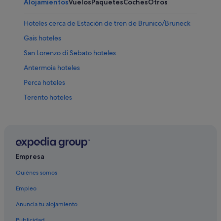
Alojamientos
Vuelos
Paquetes
Coches
Otros
Hoteles cerca de Estación de tren de Brunico/Bruneck
Gais hoteles
San Lorenzo di Sebato hoteles
Antermoia hoteles
Perca hoteles
Terento hoteles
Marebbe hoteles
Villabassa hoteles
Braies hoteles
Pedraces hoteles
Empresa
Villa Ottone hoteles
Quiénes somos
Monguelfo hoteles
Empleo
Campings de caravanas en Braies
Anuncia tu alojamiento
San Vigilio hoteles
Publicidad