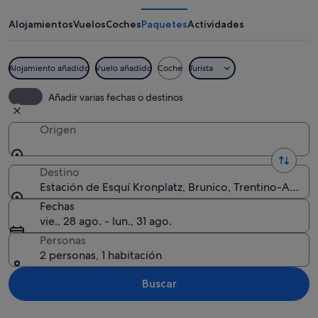
Esquí
Kronplatz
Alojamientos
Vuelos
Coches
Paquetes
Actividades
Alojamiento añadido
Vuelo añadido
Coche
Turista
Senderistas en un sendero de montañ
Añadir varias fechas o destinos
Origen
Destino
Estación de Esquí Kronplatz, Brunico, Trentino-Alto Adi
Fechas
vie., 28 ago. - lun., 31 ago.
Personas
2 personas, 1 habitación
Buscar
Ver mapa