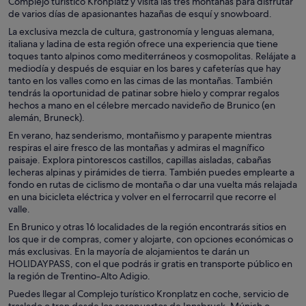
Complejo turístico Kronplatz y visita las tres montañas para disfrutar
de varios días de apasionantes hazañas de esquí y snowboard.
La exclusiva mezcla de cultura, gastronomía y lenguas alemana,
italiana y ladina de esta región ofrece una experiencia que tiene
toques tanto alpinos como mediterráneos y cosmopolitas. Relájate a
mediodía y después de esquiar en los bares y cafeterías que hay
tanto en los valles como en las cimas de las montañas. También
tendrás la oportunidad de patinar sobre hielo y comprar regalos
hechos a mano en el célebre mercado navideño de Brunico (en
alemán, Bruneck).
En verano, haz senderismo, montañismo y parapente mientras
respiras el aire fresco de las montañas y admiras el magnífico
paisaje. Explora pintorescos castillos, capillas aisladas, cabañas
lecheras alpinas y pirámides de tierra. También puedes emplearte a
fondo en rutas de ciclismo de montaña o dar una vuelta más relajada
en una bicicleta eléctrica y volver en el ferrocarril que recorre el
valle.
En Brunico y otras 16 localidades de la región encontrarás sitios en
los que ir de compras, comer y alojarte, con opciones económicas o
más exclusivas. En la mayoría de alojamientos te darán un
HOLIDAYPASS, con el que podrás ir gratis en transporte público en
la región de Trentino-Alto Adigio.
Puedes llegar al Complejo turístico Kronplatz en coche, servicio de