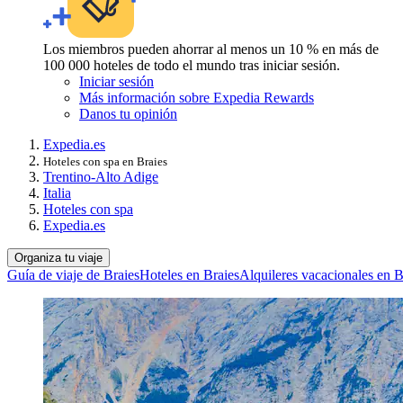
Los miembros pueden ahorrar al menos un 10 % en más de
100 000 hoteles de todo el mundo tras iniciar sesión.
Iniciar sesión
Más información sobre Expedia Rewards
Danos tu opinión
Expedia.es
Hoteles con spa en Braies
Trentino-Alto Adige
Italia
Hoteles con spa
Expedia.es
Organiza tu viaje
Guía de viaje de Braies
Hoteles en Braies
Alquileres vacacionales en B