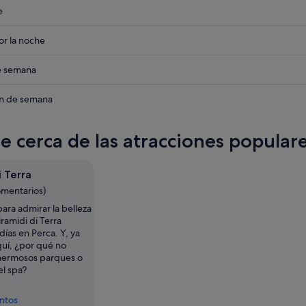
eba
e
eba
r la noche
eba
de semana
eba
in de semana
te cerca de las atracciones popular
i Terra
omentarios)
ara admirar la belleza
iramidi di Terra
días en Perca. Y, ya
quí, ¿por qué no
hermosos parques o
el spa?
entos