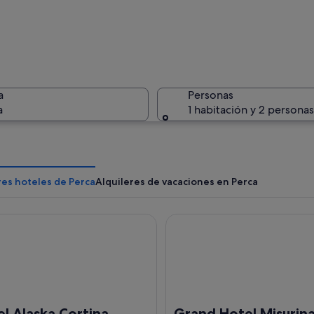
Un campo 
a
Personas
a
1 habitación y 2 personas
Un acanti
res hoteles de Perca
Alquileres de vacaciones en Perca
laska Cortina
Grand Hotel Misurina
sobre un tronco de madera en un campo de hierba, con montañas al fondo.
l Alaska Cortina
Grand Hotel Misurin