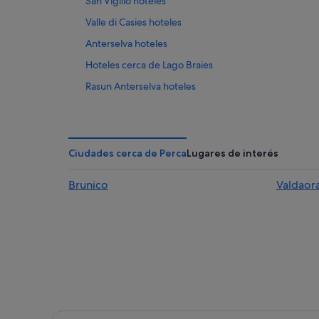
San Vigilio hoteles
Valle di Casies hoteles
Anterselva hoteles
Hoteles cerca de Lago Braies
Rasun Anterselva hoteles
Valdaora hoteles
Molini di Tures hoteles
Gais hoteles
Ciudades cerca de Perca
Lugares de interés
Campings de caravanas en Braies
Brunico
Valdaor
Villabassa hoteles
Perca hoteles
Braies hoteles
B&B en Dobbiaco
Rodengo hoteles
San Martino in Badia hoteles