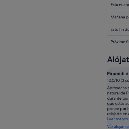
Compru
Esta noch
los
precios
Compru
Mañana po
en
los
Perca
precios
Compru
Este fin 
para
en
los
esta
Perca
precios
Compru
Próximo f
noche,
para
en
los
6
mañana
Perca
precios
Alója
ago
por
para
en
-
la
este
Perca
7
noche,
fin
para
Piramidi d
ago
7
de
el
10.0/10 (3 c
ago
semana,
próximo
Aprovecha p
-
7
fin
natural de P
8
ago
de
durante tus 
ago
-
semana,
que estás a
9
14
pasear por 
relajarte en 
ago
ago
Leer menos
-
16
Ver alojami