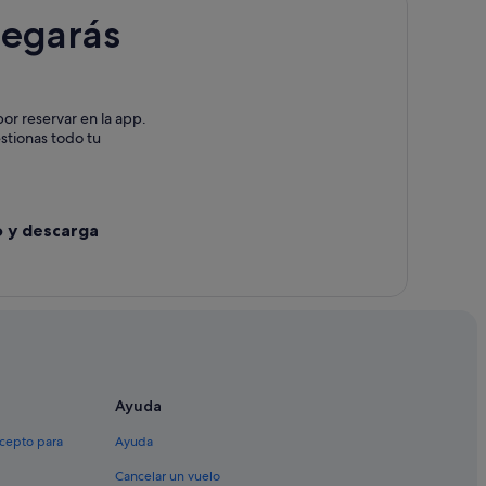
legarás
or reservar en la app.
estionas todo tu
o y descarga
Ayuda
xcepto para
Ayuda
Cancelar un vuelo