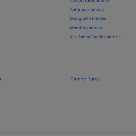
Campo Tures hoteles
Antermoia hoteles
Monguelfo hoteles
Marebbe hoteles
Villa Santa Caterina hoteles
Hoteles cerca de Estación de tren
Villa Ottone hoteles
San Lorenzo di Sebato hoteles
Brunico hoteles
a
Campo Tures
Dobbiaco hoteles
Longiaru hoteles
Chifa hoteles
Lutago hoteles
Casteldarne hoteles
Luson hoteles