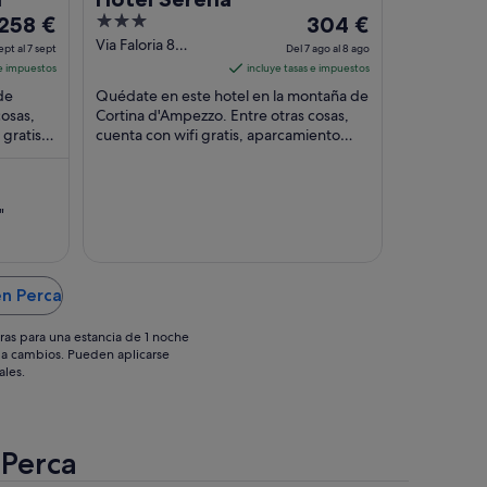
El
3
El
258 €
304 €
precio
out
precio
Via Faloria 8
ept al 7 sept
Del 7 ago al 8 ago
Cortina
es
of
es
 e impuestos
incluye tasas e impuestos
d'Ampezzo BL
de
5
de
de
Quédate en este hotel en la montaña de
258 €
304 €
cosas,
Cortina d'Ampezzo. Entre otras cosas,
gratis y
por
cuenta con wifi gratis, aparcamiento
por
gratuito y una terraza en la azotea. Dos
noche
noche
atracciones ...
del
del
6
7
"
sept
ago
al
al
7
8
en Perca
sept
ago
ras para una estancia de 1 noche
os a cambios. Pueden aplicarse
ales.
 Perca