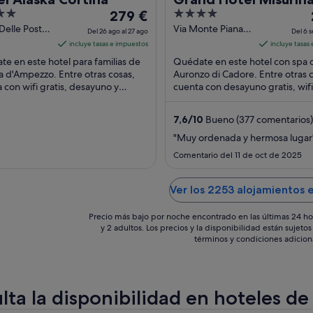
El
4
279 €
precio
out
Delle Poste
Via Monte Piana
Del 26 ago al 27 ago
Del 6 s
tina
21 Auronzo di
es
of
incluye tasas e impuestos
incluye tasas
ezzo BL
Cadore BL
de
5
e en este hotel para familias de
Quédate en este hotel con spa 
279 €
a d'Ampezzo. Entre otras cosas,
Auronzo di Cadore. Entre otras 
 con wifi gratis, desayuno y
por
cuenta con desayuno gratis, wifi 
io de habitaciones. Dos
un spa completo. Algo que los
noche
ones turísticas ...
huéspedes destacan ...
del
7,6
/
10
Bueno (377 comentarios)
26
"Muy ordenada y hermosa lugar
ago
Comentario del 11 de oct de 2025
al
27
ago
Ver los 2253 alojamientos 
Precio más bajo por noche encontrado en las últimas 24 ho
y 2 adultos. Los precios y la disponibilidad están sujet
términos y condiciones adicion
lta la disponibilidad en hoteles de