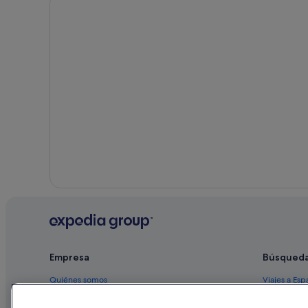
Caminata di Tures hoteles
Hoteles con spa en Braies
Empresa
Búsqued
Quiénes somos
Viajes a Esp
Empleo
Hoteles en 