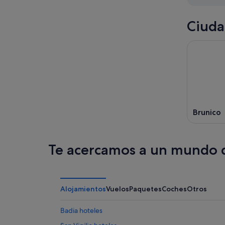
ago
Ciuda
Brunico
Te acercamos a un mundo d
Alojamientos
Vuelos
Paquetes
Coches
Otros
Badia hoteles