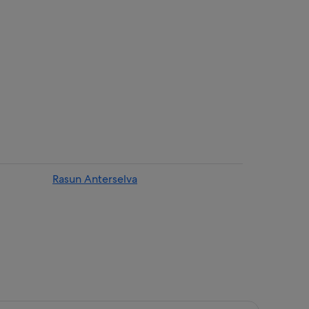
 de Brunico/Bruneck
Rasun Anterselva