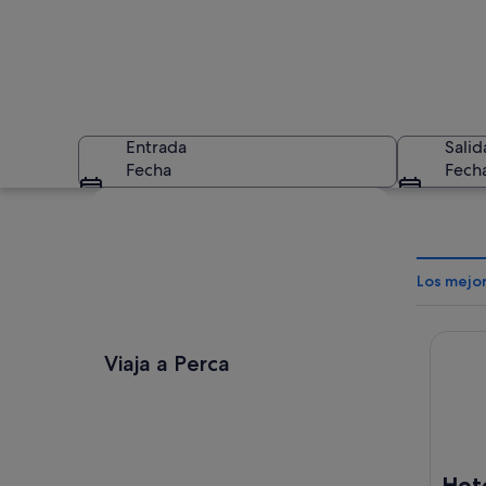
Entrada
Salid
Fecha
Fech
Ver mapa
Los mejo
Hotel A
Un perro sentado 
Viaja a Perca
Hote