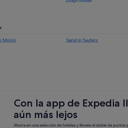
Lutago hoteles
Spinga hoteles
Rasun di Sopra hoteles
Maranza hoteles
s
Rodengo hoteles
i Molini
Sand in Taufers
Hoteles cerca de Estación de tren
Rasun Anterselva hoteles
Campings de caravanas en Braies
San Lorenzo di Sebato hoteles
Perca hoteles
Villa Santa Caterina hoteles
Rio di Pusteria hoteles
Con la app de Expedia l
aún más lejos
Ahorra en una selección de hoteles y llévate el doble de puntos p