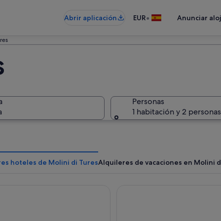
•
Abrir aplicación
EUR
Anunciar alo
ures
s
a
Personas
a
1 habitación y 2 personas
es hoteles de Molini di Tures
Alquileres de vacaciones en Molini d
RONE - eat, drink, stay
Falkensteiner Hotel Kronplat