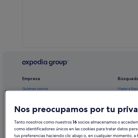
Empresa
Búsqued
Quiénes somos
Viajes a Esp
Empleo
Hoteles en 
Nos preocupamos por tu priva
Anuncia tu alojamiento
Alquileres 
Publicidad
Paquetes de
Tanto nosotros como nuestros
16
socios almacenamos o accedemos
Prensa
Vuelos bara
como identificadores únicos en las cookies para tratar datos per
tus preferencias haciendo clic abajo o, en cualquier momento, a t
Alquiler de