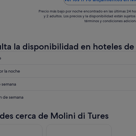
Precio más bajo por noche encontrado en las últimas 24 ho
y 2 adultos. Los precios y la disponibilidad están sujet
términos y condiciones adicion
lta la disponibilidad en hoteles de
eba
e
eba
r la noche
eba
de semana
eba
in de semana
des cerca de Molini di Tures