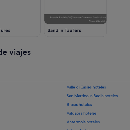
Foto
de
Bartleby08
(
Creative Commons Attribution-
Share Alike 4.0
)
ures
Sand in Taufers
e viajes
Valle di Casies hoteles
San Martino in Badia hoteles
Braies hoteles
Valdaora hoteles
Antermoia hoteles