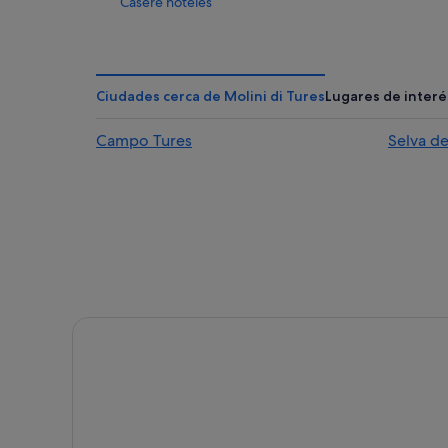
Casere hoteles
Gais hoteles
Hoteles con spa en Braies
Anterselva hoteles
Ciudades cerca de Molini di Tures
Lugares de interé
Casteldarne hoteles
Campo Tures
Selva de
Terento hoteles
Luson hoteles
San Vigilio hoteles
Campo Tures hoteles
Hoteles cerca de Lago Braies
Villabassa hoteles
Brunico hoteles
Monguelfo hoteles