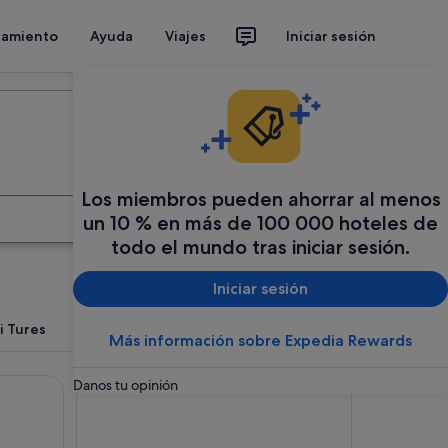
jamiento
Ayuda
Viajes
Iniciar sesión
Organiza tu viaje
Los miembros pueden ahorrar al menos
Buscar
un 10 % en más de 100 000 hoteles de
todo el mundo tras iniciar sesión.
Iniciar sesión
i Tures
Más información sobre Expedia Rewards
z - The Leading Hotels of the World
GrünerBaum Hotels
Danos tu opinión