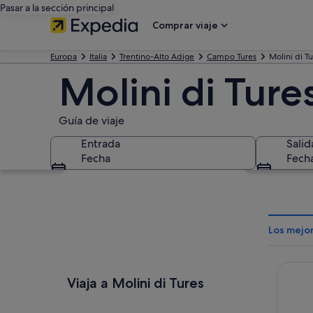
Pasar a la sección principal
Comprar viaje
Europa
Italia
Trentino-Alto Adige
Campo Tures
Molini di T
Molini di Ture
Guía de viaje
Entrada
Salid
Fecha
Fech
Ver mapa
Los mejor
Hotel K
Viaja a Molini di Tures