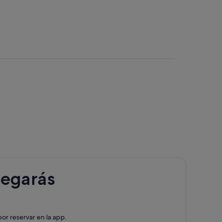
 de Brunico/Bruneck
legarás
or reservar en la app.