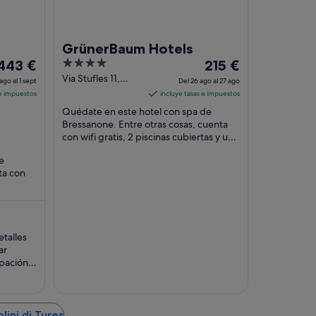
GrünerBaum Hotels
El
4
El
ing
443 €
215 €
precio
out
precio
Via Stufles 11,
ago al 1 sept
Del 26 ago al 27 ago
Brixen
es
of
es
 e impuestos
incluye tasas e impuestos
Bressanone BZ
de
5
de
Quédate en este hotel con spa de
443 €
215 €
Bressanone. Entre otras cosas, cuenta
por
con wifi gratis, 2 piscinas cubiertas y un
por
spa completo. Algo que los huéspedes
noche
noche
e
destacan ...
del
del
ta con
31
26
ago
ago
tuito.
l
al
27
etalles
sept
ago
ar
ipación.
según lo
uier
lini di Tures