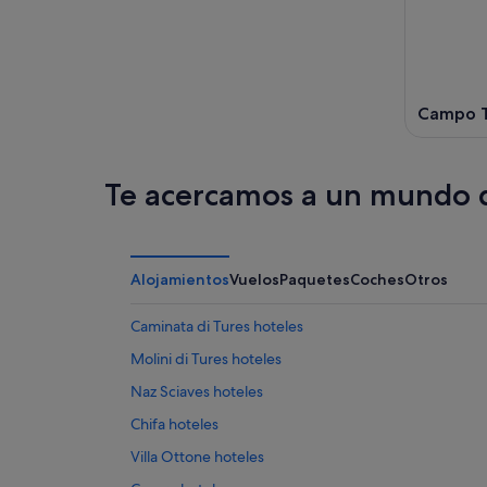
7
noche,
fin
para
ago
7
de
el
ago
semana,
próximo
-
7
fin
8
ago
de
Campo T
ago
-
semana,
9
14
ago
ago
Te acercamos a un mundo d
-
16
ago
Alojamientos
Vuelos
Paquetes
Coches
Otros
Caminata di Tures hoteles
Molini di Tures hoteles
Naz Sciaves hoteles
Chifa hoteles
Villa Ottone hoteles