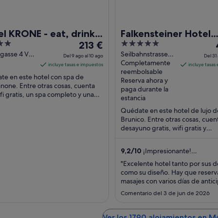
l KRONE - eat, drink,
Falkensteiner Hotel
El
5
213 €
Kronplatz - The Lead
precio
out
gasse 4 Via
Seilbahnstrasse
Hotels of the World
Del 9 ago al 10 ago
Del 31 
i Bressanone
Brunico BZ
Completamente
es
of
incluye tasas e impuestos
incluye tasas
reembolsable
de
5
e en este hotel con spa de
Reserva ahora y
213 €
none. Entre otras cosas, cuenta
paga durante la
fi gratis, un spa completo y una
por
estancia
a en la azotea. Dos atracciones
noche
Quédate en este hotel de lujo d
as ...
del
Brunico. Entre otras cosas, cuen
9
desayuno gratis, wifi gratis y
ago
aparcamiento con asistencia gra
al
Dos atracciones ...
a
9,2
/
10
¡Impresionante!
10
1
(152 comentarios)
"Excelente hotel tanto por sus d
ago
como su diseño. Hay que reserv
masajes con varios días de antic
La ubicación hay que estudiarla 
Comentario del 3 de jun de 2026
que quieran hacer porque cualq
lugar está a una hora de auto"
Ver los 1790 alojamientos en Mo