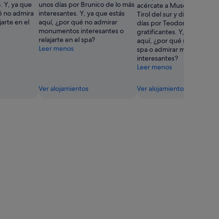
. Y, ya que
unos días por Brunico de lo más
acércate a Museo de folklo
é no admira
interesantes. Y, ya que estás
Tirol del sur y disfruta de 
arte en el
aquí, ¿por qué no admirar
días por Teodone de lo má
monumentos interesantes o
gratificantes. Y, ya que est
relajarte en el spa?
aquí, ¿por qué no relajarte 
Leer menos
spa o admirar monumento
interesantes?
Leer menos
Ver alojamientos
Ver alojamientos