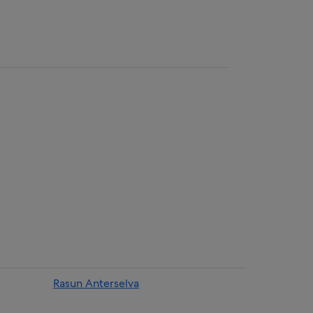
Rasun Anterselva
 de Brunico/Bruneck