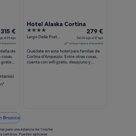
Hotel Alaska Cortina
El
4
El
315 €
279 €
precio
out
precio
Largo Delle Poste
go al 24 ago
Del 26 ago al 27 ago
39 Cortina
es
of
es
 e impuestos
incluye tasas e impuestos
d'Ampezzo BL
de
5
de
ntaña de
Quédate en este hotel para familias de
315 €
279 €
s cosas,
Cortina d'Ampezzo. Entre otras cosas,
gratis y
por
cuenta con wifi gratis, desayuno y
por
cciones
servicio de habitaciones. Dos
noche
noche
atracciones turísticas ...
del
del
tarios)
23
26
en"
ago
ago
al
al
24
27
ago
ago
n Brunico
ras para una estancia de 1 noche
os a cambios. Pueden aplicarse