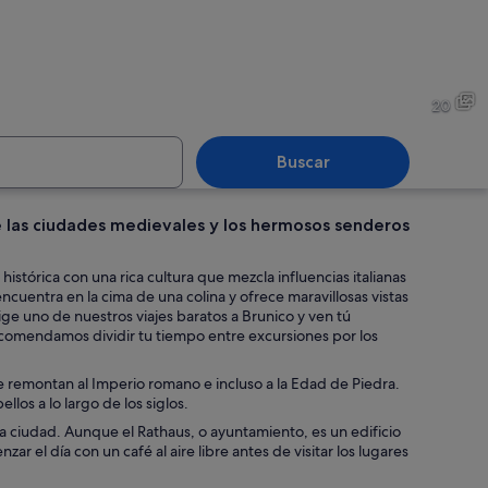
 nevada de una montaña con un telesilla y un valle arbolado.
Un telesilla con cabinas fre
20
Buscar
e las ciudades medievales y los hermosos senderos
evado de montaña con teleféricos y un pueblo en el valle.
Un bosque con cruces de mad
istórica con una rica cultura que mezcla influencias italianas
ncuentra en la cima de una colina y ofrece maravillosas vistas
ige uno de nuestros viajes baratos a Brunico y ven tú
recomendamos dividir tu tiempo entre excursiones por los
e remontan al Imperio romano e incluso a la Edad de Piedra.
los a lo largo de los siglos.
a ciudad. Aunque el Rathaus, o ayuntamiento, es un edificio
 el día con un café al aire libre antes de visitar los lugares