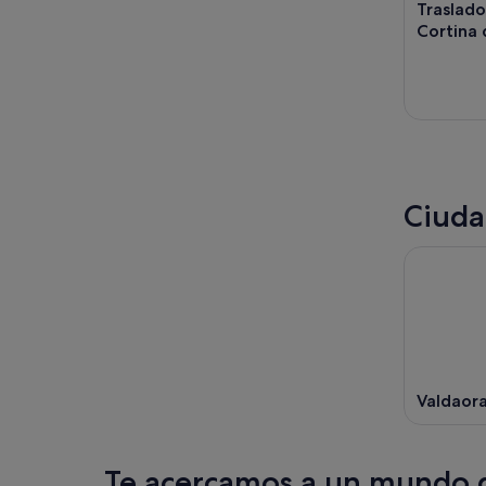
Traslad
Cortina
Ciuda
Valdaor
Te acercamos a un mundo d