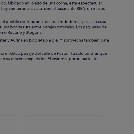
co. Ubicado en lo alto de una colina, este espectacular
hay vampiros a la vista, sino el fascinante RIPA, un museo
n el pueblo de Teodone, en los alrededores, y es la excusa
por una bonita ruta entre parajes naturales. Los paquetes de
como Riscone y Stegona.
ter y Aurina en bicicleta o a pie. Y aprovecha también para
sa el idílico paisaje del valle de Puster. Tú solo tendrás que
es en su máximo esplendor. El invierno, por su parte, te
Hotel Alaska Cortina