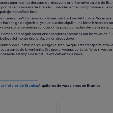
arada para muchos después del desayuno es el llamativo castillo de Bruni
n podría ser la morada de Drácula. Si decides entrar, comprobarás que no 
paisaje montañoso local.
interesantes? El maravilloso Museo del Folclore del Tirol del Sur está e
a hacer algo de ejercicio, ya que puedes alquilar una bici e ir hasta allí 
en Brunico te permitirán conocer otros pueblos medievales de la zona, 
 tiempo para seguir recorriendo senderos escénicos por los valles de Pus
 belleza del monte Kronplatz, en los alrededores.
Brunico son aún más bellos si eliges el tren, ya que este transporte atravie
ada a través de la ventanilla. Si eliges el verano, verás las flores silvestr
inolvidable estampa de la naturaleza cubierta de nieve.
res hoteles de Brunico
Alquileres de vacaciones en Brunico
teiner Hotel Kronplatz - The Leading Hotels of the World
Linder Cycling Hotel