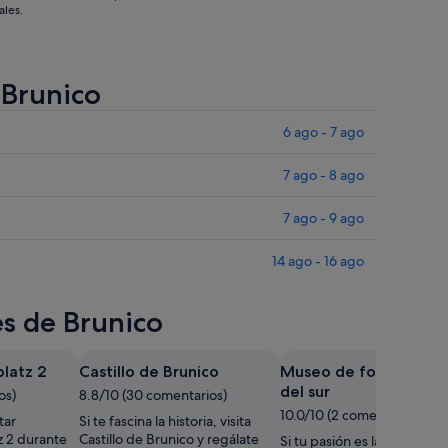
ales.
 Brunico
6 ago - 7 ago
7 ago - 8 ago
7 ago - 9 ago
14 ago - 16 ago
es de Brunico
platz 2
Castillo de Brunico
Museo de folklore de 
del sur
os)
8.8/10 (30 comentarios)
10.0/10 (2 comentarios)
tar
Si te fascina la historia, visita
z 2 durante
Castillo de Brunico y regálate
Si tu pasión es la historia,