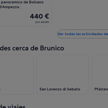
o panoramico de Bolzano
 d'Ampezzo.
440 €
por adulto
Ver todas las actividades d
des cerca de Brunico
a
San Lorenzo di Sebato
Pfalzen
e viajes