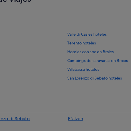
Valle di Casies hoteles
Terento hoteles
Hoteles con spa en Braies
Campings de caravanas en Braies
Villabassa hoteles
San Lorenzo di Sebato hoteles
Antermoia hoteles
Braies hoteles
Caminata di Tures hoteles
Monguelfo hoteles
enzo di Sebato
Pfalzen
Hoteles cerca de Estación de tren
Casteldarne hoteles