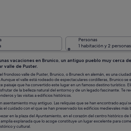
Pendiente
a
Personas
a
1 habitación y 2 personas
unas vacaciones en Brunico, un antiguo pueblo muy cerca d
r valle de Puster.
Paisaje n
l frondoso valle de Puster, Brunico, o Bruneck en alemán, es una ciudad h
. Aunque el valle está rodeado de espectaculares cordilleras, Brunico se e
e paisaje que ha convertido este lugar en un famoso destino turístico. El
sfrutar de la belleza natural del entorno y de un legado fascinante. Te 
na torre de iglesia, casas y montañas al fondo.
deros y las visitas a edificios históricos.
n asentamiento muy antiguo. Las reliquias que se han encontrado aquí s
el cuidado con el que se han preservado los edificios medievales más bel
ar en la plaza del Ayuntamiento, en el corazón del centro histórico de l
amplia explanada que lo acoge constituye un lugar excelente para comenzar
stórico y cultural.