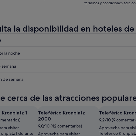
términos y condiciones adicion
lta la disponibilidad en hoteles de
eba
e
eba
r la noche
eba
de semana
eba
in de semana
te cerca de las atracciones popular
 Kronplatz 1
Teleférico Kronplatz
Teleférico Kron
2000
omentarios)
9.2/10 (9 comentari
9.0/10 (42 comentarios)
ra visitar
Aprovecha para visi
ronplatz 1 durante
Teleférico Kronplat
Aprovecha para visitar