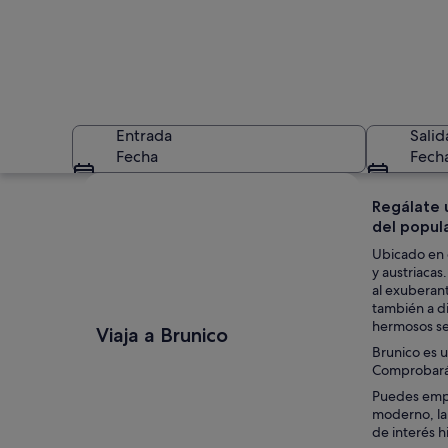
Entrada
Salid
Fecha
Fech
Ver mapa
Regálate 
del popula
Ubicado en e
y austriacas
al exuberant
también a di
Paisaje rural con u
hermosos sen
Viaja a Brunico
Brunico es u
Comprobarás 
Puedes empez
moderno, la 
de interés hi