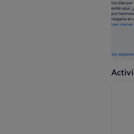
8
ago
de
tus días por
ago
-
semana,
estás aquí, 
9
14
por hermoso
relajarte en 
ago
ago
Leer menos
-
16
ago
Ver alojami
Activ
Traslado 