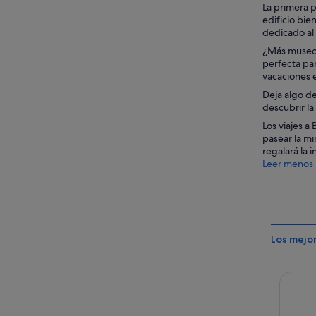
La primera p
edificio bie
dedicado al 
¿Más museos 
perfecta par
vacaciones 
Deja algo de
descubrir la
Los viajes a 
pasear la mir
regalará la 
Leer menos
Los mejo
Falkens