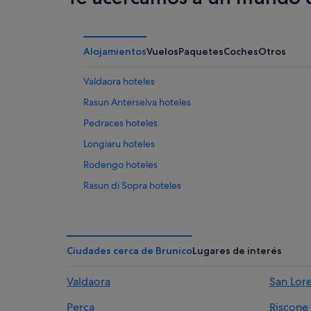
Alojamientos
Vuelos
Paquetes
Coches
Otros
Valdaora hoteles
Rasun Anterselva hoteles
Pedraces hoteles
Longiaru hoteles
Rodengo hoteles
Rasun di Sopra hoteles
Gais hoteles
Badia hoteles
Hoteles cerca de Lago Braies
Ciudades cerca de Brunico
Lugares de interés
Maranza hoteles
Valdaora
San Lor
Luson hoteles
Perca
Riscone
Rio di Pusteria hoteles