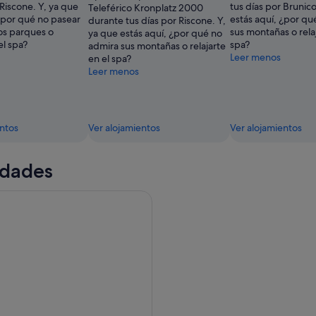
 Riscone. Y, ya que
tus días por Brunico
Teleférico Kronplatz 2000
¿por qué no pasear
estás aquí, ¿por qu
durante tus días por Riscone. Y,
s parques o
sus montañas o relaj
ya que estás aquí, ¿por qué no
el spa?
spa?
admira sus montañas o relajarte
Leer menos
en el spa?
Leer menos
entos
Ver alojamientos
Ver alojamientos
idades
panoramico de Bolzano Cortina d'Ampezzo.