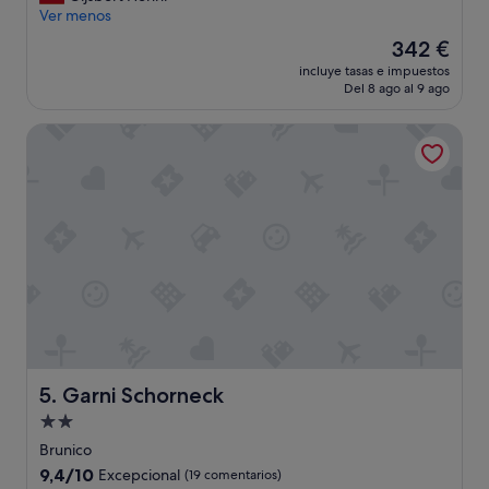
r
Ver menos
y
El
342 €
n
precio
incluye tasas e impuestos
i
actual
Del 8 ago al 9 ago
c
es
e
de
Garni Schorneck
l
342 €
y
l
o
c
a
t
e
d
h
o
t
e
l
Garni Schorneck
5. Garni Schorneck
w
Alojamiento
i
de
t
Brunico
h
2.0 estrellas
9.4
9,4/10
Excepcional
(19 comentarios)
g