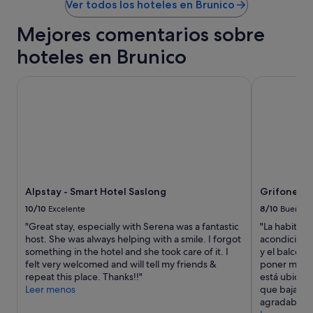
e
Ver todos los hoteles en Brunico
i
l
c
d
Mejores comentarios sobre
a
i
y
hoteles en Brunico
f
v
e
i
r
Alpstay - Smart Hotel Saslong
Grifone Dol
s
e
t
n
a
t
s
e
…
,
t
m
o
o
d
d
o
e
Alpstay - Smart Hotel Saslong
Grifone Do
e
r
10/10
Excelente
8/10
Bueno
s
n
e
"Great stay, especially with Serena was a fantastic
"La habitaci
o
x
host. She was always helping with a smile. I forgot
acondiciona
,
c
something in the hotel and she took care of it. I
y el balcón
q
e
felt very welcomed and will tell my friends &
poner mosqu
u
l
repeat this place. Thanks!!"
está ubicad
i
e
Leer menos
que bajar en
z
n
agradable y
á