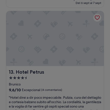
ü
actual
Del 6 sept al 7 sept
,
n
c
es
w
d
k
de
Hotel Petrus
e
s
.
337 €
l
p
S
l
i
k
o
d
i
r
e
r
g
r
a
a
w
u
n
e
m
i
b
,
z
s
S
e
o
k
d
n
i
,
t
s
g
h
c
Hotel Petrus
13. Hotel Petrus
r
e
h
Alojamiento
e
b
u
de
a
a
h
Brunico
t
l
4.5 estrellas
e
9.6
9,6/10
Excepcional
(4 comentarios)
a
c
k
sobre
m
o
"
a
"Hotel direi a dir poco impeccabile. Pulizia, cura del dettaglio
10,
e
n
H
l
e cortesia balzano subito all'occhio. La cordialità, la gentilezza
Excepcional,
n
y
o
t
e la voglia di far sentire gli ospiti speciali sono una
(4 comentarios)