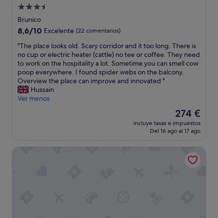
i
Alojamiento
t
l
i
de
i
Brunico
n
a
3.5 estrellas
8.6
8,6/10
Excelente
(22 comentarios)
h
r
sobre
o
s
"
"The place looks old. Scary corridor and it too long. There is
10,
u
i
T
no cup or electric heater (cattle) no tee or coffee. They need
Excelente,
s
e
h
to work on the hospitality a lot. Sometime you can smell cow
(22 comentarios)
e
m
e
poop everywhere. I found spider webs on the balcony.
r
p
p
Overview the place can improve and innovated "
e
r
l
Hussain
s
e
a
Ver menos
t
d
c
El
274 €
a
i
e
precio
r
s
incluye tasas e impuestos
l
actual
i
Del 16 ago al 17 ago
p
o
es
r
u
o
de
a
e
Hotel Montis - Schönblick
k
274 €
n
s
s
t
t
o
/
o
l
b
s
d
a
a
.
r
a
S
"
c
c