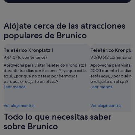
c
2 adultos.
a
d
i
Los
d
a
a
precios
a
q
q
y
.
u
u
Alójate cerca de las atracciones
la
S
e
e
disponibilidad
e
v
populares de Brunico
l
están
r
e
l
sujetos
v
r
i
a
i
c
c
Teleférico Kronplatz 1
Teleférico Kronpla
cambios.
c
o
o
Pueden
9.4/10 (16 comentarios)
9.0/10 (42 comentarios)
i
n
n
aplicarse
o
l
Aprovecha para visitar Teleférico Kronplatz 1
Aprovecha para visitar 
l
términos
,
a
durante tus días por Riscone. Y, ya que estás
2000 durante tus días p
a
y
c
s
aquí, ¿por qué no pasear por hermosos
estás aquí, ¿por qué n
f
condiciones
a
f
parques o relajarte en el spa?
o relajarte en el spa?
a
adicionales.
l
o
Leer menos
Leer menos
m
i
t
i
d
o
g
a
s
l
Ver alojamientos
Ver alojamientos
d
q
i
d
u
Todo lo que necesitas saber
a
e
e
"
a
sobre Brunico
s
l
e
i
m