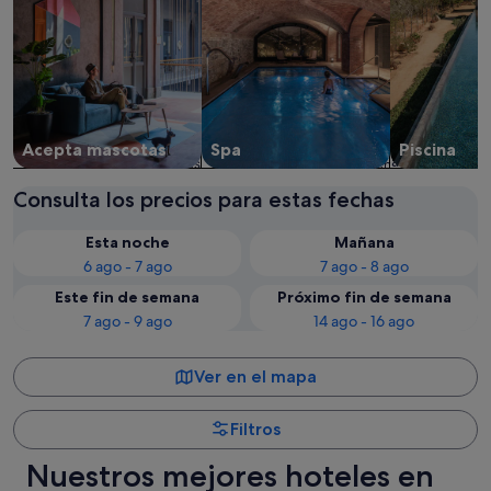
Acepta mascotas
Spa
Piscina
Consulta los precios para estas fechas
Esta noche
Mañana
6 ago - 7 ago
7 ago - 8 ago
Este fin de semana
Próximo fin de semana
7 ago - 9 ago
14 ago - 16 ago
Ver en el mapa
Filtros
Nuestros mejores hoteles en