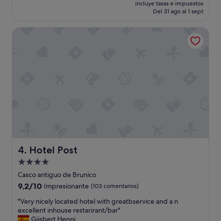
precio
Impresionante,
incluye tasas e impuestos
r
actual
Del 31 ago al 1 sept
(152 comentarios)
c
es
a
de
Hotel Post
d
443 €
e
t
o
d
o
"
Hotel Post
4. Hotel Post
Alojamiento
de
Casco antiguo de Brunico
4.0 estrellas
9.2
9,2/10
Impresionante
(103 comentarios)
sobre
"
"Very nicely located hotel with greatbservice and a n
10,
V
excellent inhouse restarirant/bar"
Impresionante,
e
Gijsbert Henni
(103 comentarios)