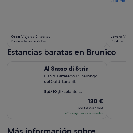
t
Leer menos
s
e
t
"
i
e
n
e
n
Oscar
Viaje de 2 noches
Lorena
Viaje 
o
Publicado hace 9 días
Publicado ha
t
r
Estancias baratas en Brunico
o
e
Al Sasso di Stria
Garni Schor
d
Al Sasso di Stria
i
f
Pian di Falzarego Livinallongo
i
del Col di Lana BL
c
8,6
/
10
¡Excelente!
i
(125 comentarios)
o
El
130 €
q
precio
u
Del 3 sept al 4 sept
es
e
incluye tasas e impuestos
n
de
o
130 €
Más información sobre
n
por