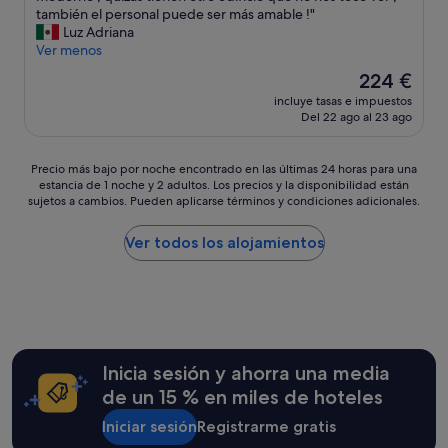
i
m
e
e
también el personal puede ser más amable !"
s
e
h
s
Luz Adriana
o
r
e
t
Ver menos
g
a
c
a
g
e
El
224 €
o
n
i
d
precio
n
incluye tasas e impuestos
c
o
i
actual
Del 22 ago al 23 ago
o
i
r
l
es
c
a
n
b
de
i
e
i
a
224 €
Precio
Precio más bajo por noche encontrado en las últimas 24 horas para una
d
s
d
l
estancia de 1 noche y 2 adultos. Los precios y la disponibilidad están
más
o
t
a
sujetos a cambios. Pueden aplicarse términos y condiciones adicionales.
c
bajo
.
u
q
o
por
N
v
u
n
noche
Ver todos los alojamientos
o
o
e
e
encontrado
d
b
l
o
en
e
i
l
t
las
f
e
i
t
últimas
r
n
r
i
24 horas
a
,
o
m
para
u
p
m
i
una
Inicia sesión y ahorra una media
d
e
a
.
estancia
a
r
de un 15 % en miles de hoteles
n
"
de
e
o
t
1 noche
n
Iniciar sesión
Registrarme gratis
n
i
y
n
a