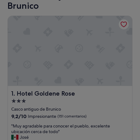
Brunico
Hotel Goldene Rose
Hotel Goldene Rose
1. Hotel Goldene Rose
Alojamiento
de
Casco antiguo de Brunico
3.0 estrellas
9.2
9,2/10
Impresionante
(151 comentarios)
sobre
"
"Muy agradable para conocer el pueblo, excelente
10,
M
ubicación cerca de todo"
Impresionante,
u
José
(151 comentarios)