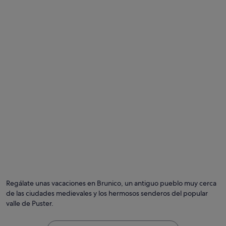
m
u
e
e
n
s
t
t
o
r
s
a
,
n
c
,
a
e
l
s
i
p
d
e
a
r
d
á
a
b
r
a
q
m
u
o
i
s
t
u
Regálate unas vacaciones en Brunico, un antiguo pueblo muy cerca
e
n
de las ciudades medievales y los hermosos senderos del popular
c
h
valle de Puster.
t
o
ó
t
n