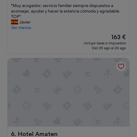
sobre
r
"
"Muy acogedor; servicio familiar siempre dispuestos a
10,
e
M
aconsejar, ayudar y hacer la estancia cómoda y agradable.
Excepcional,
a
u
TOP"
(19 comentarios)
t
y
Javier
b
a
Ver menos
s
c
El
163 €
e
o
precio
r
incluye tasas e impuestos
g
actual
Del 25 ago al 26 ago
v
e
es
i
d
de
c
Hotel Amaten
o
163 €
e
r
a
;
n
s
d
e
a
r
n
v
e
i
x
c
c
i
e
o
l
f
l
a
e
m
Hotel Amaten
6. Hotel Amaten
n