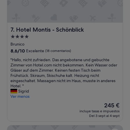
o
a
n
r
s
y
e
c
j
o
a
r
Hotel Montis - Schönblick
7. Hotel Montis - Schönblick
r
r
Alojamiento
,
i
a
de
d
Brunico
y
o
4.0 estrellas
8.6
8,6/10
Excelente
(18 comentarios)
u
r
sobre
d
a
"
"Hallo, nicht zufrieden. Das angebotene und gebuchte
10,
a
n
H
Zimmer von Hotel.com nicht bekommen. Kein Wasser oder
Excelente,
r
d
a
Gläser auf dem Zimmer. Keinen festen Tisch beim
(18 comentarios)
y
i
l
Frühstück. Skiraum, Skischuhe kalt. Heizung nicht
h
t
l
eingeschaltet. Massagen nicht im Haus, musste in anderes
a
t
o
Hotel. "
c
o
,
Sigrid
e
o
n
Ver menos
r
l
i
El
245 €
l
o
c
precio
a
n
incluye tasas e impuestos
h
actual
e
Del 3 sept al 4 sept
g
t
es
s
.
z
de
t
T
Majestic – Unique Spa Resort
u