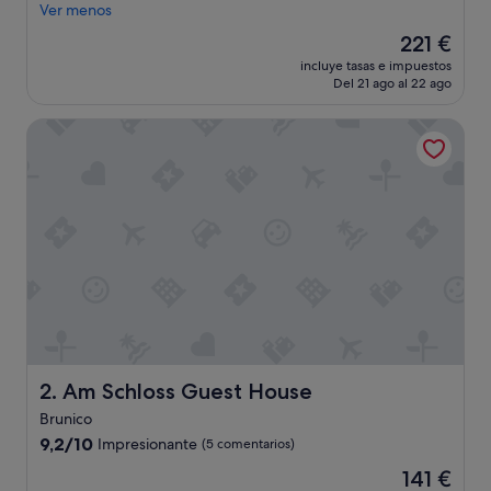
y
Ver menos
a
El
221 €
g
precio
incluye tasas e impuestos
r
actual
Del 21 ago al 22 ago
a
es
d
de
Am Schloss Guest House
a
221 €
b
l
e
p
a
r
a
c
o
n
o
c
e
Am Schloss Guest House
2. Am Schloss Guest House
r
Brunico
e
9.2
l
9,2/10
Impresionante
(5 comentarios)
sobre
p
El
141 €
10,
u