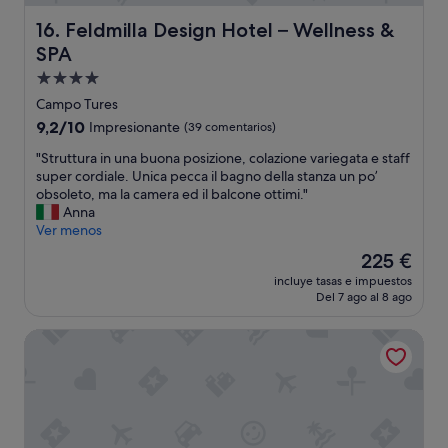
b
l
i
l
Feldmilla Design Hotel – Wellness & SPA
16. Feldmilla Design Hotel – Wellness &
t
'
SPA
a
o
c
Alojamiento
c
i
c
de
Campo Tures
ó
h
4.0 estrellas
9.2
9,2/10
Impresionante
(39 comentarios)
n
i
sobre
c
o
"
"Struttura in una buona posizione, colazione variegata e staff
10,
u
.
S
super cordiale. Unica pecca il bagno della stanza un po’
Impresionante,
a
L
t
obsoleto, ma la camera ed il balcone ottimi."
(39 comentarios)
n
a
r
Anna
d
c
u
Ver menos
o
o
t
l
El
225 €
r
t
l
precio
d
incluye tasas e impuestos
u
e
actual
i
Del 7 ago al 8 ago
r
g
es
a
a
a
de
l
Alpinhotel Keil
i
m
225 €
i
n
o
t
u
s
à
n
,
,
a
e
l
b
l
a
u