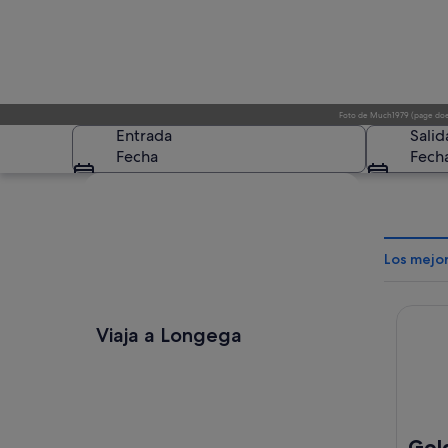
Foto
de
Much1979 (page does
Entrada
Salid
Fecha
Fech
Ver mapa
Los mejo
Golden
Una torre de iglesia
Viaja a Longega
Gol