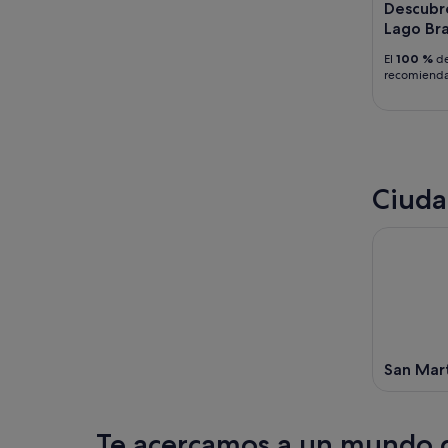
-
Descubre
16
Lago Br
ago
El
100 %
de
recomiend
Ciuda
San Mart
Te acercamos a un mundo d