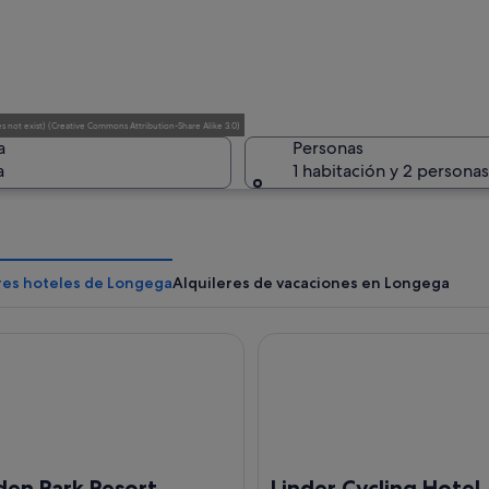
Interior 
 not exist)
(
Creative Commons Attribution-Share Alike 3.0
)
a
Personas
a
1 habitación y 2 personas
Un valle 
res hoteles de Longega
Alquileres de vacaciones en Longega
 Park Resort
Linder Cycling Hotel
 con un reloj y una veleta.
den Park Resort
Linder Cycling Hotel