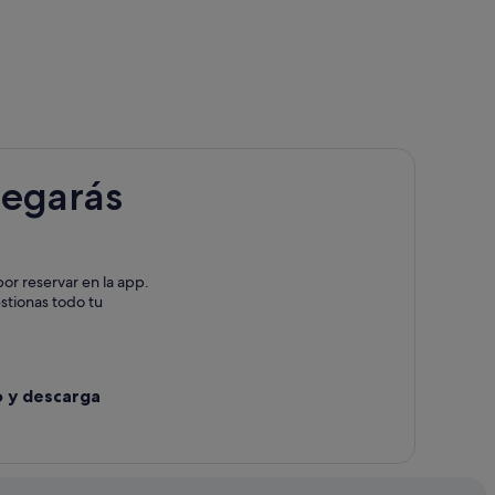
legarás
or reservar en la app.
estionas todo tu
o y descarga