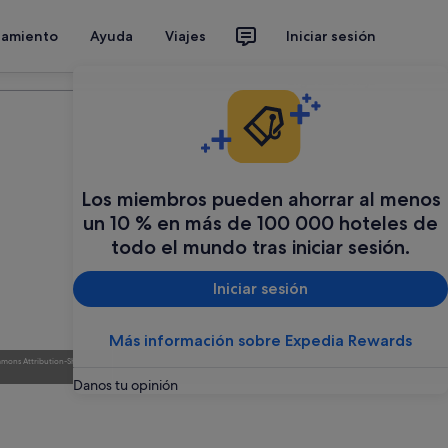
jamiento
Ayuda
Viajes
Iniciar sesión
Organiza tu viaje
Los miembros pueden ahorrar al menos
un 10 % en más de 100 000 hoteles de
todo el mundo tras iniciar sesión.
Iniciar sesión
Más información sobre Expedia Rewards
mons Attribution-Share Alike
Foto
de
Much1979 (page does not exist)
(
Creative Commons Attribution-Share Alike
3.0
)
3.0
)
Danos tu opinión