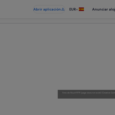
•
Abrir aplicación
EUR
Anunciar alo
Foto
de
Much1979 (page does not exist)
(
Creative Com