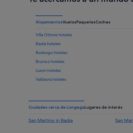
Alojamientos
Vuelos
Paquetes
Coches
Villa Ottone hoteles
Badia hoteles
Rodengo hoteles
Brunico hoteles
Luson hoteles
Valdaora hoteles
Hoteles cerca de Lago Braies
Monguelfo hoteles
Marebbe hoteles
Ciudades cerca de Longega
Lugares de interés
Gais hoteles
San Martino in Badia
San Mar
Armentarola hoteles
Villa Santa Caterina hoteles