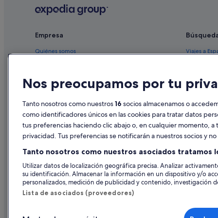
Empresa
Búsqued
Quiénes somos
Viajes a Esp
Empleo
Hoteles en 
Nos preocupamos por tu priva
Anuncia tu alojamiento
Alquileres 
Publicidad
Paquetes de
Tanto nosotros como nuestros
16
socios almacenamos o accedemos
Prensa
Vuelos bara
como identificadores únicos en las cookies para tratar datos per
tus preferencias haciendo clic abajo o, en cualquier momento, a t
Alquiler de
privacidad. Tus preferencias se notificarán a nuestros socios y n
Todos los a
Tanto nosotros como nuestros asociados tratamos l
Utilizar datos de localización geográfica precisa. Analizar activamente
su identificación. Almacenar la información en un dispositivo y/o acc
personalizados, medición de publicidad y contenido, investigación de
Lista de asociados (proveedores)