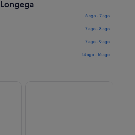
e Longega
6 ago - 7 ago
7 ago - 8 ago
7 ago - 9 ago
14 ago - 16 ago
artir de Cortina d'Ampezzo
Traslado panoramico de Bolzano Cortina d'Ampez