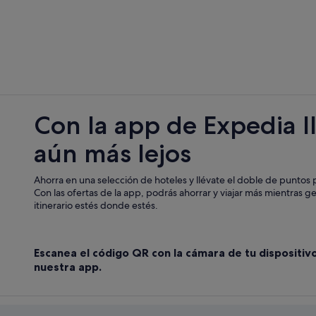
Antermoia hoteles
ck
Chifa hoteles
Bressanone hoteles
Con la app de Expedia l
aún más lejos
Ahorra en una selección de hoteles y llévate el doble de puntos p
Con las ofertas de la app, podrás ahorrar y viajar más mientras g
itinerario estés donde estés.
Escanea el código QR con la cámara de tu dispositiv
nuestra app.