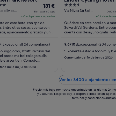
El
3.5
131 €
precio
out
a del Mesc
Via Nives 36 Selva
Del 1 sept al 2 sept
Del 23 a
vacela
di Val Gardena BZ
es
of
incluye tasas e impuestos
incluye tasas
31 Mazzin
de
5
e en este hotel con spa de
Quédate en este hotel en la mo
131 €
. Entre otras cosas, cuenta con
Selva di Val Gardena. Entre otra
ratis, aparcamiento gratuito y un
por
cuenta con desayuno gratis, wifi 
mpleto. Dos atracciones turísticas
aparcamiento gratuito. Dos atra
noche
res ...
...
del
0
¡Excepcional! (61 comentarios)
9,6
/
10
¡Excepcional! (204 comen
1
o soggiorno, struttura fuori dal
"Excelente estadía todo muy bi
sept
el paese ma bel collegata alla
Comentario del 16 de jun de 2026
al
ile e ai sentieri. Comodo
2
ggio, buona colazione e stanze
ario del 6 de jul de 2026
se e luminose. Abbiamo utilizzato
sept
la palestra e la spa. Ottimo
to qualità prezzo"
Ver los 3400 alojamientos e
Precio más bajo por noche encontrado en las últimas 24 ho
y 2 adultos. Los precios y la disponibilidad están sujet
términos y condiciones adicion