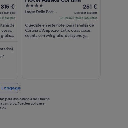
El
4
El
315 €
251 €
precio
out
precio
Largo Delle Poste
go al 24 ago
Del 1 sept al 2 sept
39 Cortina
es
of
es
 e impuestos
incluye tasas e impuestos
d'Ampezzo BL
de
5
de
ntaña de
Quédate en este hotel para familias de
315 €
251 €
s cosas,
Cortina d'Ampezzo. Entre otras cosas,
gratis y
por
cuenta con wifi gratis, desayuno y
por
cciones
servicio de habitaciones. Dos
noche
noche
atracciones turísticas ...
del
del
tarios)
23
1
en"
ago
sept
al
al
24
2
ago
sept
n Longega
ras para una estancia de 1 noche
os a cambios. Pueden aplicarse
ales.