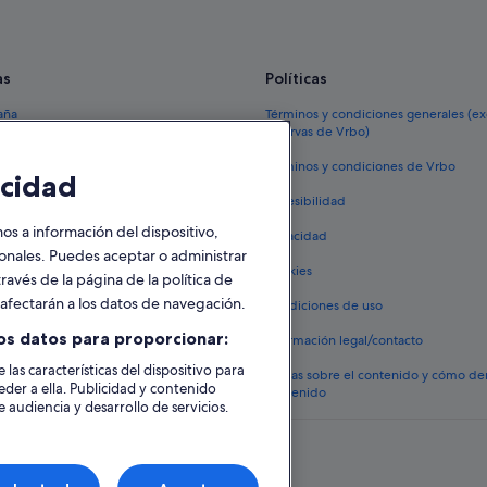
as
Políticas
aña
Términos y condiciones generales (e
reservas de Vrbo)
España
Términos y condiciones de Vrbo
cidad
vacacionales España
Accesibilidad
 viaje a España
 a información del dispositivo,
Privacidad
tos en España
sonales. Puedes aceptar o administrar
Cookies
ravés de la página de la política de
 coches en España
o afectarán a los datos de navegación.
Condiciones de uso
lojamientos
os datos para proporcionar:
Información legal/contacto
 las características del dispositivo para
Pautas sobre el contenido y cómo de
eder a ella. Publicidad y contenido
contenido
 audiencia y desarrollo de servicios.