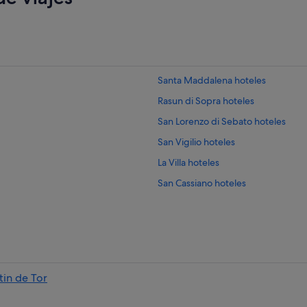
Santa Maddalena hoteles
Rasun di Sopra hoteles
San Lorenzo di Sebato hoteles
San Vigilio hoteles
La Villa hoteles
San Cassiano hoteles
Pedraces hoteles
Funes hoteles
Longiaru hoteles
Perca hoteles
tin de Tor
Terento hoteles
Naz Sciaves hoteles