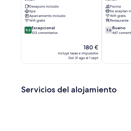
-
Renon
Desayuno incluido
Piscina
Boutique
Spa
Se aceptan m
Hotel
Aparcamiento incluido
Wifi gratis
Sillian
Wifi gratis
Restaurante
9.6
7.6
Excepcional
Bueno
9,6
7,6
sobre
sobre
103 comentarios
467 coment
10,
10,
Excepcional,
Bueno,
El
180 €
103 comentarios
467 comentari
precio
incluye tasas e impuestos
actual
Del 31 ago al 1 sept
es
de
180 €
Servicios del alojamiento