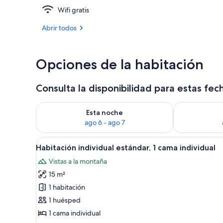
Wifi gratis
Exterior
Abrir todos
Opciones de la habitación
Consulta la disponibilidad para estas fec
Consulta la disponibilidad para esta noche, ago 6 - 
Consulta la d
Esta noche
ago 6 - ago 7
Abrir
Un dormitorio con cama, una sil
5
Habitación individual estándar, 1 cama individual
todas
Vistas a la montaña
las
15 m²
fotos
de
1 habitación
Habitación
1 huésped
individual
1 cama individual
estándar,