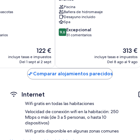
Feldmessner
Piscina
Brunico
ascotas
Bañera de hidromasaje
Desayuno incluido
Spa
9.6
Excepcional
9,6
sobre
arios
31 comentarios
10,
Excepcional,
El
El
122 €
313 €
os
31 comentarios
precio
precio
incluye tasas e impuestos
incluye tasas e impuestos
actual
actual
Del 1 sept al 2 sept
Del 8 ago al 9 ago
es
es
de
de
Comparar alojamientos parecidos
122 €
313 €
Internet
Wifi gratis en todas las habitaciones
Velocidad de conexión wifi en la habitación: 250
Mbps o más (de 3 a 5 personas, o hasta 10
dispositivos)
Wifi gratis disponible en algunas zonas comunes