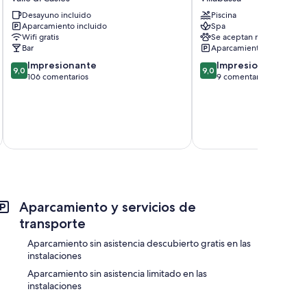
Valle
Villabassa
Desayuno incluido
Piscina
di
Aparcamiento incluido
Spa
Casies
Wifi gratis
Se aceptan mascotas
Bar
Aparcamiento incluido
9.0
9.0
Impresionante
Impresionante
9,0
9,0
sobre
sobre
106 comentarios
9 comentarios
10,
10,
Impresionante,
Impresionante,
106 comentarios
9 comentarios
incluye
Aparcamiento y servicios de
transporte
Aparcamiento sin asistencia descubierto gratis en las
instalaciones
Aparcamiento sin asistencia limitado en las
instalaciones