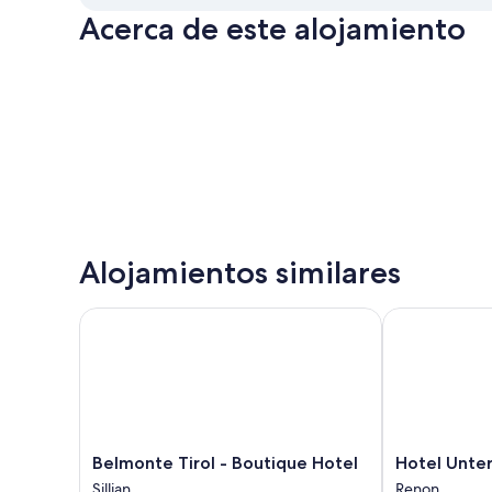
Acerca de este alojamiento
Alojamientos similares
Belmonte Tirol - Boutique Hotel
Hotel Unteri
Belmonte
Hotel
Belmonte Tirol - Boutique Hotel
Hotel Unte
Tirol
Unterinnerhof
Sillian
Renon