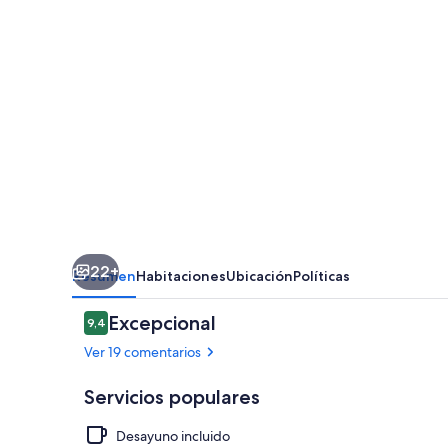
22+
Resumen
Habitaciones
Ubicación
Políticas
Comentarios
Excepcional
9,4
9,4 de 10
Ver 19 comentarios
Servicios populares
Desayuno incluido