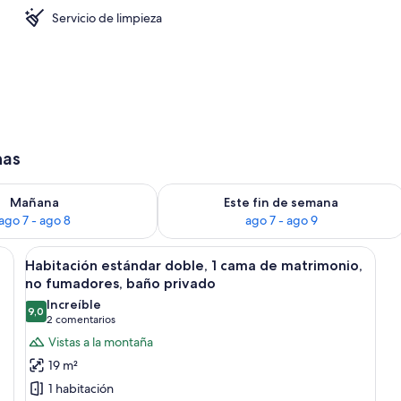
Servicio de limpieza
has
ago 7
isponibilidad para mañana, ago 7 - ago 8
Consulta la disponibilidad para este 
Mañana
Este fin de semana
ago 7 - ago 8
ago 7 - ago 9
la, un escritorio y ventana con vistas a un paisaje verde.
Abrir
Habitación estándar doble, 1 cama de m
7
Habitación estándar doble, 1 cama de matrimonio,
todas
no fumadores, baño privado
las
Increíble
9,0
fotos
9,0 de 10
(2 comentarios)
2 comentarios
de
Vistas a la montaña
Habitación
19 m²
estándar
1 habitación
doble,