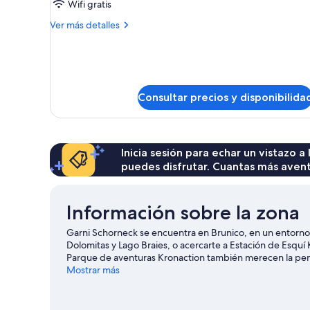
Wifi gratis
1
Más
Ver más detalles
cama
detalles
individual
de
Habitación
individual
estándar,
Consultar precios y disponibilida
1
cama
individual
Inicia sesión para echar un vistazo a
puedes disfrutar. Cuantas más aven
Información sobre la zona
Garni Schorneck se encuentra en Brunico, en un entorno r
Dolomitas y Lago Braies, o acercarte a Estación de Esquí
Parque de aventuras Kronaction también merecen la pena. 
esquí de fondo y del esquí alpino, o realizar actividades a
Mostrar más
nieve.
Ver guía de viaje de Brunico
Ver más B&B en Brunico