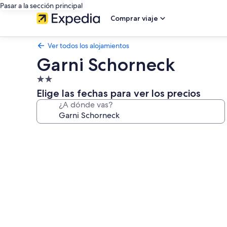
Pasar a la sección principal
Comprar viaje
Ver todos los alojamientos
Garni Schorneck
Alojamiento
de
Elige las fechas para ver los precios
2.0 estrellas
¿A dónde vas?
Galería
de
imágenes
de
Garni
Schorneck