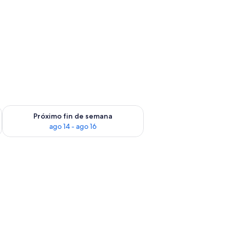
fin de semana, ago 7 - ago 9
Consulta la disponibilidad para el próximo fin de semana, ago
Próximo fin de semana
ago 14 - ago 16
atrimonio, no fumadores, baño privado | Caja fuerte, escritorio, espacio par