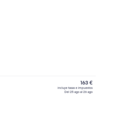
Desayuno bufé gratuito y diario
El
163 €
precio
incluye tasas e impuestos
actual
Del 25 ago al 26 ago
é gratuito y diario
Habitación individual estándar, 1 cama 
es
de
163 €