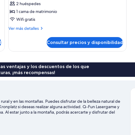
2 huéspedes
1
1 cama de matrimonio
cama
Wifi gratis
de
matrimonio,
Más
Ver más detalles
no
detalles
de
fumadores,
d
Consultar precios y disponibilidad
Habitación
baño
estándar
privado
doble,
1
cama
 las ventajas y los descuentos de los que
de
turas, ¡más recompensas!
matrimonio,
no
fumadores,
baño
privado
ural y en las montañas. Puedes disfrutar de la belleza natural de
 Kronplatz si deseas realizar alguna actividad. Q-Fun Lasergame y
Al estar junto a la montaña, podrás acercarte y disfrutar del
l aire libre, como el patinaje sobre hielo y las rutas con raquetas de