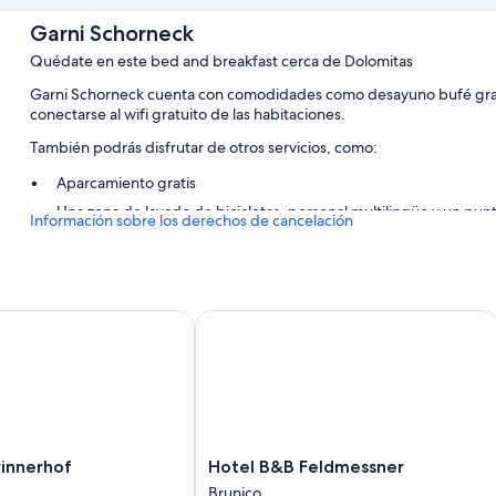
Garni Schorneck
Quédate en este bed and breakfast cerca de Dolomitas
Garni Schorneck cuenta con comodidades como desayuno bufé gratu
conectarse al wifi gratuito de las habitaciones.
También podrás disfrutar de otros servicios, como:
Aparcamiento gratis
Una zona de lavado de bicicletas, personal multilingüe y un punt
Información sobre los derechos de cancelación
Muebles de exterior y consigna de equipaje
Características de la habitación
Todas las habitaciones en Garni Schorneck brindan características 
nnerhof
Hotel B&B Feldmessner
para trabajar con ordenador portátil, además de comodidades como wi
Además, otros de los servicios de los que disfrutarás en todas las ha
Baños con suelos radiantes y duchas
Televisiones de pantalla plana con canales por satélite
Armarios o roperos, calefacción y servicio de limpieza diario
Hotel
rinnerhof
Hotel B&B Feldmessner
B&B
Brunico