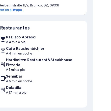
Seilbahnstraße 11/a, Brunico, BZ, 39031
Ver en el mapa
Mapa
Restaurantes
K1 Disco Apreski
A 4 min a pie
Café Rauchenbichler
A 4 min en coche
Hardimitzn Restaurant&Steakhouse.
Pizzeria
A 1 min a pie
Sennibar
A 6 min en coche
Dolasilla
A 17 min a pie