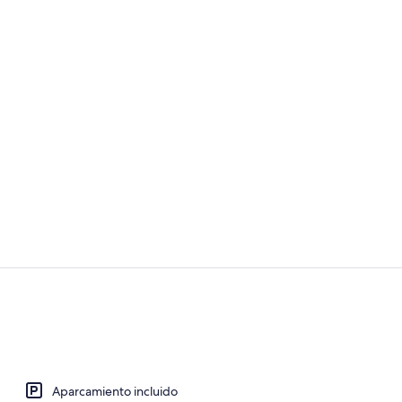
Recepción
Desayuno buf
Aparcamiento incluido