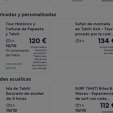
de
gratuita
sea más b
adulto*
comentarios
comentarios
de
de
100 €
4 horas
8 horas
por
privadas y personalizadas
adulto
Se abre en una pestaña nue
rico y Cultural de Papeete y Tahití
Safari de montaña en Tahití 4x4 – 
Tour Histórico y
Safari de montaña
Cultural de Papeete
en Tahití 4x4 – Tour
y Tahití
privado por la costa
El
120 €
El
134 
4 horas
La
La
3 h
4 h
precio
precio
10.0
10/10
duración
duración
incluye tasas e
incluye tasa
es
es
sobre
13 comentarios
impuestos
impues
de
de
por adulto*
por adu
de
de
de Viator
10
la
la
* Selecciona
120 €
más de dos
134 €
con
actividad
actividad
adultos para
Cancelación
por
por
que el precio
13
es
es
gratuita
sea más bajo
adulto*
adulto
comentarios
de
de
3 horas
4 horas
des acuáticas
Se abre en una pestaña nue
ití: Excursión de snorkel de 4 horas
SURF TAHITI Bites & Waves – Exper
Isla de Tahití:
SURF TAHITI Bites &
Excursión de snorkel
Waves – Experienci
de 4 horas
de surf con cada
El
112 
bocado
La
La
4 h
3 h
precio
10.0
10.0
10/10
10/10
duración
duración
incluye ta