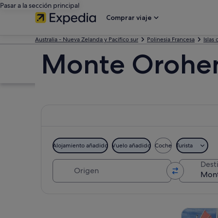
Pasar a la sección principal
Comprar viaje
Australia - Nueva Zelanda y Pacífico sur
Polinesia Francesa
Islas
Monte Orohe
Alojamiento añadido
Vuelo añadido
Coche
Turista
Origen
Dest
Ver mapa
Visitas gu