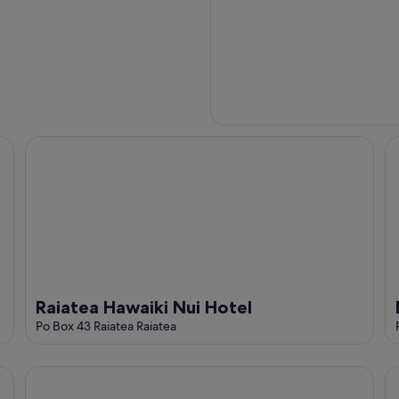
Raiatea Hawaiki Nui Hotel
Mo
Raiatea Hawaiki Nui Hotel
Po Box 43 Raiatea Raiatea
TAHITI - Vetea POOL Fare
Ta