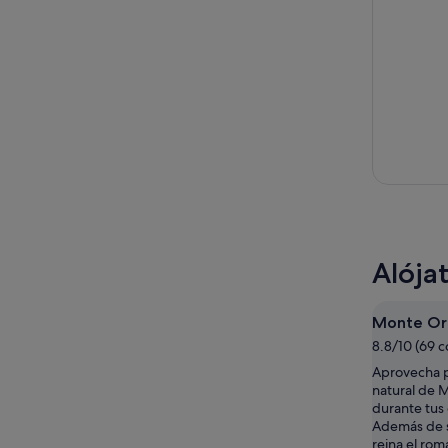
Alója
Monte Or
8.8/10 (69 
Aprovecha p
natural de
durante tus
Además de s
reina el rom