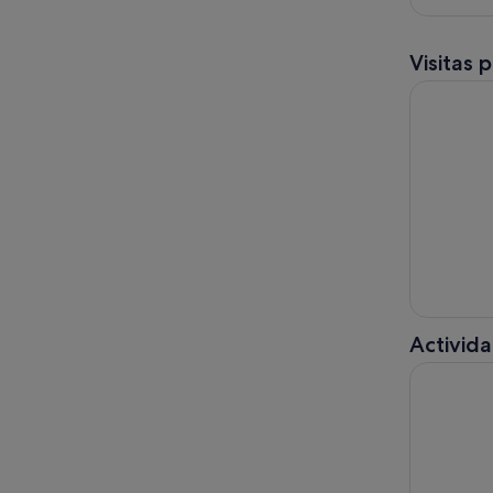
Visitas 
Tour Histó
Activida
Isla de Tah