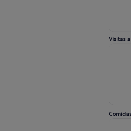
Visitas 
Excursión 
Comidas
Tahití: Ex