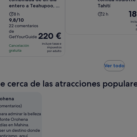
entero a Teahupoo, en
Tahití
El
1
la costa oeste ...
La
La
8 h
2 h
pre
9.8
9,8/10
duración
duración
inclu
es
sobre
22 comentarios
de
de
de
de
10
la
la
El
220 €
GetYourGuide
180
con
actividad
actividad
precio
por
incluye tasas e
22
Cancelación
es
es
es
impuestos
adu
gratuita
comentarios
por adulto
de
de
de
8 horas
2 horas
220 €
Se
por
Ver todo
abre
adulto
en
te cerca de las atracciones popul
una
pest
nuev
ohena
comentarios)
ara admirar la belleza
 Monte Orohena
 días en Mahina.
er un destino donde
anticismo, aquí