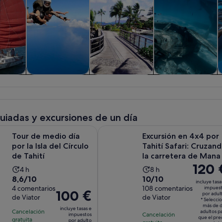
iadas y
Visitas privadas y
Historia y cultura
Actividades
F
nes de
personalizadas
acuáticas
ía
guiadas y excursiones de un día
Se abre en una pestaña
io día por la Isla del Círculo de Tahití
Excursión en 4x4 por Tahití Safari
Tour de medio día
Excursión en 4x4 por
por la Isla del Círculo
Tahití Safari: Cruzan
de Tahití
la carretera de Mana
El
120 
La
La
4 h
8 h
precio
8.6
10.0
8,6/10
10/10
duración
duración
incluye tasa
es
sobre
4 comentarios
sobre
108 comentarios
impues
de
de
El
100 €
por adul
de
de Viator
de Viator
10
10
la
la
* Selecci
precio
120 €
más de 
con
con
incluye tasas e
actividad
actividad
Cancelación
es
adultos p
Cancelación
impuestos
por
que el pre
4
108
gratuita
es
es
por adulto