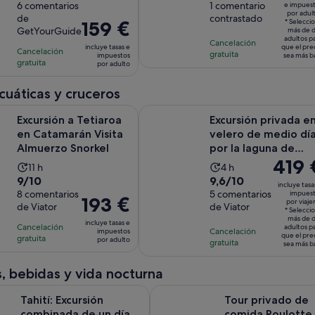
es
sobre
6 comentarios
sobre
1 comentario
e impues
de
de
por adul
de
de
contrastado
10
10
la
la
El
159 €
* Selecci
GetYourGuide
112 €
más de 
con
con
actividad
actividad
precio
adultos p
Cancelación
por
incluye tasas e
que el pre
6
1
Cancelación
es
es
es
gratuita
impuestos
sea más b
adulto
gratuita
comentarios
comentario
por adulto
de
de
de
4 horas
3 horas
159 €
acuáticas y cruceros
por
Se abre en un
a Tetiaroa en Catamarán Visita Almuerzo Snorkel
Excursión privada en velero de med
adulto
Excursión a Tetiaroa
Excursión privada e
en Catamarán Visita
velero de medio dí
Almuerzo Snorkel
por la laguna de
El
419 
Tahití
La
La
11 h
4 h
precio
9.0
9.6
9/10
9,6/10
duración
duración
incluye tasa
es
sobre
8 comentarios
sobre
5 comentarios
impues
de
de
El
193 €
por viaje
de
de Viator
de Viator
10
10
la
la
* Selecci
precio
419 €
más de 
con
con
incluye tasas e
actividad
actividad
Cancelación
es
adultos p
Cancelación
impuestos
por
que el pre
8
5
gratuita
es
es
por adulto
de
gratuita
sea más b
viajero*
comentarios
comentarios
de
de
193 €
11 horas
4 horas
, bebidas y vida nocturna
por
adulto
cursión combinada de un día entero a Teahupoo, en la costa oes
Tour privado de comida Roulotte
Tahití: Excursión
Tour privado de
combinada de un día
comida Roulotte