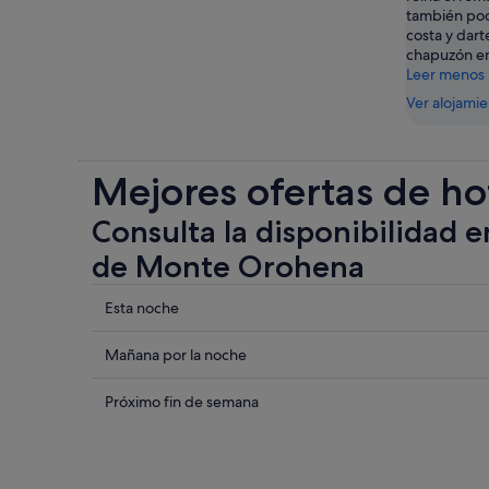
también podr
costa y dart
chapuzón en 
Leer menos
Ver alojami
Mejores ofertas de ho
Consulta la disponibilidad e
de Monte Orohena
Comprueba
Esta noche
los
precios
Comprueba
Mañana por la noche
cerca
los
de
precios
Comprueba
Próximo fin de semana
Monte
cerca
los
Orohena
de
precios
para
Monte
cerca