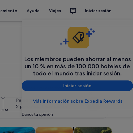
jamiento
Ayuda
Viajes
Iniciar sesión
Organiza tu viaje
Los miembros pueden ahorrar al menos
un 10 % en más de 100 000 hoteles de
todo el mundo tras iniciar sesión.
Iniciar sesión
Añadir varias fechas o destinos
Personas
Más información sobre Expedia Rewards
Buscar
2 personas, 1 habitación
Danos tu opinión
a nueva
taña nueva
Se abre en una pestaña nueva
Se abre en una pestaña nueva
Se abre en una pe
Se a
cas
lora y fauna
Visitas acuáticas y cruceros
Aventuras y al aire libre
Comidas, 