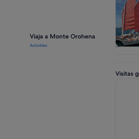
Viaja a Monte Orohena
Activities
Visitas gu
excursio
un d
Visitas 
Tour de med