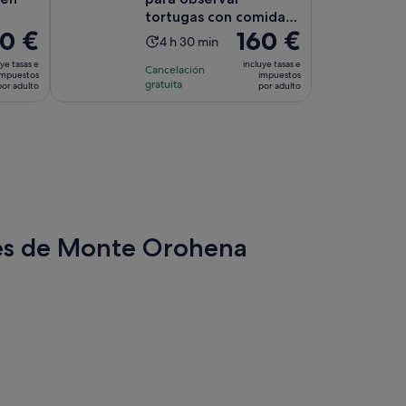
tortugas con comida
80 €
El
160 €
tahitiana en Tahití.
La
4 h 30 min
cio
precio
duración
ye tasas e
incluye tasas e
Cancelación
es
impuestos
impuestos
de
gratuita
por adulto
por adulto
de
la
 €
160 €
actividad
por
es
lto
adulto
de
4 horas
y
30 minutos
ares de Monte Orohena
aña
a