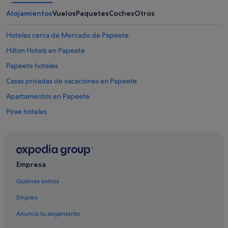
b
Alojamientos
Vuelos
Paquetes
Coches
Otros
i
t
Hoteles cerca de Mercado de Papeete
a
c
Hilton Hotels en Papeete
i
ó
Papeete hoteles
n
Casas privadas de vacaciones en Papeete
a
ú
Apartamentos en Papeete
n
t
Pirae hoteles
e
Hoteles de 4 estrellas en Papeete
n
i
Punaauia hoteles
e
n
Mahina hoteles
Empresa
d
Hoteles cerca de Musée de la Perle Robert Wan
o
Quiénes somos
d
Papeno'o hoteles
i
Empleo
s
Hoteles para ir de compras en Papeete
p
Anuncia tu alojamiento
Hoteles en la playa en Papeete
o