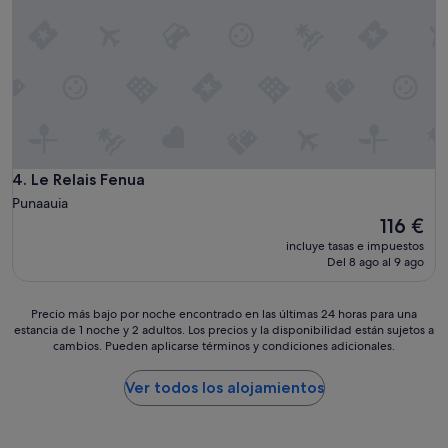
d
a
o
n
s
d
p
c
u
o
e
m
s
m
s
o
e
n
r
k
Le Relais Fenua
4. Le Relais Fenua
e
i
Punaauia
t
t
El
116 €
r
c
precio
a
h
incluye tasas e impuestos
actual
s
e
Del 8 ago al 9 ago
es
ó
n
de
m
a
116 €
i
Precio
Precio más bajo por noche encontrado en las últimas 24 horas para una
n
estancia de 1 noche y 2 adultos. Los precios y la disponibilidad están sujetos a
v
más
d
cambios. Pueden aplicarse términos y condiciones adicionales.
u
bajo
l
e
por
a
l
noche
Ver todos los alojamientos
u
o
encontrado
n
y
en
d
a
las
r