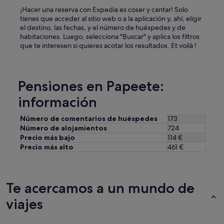
e
¡Hacer una reserva con Expedia es coser y cantar! Solo
s
tienes que acceder al sitio web o a la aplicación y, ahí, eligir
p
el destino, las fechas, y el número de huéspedes y de
u
habitaciones. Luego, selecciona "Buscar" y aplica los filtros
é
que te interesen si quieres acotar los resultados. Et voilà !
s
d
e
e
Pensiones en Papeete:
s
a
información
h
o
Número de comentarios de huéspedes
173
r
Número de alojamientos
724
a
Precio más bajo
114 €
e
Precio más alto
461 €
n
a
l
g
Te acercamos a un mundo de
u
n
viajes
a
h
a