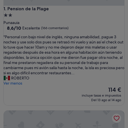
Pension de la Plage
1. Pension de la Plage
Alojamiento
de
Punaauia
2.0 estrellas
8.6
8,6/10
Excelente
(166 comentarios)
sobre
"
"Personal con bajo nivel de inglés, ninguna amabilidad, pague 3
10,
P
noches y use solo dos pues se retrasó mi vuelo y aún así el check out
Excelente,
e
lo tuve que hacer 10am y no me dejaron dejar mis maletas o usar
(166 comentarios)
r
regaderas después de esa hora en alguna habitación aún teniendo
s
disponibles, la única opción que me dieron fue pagar otra noche, al
o
final me prestaron regadera de su personal de trabajo para
n
cambiarme pues mi avión salía hasta la noche, la isla es preciosa pero
a
si es algo difícil encontrar restaurantes...
l
ROBERTO
c
Ver menos
o
El
114 €
n
precio
incluye tasas e impuestos
b
actual
Del 13 ago al 14 ago
a
es
j
de
MOOREA CHILL AND BEACH LODGE
o
114 €
n
i