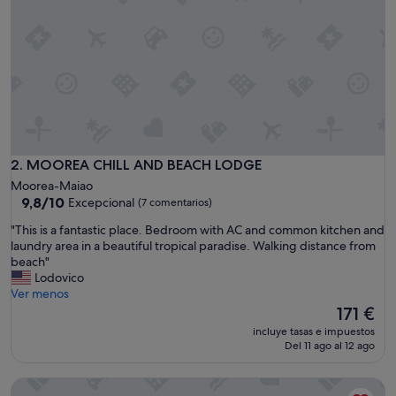
v
e
l
d
e
i
n
g
l
é
s
MOOREA CHILL AND BEACH LODGE
2. MOOREA CHILL AND BEACH LODGE
,
Moorea-Maiao
n
9.8
9,8/10
Excepcional
(7 comentarios)
i
sobre
n
"
"This is a fantastic place. Bedroom with AC and common kitchen and
10,
g
T
laundry area in a beautiful tropical paradise. Walking distance from
Excepcional,
u
h
beach"
(7 comentarios)
n
i
Lodovico
a
s
Ver menos
a
i
El
171 €
m
s
precio
incluye tasas e impuestos
a
a
actual
Del 11 ago al 12 ago
b
f
es
i
a
de
Green Lodge Moorea
l
n
171 €