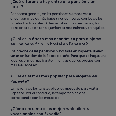
¿Qué diferencia hay entre una pensión y un
m
r
hotel?
i
o
s
m
Por norma general, en las pensiones siempre vas a
m
b
encontrar precios más bajos si los comparas con los de los
a
e
hoteles tradicionales. Además, al ser más pequeñas, las
l
a
pensiones suelen ser alojamientos más íntimos y tranquilos.
e
c
t
h
¿Cuál es la época más económica para alojarse
a
"
en una pensión o un hostal en Papeete?
s
o
Los precios de las pensiones y hostales en Papeete suelen
u
variar en función de la época del año. Para que te hagas una
s
idea, es el mes más barato, mientras que los precios son
a
más elevados en .
r
r
¿Cuál es el mes más popular para alojarse en
e
Papeete?
g
a
La mayoría de los turistas elige los meses de para visitar
d
Papeete. Por el contrario, la temporada baja se
e
corresponde con los meses de .
r
a
¿Cómo encuentro los mejores alquileres
s
vacacionales con Expedia?
d