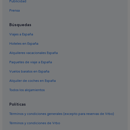
n
Publicidad
B&B en Papeete
i
Prensa
b
Hoteles con restaurante en Papeete
l
Hoteles con bar en Papeete
e
Búsquedas
s
Arue hoteles
,
Viajes a España
l
Hoteles con piscina en Papeete
a
Hoteles en España
Hoteles de 5 estrellas en Papeete
ú
n
Alquileres vacacionales España
Islas de Barlovento hoteles
i
Paquetes de viaje a España
c
Albergues en Papeete
a
Vuelos baratos en España
Hoteles baratos en Papeete
o
p
Alquiler de coches en España
Faaa hoteles
c
i
Todos los alojamientos
ó
n
Políticas
q
u
Términos y condiciones generales (excepto para reservas de Vrbo)
e
m
Términos y condiciones de Vrbo
e