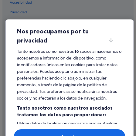
d
Accesibilidad
i
e
Privacidad
r
Cookies
o
n
Nos preocupamos por tu
Condiciones de uso
f
u
privacidad
Información legal/contacto
e
p
Tanto nosotros como nuestros
16
socios almacenamos o
Pautas sobre el contenido y cómo denunciar contenido
a
accedemos a información del dispositivo, como
g
identificadores únicos en las cookies para tratar datos
Ayuda
a
personales. Puedes aceptar o administrar tus
r
Ayuda
o
preferencias haciendo clic abajo o, en cualquier
t
momento, a través de la página de la política de
Cancelar un vuelo
r
privacidad. Tus preferencias se notificarán a nuestros
a
Cancelar una reserva de hotel o de un alquiler vacacional
socios y no afectarán a los datos de navegación.
n
o
Plazos de reembolso
Tanto nosotros como nuestros asociados
c
tratamos los datos para proporcionar:
Utilizar un cupón de Expedia
h
e
Utilizar datos de localización geográfica precisa. Analizar
Documentos para viajes internacionales
,
activamente las características del dispositivo para su
a
identificación. Almacenar la información en un dispositivo