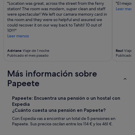
"Location was great, across the street from the ferry
"El mejor h
a
p
station! The room was modern, super clean and staff
Leer men
c
a
were spectacular! We left our camara memory card in
e
r
the room and they were so helpful and assured we
r
a
could recover it on our way back to Tahiti! 10 out of
1
d
10!!!"
0
i
Leer menos
a
s
m
e
y
.
Adriane
Viaje de 1 noche
Raul
Viaje 
n
W
Publicado el mes pasado
Publicado 
o
a
m
l
e
k
Más información sobre
d
i
e
n
Papeete
j
g
a
d
r
i
Papeete: Encuentra una pensión o un hostal con
o
s
Expedia
n
t
¿Cuánto cuesta una pensión en Papeete?
d
a
e
n
Con Expedia vas a encontrar un total de 5 pensiones en
j
c
Papeete. Sus precios oscilan entre los 114 € y los 461 €.
a
e
r
f