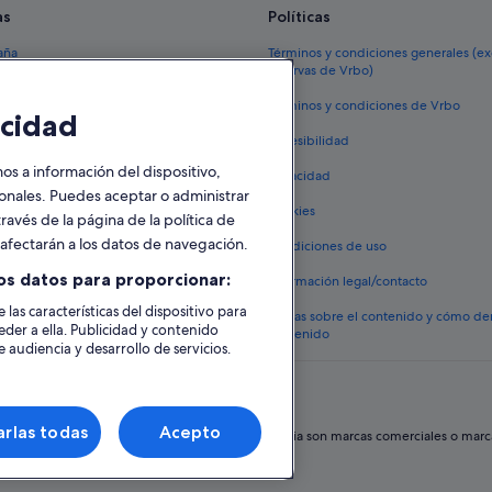
Pirae hoteles
as
Políticas
aña
Términos y condiciones generales (e
reservas de Vrbo)
España
Términos y condiciones de Vrbo
cidad
vacacionales España
Accesibilidad
 viaje a España
 a información del dispositivo,
Privacidad
tos en España
sonales. Puedes aceptar o administrar
Cookies
ravés de la página de la política de
 coches en España
o afectarán a los datos de navegación.
Condiciones de uso
lojamientos
os datos para proporcionar:
Información legal/contacto
 las características del dispositivo para
Pautas sobre el contenido y cómo de
eder a ella. Publicidad y contenido
contenido
 audiencia y desarrollo de servicios.
rlas todas
Acepto
hos reservados. Expedia y el logotipo de Expedia son marcas comerciales o marcas 