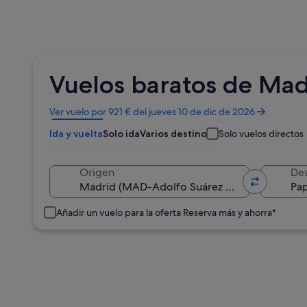
Vuelos baratos de Mad
Se
Ver vuelo por 921 € del jueves 10 de dic de 2026
abre
Ida y vuelta
Solo ida
Varios destinos
Solo vuelos directos
en
una
ventana
Origen
Des
nueva
Añadir un vuelo para la oferta Reserva más y ahorra*