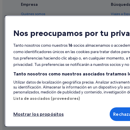
Hoteles con piscina en Papeete
Empresa
Búsqued
Quiénes somos
Viajes a Esp
Empleo
Hoteles en 
Nos preocupamos por tu priva
Anuncia tu alojamiento
Alquileres 
Publicidad
Paquetes de
Tanto nosotros como nuestros
16
socios almacenamos o accedemos
Prensa
Vuelos bara
como identificadores únicos en las cookies para tratar datos per
tus preferencias haciendo clic abajo o, en cualquier momento, a t
Alquiler de
privacidad. Tus preferencias se notificarán a nuestros socios y n
Todos los a
Tanto nosotros como nuestros asociados tratamos l
Utilizar datos de localización geográfica precisa. Analizar activamente
su identificación. Almacenar la información en un dispositivo y/o acc
personalizados, medición de publicidad y contenido, investigación de
Lista de asociados (proveedores)
Mostrar los propósitos
Rechaza
© 2026 Expedia, Inc., una empresa de Expedia Group. Todos los derec
de Viajes, I-AV-0000631.3.