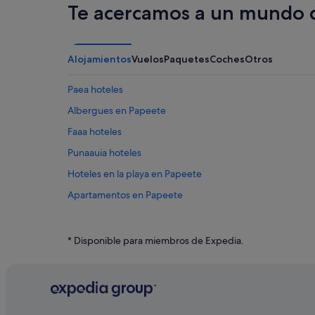
Te acercamos a un mundo d
Alojamientos
Vuelos
Paquetes
Coches
Otros
Paea hoteles
Albergues en Papeete
Faaa hoteles
Punaauia hoteles
Hoteles en la playa en Papeete
Apartamentos en Papeete
Hoteles con bar en Papeete
Arue hoteles
* Disponible para miembros de Expedia.
Hoteles cerca de Mercado de Papeete
Hoteles cerca de Musée de la Perle Robert Wan
Pensiones en Papeete