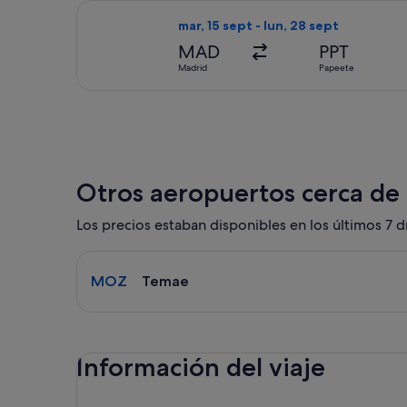
Seleccionar vuelo de Air Europa, con 
mar, 15 sept - lun, 28 sept
MAD
PPT
Madrid
Papeete
Otros aeropuertos cerca de
Los precios estaban disponibles en los últimos 7 dí
Selecciona un vuelo a Temae MOZ. El tiempo medi
MOZ
Temae
Información del viaje