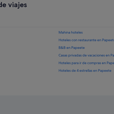
e viajes
Mahina hoteles
Hoteles con restaurante en Papeet
B&B en Papeete
Casas privadas de vacaciones en P
Hoteles para ir de compras en Pap
Hoteles de 4 estrellas en Papeete
Papeete hoteles
Hoteles de 5 estrellas en Papeete
Hoteles baratos en Papeete
Islas de Barlovento hoteles
Hilton Hotels en Papeete