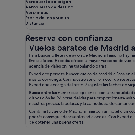
Aeropuerto de origen
Aeropuerto de destino
Aerolíneas
Precio de ida y vuelta
Distancia
Reserva con confianza
Vuelos baratos de Madrid a Faaa
Vuelos baratos de Madrid 
Para buscar billetes de avión de Madrid a Faaa, no hay 
líneas aéreas, Expedia ofrece la mayor variedad de vuelo
agencia de viajes online trabajando para ti.
Expedia te permite buscar vuelos de Madrid a Faaa en el 
más te convenga. Con nuestro sencillo motor de reservas e
Expedia se encarga del resto. Si ajustas las fechas de vi
Busca entre las numerosas opciones, con la tranquilidad d
disposición las 24 horas del día para proporcionarte asist
nuestros precios fabulosos y la comodidad de contar con 
Combina tu vuelo de Madrid a Faaa con un hotel o un coc
podrás conseguir descuentos adicionales. Con Expedia, ti
de obtener una buena oferta.