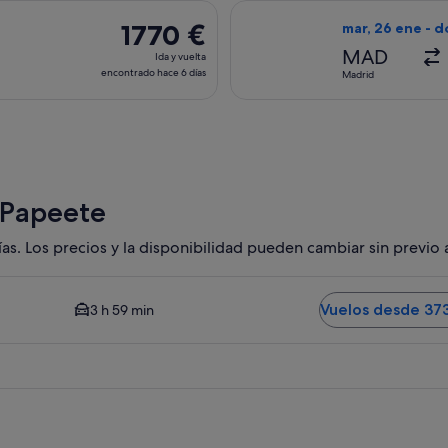
encontrado
salida el mar, 15 sept de Madrid a Papeete, y vuelta el lun, 2
Seleccionar vuel
hace
1770 €
1770 €
mar, 26 ene - d
3 días
Ida
MAD
Ida y vuelta
y
encontrado hace 6 días
Madrid
vuelta,
encontrado
hace
6 días
 Papeete
as. Los precios y la disponibilidad pueden cambiar sin previo 
o en coche al centro es de 3 horas 59 minutos. Vuelos desde
Vuelos desde 37
3 h 59 min