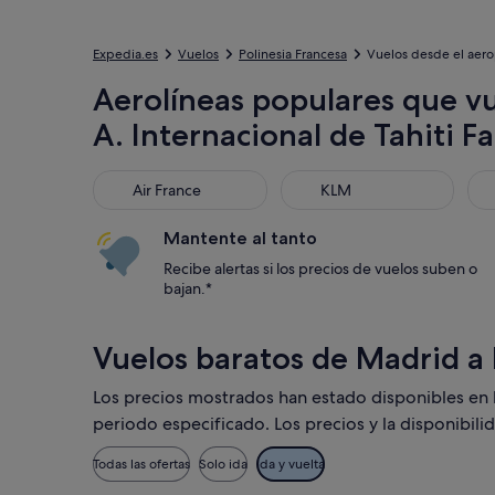
Expedia.es
Vuelos
Polinesia Francesa
Vuelos desde el aerop
Aerolíneas populares que v
A. Internacional de Tahiti F
Air France
KLM
Uni
Air France
KLM
Mantente al tanto
Recibe alertas si los precios de vuelos suben o
bajan.*
Vuelos baratos de Madrid a
Los precios mostrados han estado disponibles en los
periodo especificado. Los precios y la disponibili
Todas las ofertas
Solo ida
Ida y vuelta