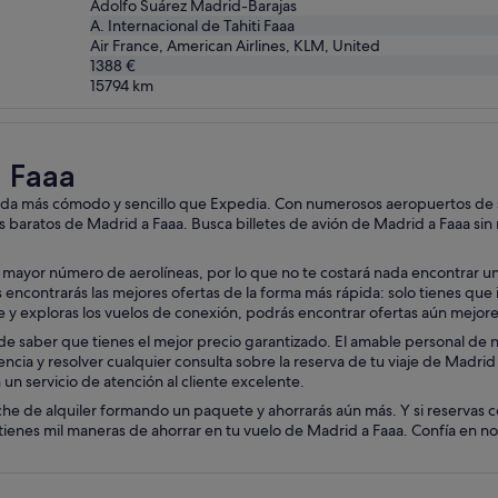
Adolfo Suárez Madrid-Barajas
A. Internacional de Tahiti Faaa
Air France, American Airlines, KLM, United
1388 €
15794
km
a Faaa
nada más cómodo y sencillo que Expedia. Con numerosos aeropuertos de sa
s baratos de Madrid a Faaa. Busca billetes de avión de Madrid a Faaa sin
mayor número de aerolíneas, por lo que no te costará nada encontrar una
ncontrarás las mejores ofertas de la forma más rápida: solo tienes que int
aje y exploras los vuelos de conexión, podrás encontrar ofertas aún mejor
e saber que tienes el mejor precio garantizado. El amable personal de nue
encia y resolver cualquier consulta sobre la reserva de tu viaje de Madrid
un servicio de atención al cliente excelente.
he de alquiler formando un paquete y ahorrarás aún más. Y si reservas c
enes mil maneras de ahorrar en tu vuelo de Madrid a Faaa. Confía en nos