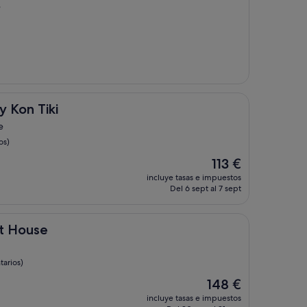
e
ki
y Kon Tiki
e
os)
El
113 €
precio
incluye tasas e impuestos
actual
Del 6 sept al 7 sept
es
de
113 €
st House
arios)
El
148 €
precio
incluye tasas e impuestos
actual