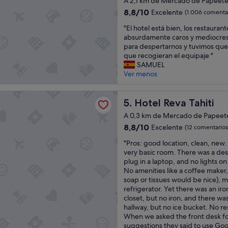
i
A 2,1 km de Mercado de Papeet
t
a
4.0 estrellas
e
r
n
8.8
8,8/10
Excelente
(1.006 comentar
n
e
e
sobre
"
u
"El hotel está bien, los restauran
e
x
10,
E
b
absurdamente caros y mediocres
t
t
Excelente,
l
i
para despertarnos y tuvimos que 
f
r
(1.006 comentarios)
h
c
que recogieran el equipaje "
r
e
o
a
SAMUEL
o
m
t
d
Ver menos
m
e
e
o
t
l
l
f
h
l
va Tahiti
e
Hotel Reva Tahiti
r
5. Hotel Reva Tahiti
e
y
s
e
f
n
A 0,3 km de Mercado de Papeet
t
n
e
i
8.8
8,8/10
Excelente
(12 comentarios
á
t
r
c
sobre
b
e
r
e
"
"Pros: good location, clean, new. 
10,
i
a
y
a
P
very basic room. There was a desk
Excelente,
e
l
s
n
r
plug in a laptop, and no lights o
(12 comentarios)
n
p
t
d
o
No amenities like a coffee maker, t
,
u
a
f
s
soap or tissues would be nice), 
l
e
t
r
:
refrigerator. Yet there was an iro
o
r
i
i
g
closet, but no iron, and there was
s
t
o
e
o
hallway, but no ice bucket. No re
r
o
n
n
o
When we asked the front desk fo
e
,
!
d
d
suggestions they said to use Goo