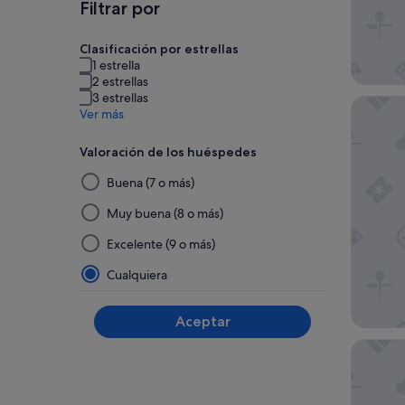
Filtrar por
Clasificación por estrellas
1 estrella
2 estrellas
3 estrellas
Maitai E
Ver más
Valoración de los huéspedes
Al
Buena (7 o más)
seleccionar
y
Muy buena (8 o más)
aplicar
Excelente (9 o más)
un
filtro
Cualquiera
de
este
Aceptar
grupo,
los
Hilton H
resultados
se
actualizarán