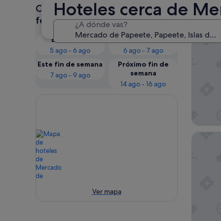
Hoteles cerca de Me
Consulta los precios para estas
Nues
fechas
¿A dónde vas?
Esta noche
Mañana
Pension 
5 ago - 6 ago
6 ago - 7 ago
Este fin de semana
Próximo fin de
semana
7 ago - 9 ago
14 ago - 16 ago
Boutique
Ver mapa