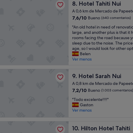
c
m
a
Hotel Tahiti Nui
8. Hotel Tahiti Nui
h
a
a
n
i
A 0,6 km de Mercado de Papeet
r
r
a
s
o
7.6
u
7,6/10
n
Bueno
(640 comentarios)
i
s
sobre
n
d
s
"
"An old hotel in need of renovati
y
10,
c
s
a
A
large, and another plus is that it 
m
Bueno,
r
t
v
n
rooms facing the road because y
e
(640 comentarios)
u
a
e
o
sleep due to the noise. The price 
d
c
f
r
l
age, so I would look for other op
i
e
f
y
d
Belen
o
r
w
,
h
Ver menos
c
o
e
v
o
r
,
r
e
t
e
y
e
rah Nui
r
e
Hotel Sarah Nui
9. Hotel Sarah Nui
s
a
s
y
l
O
u
p
A 0,8 km de Mercado de Papeet
b
i
l
n
e
a
7.2
7,2/10
Bueno
(1.003 comentarios
n
v
q
c
s
sobre
n
i
u
t
"
"Todo excelente!!!!"
i
10,
e
d
e
a
T
Gaston
c
Bueno,
e
a
l
c
o
Ver menos
r
(1.003 comentarios)
d
r
a
u
d
o
o
o
h
l
o
o
f
otel Tahiti
n
a
a
e
Hilton Hotel Tahiti
m
10. Hilton Hotel Tahiti
r
l
b
r
x
.