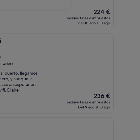
ul and assured we
o Tahiti! 10 out of
El
224 €
precio
incluye tasas e impuestos
actual
Del 10 ago al 11 ago
es
de
224 €
i
e
tarios)
al puerto, llegamos
cero, y aunque la
recieron esperar en
fi. El aire
El
236 €
precio
incluye tasas e impuestos
actual
Del 9 ago al 10 ago
es
de
236 €