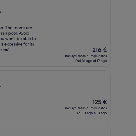
184 €
e
on. The rooms are
has a pool. Avoid
ou won't be able to
is excessive for its
El
216 €
tions"
precio
incluye tasas e impuestos
actual
Del 16 ago al 17 ago
es
de
216 €
e
)
El
125 €
precio
incluye tasas e impuestos
actual
Del 10 ago al 11 ago
es
de
125 €