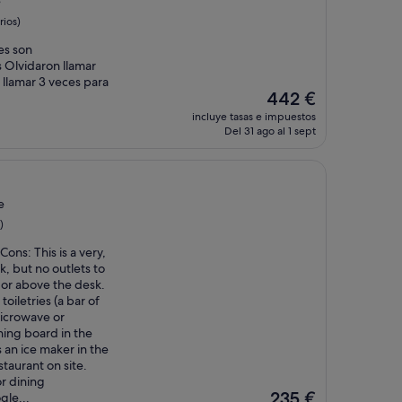
e
ios)
tes son
 Olvidaron llamar
llamar 3 veces para
El
442 €
precio
incluye tasas e impuestos
actual
Del 31 ago al 1 sept
es
de
442 €
e
)
Cons: This is a very,
, but no outlets to
n or above the desk.
oiletries (a bar of
microwave or
ning board in the
 an ice maker in the
staurant on site.
r dining
El
235 €
gle...