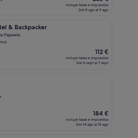
precio
incluye tasas e impuestos
actual
Del 8 ago al 9 ago
es
de
235 €
kpacker
el & Backpacker
de Papeete
ios)
El
112 €
precio
incluye tasas e impuestos
actual
Del 6 sept al 7 sept
es
de
112 €
e
El
184 €
precio
incluye tasas e impuestos
actual
Del 14 ago al 15 ago
es
de