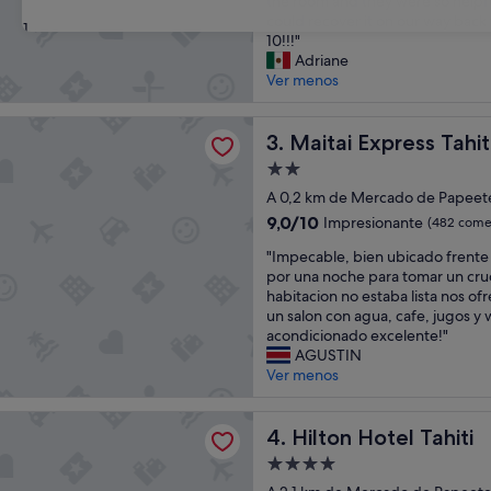
c
d
the room and they were so helpf
a
e
could recover it on our way back t
31
t
r
10!!!"
i
f
Adriane
o
u
Ver menos
n
l
w
s
xpress Tahiti
a
Maitai Express Tahiti
e
3. Maitai Express Tahit
s
r
Alojamiento
g
v
de
r
A 0,2 km de Mercado de Papeet
i
2.0 estrellas
e
c
9.0
9,0/10
Impresionante
(482 comen
a
e
sobre
"
t
"Impecable, bien ubicado frente 
a
10,
I
,
por una noche para tomar un cru
n
Impresionante,
m
a
habitacion no estaba lista nos of
d
(482 comentarios)
p
c
un salon con agua, cafe, jugos y wi
t
e
r
acondicionado excelente!"
h
c
o
AGUSTIN
e
a
s
Ver menos
h
b
s
o
l
t
s
otel Tahiti
e
Hilton Hotel Tahiti
h
4. Hilton Hotel Tahiti
t
,
e
i
Alojamiento
b
s
s
de