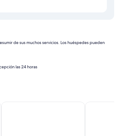
resumir de sus muchos servicios. Los huéspedes pueden
cepción las 24 horas
a trabajar con ordenador portátil y aire acondicionado, por
Polynesian Cabins by Kon Tiki
Tahiti Airport Motel
ones incluyen los siguientes: