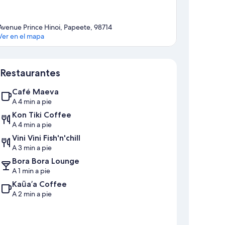
Avenue Prince Hinoi, Papeete, 98714
Ver en el mapa
Mapa
Restaurantes
Café Maeva
A 4 min a pie
Kon Tiki Coffee
A 4 min a pie
Vini Vini Fish'n'chill
A 3 min a pie
Bora Bora Lounge
A 1 min a pie
Kaūa’a Coffee
A 2 min a pie