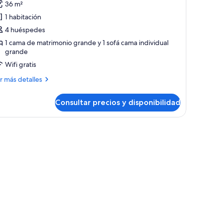
36 m²
uite
1 habitación
ignature
4 huéspedes
1 cama de matrimonio grande y 1 sofá cama individual
grande
Wifi gratis
ás
r más detalles
talles
Consultar precios y disponibilidad
ite
gnature