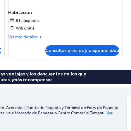
Habitación
8 huéspedes
Wifi gratis
Más
Ver más detalles
detalles
de
d
Consultar precios y disponibilidad
Habitación
 las ventajas y los descuentos de los que
turas, ¡más recompensas!
ntro. Acércate a Puerto de Papeete y Terminal de Ferry de Papeete
ompras, ve a Mercado de Papeete o Centro Comercial Tamanu.
Ver