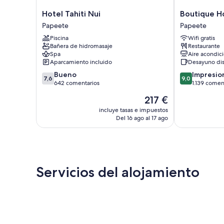
Hotel
Boutique
Hotel Tahiti Nui
Boutique Ho
Tahiti
Hotel
Papeete
Papeete
Nui
Kon
Piscina
Wifi gratis
Papeete
Tiki
Bañera de hidromasaje
Restaurante
Tahiti
Spa
Aire acondic
Papeete
Aparcamiento incluido
Desayuno di
7.6
9.0
Bueno
Impresio
7,6
9,0
sobre
sobre
642 comentarios
1.139 comen
10,
10,
El
217 €
Bueno,
Impresionante
precio
642 comentarios
1.139 comenta
incluye tasas e impuestos
actual
Del 16 ago al 17 ago
es
de
217 €
Servicios del alojamiento