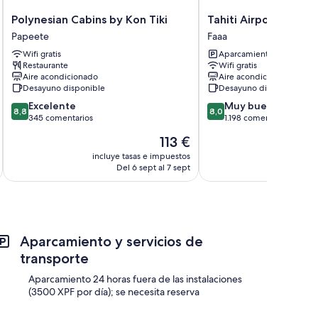
Polynesian
Tahiti
Polynesian Cabins by Kon Tiki
Tahiti Airport Motel
Cabins
Airport
Papeete
Faaa
by
Motel
Wifi gratis
Aparcamiento incluido
Kon
Faaa
Restaurante
Wifi gratis
Tiki
Aire acondicionado
Aire acondicionado
Papeete
Desayuno disponible
Desayuno disponible
8.8
8.0
Excelente
Muy bueno
8,8
8,0
sobre
sobre
345 comentarios
1.198 comentarios
10,
10,
El
113 €
Excelente,
Muy
precio
345 comentarios
bueno,
incluye tasas e impuestos
incluye
actual
Del 6 sept al 7 sept
D
1.198 comentarios
es
de
113 €
Aparcamiento y servicios de
transporte
Aparcamiento 24 horas fuera de las instalaciones
(3500 XPF por día); se necesita reserva