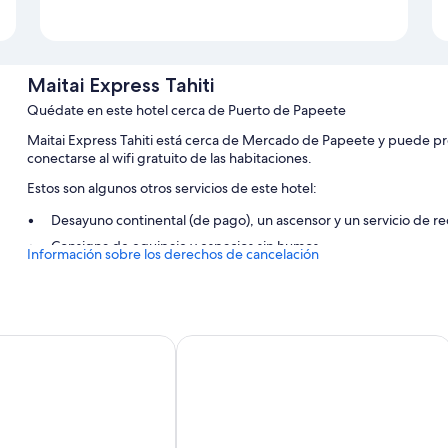
Maitai Express Tahiti
Quédate en este hotel cerca de Puerto de Papeete
Maitai Express Tahiti está cerca de Mercado de Papeete y puede p
conectarse al wifi gratuito de las habitaciones.
Estos son algunos otros servicios de este hotel:
Desayuno continental (de pago), un ascensor y un servicio de re
Consigna de equipaje y espacios sin humos
Información sobre los derechos de cancelación
Características de la habitación
Las 63 habitaciones tienen características que incluyen espacios par
no hablar de comodidades tales como wifi gratis y cajas fuertes.
l Kon Tiki Tahiti
Hotel Sarah Nui
Además, otros de los servicios que encontrarás en todas las habitaci
Baños con duchas
Televisiones LCD de 110 cm con canales por cable
Armarios o roperos, servicio de limpieza diario y teléfonos