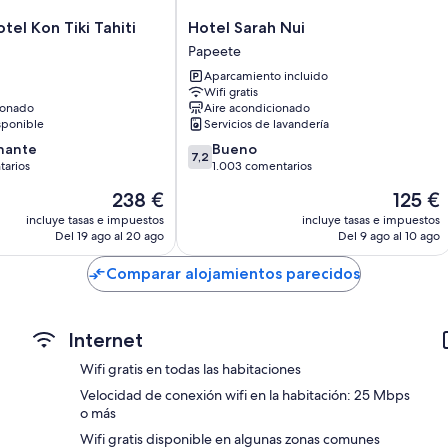
Hotel
tel Kon Tiki Tahiti
Hotel Sarah Nui
Sarah
Papeete
Nui
Aparcamiento incluido
Papeete
Wifi gratis
ionado
Aire acondicionado
sponible
Servicios de lavandería
7.2
nante
Bueno
7,2
sobre
tarios
1.003 comentarios
10,
El
El
238 €
125 €
,
Bueno,
precio
precio
rios
1.003 comentarios
incluye tasas e impuestos
incluye tasas e impuestos
actual
actual
Del 19 ago al 20 ago
Del 9 ago al 10 ago
es
es
de
de
Comparar alojamientos parecidos
238 €
125 €
Internet
Wifi gratis en todas las habitaciones
Velocidad de conexión wifi en la habitación: 25 Mbps
o más
Wifi gratis disponible en algunas zonas comunes