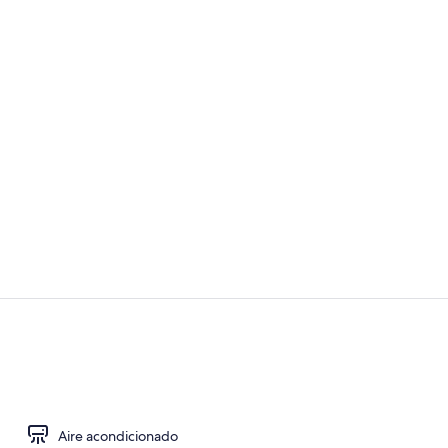
Suite Signatu
Desayuno dia
Aire acondicionado