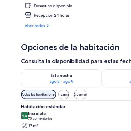
Desayuno disponible
Suite Signatu
Recepción 24 horas
Abrir todos
Opciones de la habitación
Consulta la disponibilidad para estas fec
Consulta la disponibilidad para esta noche, ago 8 - 
Consulta la d
Esta noche
ago 8 - ago 9
Filtros
Todas las habitaciones
1 cama
2 camas
disponibles
Abrir
Una habitación de hotel modern
para
7
Habitación estándar
todas
las
Increíble
las
9,0
habitaciones
9,0 de 10
(75 comentarios)
75 comentarios
fotos
17 m²
de