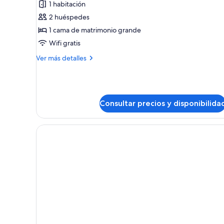
1 habitación
Habitación
2 huéspedes
estándar
1 cama de matrimonio grande
Wifi gratis
Más
Ver más detalles
detalles
de
Habitación
estándar
Consultar precios y disponibilida