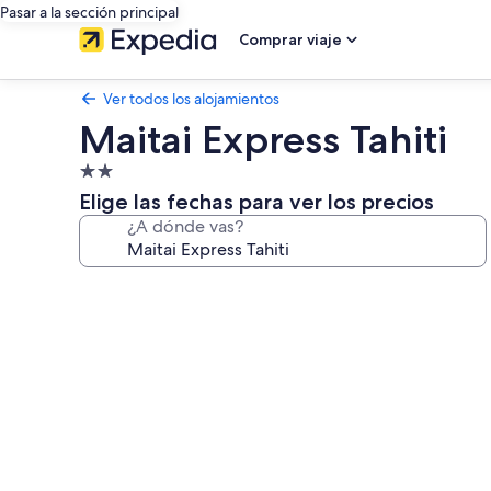
Pasar a la sección principal
Comprar viaje
Ver todos los alojamientos
Maitai Express Tahiti
Alojamiento
de
Elige las fechas para ver los precios
2.0 estrellas
¿A dónde vas?
Galería
de
imágenes
de
Maitai
Express
Tahiti