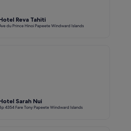
Hotel Reva Tahiti
Ave du Prince Hinoi Papeete Windward Islands
tel Sarah Nui
Hotel Sarah Nui
Bp 4354 Fare Tony Papeete Windward Islands
hiti Airport Motel