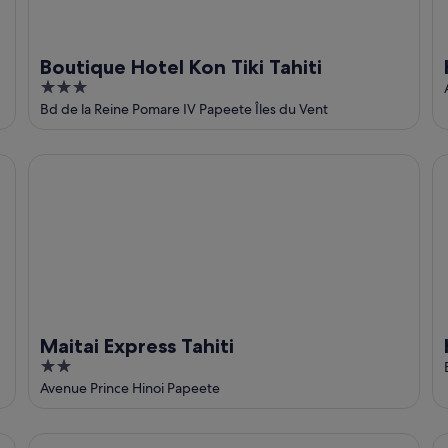
Boutique Hotel Kon Tiki Tahiti
3
out
Bd de la Reine Pomare IV Papeete Îles du Vent
of
5
Maitai Express Tahiti
Ho
Maitai Express Tahiti
2
out
Avenue Prince Hinoi Papeete
of
5
InterContinental Resort Tahiti by IHG
Ta