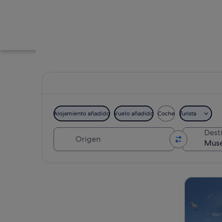
Alojamiento añadido
Vuelo añadido
Coche
Turista
Origen
Dest
Primer plano de cue
Ver mapa
Visitas gu