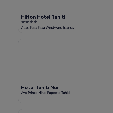
de
ago
-
semana,
9
14
ago
ago
Hilton Hotel Tahiti
-
4
16
out
Auae Faaa Faaa Windward Islands
ago
of
5
Hotel Tahiti Nui
Hotel Tahiti Nui
Ave Prince Hinoi Papeete Tahiti
Polynesian Cabins by Kon Tiki