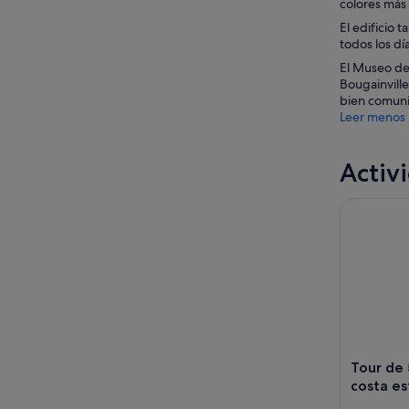
colores más 
El edificio 
todos los dí
El Museo de 
Bougainville
bien comuni
Leer menos
Activ
Tour de 5 h
Tour de 5
costa es