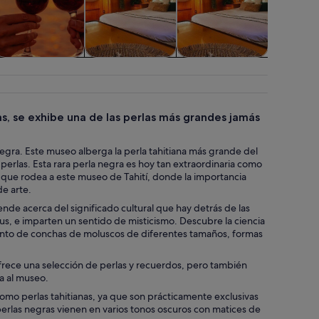
Actividades
Bodas y lunas de
Excursiones de
Aventur
acuáticas
miel
festivos y de
aire l
temporada
s, se exhibe una de las perlas más grandes jamás
a Negra. Este museo alberga la perla tahitiana más grande del
perlas. Esta rara perla negra es hoy tan extraordinaria como
smo que rodea a este museo de Tahití, donde la importancia
de arte.
nde acerca del significado cultural que hay detrás de las
tus, e imparten un sentido de misticismo. Descubre la ciencia
njunto de conchas de moluscos de diferentes tamaños, formas
s ofrece una selección de perlas y recuerdos, pero también
a al museo.
como perlas tahitianas, ya que son prácticamente exclusivas
as perlas negras vienen en varios tonos oscuros con matices de