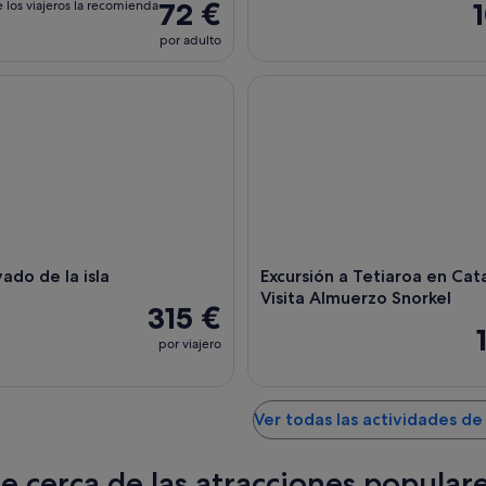
72 €
 los viajeros la recomienda
por adulto
o de la isla
Excursión a Tetiaroa en Catam
vado de la isla
Excursión a Tetiaroa en Cat
Visita Almuerzo Snorkel
315 €
por viajero
Ver todas las actividades d
te cerca de las atracciones popular