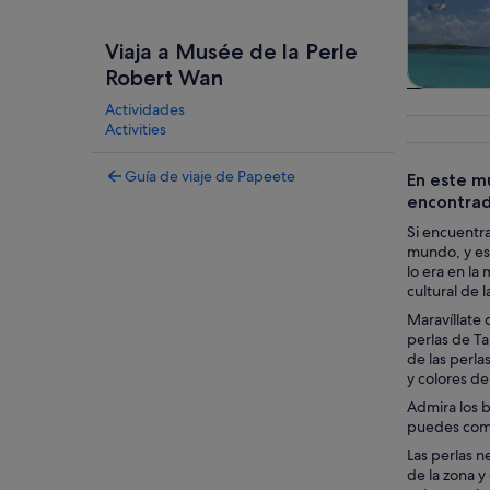
Viaja a Musée de la Perle
Robert Wan
Visitas gu
Actividades
excursio
Activities
un d
Guía de viaje de Papeete
En este m
encontrad
Si encuentra
mundo, y es 
lo era en la
cultural de l
Maravíllate 
perlas de Ta
de las perla
y colores d
Admira los b
puedes comp
Las perlas n
de la zona y