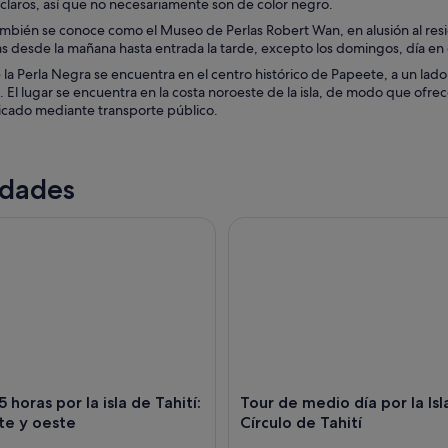
claros, así que no necesariamente son de color negro.
también se conoce como el Museo de Perlas Robert Wan, en alusión al resi
as desde la mañana hasta entrada la tarde, excepto los domingos, día en q
la Perla Negra se encuentra en el centro histórico de Papeete, a un lad
. El lugar se encuentra en la costa noroeste de la isla, de modo que ofre
cado mediante transporte público.
idades
oras por la isla de Tahití: costa este y oeste
Tour de medio día por la Isla de
 horas por la isla de Tahití:
Tour de medio día por la Isl
te y oeste
Círculo de Tahití