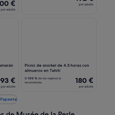
100 €
por adulto
por adulto
arán Visita Almuerzo Snorkel
Picnic de snorkel de 4,5 horas con almuerzo en Tahi
amarán
Picnic de snorkel de 4,5 horas con
almuerzo en Tahití
193 €
180 €
El
100 %
de los viajeros la
recomienda
por adulto
por adulto
e Papeete
es de Musée de la Perle