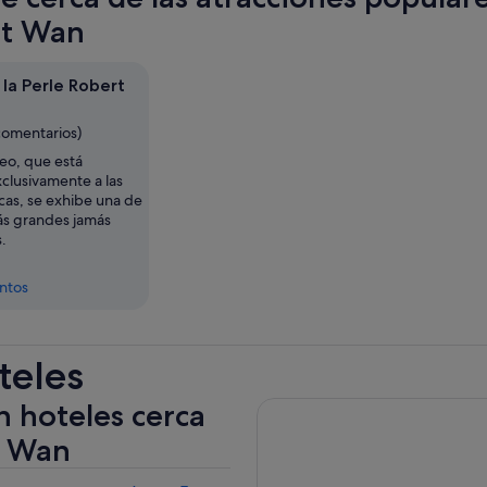
rt Wan
la Perle Robert
comentarios)
eo, que está
clusivamente a las
cas, se exhibe una de
más grandes jamás
.
entos
teles
n hoteles cerca
t Wan