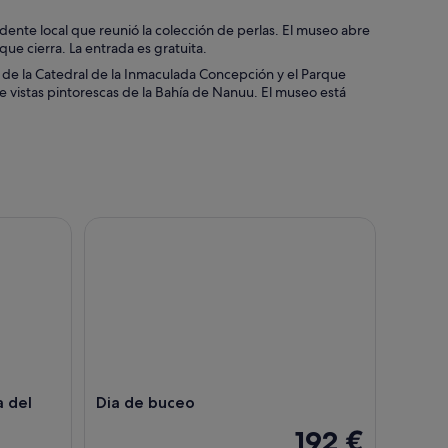
dente local que reunió la colección de perlas. El museo abre
ue cierra. La entrada es gratuita.
o de la Catedral de la Inmaculada Concepción y el Parque
ce vistas pintorescas de la Bahía de Nanuu. El museo está
l Círculo de Tahití
Dia de buceo
a del
Dia de buceo
192 €