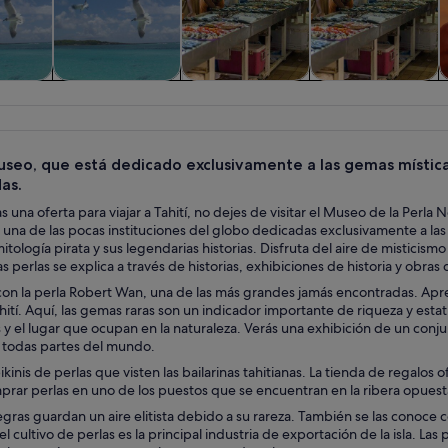
iadas y
Visitas acuáticas y
Visitas privadas y
Historia y cultura
nes de
cruceros
personalizadas
ía
useo, que está dedicado exclusivamente a las gemas mística
as.
s una oferta para viajar a Tahití, no dejes de visitar el Museo de la Perl
una de las pocas instituciones del globo dedicadas exclusivamente a las 
 mitología pirata y sus legendarias historias. Disfruta del aire de mistici
as perlas se explica a través de historias, exhibiciones de historia y obras 
con la perla Robert Wan, una de las más grandes jamás encontradas. Apre
hití. Aquí, las gemas raras son un indicador importante de riqueza y esta
s y el lugar que ocupan en la naturaleza. Verás una exhibición de un co
e todas partes del mundo.
ikinis de perlas que visten las bailarinas tahitianas. La tienda de regalo
rar perlas en uno de los puestos que se encuentran en la ribera opuest
egras guardan un aire elitista debido a su rareza. También se las conoce 
 el cultivo de perlas es la principal industria de exportación de la isla. L