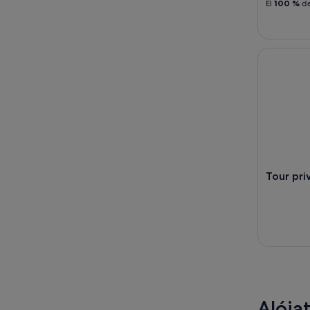
El
100 %
de
Tour privad
Tour pri
Alója