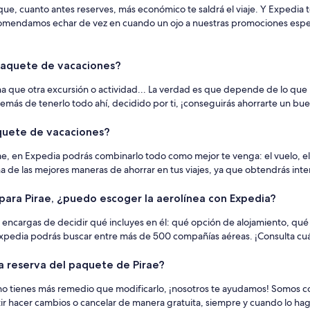
e, cuanto antes reserves, más económico te saldrá el viaje. Y Expedia t
recomendamos echar de vez en cuando un ojo a nuestras promociones especi
 paquete de vacaciones?
guna que otra excursión o actividad... La verdad es que depende de lo que 
más de tenerlo todo ahí, decidido por ti, ¡conseguirás ahorrarte un buen
aquete de vacaciones?
irae, en Expedia podrás combinarlo todo como mejor te venga: el vuelo, el
a de las mejores maneras de ahorrar en tus viajes, ya que obtendrás int
para Pirae, ¿puedo escoger la aerolínea con Expedia?
 encargas de decidir qué incluyes en él: qué opción de alojamiento, qué ex
 Expedia podrás buscar entre más de 500 compañías aéreas. ¡Consulta cuál
 la reserva del paquete de Pirae?
y no tienes más remedio que modificarlo, ¡nosotros te ayudamos! Somos c
r hacer cambios o cancelar de manera gratuita, siempre y cuando lo haga