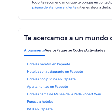
todo, te recomendamos que te pongas en contacto co
página de atención al cliente
si tienes alguna duda.
Te acercamos a un mundo d
Alojamiento
Vuelos
Paquetes
Coches
Actividades
E
Hoteles baratos en Papeete
n
E
Hoteles con restaurante en Papeete
l
n
a
E
Hoteles con piscina en Papeete
l
c
n
a
e
E
Apartamentos en Papeete
l
c
q
n
a
e
E
Hoteles cerca de Musée de la Perle Robert Wan
u
l
c
q
n
e
a
e
E
Punaauia hoteles
u
l
a
c
q
n
e
a
b
e
E
B&B en Papeete
u
l
a
c