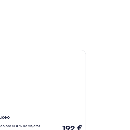
ceo
buceo
192 €
do por el
0
% de viajeros