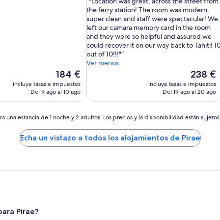
"Location was great, across the street from
10,
the ferry station! The room was modern,
Impresionante,
super clean and staff were spectacular! We
ios)
(1.138 comentarios)
left our camara memory card in the room
and they were so helpful and assured we
could recover it on our way back to Tahiti! 1
out of 10!!!"
Ver menos
El
El
184 €
238 €
precio
precio
incluye tasas e impuestos
incluye tasas e impuestos
actual
actual
Del 9 ago al 10 ago
Del 19 ago al 20 ago
es
es
de
de
184 €
238 €
a una estancia de 1 noche y 2 adultos. Los precios y la disponibilidad están sujeto
Echa un vistazo a todos los alojamientos de Pirae
ara Pirae?