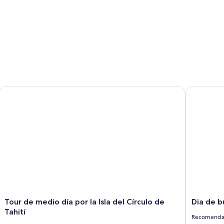
te
Tour de medio día por la Isla del Círculo de Tahití
Dia de bu
Tour de medio día por la Isla del Círculo de
Dia de 
Tahití
Recomenda