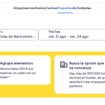
Alojamientos
Vuelos
Coches
Paquetes
Actividades
no
Fechas
Agrupa elementos
Busca la opción que
te convenza
Ahorra hasta 250 € por
reservar un vuelo con un
Hay más de 300 000 ho
hotel.*
de todo el mundo, así q
será fácil crear el paque
perfecto.