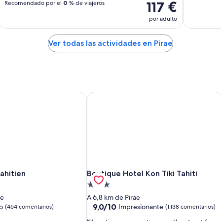
117 €
Recomendado por el
0
% de viajeros
por adulto
Ver todas las actividades en Pirae
ahitien
Boutique Hotel Kon Tiki Tahiti
ahitien
Boutique Hotel Kon Tiki Tahiti
ahitien
Boutique Hotel Kon Tiki Tahiti
Alojamiento
de
ae
A 6,8 km de Pirae
3.0 estrellas
9.0
9,0/10
o
Impresionante
(464 comentarios)
(1.138 comentarios)
sobre