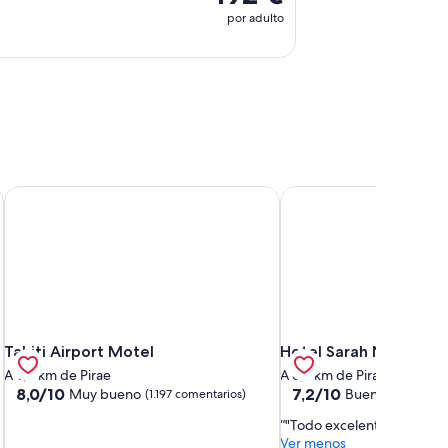
por adulto
Tahiti Airport Motel
Hotel Sarah Nui
Tahiti Airport Motel
Hotel Sarah Nui
Tahiti Airport Motel
Hotel Sarah Nui
A 9,8 km de Pirae
A 6,9 km de Pirae
8.0
7.2
8,0/10
7,2/10
Muy bueno
Bueno
(1.197 comentarios)
(1.003 com
sobre
sobre
"Todo excelente!!!!"
10,
10,
Ver menos
Muy
Bueno,