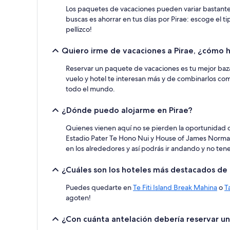
estancia
Los paquetes de vacaciones pueden variar bastante en
de
buscas es ahorrar en tus días por Pirae: escoge el t
1 noche
pellizco!
y
2 adultos.
Los
Quiero irme de vacaciones a Pirae, ¿cómo 
precios
y
Reservar un paquete de vacaciones es tu mejor baza 
la
vuelo y hotel te interesan más y de combinarlos co
disponibilidad
todo el mundo.
están
sujetos
¿Dónde puedo alojarme en Pirae?
a
cambios.
Quienes vienen aquí no se pierden la oportunidad 
Pueden
Estadio Pater Te Hono Nui y House of James Norman H
aplicarse
en los alrededores y así podrás ir andando y no te
términos
y
¿Cuáles son los hoteles más destacados de 
condiciones
adicionales.
Puedes quedarte en
Te Fiti Island Break Mahina
o
T
agoten!
¿Con cuánta antelación debería reservar un 