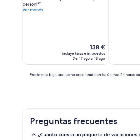
10,
person!"
(64 comentarios)
Bueno,
Ver menos
(464 comentar
El
138 €
precio
incluye tasas e impuestos
actual
Del 17 ago al 18 ago
es
de
138 €
Precio
Precio más bajo por noche encontrado en las últimas 24 horas par
más
bajo
por
noche
encontrado
en
las
Preguntas frecuentes
últimas
24 horas
para
¿Cuánto cuesta un paquete de vacaciones p
una