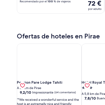
72 €
Recomendado por el
100
% de viajeros
por adulto
Ofertas de hoteles en Pirae
Pension Pare Lodge Tahiti
Hotel Royal T
Pension Pare Lodge Tahiti
Hotel Royal T
Pension Pare Lodge Tahiti
Hotel Royal T
Alojamiento
A 5,1 km de Pirae
9.2
9,2/10
Impresionante
(64 comentarios)
de
A 5,8 km de Pir
sobre
3.0 estrellas
7.8
7,8/10
Buen
"We received a wonderful service and the
10,
sobre
host is an extremelly nice and friendly
Impresionante,