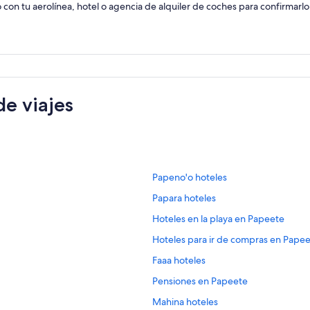
n tu aerolínea, hotel o agencia de alquiler de coches para confirmarlo
e viajes
E
Papeno'o hoteles
n
E
Papara hoteles
l
n
a
E
Hoteles en la playa en Papeete
l
c
n
a
e
E
Hoteles para ir de compras en Pape
l
c
q
n
a
e
E
Faaa hoteles
u
l
c
q
n
e
a
e
E
Pensiones en Papeete
u
l
a
c
q
n
e
a
b
e
E
Mahina hoteles
u
l
a
c