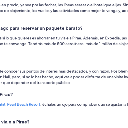
 precio, ya sea por las fechas, las líneas aéreas o el hotel que elijas. Si
ipo de alojamiento, los vuelos y las actividades como mejor te venga y, ad
hago para reservar un paquete barato?
si lo que quieres es ahorrar en tu viaje a Pirae. Además, en Expedia, ¡es
mo te convenga. Tendrás más de 500 aerolíneas, más de 1 millón de aloja
de conocer sus puntos de interés más destacados, y con razón. Posiblem
all, pero, si no lo has hecho, aquí vas a poder disfrutar de una visita 
ner que depender del transporte público.
Pirae?
ahiti Pearl Beach Resort
, échales un ojo para comprobar que se ajustan a 
viaje a Pirae?