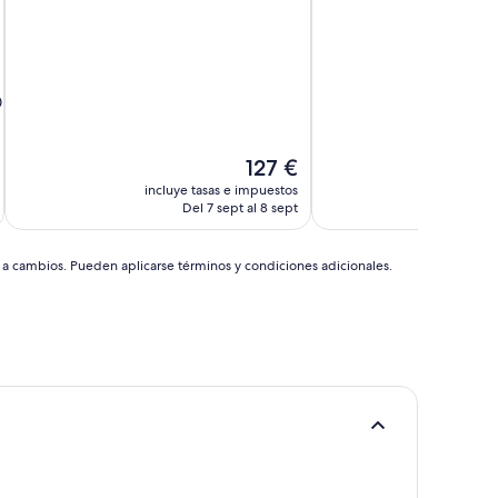
bueno,
(1.003 comentarios)
(1.197 comentarios)
0
El
127 €
precio
incluye tasas e impuestos
incluye
actual
Del 7 sept al 8 sept
es
de
127 €
s a cambios. Pueden aplicarse términos y condiciones adicionales.