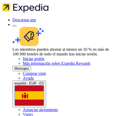
Descargar app
Los miembros pueden ahorrar al menos un 10 % en más de
100 000 hoteles de todo el mundo tras iniciar sesión.
Iniciar sesión
Más información sobre Expedia Rewards
Mensajes
Comprar viaje
Ayuda
español · EUR · ES
Anunciar alojamiento
Viajes