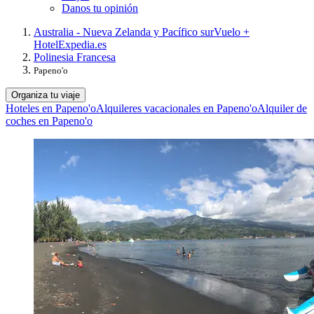
Danos tu opinión
Australia - Nueva Zelanda y Pacífico sur
Vuelo +
Hotel
Expedia.es
Polinesia Francesa
Papeno'o
Organiza tu viaje
Hoteles en Papeno'o
Alquileres vacacionales en Papeno'o
Alquiler de
coches en Papeno'o