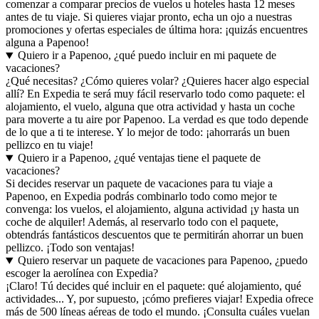
comenzar a comparar precios de vuelos u hoteles hasta 12 meses
antes de tu viaje. Si quieres viajar pronto, echa un ojo a nuestras
promociones y ofertas especiales de última hora: ¡quizás encuentres
alguna a Papenoo!
Quiero ir a Papenoo, ¿qué puedo incluir en mi paquete de
vacaciones?
¿Qué necesitas? ¿Cómo quieres volar? ¿Quieres hacer algo especial
allí? En Expedia te será muy fácil reservarlo todo como paquete: el
alojamiento, el vuelo, alguna que otra actividad y hasta un coche
para moverte a tu aire por Papenoo. La verdad es que todo depende
de lo que a ti te interese. Y lo mejor de todo: ¡ahorrarás un buen
pellizco en tu viaje!
Quiero ir a Papenoo, ¿qué ventajas tiene el paquete de
vacaciones?
Si decides reservar un paquete de vacaciones para tu viaje a
Papenoo, en Expedia podrás combinarlo todo como mejor te
convenga: los vuelos, el alojamiento, alguna actividad ¡y hasta un
coche de alquiler! Además, al reservarlo todo con el paquete,
obtendrás fantásticos descuentos que te permitirán ahorrar un buen
pellizco. ¡Todo son ventajas!
Quiero reservar un paquete de vacaciones para Papenoo, ¿puedo
escoger la aerolínea con Expedia?
¡Claro! Tú decides qué incluir en el paquete: qué alojamiento, qué
actividades... Y, por supuesto, ¡cómo prefieres viajar! Expedia ofrece
más de 500 líneas aéreas de todo el mundo. ¡Consulta cuáles vuelan