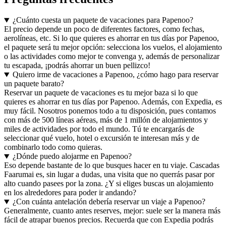
¿Cuánto cuesta un paquete de vacaciones para Papenoo?
El precio depende un poco de diferentes factores, como fechas,
aerolíneas, etc. Si lo que quieres es ahorrar en tus días por Papenoo,
el paquete será tu mejor opción: selecciona los vuelos, el alojamiento
o las actividades como mejor te convenga y, además de personalizar
tu escapada, ¡podrás ahorrar un buen pellizco!
Quiero irme de vacaciones a Papenoo, ¿cómo hago para reservar
un paquete barato?
Reservar un paquete de vacaciones es tu mejor baza si lo que
quieres es ahorrar en tus días por Papenoo. Además, con Expedia, es
muy fácil. Nosotros ponemos todo a tu disposición, pues contamos
con más de 500 líneas aéreas, más de 1 millón de alojamientos y
miles de actividades por todo el mundo. Tú te encargarás de
seleccionar qué vuelo, hotel o excursión te interesan más y de
combinarlo todo como quieras.
¿Dónde puedo alojarme en Papenoo?
Eso depende bastante de lo que busques hacer en tu viaje. Cascadas
Faarumai es, sin lugar a dudas, una visita que no querrás pasar por
alto cuando pasees por la zona. ¿Y si eliges buscas un alojamiento
en los alrededores para poder ir andando?
¿Con cuánta antelación debería reservar un viaje a Papenoo?
Generalmente, cuanto antes reserves, mejor: suele ser la manera más
fácil de atrapar buenos precios. Recuerda que con Expedia podrás