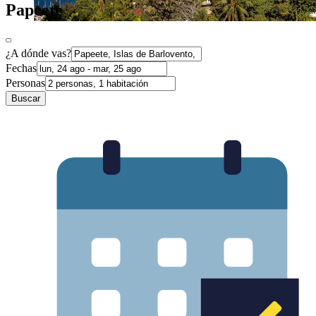
Papeete
¿A dónde vas?
Fechas
Personas
Buscar