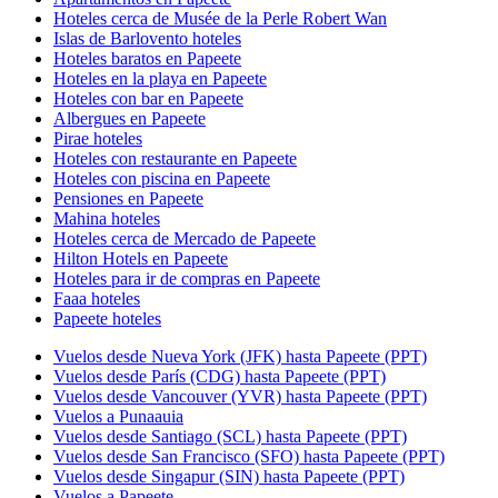
Hoteles cerca de Musée de la Perle Robert Wan
Islas de Barlovento hoteles
Hoteles baratos en Papeete
Hoteles en la playa en Papeete
Hoteles con bar en Papeete
Albergues en Papeete
Pirae hoteles
Hoteles con restaurante en Papeete
Hoteles con piscina en Papeete
Pensiones en Papeete
Mahina hoteles
Hoteles cerca de Mercado de Papeete
Hilton Hotels en Papeete
Hoteles para ir de compras en Papeete
Faaa hoteles
Papeete hoteles
Vuelos desde Nueva York (JFK) hasta Papeete (PPT)
Vuelos desde París (CDG) hasta Papeete (PPT)
Vuelos desde Vancouver (YVR) hasta Papeete (PPT)
Vuelos a Punaauia
Vuelos desde Santiago (SCL) hasta Papeete (PPT)
Vuelos desde San Francisco (SFO) hasta Papeete (PPT)
Vuelos desde Singapur (SIN) hasta Papeete (PPT)
Vuelos a Papeete