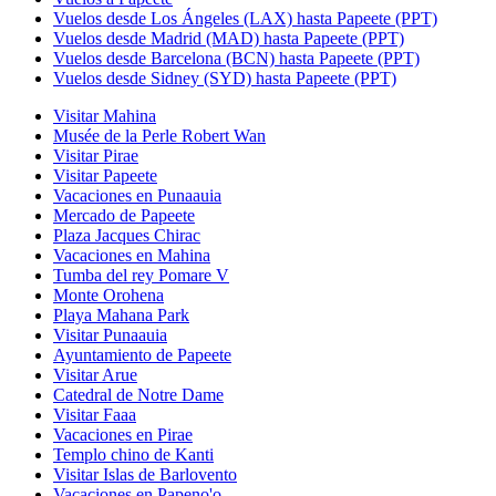
Vuelos desde Los Ángeles (LAX) hasta Papeete (PPT)
Vuelos desde Madrid (MAD) hasta Papeete (PPT)
Vuelos desde Barcelona (BCN) hasta Papeete (PPT)
Vuelos desde Sidney (SYD) hasta Papeete (PPT)
Visitar Mahina
Musée de la Perle Robert Wan
Visitar Pirae
Visitar Papeete
Vacaciones en Punaauia
Mercado de Papeete
Plaza Jacques Chirac
Vacaciones en Mahina
Tumba del rey Pomare V
Monte Orohena
Playa Mahana Park
Visitar Punaauia
Ayuntamiento de Papeete
Visitar Arue
Catedral de Notre Dame
Visitar Faaa
Vacaciones en Pirae
Templo chino de Kanti
Visitar Islas de Barlovento
Vacaciones en Papeno'o