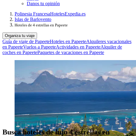
Danos tu opinión
Polinesia Francesa
Hoteles
Expedia.es
Islas de Barlovento
Hoteles de 4 estrellas en Papeete
Organiza tu viaje
Guía de viaje de Papeete
Hoteles en Papeete
Alquileres vacacionales
en Papeete
Vuelos a Papeete
Actividades en Papeete
Alquiler de
coches en Papeete
Paquetes de vacaciones en Papeete
Busca hoteles de lujo 4 estrellas en