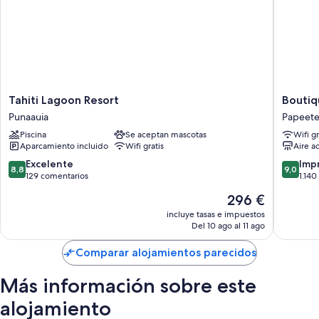
También te encantarán estos servicios:
Una piscina al aire libre con tumbonas y sombrillas
Aparcamiento gratis
Desayuno bufé (de pago), servicio de cuidado infantil (de pago) y
salas de reuniones
Tahiti
Boutiqu
Tahiti Lagoon Resort
Boutiq
Servicios de conserjería, servicio de celebración de bodas y un
Lagoon
Hotel
servicio de recepción las 24 horas
Punaauia
Papeet
Resort
Kon
Los viajeros suelen hablar muy bien de aspectos como la amabilidad
Piscina
Se aceptan mascotas
Wifi gr
Punaauia
Tiki
del personal
Aparcamiento incluido
Wifi gratis
Aire a
Tahiti
Papeete
8.8
9.0
Excelente
Imp
8,8
9,0
Características de la habitación
sobre
sobre
129 comentarios
1.140
10,
10,
Las 120 habitaciones ofrecen comodidades que incluyen un servicio de
El
296 €
Excelente,
Impresi
habitaciones las 24 horas y sábanas de alta calidad, además de otros
precio
129 comentarios
1.140 co
incluye tasas e impuestos
detalles, como balcones amueblados y cajas fuertes con capacidad para
actual
Del 10 ago al 11 ago
un portátil. Los viajeros suelen destacar especialmente la limpieza de las
es
habitaciones del alojamiento.
de
Comparar alojamientos parecidos
296 €
Además, otros de los servicios de los que disfrutarás incluyen los
siguientes:
Más información sobre este
Artículos de higiene personal gratuitos y secadores de pelo
alojamiento