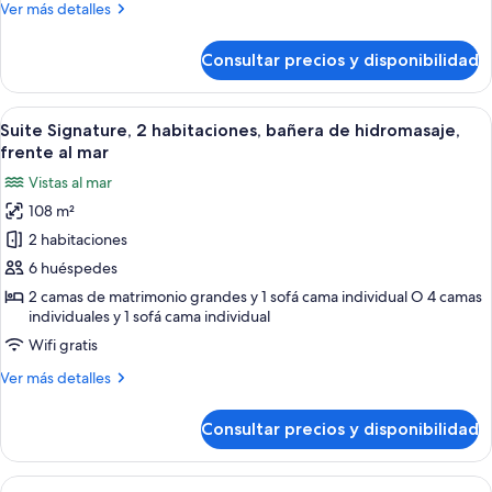
de
Más
Ver más detalles
hidromasaje,
detalles
de
frente
Consultar precios y disponibilidad
Suite
al
Signature,
mar
1
Abrir
Un dormitorio moderno con una cama 
19
habitación,
Suite Signature, 2 habitaciones, bañera de hidromasaje,
todas
bañera
frente al mar
de
las
Vistas al mar
hidromasaje,
fotos
frente
108 m²
de
al
2 habitaciones
Suite
mar
Signature,
6 huéspedes
2
2 camas de matrimonio grandes y 1 sofá cama individual O 4 camas
individuales y 1 sofá cama individual
habitaciones,
bañera
Wifi gratis
de
Más
Ver más detalles
hidromasaje,
detalles
de
frente
Consultar precios y disponibilidad
Suite
al
Signature,
mar
2
Abrir
Una sala de estar moderna con un sofá