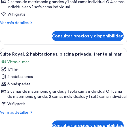
Signature,
2 camas de matrimonio grandes y 1 sofá cama individual O 4 camas
2
individuales y 1 sofá cama individual
habitaciones,
Wifi gratis
cocina,
Más
Ver más detalles
frente
detalles
al
de
Consultar precios y disponibilidad
Suite
mar
Signature,
2
Abrir
Habitación de hotel moderna con una c
12
habitaciones,
Suite Royal, 2 habitaciones, piscina privada, frente al mar
todas
cocina,
Vistas al mar
frente
las
al
174 m²
fotos
mar
de
2 habitaciones
Suite
6 huéspedes
Royal,
2 camas de matrimonio grandes y 1 sofá cama individual O 1 cama
2
de matrimonio grande, 2 camas individuales y 1 sofá cama individual
habitaciones,
Wifi gratis
piscina
Más
Ver más detalles
privada,
detalles
frente
de
Consultar precios y disponibilidad