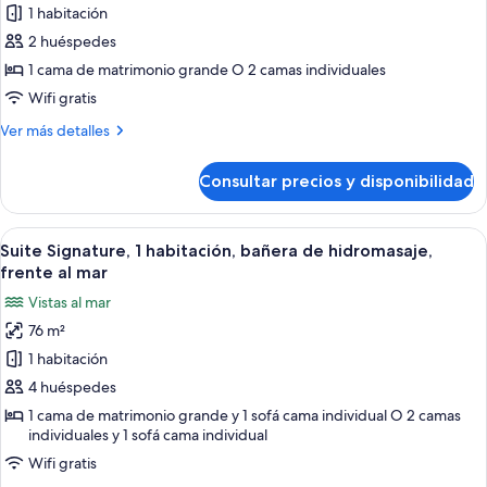
de
1 habitación
Habitación
2 huéspedes
Signature,
1 cama de matrimonio grande O 2 camas individuales
bañera
Wifi gratis
de
Más
Ver más detalles
hidromasaje,
detalles
frente
de
Consultar precios y disponibilidad
al
Habitación
Signature,
mar
bañera
Abrir
Una sala de estar moderna con un sofá
19
de
Suite Signature, 1 habitación, bañera de hidromasaje,
todas
hidromasaje,
frente al mar
frente
las
Vistas al mar
al
fotos
mar
76 m²
de
1 habitación
Suite
Signature,
4 huéspedes
1
1 cama de matrimonio grande y 1 sofá cama individual O 2 camas
individuales y 1 sofá cama individual
habitación,
bañera
Wifi gratis