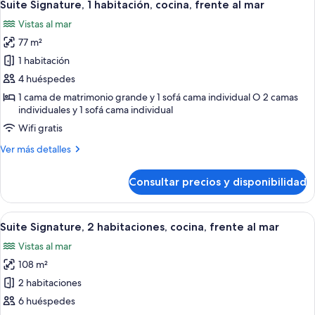
15
habitaciones,
Suite Signature, 1 habitación, cocina, frente al mar
todas
bañera
Vistas al mar
de
las
hidromasaje,
77 m²
fotos
frente
de
1 habitación
al
Suite
mar
4 huéspedes
Signature,
1 cama de matrimonio grande y 1 sofá cama individual O 2 camas
1
individuales y 1 sofá cama individual
habitación,
Wifi gratis
cocina,
Más
Ver más detalles
frente
detalles
al
de
Consultar precios y disponibilidad
Suite
mar
Signature,
1
Abrir
Una cocina moderna con refrigerador,
15
habitación,
Suite Signature, 2 habitaciones, cocina, frente al mar
todas
cocina,
Vistas al mar
frente
las
al
108 m²
fotos
mar
de
2 habitaciones
Suite
6 huéspedes