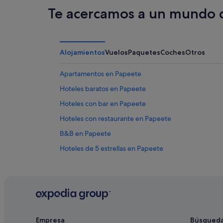
Te acercamos a un mundo d
Alojamientos
Vuelos
Paquetes
Coches
Otros
Apartamentos en Papeete
Hoteles baratos en Papeete
Hoteles con bar en Papeete
Hoteles con restaurante en Papeete
B&B en Papeete
Hoteles de 5 estrellas en Papeete
Punaauia hoteles
Pirae hoteles
Hoteles en la playa en Papeete
Papeno'o hoteles
Empresa
Búsqued