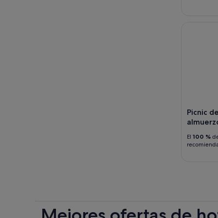
Picnic de 
Picnic d
almuerzo
El
100 %
de
recomiend
Mejores ofertas de ho