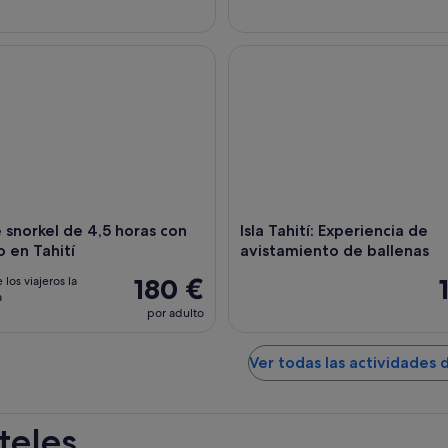
snorkel de 4,5 horas con almuerzo en Tahití
Isla Tahití: Experiencia de avi
e snorkel de 4,5 horas con
Isla Tahití: Experiencia de
 en Tahití
avistamiento de ballenas
180 €
 los viajeros la
a
por adulto
Ver todas las actividades 
teles