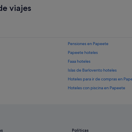
e viajes
Pensiones en Papeete
Papeete hoteles
Faaa hoteles
Islas de Barlovento hoteles
Hoteles para ir de compras en Pap
Hoteles con piscina en Papeete
Hoteles cerca de Mercado de Pap
Mahina hoteles
Albergues en Papeete
Arue hoteles
as
Políticas