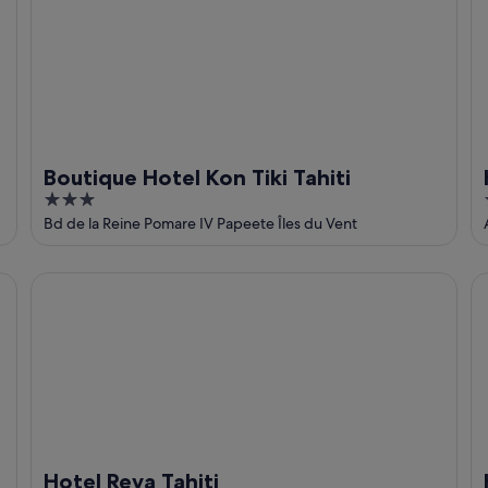
Boutique Hotel Kon Tiki Tahiti
3
out
Bd de la Reine Pomare IV Papeete Îles du Vent
of
5
Hotel Reva Tahiti
Ho
Hotel Reva Tahiti