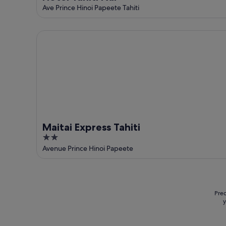
Ave Prince Hinoi Papeete Tahiti
Maitai Express Tahiti
Maitai Express Tahiti
2
out
Avenue Prince Hinoi Papeete
of
5
Prec
y