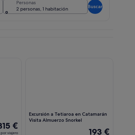
Personas
Buscar
2 personas, 1 habitación
odeada de palmeras bajo un cielo azul despejado.
Excursión a Tetiaroa en Catamarán Visita Almuerz
Excursión a Tetiaroa en Catamarán
Visita Almuerzo Snorkel
315 €
193 €
por viajero