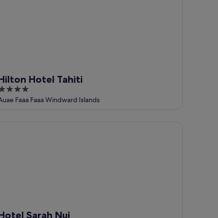
Hilton Hotel Tahiti
4
out
Auae Faaa Faaa Windward Islands
of
5
tel Sarah Nui
Hotel Sarah Nui