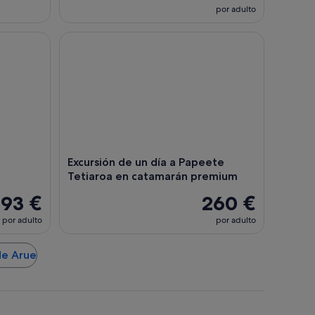
por adulto
stamiento de ballenas
Excursión de un día a Papeete Tetiaroa en catama
Excursión de un día a Papeete
Tetiaroa en catamarán premium
193 €
260 €
por adulto
por adulto
de Arue