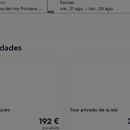
ino
Fechas
vie., 21 ago. - lun., 24 ago.
Una pequeña torre de piedra con techo rojo y puerta de madera, r
idades
ceo
Tour privado de la isla
buceo
Tour privado de la isla
192 €
por adulto