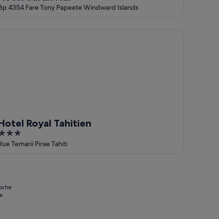
Bp 4354 Fare Tony Papeete Windward Islands
tel Royal Tahitien
Hotel Royal Tahitien
3
out
Rue Temarii Pirae Tahiti
of
5
noche
se