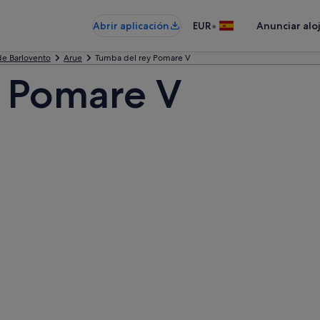
•
Abrir aplicación
EUR
Anunciar alo
 de Barlovento
Arue
Tumba del rey Pomare V
y Pomare V