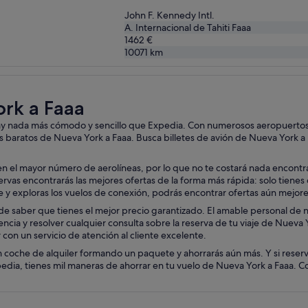
John F. Kennedy Intl.
A. Internacional de Tahiti Faaa
1462 €
10071
km
ork a Faaa
hay nada más cómodo y sencillo que Expedia. Con numerosos aeropuertos d
s baratos de Nueva York a Faaa. Busca billetes de avión de Nueva York a 
 el mayor número de aerolíneas, por lo que no te costará nada encontrar 
as encontrarás las mejores ofertas de la forma más rápida: solo tienes que
aje y exploras los vuelos de conexión, podrás encontrar ofertas aún mejor
e saber que tienes el mejor precio garantizado. El amable personal de nue
encia y resolver cualquier consulta sobre la reserva de tu viaje de Nueva 
con un servicio de atención al cliente excelente.
 coche de alquiler formando un paquete y ahorrarás aún más. Y si reserv
ia, tienes mil maneras de ahorrar en tu vuelo de Nueva York a Faaa. Conf