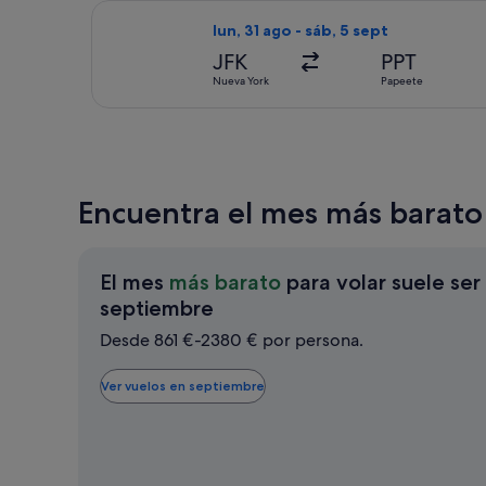
Seleccionar vuelo de Air France, con 
lun, 31 ago - sáb, 5 sept
JFK
PPT
Nueva York
Papeete
Encuentra el mes más barato 
El mes
más barato
para volar suele ser
El
septiembre
mes
Desde 861 €-2380 € por persona.
más
barato
Ver vuelos en septiembre
para
volar
suele