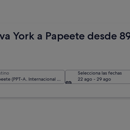
va York a Papeete desde 8
tino
Selecciona las fechas
22 ago - 29 ago