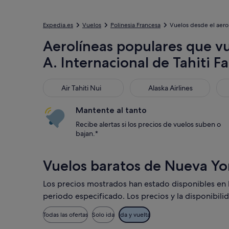
Expedia.es
Vuelos
Polinesia Francesa
Vuelos desde el aerop
Aerolíneas populares que vu
A. Internacional de Tahiti F
Air Tahiti Nui
Alaska Airlines
Del
Air Tahiti Nui
Alaska Airlines
Mantente al tanto
Recibe alertas si los precios de vuelos suben o
bajan.*
Vuelos baratos de Nueva Yo
Los precios mostrados han estado disponibles en los
periodo especificado. Los precios y la disponibili
Todas las ofertas
Solo ida
Ida y vuelta