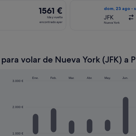
encontrado
salida el lun, 31 ago de Nueva York a Papeete, y vuelta el sáb,
Seleccionar vuel
ayer
1561 €
1561 €
dom, 23 ago - s
Ida
JFK
Ida y vuelta
y
encontrado ayer
Nueva York
vuelta,
encontrado
ayer
para volar de Nueva York (JFK) a 
Ene.
Feb.
Mar.
Abr.
May.
Jun.
3.000 €
2.000 €
1.000 €