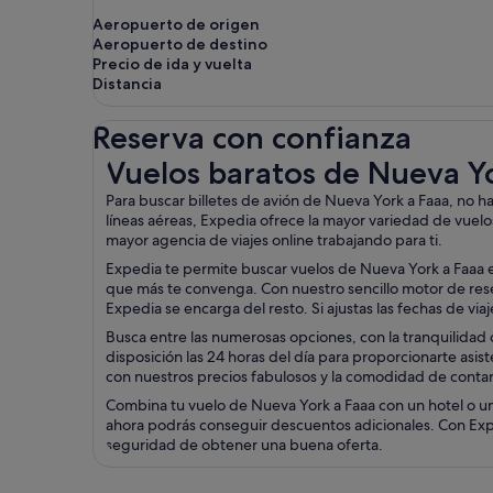
Aeropuerto de origen
Aeropuerto de destino
Precio de ida y vuelta
Distancia
Reserva con confianza
Vuelos baratos de Nueva York a Faaa
Vuelos baratos de Nueva Y
Para buscar billetes de avión de Nueva York a Faaa, no 
líneas aéreas, Expedia ofrece la mayor variedad de vuelo
mayor agencia de viajes online trabajando para ti.
Expedia te permite buscar vuelos de Nueva York a Faaa en
que más te convenga. Con nuestro sencillo motor de reserv
Expedia se encarga del resto. Si ajustas las fechas de vi
Busca entre las numerosas opciones, con la tranquilidad d
disposición las 24 horas del día para proporcionarte asist
con nuestros precios fabulosos y la comodidad de contar 
Combina tu vuelo de Nueva York a Faaa con un hotel o un
ahora podrás conseguir descuentos adicionales. Con Exped
seguridad de obtener una buena oferta.