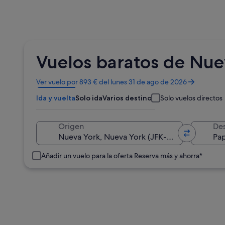
Vuelos baratos de Nue
Se
Ver vuelo por 893 € del lunes 31 de ago de 2026
abre
Ida y vuelta
Solo ida
Varios destinos
Solo vuelos directos
en
una
ventana
Origen
Des
nueva
Añadir un vuelo para la oferta Reserva más y ahorra*