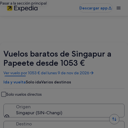
Pasar a la sección principal
Descargar app
Vuelos baratos de Singapur a
Papeete desde 1053 €
Se
Ver vuelo por 1053 € del lunes 9 de nov de 2026
abre
Ida y vuelta
Solo ida
Varios destinos
en
una
ventana
Solo vuelos directos
nueva
Origen
Singapur (SIN-Changi)
Destino