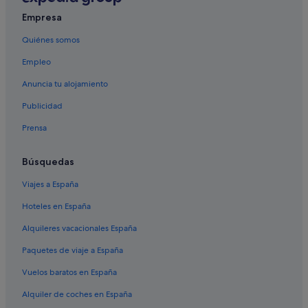
Hoteles en la playa en Papeete
Empresa
Hoteles para ir de compras en Papeete
Quiénes somos
Islas de Barlovento hoteles
B&B en Papeete
Empleo
Hoteles de 5 estrellas en Papeete
Anuncia tu alojamiento
Faaa hoteles
Publicidad
Hoteles con piscina en Papeete
Prensa
Hoteles cerca de Musée de la Perle Robert Wan
Búsquedas
Hoteles con bar en Papeete
Viajes a España
Mahina hoteles
Hilton Hotels en Papeete
Hoteles en España
Albergues en Papeete
Alquileres vacacionales España
Paquetes de viaje a España
Vuelos baratos en España
Alquiler de coches en España