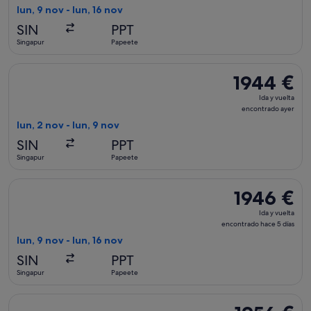
vuelta,
lun, 9 nov - lun, 16 nov
encontrado
SIN
PPT
hace
Singapur
Papeete
5 días
Seleccionar vuelo de Air New Zealand, con salida el lun, 2 n
1944 €
1944 €
Ida
Ida y vuelta
y
encontrado ayer
vuelta,
lun, 2 nov - lun, 9 nov
encontrado
SIN
PPT
ayer
Singapur
Papeete
Seleccionar vuelo de Emirates, con salida el lun, 9 nov de Si
1946 €
1946 €
Ida
Ida y vuelta
y
encontrado hace 5 días
vuelta,
lun, 9 nov - lun, 16 nov
encontrado
SIN
PPT
hace
Singapur
Papeete
5 días
Seleccionar vuelo de Emirates, con salida el lun, 9 nov de Si
1956 €