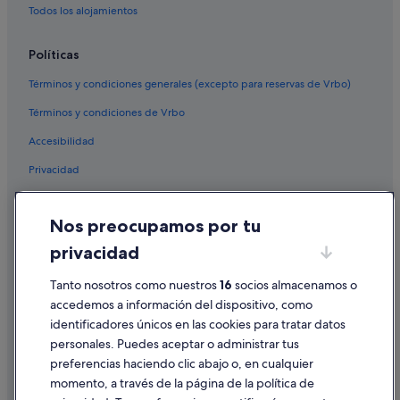
Todos los alojamientos
Políticas
Términos y condiciones generales (excepto para reservas de Vrbo)
Términos y condiciones de Vrbo
Accesibilidad
Privacidad
Cookies
Nos preocupamos por tu
Condiciones de uso
privacidad
Información legal/contacto
Tanto nosotros como nuestros
16
socios almacenamos o
Pautas sobre el contenido y cómo denunciar contenido
accedemos a información del dispositivo, como
identificadores únicos en las cookies para tratar datos
Ayuda
personales. Puedes aceptar o administrar tus
Ayuda
preferencias haciendo clic abajo o, en cualquier
momento, a través de la página de la política de
Cancelar un vuelo