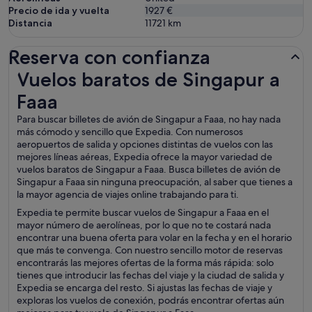
Precio de ida y vuelta
1927 €
Distancia
11721
km
Reserva con confianza
Vuelos baratos de Singapur a Faaa
Vuelos baratos de Singapur a
Faaa
Para buscar billetes de avión de Singapur a Faaa, no hay nada
más cómodo y sencillo que Expedia. Con numerosos
aeropuertos de salida y opciones distintas de vuelos con las
mejores líneas aéreas, Expedia ofrece la mayor variedad de
vuelos baratos de Singapur a Faaa. Busca billetes de avión de
Singapur a Faaa sin ninguna preocupación, al saber que tienes a
la mayor agencia de viajes online trabajando para ti.
Expedia te permite buscar vuelos de Singapur a Faaa en el
mayor número de aerolíneas, por lo que no te costará nada
encontrar una buena oferta para volar en la fecha y en el horario
que más te convenga. Con nuestro sencillo motor de reservas
encontrarás las mejores ofertas de la forma más rápida: solo
tienes que introducir las fechas del viaje y la ciudad de salida y
Expedia se encarga del resto. Si ajustas las fechas de viaje y
exploras los vuelos de conexión, podrás encontrar ofertas aún