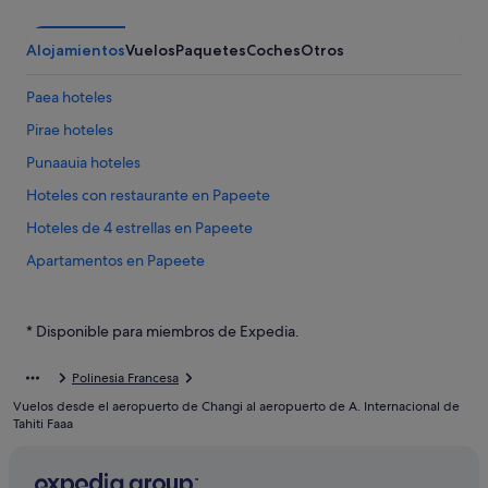
Alojamientos
Vuelos
Paquetes
Coches
Otros
Paea hoteles
Pirae hoteles
Punaauia hoteles
Hoteles con restaurante en Papeete
Hoteles de 4 estrellas en Papeete
Apartamentos en Papeete
Pensiones en Papeete
Arue hoteles
* Disponible para miembros de Expedia.
Papeete hoteles
Polinesia Francesa
Hoteles baratos en Papeete
Vuelos desde el aeropuerto de Changi al aeropuerto de A. Internacional de
Casas privadas de vacaciones en Papeete
Tahiti Faaa
Hoteles cerca de Mercado de Papeete