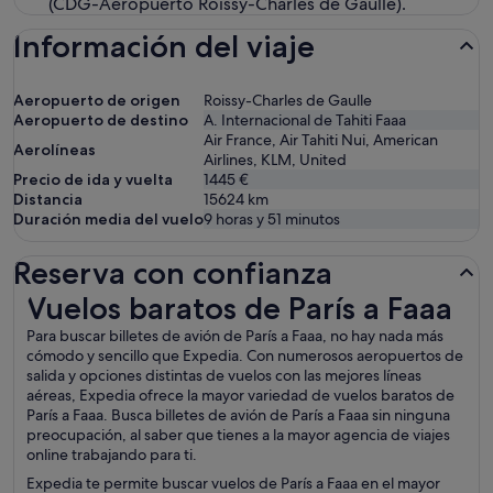
(CDG-Aeropuerto Roissy-Charles de Gaulle).
Información del viaje
Aeropuerto de origen
Roissy-Charles de Gaulle
Aeropuerto de destino
A. Internacional de Tahiti Faaa
Air France, Air Tahiti Nui, American
Aerolíneas
Airlines, KLM, United
Precio de ida y vuelta
1445 €
Distancia
15624
km
Duración media del vuelo
9 horas y 51 minutos
Reserva con confianza
Vuelos baratos de París a Faaa
Vuelos baratos de París a Faaa
Para buscar billetes de avión de París a Faaa, no hay nada más
cómodo y sencillo que Expedia. Con numerosos aeropuertos de
salida y opciones distintas de vuelos con las mejores líneas
aéreas, Expedia ofrece la mayor variedad de vuelos baratos de
París a Faaa. Busca billetes de avión de París a Faaa sin ninguna
preocupación, al saber que tienes a la mayor agencia de viajes
online trabajando para ti.
Expedia te permite buscar vuelos de París a Faaa en el mayor