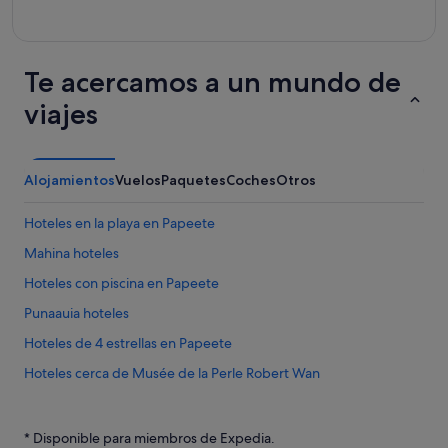
Te acercamos a un mundo de
viajes
Alojamientos
Vuelos
Paquetes
Coches
Otros
Hoteles en la playa en Papeete
Mahina hoteles
Hoteles con piscina en Papeete
Punaauia hoteles
Hoteles de 4 estrellas en Papeete
Hoteles cerca de Musée de la Perle Robert Wan
B&B en Papeete
Pensiones en Papeete
* Disponible para miembros de Expedia.