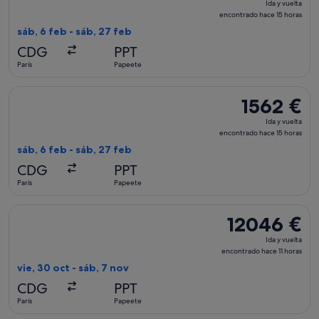
Ida y vuelta
y
encontrado hace 15 horas
vuelta,
sáb, 6 feb - sáb, 27 feb
encontrado
CDG
PPT
hace
París
Papeete
15 horas
Seleccionar vuelo de KLM, con salida el sáb, 6 feb de París a
1562 €
1562 €
Ida
Ida y vuelta
y
encontrado hace 15 horas
vuelta,
sáb, 6 feb - sáb, 27 feb
encontrado
CDG
PPT
hace
París
Papeete
15 horas
Seleccionar vuelo de American Airlines, con salida el vie, 30
12046 €
12046 €
Ida
Ida y vuelta
y
encontrado hace 11 horas
vuelta,
vie, 30 oct - sáb, 7 nov
encontrado
CDG
PPT
hace
París
Papeete
11 horas