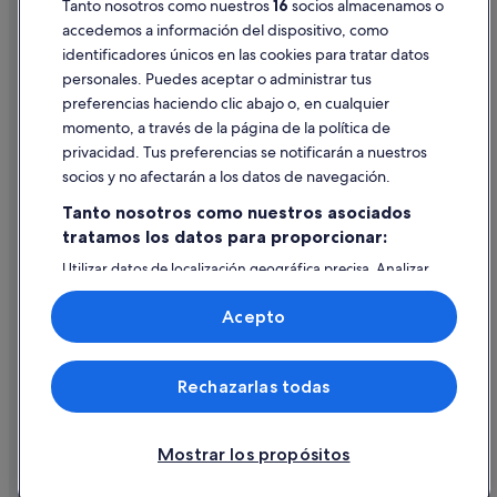
Tanto nosotros como nuestros
16
socios almacenamos o
Pautas sobre el contenido y cómo denunciar contenido
accedemos a información del dispositivo, como
identificadores únicos en las cookies para tratar datos
Ayuda
personales. Puedes aceptar o administrar tus
Ayuda
preferencias haciendo clic abajo o, en cualquier
momento, a través de la página de la política de
Cancelar un vuelo
privacidad. Tus preferencias se notificarán a nuestros
Cancelar una reserva de hotel o de un alquiler vacacional
socios y no afectarán a los datos de navegación.
Plazos de reembolso
Tanto nosotros como nuestros asociados
tratamos los datos para proporcionar:
Utilizar un cupón de Expedia
Utilizar datos de localización geográfica precisa. Analizar
Documentos para viajes internacionales
activamente las características del dispositivo para su
identificación. Almacenar la información en un dispositivo
Acepto
y/o acceder a ella. Publicidad y contenido personalizados,
medición de publicidad y contenido, investigación de
audiencia y desarrollo de servicios.
© 2026 Expedia, Inc., una empresa de Expedia Group. Todos los
Rechazarlas todas
Lista de asociados (proveedores)
derechos reservados. Expedia y el logotipo de Expedia son marcas
comerciales o marcas comerciales registradas de Expedia, Inc.
Vacationspot, S.L., Agencia de Viajes, I-AV-0000631.3.
Mostrar los propósitos