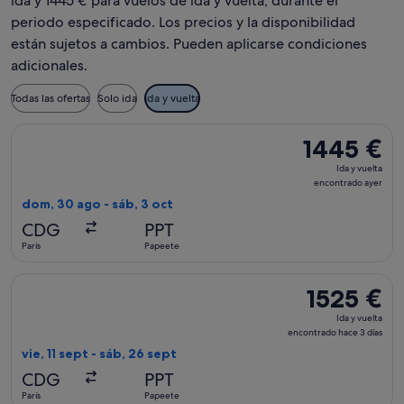
ida y 1445 € para vuelos de ida y vuelta, durante el
periodo especificado. Los precios y la disponibilidad
están sujetos a cambios. Pueden aplicarse condiciones
adicionales.
Todas las ofertas
Solo ida
Ida y vuelta
Seleccionar vuelo de Condor, con salida el dom, 30 ago de Pa
1445 €
1445 €
Ida
Ida y vuelta
y
encontrado ayer
vuelta,
dom, 30 ago - sáb, 3 oct
encontrado
CDG
PPT
ayer
París
Papeete
Seleccionar vuelo de Condor, con salida el vie, 11 sept de Pa
1525 €
1525 €
Ida
Ida y vuelta
y
encontrado hace 3 días
vuelta,
vie, 11 sept - sáb, 26 sept
encontrado
CDG
PPT
hace
París
Papeete