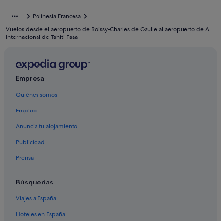
Pirae hoteles
Polinesia Francesa
Paea hoteles
Vuelos desde el aeropuerto de Roissy-Charles de Gaulle al aeropuerto de A.
Islas de Barlovento hoteles
Internacional de Tahiti Faaa
Faaa hoteles
Hoteles baratos en Papeete
Empresa
Hoteles de 5 estrellas en Papeete
Quiénes somos
Albergues en Papeete
Hoteles cerca de Mercado de Papeete
Empleo
Hoteles para ir de compras en Papeete
Anuncia tu alojamiento
Hoteles con bar en Papeete
Publicidad
Hilton Hotels en Papeete
Prensa
Arue hoteles
Búsquedas
Apartamentos en Papeete
Viajes a España
Hoteles con restaurante en Papeete
Papeete hoteles
Hoteles en España