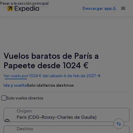
Pasar a la sección principal
Descargar app
Vuelos baratos de París a
Papeete desde 1024 €
Se
Ver vuelo por 1024 € del sábado 6 de feb de 2027
abre
Ida y vuelta
Solo ida
Varios destinos
en
una
ventana
Solo vuelos directos
nueva
Origen
París (CDG-Roissy-Charles de Gaulle)
Destino