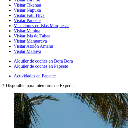
Visitar Tikehau
Visitar Napuka
Visitar Fatu Hiva
Visitar Papeete
Vacaciones en Islas Marquesas
Visitar Mahina
Visitar Isla de Tahaa
Visitar Mangareva
Visitar Atolón Amanu
Visitar Mataiva
Alquiler de coches en Bora Bora
Alquiler de coches en Papeete
Actividades en Papeete
* Disponible para miembros de Expedia.