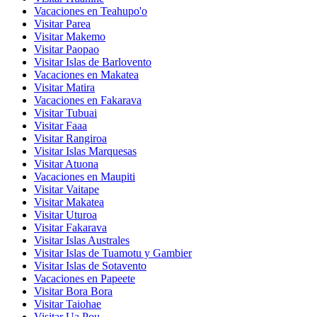
Vacaciones en Teahupo'o
Visitar Parea
Visitar Makemo
Visitar Paopao
Visitar Islas de Barlovento
Vacaciones en Makatea
Visitar Matira
Vacaciones en Fakarava
Visitar Tubuai
Visitar Faaa
Visitar Rangiroa
Visitar Islas Marquesas
Visitar Atuona
Vacaciones en Maupiti
Visitar Vaitape
Visitar Makatea
Visitar Uturoa
Visitar Fakarava
Visitar Islas Australes
Visitar Islas de Tuamotu y Gambier
Visitar Islas de Sotavento
Vacaciones en Papeete
Visitar Bora Bora
Visitar Taiohae
Visitar Ua Pou