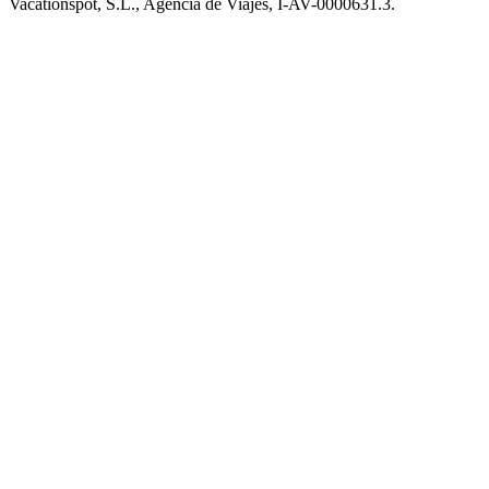
Vacationspot, S.L., Agencia de Viajes, I-AV-0000631.3.