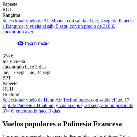
Papeete
RGI
Rangiroa
Seleccionar vuelo de Air Moana, con salida el jue, 3 sept de Papeete
a Rangiroa, y vuelta el sáb, 5 sept, con un precio de 316 €.
encontrado ayer
374 €
Ida y vuelta
encontrado hace 3 días
jue, 17 sept - jue, 24 sept
PPT
Papeete
HUH
Huahine
Seleccionar vuelo de Hahn Air Technologies, con salida el jue, 17
sept de Papeete a Huahine, y vuelta el jue, 24 sept, con un precio de
374 €. encontrado hace 3 días
Vuelos populares a Polinesia Francesa
Los precios mostrados han estado disponibles en los últimos 7 días.