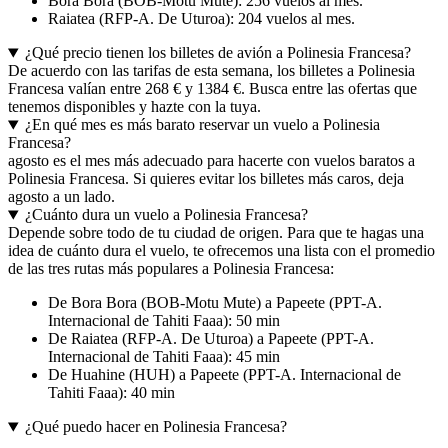
Bora Bora (BOB-Motu Mute): 256 vuelos al mes.
Raiatea (RFP-A. De Uturoa): 204 vuelos al mes.
¿Qué precio tienen los billetes de avión a Polinesia Francesa?
De acuerdo con las tarifas de esta semana, los billetes a Polinesia
Francesa valían entre 268 € y 1384 €. Busca entre las ofertas que
tenemos disponibles y hazte con la tuya.
¿En qué mes es más barato reservar un vuelo a Polinesia
Francesa?
agosto es el mes más adecuado para hacerte con vuelos baratos a
Polinesia Francesa. Si quieres evitar los billetes más caros, deja
agosto a un lado.
¿Cuánto dura un vuelo a Polinesia Francesa?
Depende sobre todo de tu ciudad de origen. Para que te hagas una
idea de cuánto dura el vuelo, te ofrecemos una lista con el promedio
de las tres rutas más populares a Polinesia Francesa:
De Bora Bora (BOB-Motu Mute) a Papeete (PPT-A.
Internacional de Tahiti Faaa): 50 min
De Raiatea (RFP-A. De Uturoa) a Papeete (PPT-A.
Internacional de Tahiti Faaa): 45 min
De Huahine (HUH) a Papeete (PPT-A. Internacional de
Tahiti Faaa): 40 min
¿Qué puedo hacer en Polinesia Francesa?