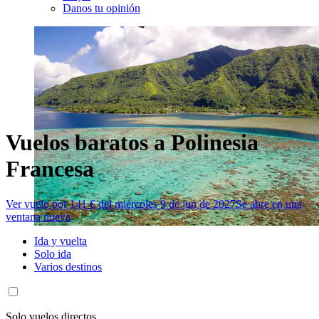
Danos tu opinión
Vuelos baratos a Polinesia
Francesa
Ver vuelo por 141 € del miércoles 9 de jun de 2027
Se abre en una
ventana nueva
Ida y vuelta
Solo ida
Varios destinos
Solo vuelos directos