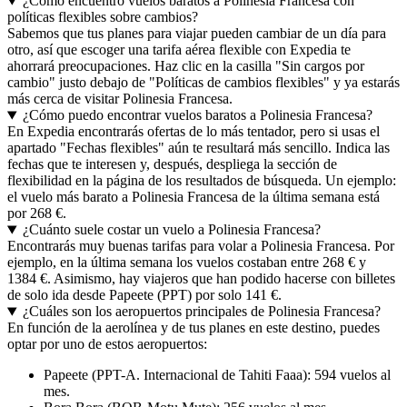
¿Cómo encuentro vuelos baratos a Polinesia Francesa con
políticas flexibles sobre cambios?
Sabemos que tus planes para viajar pueden cambiar de un día para
otro, así que escoger una tarifa aérea flexible con Expedia te
ahorrará preocupaciones. Haz clic en la casilla "Sin cargos por
cambio" justo debajo de "Políticas de cambios flexibles" y ya estarás
más cerca de visitar Polinesia Francesa.
¿Cómo puedo encontrar vuelos baratos a Polinesia Francesa?
En Expedia encontrarás ofertas de lo más tentador, pero si usas el
apartado "Fechas flexibles" aún te resultará más sencillo. Indica las
fechas que te interesen y, después, despliega la sección de
flexibilidad en la página de los resultados de búsqueda. Un ejemplo:
el vuelo más barato a Polinesia Francesa de la última semana está
por 268 €.
¿Cuánto suele costar un vuelo a Polinesia Francesa?
Encontrarás muy buenas tarifas para volar a Polinesia Francesa. Por
ejemplo, en la última semana los vuelos costaban entre 268 € y
1384 €. Asimismo, hay viajeros que han podido hacerse con billetes
de solo ida desde Papeete (PPT) por solo 141 €.
¿Cuáles son los aeropuertos principales de Polinesia Francesa?
En función de la aerolínea y de tus planes en este destino, puedes
optar por uno de estos aeropuertos:
Papeete (PPT-A. Internacional de Tahiti Faaa): 594 vuelos al
mes.