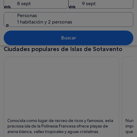
8 sept
9 sept
Personas
1 habitación y 2 personas
Bungalows sobre el agua con techos de 
Buscar
Ciudades populares de Islas de Sotavento
Bora Bora
Raiate
Conocida como lugar de recreo de ricos y famosos, esta
Nunca 
Puntos fuertes: Playas, Islas y Romántico
Puntos 
preciosa isla de la Polinesia Francesa ofrece playas de
impres
arena blanca, valles tropicales y aguas cristalinas.
que t
orilla