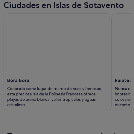
Ciudades en Islas de Sotavento
Bora Bora
Raiatea
Conocida como lugar de recreo de ricos y famosos,
Nunca olvi
esta preciosa isla de la Polinesia Francesa ofrece
impresion
playas de arena blanca, valles tropicales y aguas
colosales,
cristalinas.
encanto a 