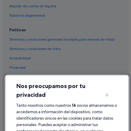
Alquiler de coches en España
Todos los alojamientos
Políticas
Términos y condiciones generales (excepto para reservas de Vrbo)
Términos y condiciones de Vrbo
Accesibilidad
Privacidad
Cookies
Nos preocupamos por tu
Condiciones de uso
privacidad
Información legal/contacto
Tanto nosotros como nuestros
16
socios almacenamos o
Pautas sobre el contenido y cómo denunciar contenido
accedemos a información del dispositivo, como
identificadores únicos en las cookies para tratar datos
Ayuda
personales. Puedes aceptar o administrar tus
Ayuda