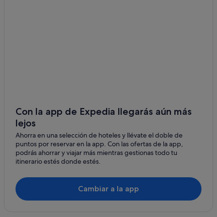
Maupiti hoteles
Taputapuatea hoteles
Hoteles románticos en Bora Bora
Huahine hoteles
Hilton Hotels en Bora Bora
Hoteles de golf en Bora Bora
Uturoa hoteles
Alojamientos agroturísticos en Bora Bora
Con la app de Expedia llegarás aún más
lejos
Hoteles para bodas en Bora Bora
Ahorra en una selección de hoteles y llévate el doble de
Hoteles de 3 estrellas en Bora Bora
puntos por reservar en la app. Con las ofertas de la app,
Bora Bora hoteles
podrás ahorrar y viajar más mientras gestionas todo tu
itinerario estés donde estés.
Hoteles en la playa en Bora Bora
Opoa hoteles
Cambiar a la app
Moteles en Bora Bora
Pensiones en Bora Bora