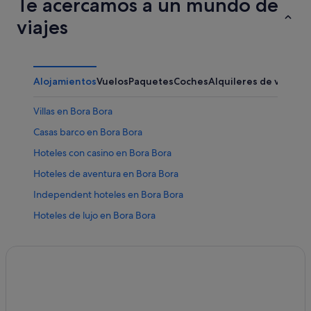
Te acercamos a un mundo de
viajes
Alojamientos
Vuelos
Paquetes
Coches
Alquileres de vacaci
Villas en Bora Bora
Casas barco en Bora Bora
Hoteles con casino en Bora Bora
Hoteles de aventura en Bora Bora
Independent hoteles en Bora Bora
Hoteles de lujo en Bora Bora
Raiatea hoteles
Casas privadas de vacaciones en Bora Bora
Anantara hoteles en Bora Bora
Hoteles con todo incluido en Bora Bora