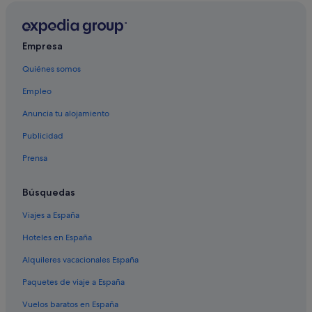
Hoteles con spa en Bora Bora
Campings de caravanas en Bora Bora
Empresa
Relais & Chateaux hoteles en Bora Bora
Quiénes somos
Hoteles de 4 estrellas en Bora Bora
Empleo
Hoteles con piscina en Bora Bora
Apartamentos en Bora Bora
Anuncia tu alojamiento
Hoteles con bar en Bora Bora
Publicidad
Four Seasons hoteles en Bora Bora
Prensa
Hoteles de 5 estrellas en Bora Bora
Búsquedas
Complejos de pisos en Bora Bora
Viajes a España
Hoteles en España
Alquileres vacacionales España
Paquetes de viaje a España
Vuelos baratos en España