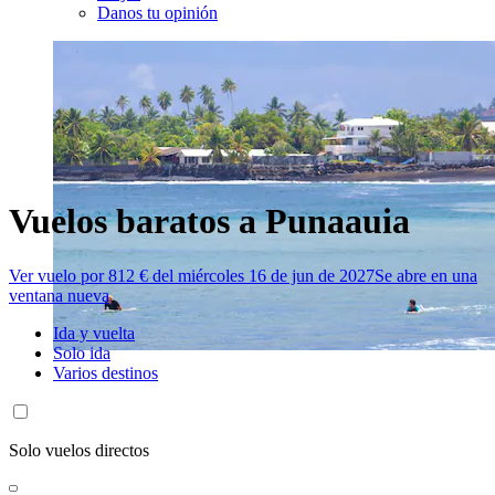
Danos tu opinión
Vuelos baratos a Punaauia
Ver vuelo por 812 € del miércoles 16 de jun de 2027
Se abre en una
ventana nueva
Ida y vuelta
Solo ida
Varios destinos
Solo vuelos directos