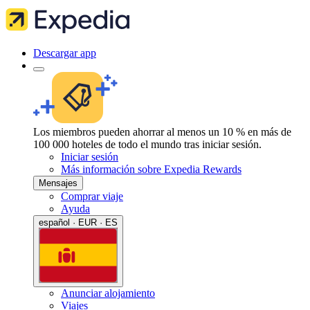
Descargar app
Los miembros pueden ahorrar al menos un 10 % en más de
100 000 hoteles de todo el mundo tras iniciar sesión.
Iniciar sesión
Más información sobre Expedia Rewards
Mensajes
Comprar viaje
Ayuda
español · EUR · ES
Anunciar alojamiento
Viajes