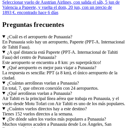
Seleccionar vuelo de Austrian Airlines, con salida el sáb, 5 jun de
Valencia a Papeete, y vuelta el dom, 20 jun, con un precio de
1893 €. encontrado hace 6 días
Preguntas frecuentes
¿Cuál es el aeropuerto de Punaauia?
En Punaauia solo hay un aeropuerto, Papeete (PPT-A. Internacional
de Tahiti Faaa).
¿A qué distancia está Papeete (PPT-A. Internacional de Tahiti
Faaa) del centro de Punaauia?
Este aeropuerto se encuentra a 8 km: ¡es superpráctico!
¿Qué aeropuerto es mejor para viajar a Punaauia?
La respuesta es sencilla: PPT (a 8 km), el único aeropuerto de la
ciudad.
¿Cuántas aerolíneas vuelan a Punaauia?
En total, 7, que ofrecen conexión con 24 aeropuertos.
¿Qué aerolíneas vuelan a Punaauia?
Air Tahiti es la principal línea aérea que trabaja en Punaauia, y el
vuelo desde Motu Tofari con Air Tahiti es uno de los más populares.
¿Cuántos vuelos directos hay a este destino?
Tienes 152 vuelos directos a la semana.
¿De dónde salen los vuelos más populares a Punaauia?
Muchos viajeros acuden a Punaauia desde Los Ángeles, San