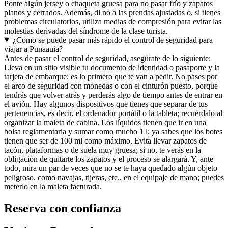
Ponte algún jersey o chaqueta gruesa para no pasar frío y zapatos
planos y cerrados. Además, di no a las prendas ajustadas o, si tienes
problemas circulatorios, utiliza medias de compresión para evitar las
molestias derivadas del síndrome de la clase turista.
¿Cómo se puede pasar más rápido el control de seguridad para
viajar a Punaauia?
Antes de pasar el control de seguridad, asegúrate de lo siguiente:
Lleva en un sitio visible tu documento de identidad o pasaporte y la
tarjeta de embarque; es lo primero que te van a pedir. No pases por
el arco de seguridad con monedas o con el cinturón puesto, porque
tendrás que volver atrás y perderás algo de tiempo antes de entrar en
el avión. Hay algunos dispositivos que tienes que separar de tus
pertenencias, es decir, el ordenador portátil o la tableta; recuérdalo al
organizar la maleta de cabina. Los líquidos tienen que ir en una
bolsa reglamentaria y sumar como mucho 1 l; ya sabes que los botes
tienen que ser de 100 ml como máximo. Evita llevar zapatos de
tacón, plataformas o de suela muy gruesa; si no, te verás en la
obligación de quitarte los zapatos y el proceso se alargará. Y, ante
todo, mira un par de veces que no se te haya quedado algún objeto
peligroso, como navajas, tijeras, etc., en el equipaje de mano; puedes
meterlo en la maleta facturada.
Reserva con confianza