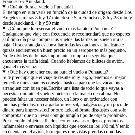
Francisco y Auckland.
¿Cuánto dura el vuelo a Punaauia?
El tiempo en ruta varía en función de la ciudad de origen: desde Los
Ángeles tardarás 8 h y 17 min; desde San Francisco, 8 h y 28 min, y
desde Auckland, 4 h y 50 min.
¿Cómo puedo reservar el vuelo más barato a Punaauia?
Cualquiera que viaje con frecuencia te recomendará que no esperes
al último día para comprar tus vuelos: las tarifas no suelen ir a la
baja. Otra estrategia es consultar todas las opciones a tu alcance:
quizás encuentres un buen precio en un aeropuerto más pequeño.
No te olvides de lo más importante: compra en seguida que
encuentres la tarifa ideal. Cuando hablamos de billetes de avión,
gana el más veloz.
¿Qué hay que tener cuenta para el vuelo a Punaauia?
Si te preocupa que el viaje te resulte muy largo, tenemos el mejor
remedio: unos cuantos consejos básicos para que las vacaciones
arranquen con buen pie.
Escribe una lista de todo lo que vayas a
necesitar durante el vuelo y mételo en la maleta de cabina. No
pueden faltar un neceser básico, un libro o un ordenador con
muchas películas, un cargador universal, analgésicos y un poco de
dinero para imprevistos.
Por otro lado, ahórrate disgustos con solo
comprobar que no llevas contigo ningún tipo de objeto prohibido.
Por ejemplo, objetos afilados, como navajas o tijeras, productos
inflamables o envases con líquidos que excedan los 100 ml.
Y tenlo
en cuenta: en el avión, lo mejor es que vistas prendas cómodas.