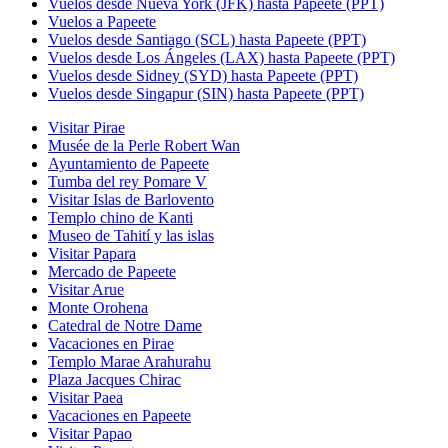
Vuelos desde Nueva York (JFK) hasta Papeete (PPT)
Vuelos a Papeete
Vuelos desde Santiago (SCL) hasta Papeete (PPT)
Vuelos desde Los Ángeles (LAX) hasta Papeete (PPT)
Vuelos desde Sidney (SYD) hasta Papeete (PPT)
Vuelos desde Singapur (SIN) hasta Papeete (PPT)
Visitar Pirae
Musée de la Perle Robert Wan
Ayuntamiento de Papeete
Tumba del rey Pomare V
Visitar Islas de Barlovento
Templo chino de Kanti
Museo de Tahití y las islas
Visitar Papara
Mercado de Papeete
Visitar Arue
Monte Orohena
Catedral de Notre Dame
Vacaciones en Pirae
Templo Marae Arahurahu
Plaza Jacques Chirac
Visitar Paea
Vacaciones en Papeete
Visitar Papao