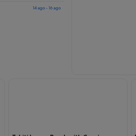
14 ago - 16 ago
pool
Tahiti Luxury Beach with Concierge
Pe