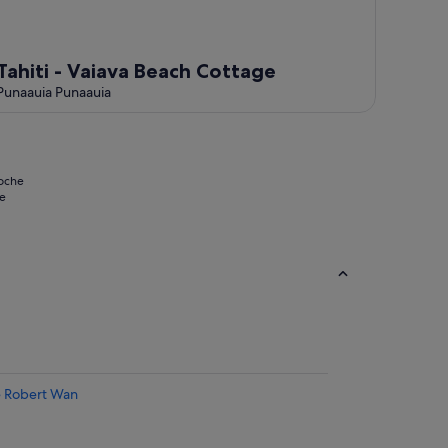
Tahiti - Vaiava Beach Cottage
Punaauia Punaauia
noche
se
e Robert Wan