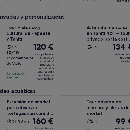
de
gratuita
sea más b
adulto*
comentarios
comentarios
de
de
100 €
4 horas
8 horas
por
privadas y personalizadas
adulto
Se abre en una pestaña nue
rico y Cultural de Papeete y Tahití
Safari de montaña en Tahití 4x4 – 
Tour Histórico y
Safari de montaña
Cultural de Papeete
en Tahití 4x4 – Tour
y Tahití
privado por la costa
El
120 €
El
134 
4 horas
La
La
3 h
4 h
precio
precio
10.0
10/10
duración
duración
incluye tasas e
incluye tasa
es
es
sobre
13 comentarios
impuestos
impues
de
de
por adulto*
por adu
de
de
de Viator
10
la
la
* Selecciona
120 €
más de dos
134 €
con
actividad
actividad
adultos para
Cancelación
por
por
que el precio
13
es
es
gratuita
sea más bajo
adulto*
adulto
comentarios
de
de
3 horas
4 horas
des acuáticas
de snorkel para observar tortugas con comida tahitiana en Tahi
Tour privado de máscara y aletas d
Excursión de snorkel
Tour privado de
para observar
máscara y aletas de
tortugas con comida
snorkel
El
160 €
El
99 
tahitiana en Tahití.
La
La
4 h 30 min
2 h
precio
precio
duración
duración
incluye tasas e
incluye tasa