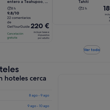
entero a Teahupoo, en
Tahití
El
1
la costa oeste ...
La
La
8 h
2 h
pre
9.8
9,8/10
duración
duración
inclu
es
sobre
22 comentarios
de
de
de
de
10
la
la
El
220 €
GetYourGuide
180
con
actividad
actividad
precio
por
incluye tasas e
22
Cancelación
es
es
es
impuestos
adu
gratuita
comentarios
por adulto
de
de
de
8 horas
2 horas
220 €
Se
por
Ver todo
abre
adulto
en
una
teles
pest
nuev
n hoteles cerca
8 ago - 9 ago
9 ago - 10 ago