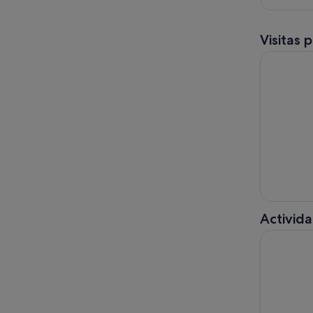
Visitas 
Tour Histó
Activida
Excursión 