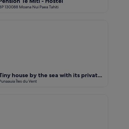
Pension Te Miti - Hostel
BP 130088 Moana Nui Paea Tahiti
ny house by the sea with its private pool - under a tree
Tiny house by the sea with its private
pool - under a tree
Punaauia Îles du Vent
hiti - Vaiava Beach Cottage