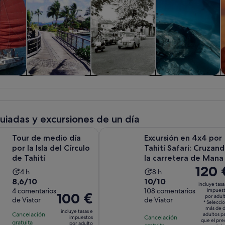
iadas y
Visitas privadas y
Historia y cultura
Actividades
V
nes de
personalizadas
acuáticas
ía
guiadas y excursiones de un día
Se abre en una pestaña
io día por la Isla del Círculo de Tahití
Excursión en 4x4 por Tahití Safari
Tour de medio día
Excursión en 4x4 por
por la Isla del Círculo
Tahití Safari: Cruzan
de Tahití
la carretera de Mana
El
120 
La
La
4 h
8 h
precio
8.6
10.0
8,6/10
10/10
duración
duración
incluye tasa
es
sobre
4 comentarios
sobre
108 comentarios
impues
de
de
El
100 €
por adul
de
de Viator
de Viator
10
10
la
la
* Selecci
precio
120 €
más de 
con
con
incluye tasas e
actividad
actividad
Cancelación
es
adultos p
Cancelación
impuestos
por
que el pre
4
108
gratuita
es
es
por adulto