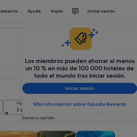
jamiento
Ayuda
Viajes
Iniciar sesión
Organiza tu viaje
Los miembros pueden ahorrar al menos
un 10 % en más de 100 000 hoteles de
todo el mundo tras iniciar sesión.
Iniciar sesión
Añadir varias fechas o destinos
Personas
Más información sobre Expedia Rewards
Buscar
2 personas, 1 habitación
Danos tu opinión
a nueva
taña nueva
Se abre en una pestaña nueva
Se abre en una pestaña nueva
Se abre en una pestañ
Se abre en una
cas
isitas acuáticas y cruceros
Aventuras y al aire libre
Flora y fauna
Comidas, 