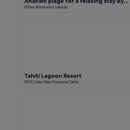
Ananahi plage for a relaxing stay by
the beach and pool
Pā'ea Windward Islands
Tahiti Lagoon Resort
Tahiti Lagoon Resort
PK15 Cote Mer Punaauia Tahiti
Le Relais Fenua