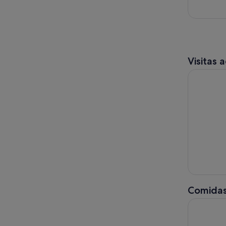
Visitas 
Excursión 
Comidas
Tahití: Ex