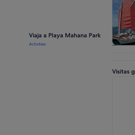
Viaja a Playa Mahana Park
Activities
Visitas gu
excursio
un d
Visitas 
Tour de med