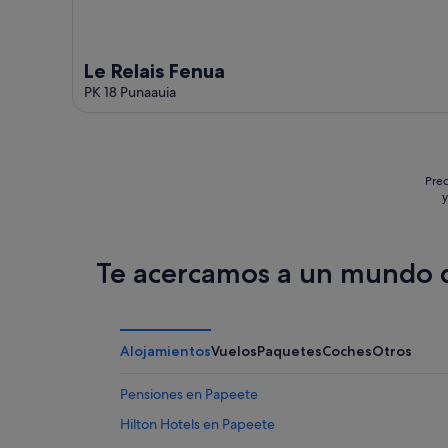
Le Relais Fenua
PK 18 Punaauia
Prec
y
Te acercamos a un mundo d
Alojamientos
Vuelos
Paquetes
Coches
Otros
Pensiones en Papeete
Hilton Hotels en Papeete