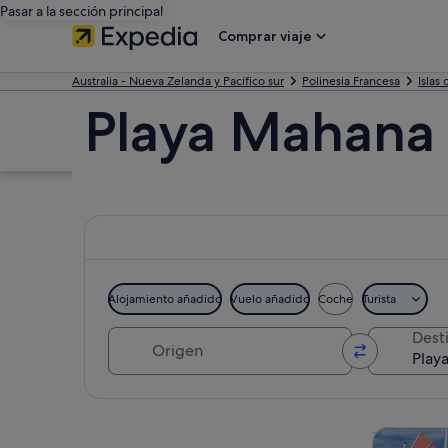
Pasar a la sección principal
Comprar viaje
Australia - Nueva Zelanda y Pacífico sur
Polinesia Francesa
Islas
Playa Mahana 
Alojamiento añadido
Vuelo añadido
Coche
Turista
Origen
Dest
Ver mapa
Visitas gu