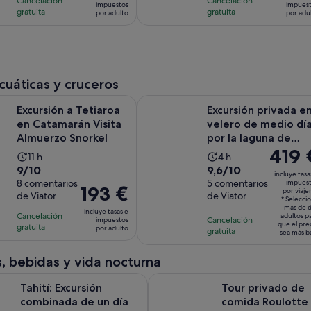
Cancelación
Cancelación
es
es
impuestos
impues
de
de
gratuita
gratuita
por adulto
por adu
de
de
la
la
160 €
99 €
actividad
actividad
por
por
es
es
adulto
adulto
de
de
4 horas
2 horas
acuáticas y cruceros
y
Se abre en un
a Tetiaroa en Catamarán Visita Almuerzo Snorkel
Excursión privada en velero de med
Excursión a Tetiaroa
30 minutos
Excursión privada e
en Catamarán Visita
velero de medio dí
Almuerzo Snorkel
por la laguna de
El
419 
Tahití
La
La
11 h
4 h
precio
9.0
9.6
9/10
9,6/10
duración
duración
incluye tasa
es
sobre
8 comentarios
sobre
5 comentarios
impues
de
de
El
193 €
por viaje
de
de Viator
de Viator
10
10
la
la
* Selecci
precio
419 €
más de 
con
con
incluye tasas e
actividad
actividad
Cancelación
es
adultos p
Cancelación
impuestos
por
que el pre
8
5
gratuita
es
es
por adulto
de
gratuita
sea más b
viajero*
comentarios
comentarios
de
de
193 €
11 horas
4 horas
, bebidas y vida nocturna
por
adulto
cursión combinada de un día entero a Teahupoo, en la costa oes
Tour privado de comida Roulotte
Tahití: Excursión
Tour privado de
combinada de un día
comida Roulotte