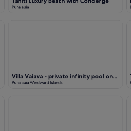
Tahiti Luxury Beach with Concierge
Puna'auia
Villa Vaiava - private infinity pool on the beach
Ti
Villa Vaiava - private infinity pool on
the beach
Puna'auia Windward Islands
Tahiti - The Cozy Corner
Ta