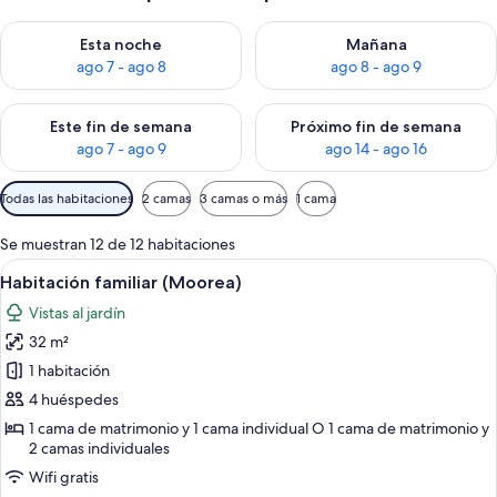
Consulta la disponibilidad para esta noche, ago 7 - ago 8
Consulta la disponibilidad pa
Esta noche
Mañana
ago 7 - ago 8
ago 8 - ago 9
Consulta la disponibilidad para este fin de semana, ago 7 - ag
Consulta la disponibilidad par
Este fin de semana
Próximo fin de semana
ago 7 - ago 9
ago 14 - ago 16
Filtros
Todas las habitaciones
2 camas
3 camas o más
1 cama
disponibles
para
Se muestran 12 de 12 habitaciones
las
Abrir
Una habitación con cama, escritorio, s
9
Habitación familiar (Moorea)
habitaciones
todas
Vistas al jardín
las
32 m²
fotos
de
1 habitación
Habitación
4 huéspedes
familiar
1 cama de matrimonio y 1 cama individual O 1 cama de matrimonio y
(Moorea)
2 camas individuales
Wifi gratis