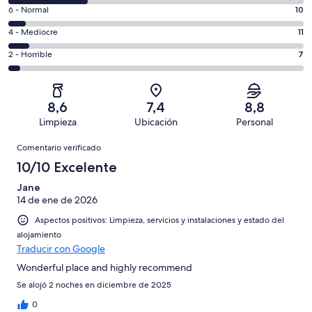
comentarios
un
10
6 - Normal
10
de
total
comentarios
un
11
4 - Mediocre
11
de
de
total
comentarios
166
un
7
2 - Horrible
7
de
de
con
total
comentarios
166
un
una
de
de
con
total
puntuación
166
un
una
de
8,6
7,4
8,8
de
con
total
puntuación
166
Limpieza
Ubicación
Personal
10
una
de
de
con
Comentarios
-
puntuación
166
8
Comentario verificado
una
Excelente
de
con
-
puntuación
10/10 Excelente
6
una
Bueno
de
-
puntuación
Jane
4
Normal
14 de ene de 2026
de
-
2
Aspectos positivos: Limpieza, servicios y instalaciones y estado del
Mediocre
-
alojamiento
Horrible
Traducir con Google
Wonderful place and highly recommend
Se alojó 2 noches en diciembre de 2025
0