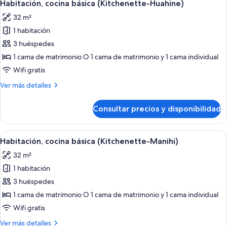
10
Habitación, cocina básica (Kitchenette-Huahine)
todas
32 m²
las
1 habitación
fotos
de
3 huéspedes
Habitación,
1 cama de matrimonio O 1 cama de matrimonio y 1 cama individual
cocina
Wifi gratis
básica
Más
Ver más detalles
(Kitchenette-
detalles
Huahine)
de
Consultar precios y disponibilidad
Habitación,
cocina
básica
Abrir
Una habitación con cama, una mesita, 
6
(Kitchenette-
Habitación, cocina básica (Kitchenette-Manihi)
todas
Huahine)
32 m²
las
1 habitación
fotos
de
3 huéspedes
Habitación,
1 cama de matrimonio O 1 cama de matrimonio y 1 cama individual
cocina
Wifi gratis
básica
Más
Ver más detalles