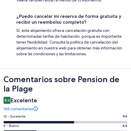
¿Puedo cancelar mi reserva de forma gratuita y
recibir un reembolso completo?
Sí, este alojamiento ofrece cancelación gratuita con
determinadas tarifas de habitación, porque es importante
tener flexibilidad. Consulta la política de cancelación del
alojamiento en nuestra web para obtener más información
sobre las condiciones y las limitaciones.
Comentarios
Comentarios sobre Pension de
la Plage
Excelente
8,6
166 comentarios
94
10 - Excelente
94
comentarios
44
8 - Bueno
44
de