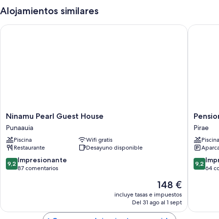
Alojamientos similares
Ninamu Pearl Guest House
Pension 
Ninamu
Pension
Ninamu Pearl Guest House
Pensio
Pearl
Pare
Punaauia
Pirae
Guest
Lodge
Piscina
Wifi gratis
Piscin
House
Tahiti
Restaurante
Desayuno disponible
Aparca
Punaauia
Pirae
9.2
9.2
Impresionante
Imp
9,2
9,2
sobre
sobre
87 comentarios
64 c
10,
10,
El
148 €
Impresionante,
Impresi
precio
87 comentarios
64 come
incluye tasas e impuestos
actual
Del 31 ago al 1 sept
es
de