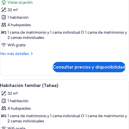
Vistas al jardín
las
32 m²
fotos
de
1 habitación
Habitación
4 huéspedes
familiar
1 cama de matrimonio y 1 cama individual O 1 cama de matrimonio y
(Maupiti)
2 camas individuales
Wifi gratis
Más
Ver más detalles
detalles
de
Consultar precios y disponibilidad
Habitación
familiar
(Maupiti)
Abrir
Una habitación con una cama, cabecera
6
Habitación familiar (Tahaa)
todas
32 m²
las
1 habitación
fotos
de
4 huéspedes
Habitación
1 cama de matrimonio y 1 cama individual O 1 cama de matrimonio y
2 camas individuales
familiar
(Tahaa)
Wifi gratis