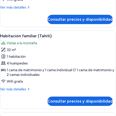
Más
Ver más detalles
detalles
de
Consultar precios y disponibilidad
Habitación
familiar
(Tahaa)
Abrir
Una habitación con una cama, cabecera
2
Habitación familiar (Tahiti)
todas
Vistas a la montaña
las
32 m²
fotos
de
1 habitación
Habitación
4 huéspedes
familiar
1 cama de matrimonio y 1 cama individual O 1 cama de matrimonio y
(Tahiti)
2 camas individuales
Wifi gratis
Más
Ver más detalles
detalles
de
Consultar precios y disponibilidad
Habitación
familiar
(Tahiti)
Abrir
Una habitación con cama, escritorio, si