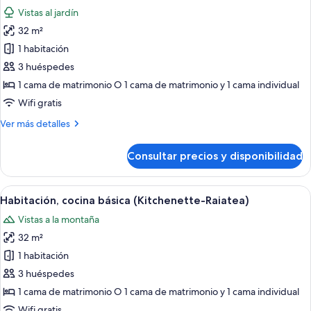
todas
Vistas al jardín
las
32 m²
fotos
de
1 habitación
Habitación,
3 huéspedes
cocina
1 cama de matrimonio O 1 cama de matrimonio y 1 cama individual
básica
Wifi gratis
(Kitchenette-
Más
Ver más detalles
Maiao)
detalles
de
Consultar precios y disponibilidad
Habitación,
cocina
básica
Abrir
Una habitación con cama, escritorio, si
11
(Kitchenette-
Habitación, cocina básica (Kitchenette-Raiatea)
todas
Maiao)
Vistas a la montaña
las
32 m²
fotos
de
1 habitación
Habitación,
3 huéspedes
cocina
1 cama de matrimonio O 1 cama de matrimonio y 1 cama individual
básica
Wifi gratis