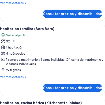
Más
Ver más detalles
detalles
de
Consultar precios y disponibilidad
Habitación
familiar
(Moorea)
Abrir
Una habitación con cama, una silla de
1
Habitación familiar (Bora Bora)
todas
Vistas al jardín
las
32 m²
fotos
de
1 habitación
Habitación
4 huéspedes
familiar
1 cama de matrimonio y 1 cama individual O 1 cama de matrimonio y
(Bora
2 camas individuales
Bora)
Wifi gratis
Más
Ver más detalles
detalles
de
Consultar precios y disponibilidad
Habitación
familiar
(Bora
Abrir
Una habitación con cama, escritorio, si
16
Bora)
Habitación, cocina básica (Kitchenette-Maiao)