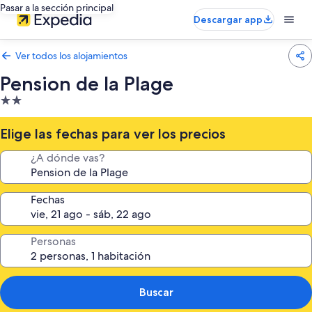
Pasar a la sección principal
Descargar app
Ver todos los alojamientos
Pension de la Plage
Alojamiento
de
2.0 estrellas
Elige las fechas para ver los precios
¿A dónde vas?
Fechas
Personas
Buscar