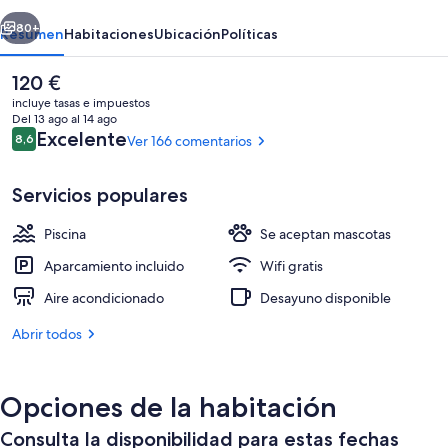
Plage
erior
Siguiente
80+
Resumen
Habitaciones
Ubicación
Políticas
El
120 €
precio
incluye tasas e impuestos
actual
Del 13 ago al 14 ago
es
Comentarios
Excelente
8,6
Ver 166 comentarios
8,6 de 10
de
120 €
Servicios populares
Piscina
Se aceptan mascotas
Vistas desde la habitación
Aparcamiento incluido
Wifi gratis
Aire acondicionado
Desayuno disponible
Abrir todos
Opciones de la habitación
Consulta la disponibilidad para estas fechas