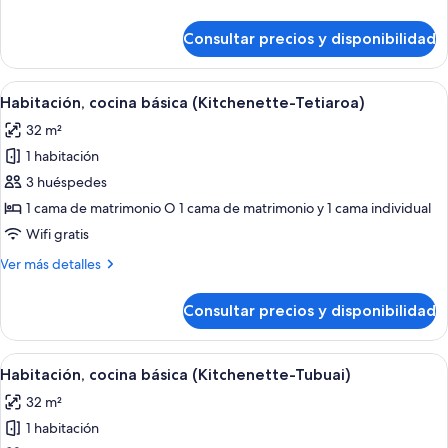
(Kitchenette-
detalles
Manihi)
de
Consultar precios y disponibilidad
Habitación,
cocina
básica
Abrir
Una habitación de hotel con una cama
9
(Kitchenette-
Habitación, cocina básica (Kitchenette-Tetiaroa)
todas
Manihi)
32 m²
las
1 habitación
fotos
de
3 huéspedes
Habitación,
1 cama de matrimonio O 1 cama de matrimonio y 1 cama individual
cocina
Wifi gratis
básica
Más
Ver más detalles
(Kitchenette-
detalles
Tetiaroa)
de
Consultar precios y disponibilidad
Habitación,
cocina
básica
Abrir
Una habitación con cama, una mesita, 
6
(Kitchenette-
Habitación, cocina básica (Kitchenette-Tubuai)
todas
Tetiaroa)
32 m²
las
1 habitación
fotos