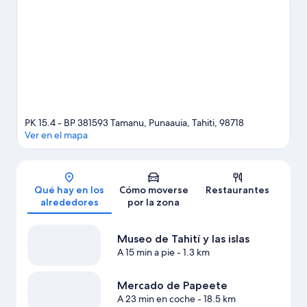
favorita: ¿esnórquel, tal vez?
Ver guía de viaje de Punaauia
Ver más pensiones en Punaauia
PK 15.4 - BP 381593 Tamanu, Punaauia, Tahiti, 98718
Ver en el mapa
Mapa
Qué hay en los
Cómo moverse
Restaurantes
alrededores
por la zona
Museo de Tahití y las islas
A 15 min a pie
- 1.3 km
Mercado de Papeete
A 23 min en coche
- 18.5 km