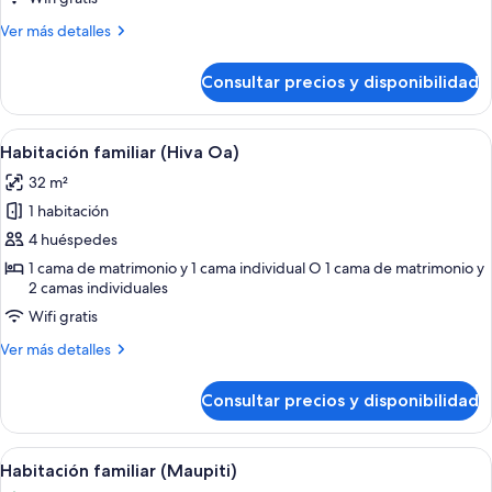
(Kitchenette-
Más
Ver más detalles
Raiatea)
detalles
de
Consultar precios y disponibilidad
Habitación,
cocina
básica
Abrir
Habitación de hotel con una cama, dos
1
(Kitchenette-
Habitación familiar (Hiva Oa)
todas
Raiatea)
32 m²
las
1 habitación
fotos
de
4 huéspedes
Habitación
1 cama de matrimonio y 1 cama individual O 1 cama de matrimonio y
2 camas individuales
familiar
(Hiva
Wifi gratis
Oa)
Más
Ver más detalles
detalles
de
Consultar precios y disponibilidad
Habitación
familiar
(Hiva
Abrir
Una habitación con dos camas, una ve
7
Oa)
Habitación familiar (Maupiti)
todas