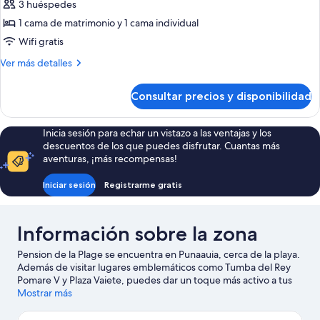
de
3 huéspedes
Habitación,
1 cama de matrimonio y 1 cama individual
cocina
Wifi gratis
básica
Más
Ver más detalles
(Kitchenette-
detalles
Tubuai)
de
Consultar precios y disponibilidad
Habitación,
cocina
básica
Inicia sesión para echar un vistazo a las ventajas y los
(Kitchenette-
descuentos de los que puedes disfrutar. Cuantas más
Tubuai)
aventuras, ¡más recompensas!
Iniciar sesión
Registrarme gratis
Información sobre la zona
Pension de la Plage se encuentra en Punaauia, cerca de la playa.
Además de visitar lugares emblemáticos como Tumba del Rey
Pomare V y Plaza Vaiete, puedes dar un toque más activo a tus
vacaciones en Marina Taina. También merece la pena acercarse
Mostrar más
a Museo de Tahití y las islas y Mercado de Papeete. Te encantará
explorar la zona y vivir aventuras en el agua con tu actividad