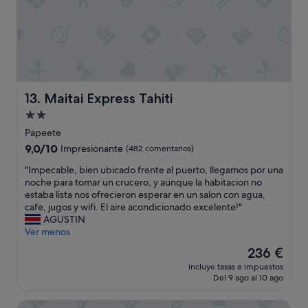
a
l
!
a
r
w
!
l
o
e
!
d
n
a
!
e
l
s
"
t
l
k
r
a
e
a
m
d
Maitai Express Tahiti
b
13. Maitai Express Tahiti
a
m
a
r
u
Alojamiento
j
p
l
de
Papeete
o
a
t
2.0 estrellas
p
9.0
9,0/10
Impresionante
(482 comentarios)
r
i
a
sobre
a
p
"
"Impecable, bien ubicado frente al puerto, llegamos por una
r
10,
d
l
I
noche para tomar un crucero, y aunque la habitacion no
a
Impresionante,
e
e
m
estaba lista nos ofrecieron esperar en un salon con agua,
c
(482 comentarios)
s
t
p
cafe, jugos y wifi. El aire acondicionado excelente!"
a
p
i
e
AGUSTIN
m
e
m
c
Ver menos
b
r
e
a
i
t
s
El
236 €
b
a
a
i
precio
incluye tasas e impuestos
l
r
r
f
actual
Del 9 ago al 10 ago
e
m
n
t
es
,
e
o
h
de
TEA TAHITI Holidays
b
p