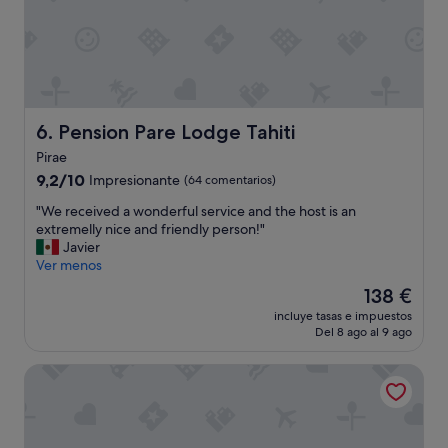
n
a
o
c
m
c
e
o
d
m
e
m
j
o
a
Pension Pare Lodge Tahiti
6. Pension Pare Lodge Tahiti
d
r
a
Pirae
o
t
9.2
9,2/10
n
Impresionante
(64 comentarios)
e
sobre
d
a
"
"We received a wonderful service and the host is an
10,
e
l
W
extremelly nice and friendly person!"
Impresionante,
j
l
e
Javier
(64 comentarios)
a
5
r
Ver menos
r
o
e
m
El
138 €
f
c
i
precio
u
incluye tasas e impuestos
e
s
actual
s
Del 8 ago al 9 ago
i
m
es
.
v
a
de
A
Punatea Village
e
l
138 €
b
d
e
o
a
t
u
w
a
t
o