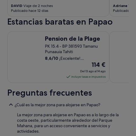
a
o
w
t
DAVID
Viaje de 2 noches
Adriane
Viaj
c
u
o
r
Publicado hace 12 días
Publicado el
o
r
u
e
f
c
l
Estancias baratas en Papao
à
f
a
d
l
e
m
l
'
Pension de la Plage
e
Maitai Expre
a
o
a
Pension de la Plage
m
r
o
i
a
a
k
PK 15.4 - BP 381593 Tamanu
s
k
m
f
Punaauia Tahiti
e
e
e
o
8,6
/
10
¡Excelente!
d
r
m
r
El
(166 comentarios)
114 €
i
,
o
o
r
precio
t
Del 13 ago al 14 ago
r
t
e
es
o
incluye tasas e impuestos
y
h
c
de
i
c
e
t
l
a
114 €
r
Preguntas frecuentes
e
e
r
o
por
m
t
d
p
noche
e
r
¿Cuál es la mejor zona para alojarse en Papao?
i
t
n
del
i
n
i
t
13
La mejor zona para alojarse en Papao es a lo largo de la
e
t
o
a
costa oeste, particularmente alrededor del Parque
ago
s
h
n
v
Mahana, para un acceso conveniente a servicios y
(
e
al
s
e
actividades.
a
r
"
14
c