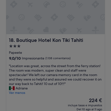
T
c
e
o
n
h
o
a
u
o
e
n
n
r
t
r
a
,
r
h
e
g
n
e
e
a
u
e
q
r
r
a
w
u
p
e
,
.
e
l
4
c
C
Boutique Hotel Kon Tiki Tahiti
18. Boutique Hotel Kon Tiki Tahiti
s
u
o
a
o
t
s
r
f
Alojamiento
n
.
i
5
e
de
s
Papeete
.
s
l
,
:
3.0 estrellas
.
t
9.0
9,0/10
a
Impresionante
(1.138 comentarios)
j
T
.
h
sobre
r
u
h
"
"Location was great, across the street from the ferry station!
a
10,
g
g
i
L
The room was modern, super clean and staff were
t
Impresionante,
e
o
s
o
spectacular! We left our camara memory card in the room
i
(1.138 comentarios)
r
s
i
c
and they were so helpful and assured we could recover it on
t
o
y
s
a
our way back to Tahiti! 10 out of 10!!!"
h
o
w
a
t
Adriane
a
m
i
v
i
Ver menos
s
s
f
e
o
a
/
El
i
224 €
r
n
p
u
precio
.
y
incluye tasas e impuestos
w
o
n
actual
E
Del 10 ago al 11 ago
,
a