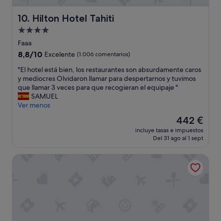
n
r
i
Hilton Hotel Tahiti
o
10. Hilton Hotel Tahiti
c
o
Alojamiento
a
m
o
de
Faaa
s
p
4.0 estrellas
.
8.8
8,8/10
Excelente
(1.006 comentarios)
c
R
sobre
i
"
"El hotel está bien, los restaurantes son absurdamente caros
e
10,
ó
E
y mediocres Olvidaron llamar para despertarnos y tuvimos
s
Excelente,
n
l
que llamar 3 veces para que recogieran el equipaje "
p
(1.006 comentarios)
q
h
SAMUEL
o
u
o
Ver menos
n
e
t
d
El
442 €
m
e
e
precio
e
incluye tasas e impuestos
l
d
actual
d
Del 31 ago al 1 sept
e
s
es
i
s
a
de
e
Manaeva Lodge
t
y
442 €
r
á
i
o
b
n
n
i
g
f
e
t
u
n
h
e
,
e
p
l