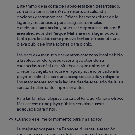
b
o
ago
b
Este tramo de la costa de Papao está bien desarrollado,
a
o
i
con una buena selección de resorts de calidad y
r
m
e
opciones gastronómicas. Ofrece hermosas vistas de la
o
a
n
laguna y es conocido por sus aguas tranquilas,
f
n
v
excelentes para nadar y practicar deportes acuáticos. El
s
d
e
área alrededor del Parque Mahana es un lugar popular
o
t
i
tanto para locales como para visitantes, ofreciendo una
a
h
l
playa pública e instalaciones para picnic.
p
e
l
o
y
a
Las parejas a menudo encuentran esta zona ideal debido
r
w
n
a la selección de lujosos resorts que atienden a
t
e
c
escapadas románticas. Muchos alojamientos aquí
i
r
e
ofrecen bungalows sobre el agua y acceso privado a la
s
e
.
playa, excelentes para una escapada aislada y relajante.
s
s
B
Los atardeceres sobre la laguna desde este lado de la isla
u
o
o
son particularmente impresionantes.
e
h
n
s
e
r
Para las familias, alojarse cerca del Parque Mahana ofrece
w
l
a
fácil acceso a una playa pública con olas suaves,
o
p
p
adecuada para niños.
u
f
p
l
u
o
¿Cuándo es el mejor momento para ir a Papao?
d
l
r
b
a
La mejor época para ir a Papao es durante la estación
t
e
n
seca, que va de mayo a octubre, ya que este período
q