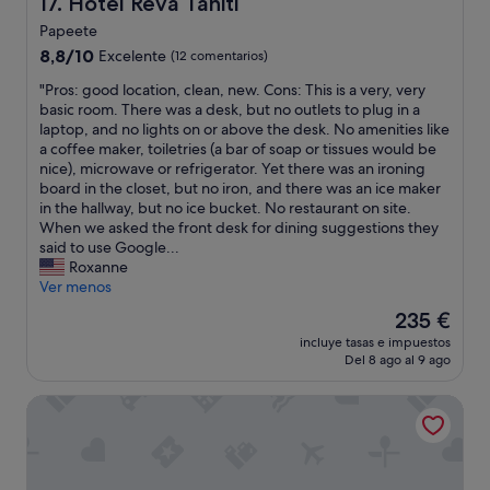
Hotel Reva Tahiti
17. Hotel Reva Tahiti
f
r
i
f
r
Papeete
t
o
i
e
8.8
s
n
8,8/10
Excelente
(12 comentarios)
n
c
sobre
e
.
d
i
"
"Pros: good location, clean, new. Cons: This is a very, very
10,
e
T
a
e
P
basic room. There was a desk, but no outlets to plug in a
Excelente,
n
h
n
r
r
laptop, and no lights on or above the desk. No amenities like
(12 comentarios)
t
e
d
o
o
a coffee maker, toiletries (a bar of soap or tissues would be
o
r
n
n
s
nice), microwave or refrigerator. Yet there was an ironing
t
o
o
e
:
board in the closet, but no iron, and there was an ice maker
r
o
t
s
g
in the hallway, but no ice bucket. No restaurant on site.
y
m
a
p
o
When we asked the front desk for dining suggestions they
a
s
t
e
o
said to use Google...
n
a
y
r
d
Roxanne
d
r
p
a
l
Ver menos
a
e
i
r
o
c
l
c
El
235 €
e
c
c
a
a
precio
n
incluye tasas e impuestos
a
o
r
l
actual
u
Del 8 ago al 9 ago
t
m
g
h
es
n
i
m
e
o
de
s
Boutique Hotel Kon Tiki Tahiti
o
o
,
t
235 €
a
n
d
a
e
l
,
a
n
l
o
c
t
d
.
n
l
e
a