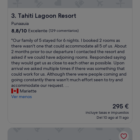
3
n
Tahiti Lagoon Resort
3. Tahiti Lagoon Resort
o
c
Punaauia
h
8.8
8,8/10
Excelente
(129 comentarios)
e
sobre
s
"
"Our family of 5 stayed for 6 nights. I booked 2 rooms as
10,
y
O
there wasn't one that could accommodate all 5 of us. About
Excelente,
u
u
2 months prior to our departure I contacted the resort and
(129 comentarios)
s
r
asked if we could have adjoining rooms. Responded saying
e
f
they would get us as close to each other as possible. Upon
s
a
arrival we asked multiple times if there was something that
o
m
could work for us. Although there were people coming and
l
i
going constantly there wasn't much effort seen to try and
o
l
accommodate our request. ...
d
y
Mariette
o
o
Ver menos
s
f
p
El
295 €
5
u
precio
incluye tasas e impuestos
s
e
actual
Del 10 ago al 11 ago
t
s
es
a
s
de
Tahiti Airport Motel
y
e
295 €
e
r