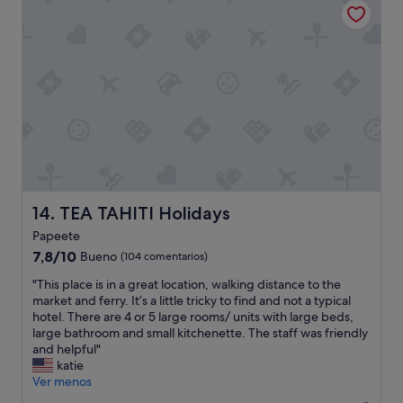
s
e
236 €
i
u
y
r
e
e
t
e
n
s
u
w
u
m
v
a
b
i
i
s
i
a
m
s
c
v
o
o
a
i
s
m
d
ó
q
e
o
n
u
t
f
s
e
h
r
a
l
i
e
l
TEA TAHITI Holidays
14. TEA TAHITI Holidays
l
n
n
í
a
g
Papeete
t
a
m
t
7.8
e
7,8/10
Bueno
h
(104 comentarios)
a
h
sobre
a
a
r
a
"
"This place is in a great location, walking distance to the
10,
l
s
3
t
T
market and ferry. It’s a little tricky to find and not a typical
Bueno,
p
t
v
c
h
hotel. There are 4 or 5 large rooms/ units with large beds,
(104 comentarios)
u
a
e
o
i
large bathroom and small kitchenette. The staff was friendly
e
l
c
u
s
and helpful"
r
a
e
l
p
katie
t
n
s
d
l
Ver menos
o
o
p
w
a
,