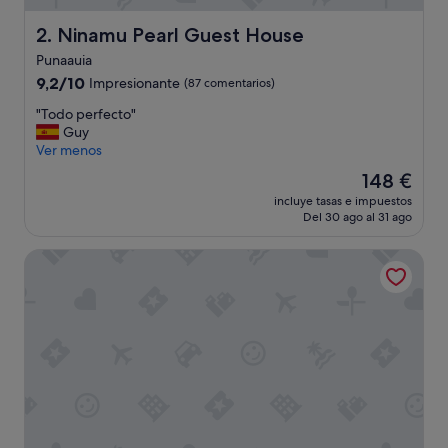
s
,
Ninamu Pearl Guest House
2. Ninamu Pearl Guest House
n
Punaauia
i
9.2
n
9,2/10
Impresionante
(87 comentarios)
sobre
g
"
"Todo perfecto"
10,
u
T
Guy
Impresionante,
n
o
Ver menos
(87 comentarios)
a
d
a
El
148 €
o
m
precio
incluye tasas e impuestos
p
a
actual
Del 30 ago al 31 ago
e
b
es
r
i
de
Tahiti Lagoon Resort
f
l
148 €
e
i
c
d
t
a
o
d
"
,
p
a
g
u
e