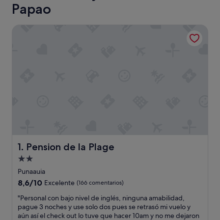
Papao
Pension de la Plage
Pension de la Plage
1. Pension de la Plage
Alojamiento
de
Punaauia
2.0 estrellas
8.6
8,6/10
Excelente
(166 comentarios)
sobre
"
"Personal con bajo nivel de inglés, ninguna amabilidad,
10,
P
pague 3 noches y use solo dos pues se retrasó mi vuelo y
Excelente,
e
aún así el check out lo tuve que hacer 10am y no me dejaron
(166 comentarios)