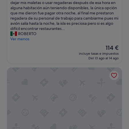
r
dejar mis maletas o usar regaderas después de esa hora en
s
alguna habitación aún teniendo disponibles, la única opción
o
que me dieron fue pagar otra noche, al final me prestaron
n
regadera de su personal de trabajo para cambiarme pues mi
a
avión salía hasta la noche, la isla es preciosa pero si es algo
l
difícil encontrar restaurantes...
c
ROBERTO
o
Ver menos
n
El
114 €
b
precio
incluye tasas e impuestos
a
actual
Del 13 ago al 14 ago
j
es
o
de
Ninamu Pearl Guest House
n
114 €
i
v
e
l
d
e
i
n
g
l
é