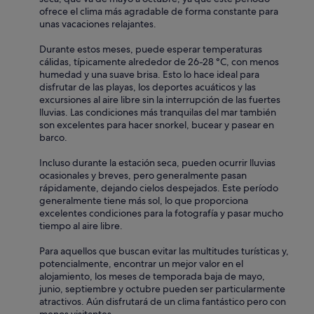
n
d
ofrece el clima más agradable de forma constante para
u
i
a
unas vacaciones relajantes.
a
c
s
l
e
s
Durante estos meses, puede esperar temperaturas
i
)
u
cálidas, típicamente alrededor de 26-28 °C, con menos
t
,
r
humedad y una suave brisa. Esto lo hace ideal para
é
m
e
disfrutar de las playas, los deportes acuáticos y las
/
i
d
excursiones al aire libre sin la interrupción de las fuertes
p
c
w
lluvias. Las condiciones más tranquilas del mar también
r
r
e
son excelentes para hacer snorkel, bucear y pasear en
i
o
c
barco.
x
w
o
.
a
u
Incluso durante la estación seca, pueden ocurrir lluvias
A
v
l
ocasionales y breves, pero generalmente pasan
u
e
d
rápidamente, dejando cielos despejados. Este período
t
o
r
generalmente tiene más sol, lo que proporciona
o
r
e
excelentes condiciones para la fotografía y pasar mucho
p
r
c
tiempo al aire libre.
!
e
o
😉
f
v
Para aquellos que buscan evitar las multitudes turísticas y,
"
r
e
potencialmente, encontrar un mejor valor en el
i
r
alojamiento, los meses de temporada baja de mayo,
g
i
junio, septiembre y octubre pueden ser particularmente
e
t
atractivos. Aún disfrutará de un clima fantástico pero con
r
o