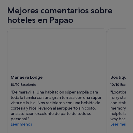
v
a
y
e
p
p
e
f
la
i
Mejores comentarios sobre
f
a
t
f
disponibilidad
s
u
r
h
w
están
hoteles en Papao
e
l
n
e
e
sujetos
x
"
o
d
r
a
c
t
Manaeva Lodge
Boutique Hot
e
e
cambios.
e
r
s
s
Pueden
s
e
k
p
aplicarse
s
h
.
e
términos
i
o
N
c
y
v
t
o
t
condiciones
e
e
a
a
adicionales.
f
q
m
c
o
u
e
u
r
Manaeva Lodge
Boutique Ho
i
n
l
i
a
10/10
Excelente
10/10
Excelen
i
a
t
s
t
r
"De maravilla! Una habitación súper amplia para
"Location wa
s
u
i
!
toda la familia con una gran terraza con una súper
ferry stati
a
n
e
W
vista de la isla. Nos recibieron con una bebida de
and staff we
g
o
s
e
cortesía y Nos llevaron al aeropuerto sin costo,
memory card
e
u
l
l
una atención excelente de parte de todo su
helpful and 
,
s
i
e
personal."
way back to T
s
m
k
f
Leer menos
Leer menos
o
e
e
t
I
t