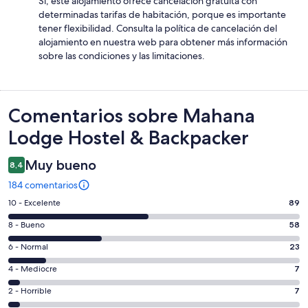
Sí, este alojamiento ofrece cancelación gratuita con
determinadas tarifas de habitación, porque es importante
tener flexibilidad. Consulta la política de cancelación del
alojamiento en nuestra web para obtener más información
sobre las condiciones y las limitaciones.
Comentarios
Comentarios sobre Mahana
Lodge Hostel & Backpacker
Muy bueno
8,4
184 comentarios
89
10 - Excelente
89
comentarios
58
8 - Bueno
58
de
comentarios
un
23
6 - Normal
23
de
total
comentarios
un
7
4 - Mediocre
7
de
de
total
comentarios
184
un
7
2 - Horrible
7
de
de
con
total
comentarios