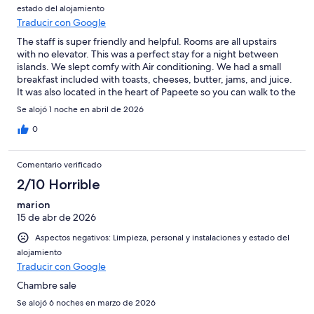
estado del alojamiento
Traducir con Google
The staff is super friendly and helpful. Rooms are all upstairs
with no elevator. This was a perfect stay for a night between
islands. We slept comfy with Air conditioning. We had a small
breakfast included with toasts, cheeses, butter, jams, and juice.
It was also located in the heart of Papeete so you can walk to the
brewery, food trucks, or the market at any time. Would highly
Se alojó 1 noche en abril de 2026
recommend this place for anyone on a budget or anyone in
between islands for a night or two.
0
Comentario verificado
2/10 Horrible
marion
15 de abr de 2026
Aspectos negativos: Limpieza, personal y instalaciones y estado del
alojamiento
Traducir con Google
Chambre sale
Se alojó 6 noches en marzo de 2026