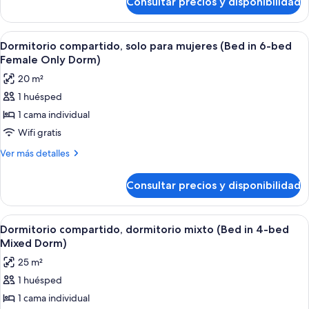
Consultar precios y disponibilidad
Dormitorio
in
compartido,
12-
dormitorio
Abrir
Un dormitorio con literas, un refriger
11
bed
mixto
Dormitorio compartido, solo para mujeres (Bed in 6-bed
todas
(Bed
Mixed
Female Only Dorm)
in
las
Dorm)
20 m²
12-
fotos
bed
1 huésped
de
Mixed
1 cama individual
Dormitorio
Dorm)
compartido,
Wifi gratis
solo
Más
Ver más detalles
para
detalles
de
mujeres
Consultar precios y disponibilidad
Dormitorio
(Bed
compartido,
in
solo
Abrir
Un dormitorio con literas, suelo de ba
8
6-
para
Dormitorio compartido, dormitorio mixto (Bed in 4-bed
todas
mujeres
bed
Mixed Dorm)
(Bed
las
Female
25 m²
in
fotos
Only
6-
1 huésped
de
bed
Dorm)
1 cama individual
Dormitorio
Female