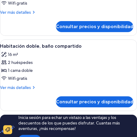
Only
compartido,
Wifi gratis
Dorm)
dormitorio
Más
Ver más detalles
mixto
detalles
de
(Bed
Consultar precios y disponibilidad
Dormitorio
in
compartido,
4-
dormitorio
Abrir
Habitación de hotel con cama, una me
7
bed
mixto
Habitación doble, baño compartido
todas
(Bed
Mixed
16 m²
in
las
Dorm)
4-
2 huéspedes
fotos
bed
de
1 cama doble
Mixed
Habitación
Dorm)
Wifi gratis
doble,
Más
Ver más detalles
baño
detalles
compartido
de
Consultar precios y disponibilidad
Habitación
doble,
baño
Inicia sesión para echar un vistazo a las ventajas y los
compartido
descuentos de los que puedes disfrutar. Cuantas más
aventuras, ¡más recompensas!