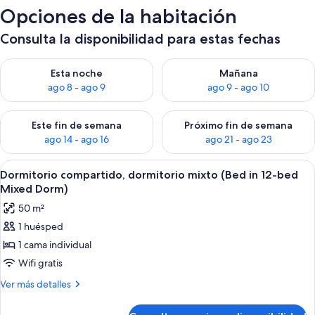
Opciones de la habitación
Consulta la disponibilidad para estas fechas
Consulta la disponibilidad para esta noche, ago 8 - ago 9
Consulta la disponibilidad pa
Esta noche
Mañana
ago 8 - ago 9
ago 9 - ago 10
Consulta la disponibilidad para este fin de semana, ago 14 - a
Consulta la disponibilidad par
Este fin de semana
Próximo fin de semana
ago 14 - ago 16
ago 21 - ago 23
Abrir
Un dormitorio con literas, una ventan
12
Dormitorio compartido, dormitorio mixto (Bed in 12-bed
todas
Mixed Dorm)
las
50 m²
fotos
1 huésped
de
1 cama individual
Dormitorio
compartido,
Wifi gratis
dormitorio
Más
Ver más detalles
mixto
detalles
de
(Bed