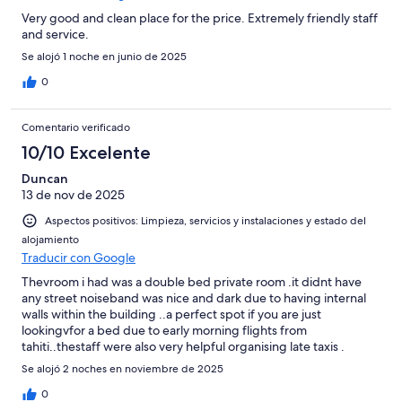
Very good and clean place for the price. Extremely friendly staff
and service.
Se alojó 1 noche en junio de 2025
0
Comentario verificado
10/10 Excelente
Duncan
13 de nov de 2025
Aspectos positivos: Limpieza, servicios y instalaciones y estado del
alojamiento
Traducir con Google
Thevroom i had was a double bed private room .it didnt have
any street noiseband was nice and dark due to having internal
walls within the building ..a perfect spot if you are just
lookingvfor a bed due to early morning flights from
tahiti..thestaff were also very helpful organising late taxis .
Highly recomend...its also near the port good if u want to whale
Se alojó 2 noches en noviembre de 2025
watch or snorkel.
0