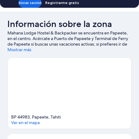
Iniciar sesión
Registrarme gratis
Información sobre la zona
Mahana Lodge Hostel & Backpacker se encuentra en Papeete,
en el centro. Acércate a Puerto de Papeete y Terminal de Ferry
de Papeete si buscas unas vacaciones activas; si prefieres ir de
compras, ve a Mercado de Papeete o Centro Comercial Tamanu.
Mostrar más
Ver guía de viaje de Papeete
Ver más albergues en Papeete
BP 44983, Papeete, Tahiti
Ver en el mapa