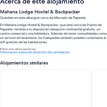
Acerca de este alojamiento
Mahana Lodge Hostel & Backpacker
Quédate en este albergue cerca de Mercado de Papeete
En Mahana Lodge Hostel & Backpacker, que está cerca de Puerto de
Papeete, tendrás a tu disposición desayuno continental gratuito, un
centro comercial y una biblioteca. Además de tener comodidades como
un servicio de lavandería, los huéspedes también pueden conectarse al
wifi gratuito de las habitaciones.
Estos son otros servicios:
Información sobre los derechos de cancelación
Consigna de equipaje, asistencia turística y para la compra de
entradas y una televisión en la zona común
Alojamientos similares
Servicios de conserjería y espacios sin humos
TEA TAHITI Holidays
Hotel Sa
Características de la habitación
Todas las habitaciones en Mahana Lodge Hostel & Backpacker tienen
características que incluyen aire acondicionado y zonas de estar
independientes, además de ciertas comodidades adicionales, como wifi
gratis y comedores independientes.
Además, otros de los servicios de los que disfrutarás en todas las