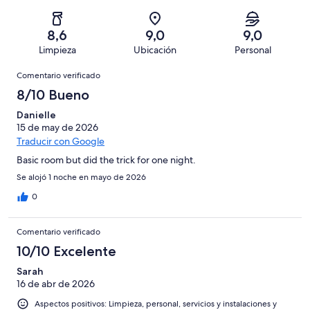
184
un
una
de
de
con
total
puntuación
184
un
una
de
8,6
9,0
9,0
de
con
total
puntuación
184
Limpieza
Ubicación
Personal
10
una
de
de
con
Comentarios
-
puntuación
184
8
Comentario verificado
una
Excelente
de
con
-
puntuación
8/10 Bueno
6
una
Bueno
de
-
puntuación
Danielle
4
Normal
15 de may de 2026
de
-
Traducir con Google
2
Mediocre
-
Basic room but did the trick for one night.
Horrible
Se alojó 1 noche en mayo de 2026
0
Comentario verificado
10/10 Excelente
Sarah
16 de abr de 2026
Aspectos positivos: Limpieza, personal, servicios y instalaciones y