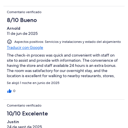
Comentario verificado
8/10 Bueno
Arnold
11 de jun de 2025
Aspectos positivos: Servicios y instalaciones y estado del alojamiento
Traducir con Google
The check-in process was quick and convenient with staff on
site to assist and provide with information. The convenience of
having the store and staff available 24 hours is an extra bonus.
The room was satisfactory for our overnight stay, and the
location is excellent for walking to nearby restaurants, stores,
ATM machines and local sites.
Se alojó 1 noche en junio de 2025
0
Comentario verificado
10/10 Excelente
Justin
24 de sept de 2025