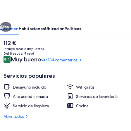
Lodge
Hostel
&
erior
Siguiente
Backpacker
65+
Resumen
Habitaciones
Ubicación
Políticas
El
112 €
precio
incluye tasas e impuestos
actual
Del 8 sept al 9 sept
es
Comentarios
Muy bueno
8,4
Ver 184 comentarios
8,4 de 10
de
112 €
Servicios populares
Desayuno incluido
Wifi gratis
Fachada del alojamiento
Aire acondicionado
Servicios de lavandería
Servicio de limpieza
Cocina
Abrir todos