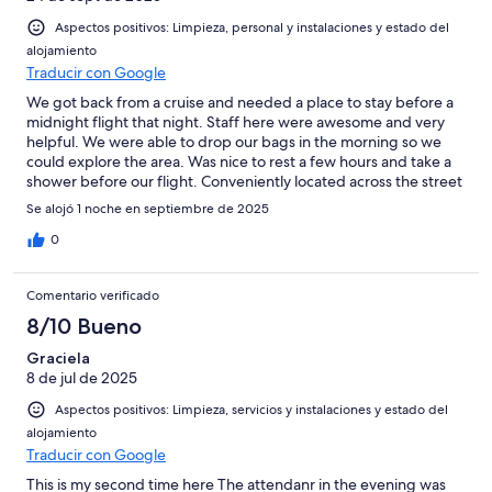
Aspectos positivos: Limpieza, personal y instalaciones y estado del
alojamiento
Traducir con Google
We got back from a cruise and needed a place to stay before a
midnight flight that night. Staff here were awesome and very
helpful. We were able to drop our bags in the morning so we
could explore the area. Was nice to rest a few hours and take a
shower before our flight. Conveniently located across the street
from the cruise ship and a quick taxi ride to airport. There aren’t
Se alojó 1 noche en septiembre de 2025
any frills as a hostel, but clean, quiet, and safe. Would highly
recommend as the staff were really nice and helpful!
0
Comentario verificado
8/10 Bueno
Graciela
8 de jul de 2025
Aspectos positivos: Limpieza, servicios y instalaciones y estado del
alojamiento
Traducir con Google
This is my second time here The attendanr in the evening was