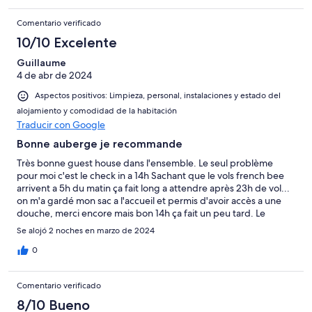
Comentario verificado
10/10 Excelente
Guillaume
4 de abr de 2024
Aspectos positivos: Limpieza, personal, instalaciones y estado del
alojamiento y comodidad de la habitación
Traducir con Google
Bonne auberge je recommande
Très bonne guest house dans l'ensemble. Le seul problème
pour moi c'est le check in a 14h Sachant que le vols french bee
arrivent a 5h du matin ça fait long a attendre après 23h de vol...
on m'a gardé mon sac a l'accueil et permis d'avoir accès a une
douche, merci encore mais bon 14h ça fait un peu tard. Le
personnel est super sympa le petit déjeuner très correct, je suis
Se alojó 2 noches en marzo de 2024
content de mon séjour.
0
Comentario verificado
8/10 Bueno