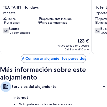
habitaciones incluyen:
TEA
Hotel
TEA TAHITI Holidays
Hotel 
Baños compartidos con duchas
TAHITI
Sarah
Papeete
Papeet
Zonas de estar independientes, comedores independientes y
Holidays
Nui
Piscina
Aparcamiento incluido
Aparca
cocinas compartidas o comunes
Papeete
Papeete
Wifi gratis
Aire acondicionado
Aire a
7.8
7.2
Bueno
Bue
7,8
7,2
sobre
sobre
104 comentarios
1.00
10,
10,
El
123 €
Bueno,
Bueno,
precio
104 comentarios
1.003 c
incluye tasas e impuestos
actual
Del 9 ago al 10 ago
es
de
Comparar alojamientos parecidos
123 €
Más información sobre este
alojamiento
Servicios del alojamiento
Internet
Wifi gratis en todas las habitaciones