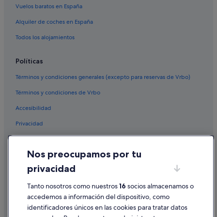
Vuelos baratos en España
Alquiler de coches en España
Todos los alojamientos
Políticas
Términos y condiciones generales (excepto para reservas de Vrbo)
Términos y condiciones de Vrbo
Accesibilidad
Privacidad
Cookies
Nos preocupamos por tu
Condiciones de uso
privacidad
Información legal/contacto
Tanto nosotros como nuestros
16
socios almacenamos o
Pautas sobre el contenido y cómo denunciar contenido
accedemos a información del dispositivo, como
identificadores únicos en las cookies para tratar datos
Ayuda