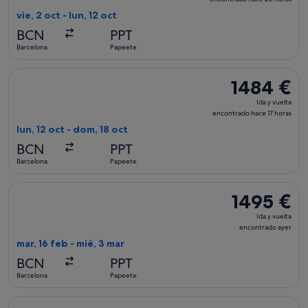
vuelta,
vie, 2 oct - lun, 12 oct
encontrado
BCN
PPT
hace
Barcelona
Papeete
20 horas
Seleccionar vuelo de United, con salida el lun, 12 oct de Bar
1484 €
1484 €
Ida
Ida y vuelta
y
encontrado hace 17 horas
vuelta,
lun, 12 oct - dom, 18 oct
encontrado
BCN
PPT
hace
Barcelona
Papeete
17 horas
Seleccionar vuelo de Qatar Airways, con salida el mar, 16 fe
1495 €
1495 €
Ida
Ida y vuelta
y
encontrado ayer
vuelta,
mar, 16 feb - mié, 3 mar
encontrado
BCN
PPT
ayer
Barcelona
Papeete
Seleccionar vuelo de Condor, con salida el mar, 15 sept de B