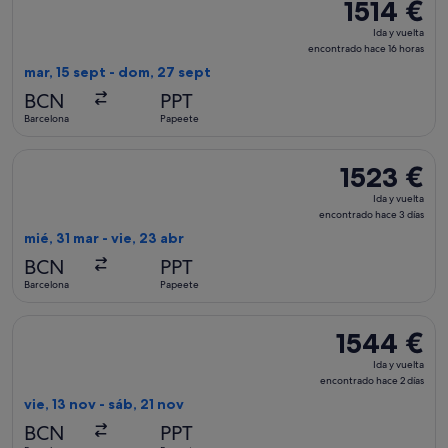
1514 €
1514 €
Ida
Ida y vuelta
y
encontrado hace 16 horas
vuelta,
mar, 15 sept - dom, 27 sept
encontrado
BCN
PPT
hace
Barcelona
Papeete
16 horas
Seleccionar vuelo de Qatar Airways, con salida el mié, 31 ma
1523 €
1523 €
Ida
Ida y vuelta
y
encontrado hace 3 días
vuelta,
mié, 31 mar - vie, 23 abr
encontrado
BCN
PPT
hace
Barcelona
Papeete
3 días
Seleccionar vuelo de United, con salida el vie, 13 nov de Bar
1544 €
1544 €
Ida
Ida y vuelta
y
encontrado hace 2 días
vuelta,
vie, 13 nov - sáb, 21 nov
encontrado
BCN
PPT
hace