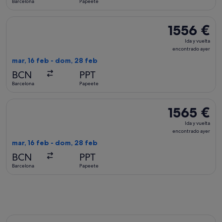
Barcelona
Papeete
2 días
Seleccionar vuelo de KLM, con salida el mar, 16 feb de Barce
1556 €
1556 €
Ida
Ida y vuelta
y
encontrado ayer
vuelta,
mar, 16 feb - dom, 28 feb
encontrado
BCN
PPT
ayer
Barcelona
Papeete
Seleccionar vuelo de Air France, con salida el mar, 16 feb d
1565 €
1565 €
Ida
Ida y vuelta
y
encontrado ayer
vuelta,
mar, 16 feb - dom, 28 feb
encontrado
BCN
PPT
ayer
Barcelona
Papeete