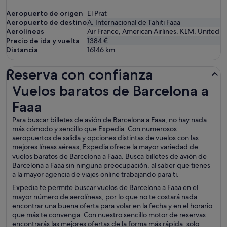
Aeropuerto de origen
El Prat
Aeropuerto de destino
A. Internacional de Tahiti Faaa
Aerolíneas
Air France, American Airlines, KLM, United
Precio de ida y vuelta
1384 €
Distancia
16146
km
Reserva con confianza
Vuelos baratos de Barcelona a Faaa
Vuelos baratos de Barcelona a
Faaa
Para buscar billetes de avión de Barcelona a Faaa, no hay nada
más cómodo y sencillo que Expedia. Con numerosos
aeropuertos de salida y opciones distintas de vuelos con las
mejores líneas aéreas, Expedia ofrece la mayor variedad de
vuelos baratos de Barcelona a Faaa. Busca billetes de avión de
Barcelona a Faaa sin ninguna preocupación, al saber que tienes
a la mayor agencia de viajes online trabajando para ti.
Expedia te permite buscar vuelos de Barcelona a Faaa en el
mayor número de aerolíneas, por lo que no te costará nada
encontrar una buena oferta para volar en la fecha y en el horario
que más te convenga. Con nuestro sencillo motor de reservas
encontrarás las mejores ofertas de la forma más rápida: solo