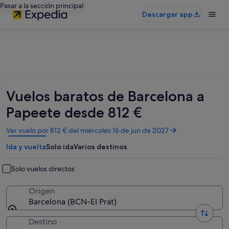
Pasar a la sección principal
Descargar app
Vuelos baratos de Barcelona a
Papeete desde 812 €
Se
Ver vuelo por 812 € del miércoles 16 de jun de 2027
abre
Ida y vuelta
Solo ida
Varios destinos
en
una
ventana
Solo vuelos directos
nueva
Origen
Barcelona (BCN-El Prat)
Destino