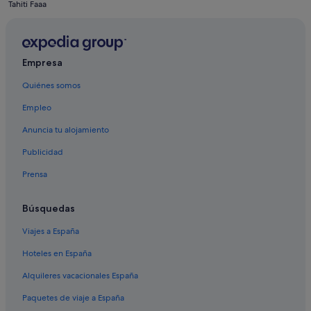
Arue hoteles
Tahiti Faaa
Hoteles cerca de Mercado de Papeete
Hoteles de 5 estrellas en Papeete
Empresa
Faaa hoteles
Quiénes somos
Hoteles en la playa en Papeete
Mahina hoteles
Empleo
Papeete hoteles
Anuncia tu alojamiento
Hoteles con piscina en Papeete
Publicidad
Pensiones en Papeete
Prensa
Pirae hoteles
Búsquedas
Islas de Barlovento hoteles
Viajes a España
Hoteles para ir de compras en Papeete
Hoteles de 4 estrellas en Papeete
Hoteles en España
Paea hoteles
Alquileres vacacionales España
Paquetes de viaje a España