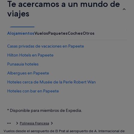
Te acercamos a un mundo de
viajes
Alojamientos
Vuelos
Paquetes
Coches
Otros
Casas privadas de vacaciones en Papeete
Hilton Hotels en Papeete
Punaauia hoteles
Albergues en Papeete
Hoteles cerca de Musée de la Perle Robert Wan
Hoteles con bar en Papeete
B&B en Papeete
Hoteles con restaurante en Papeete
* Disponible para miembros de Expedia.
Apartamentos en Papeete
Polinesia Francesa
Hoteles baratos en Papeete
Vuelos desde el aeropuerto de El Prat al aeropuerto de A. Internacional de